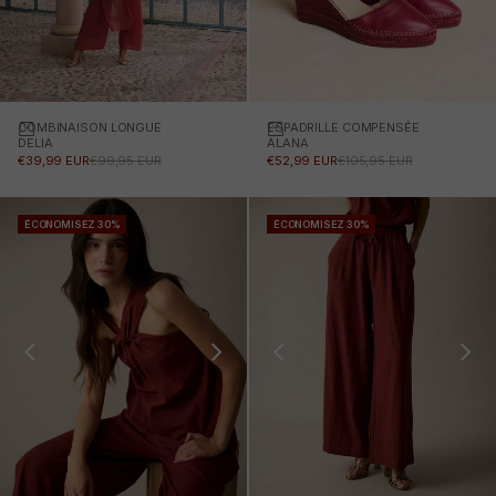
COMBINAISON LONGUE
Choisissez des options
ESPADRILLE COMPENSÉE
Choisissez des options
DELIA
ALANA
PRIX PROMOTIONNEL
PRIX NORMAL
PRIX PROMOTIONNEL
PRIX NORMAL
€39,99 EUR
€99,95 EUR
€52,99 EUR
€105,95 EUR
ÉCONOMISEZ 30%
ÉCONOMISEZ 30%