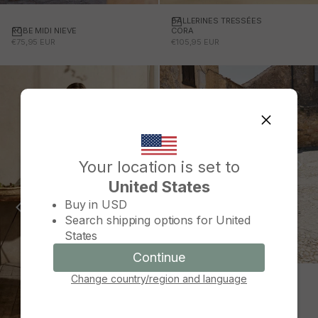
BALLERINES TRESSÉES
Choisissez des options
ROBE MIDI NIEVE
Choisissez des options
CORA
PRIX PROMOTIONNEL
PRIX PROMOTIONNEL
€75,95 EUR
€105,95 EUR
Your location is set to
United States
Change country/region
Buy in
USD
Search shipping options for
United
States
Continue
Continue
Change country/region and language
Cancel