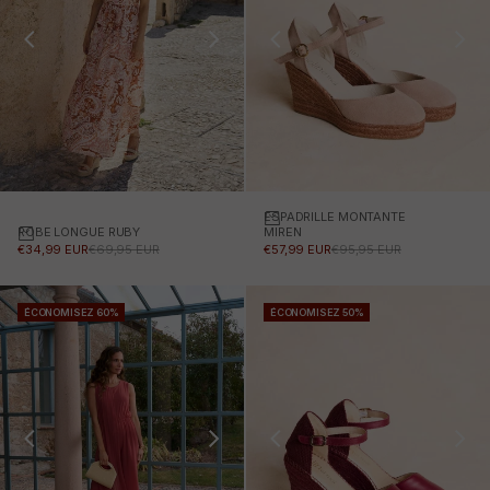
ESPADRILLE MONTANTE
Choisissez des options
ROBE LONGUE RUBY
Choisissez des options
MIREN
PRIX PROMOTIONNEL
PRIX NORMAL
PRIX PROMOTIONNEL
PRIX NORMAL
€34,99 EUR
€69,95 EUR
€57,99 EUR
€95,95 EUR
ÉCONOMISEZ 60%
ÉCONOMISEZ 50%