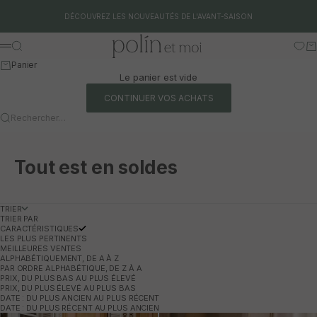
Aller au contenu
DÉCOUVREZ LES NOUVEAUTÉS DE L'AVANT-SAISON
Polín et moi
Rechercher
Pa
Menu
Panier
Le panier est vide
CONTINUER VOS ACHATS
Rechercher…
Tout est en soldes
TRIER
TRIER PAR
CARACTÉRISTIQUES
LES PLUS PERTINENTS
MEILLEURES VENTES
ALPHABÉTIQUEMENT, DE A À Z
PAR ORDRE ALPHABÉTIQUE, DE Z À A
PRIX, DU PLUS BAS AU PLUS ÉLEVÉ
PRIX, DU PLUS ÉLEVÉ AU PLUS BAS
DATE : DU PLUS ANCIEN AU PLUS RÉCENT
DATE : DU PLUS RÉCENT AU PLUS ANCIEN