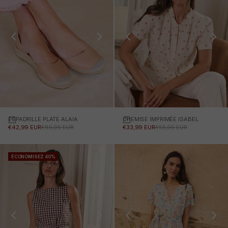
ESPADRILLE PLATE ALAIA
Choisissez des options
CHEMISE IMPRIMÉE ISABEL
Choisissez des options
PRIX PROMOTIONNEL
PRIX NORMAL
PRIX PROMOTIONNEL
PRIX NORMAL
€42,99 EUR
€85,95 EUR
€33,99 EUR
€55,95 EUR
ÉCONOMISEZ 40%