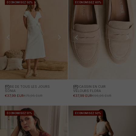
ÉCONOMISEZ 50%
ÉCONOMISEZ 60%
ROBE DE TOUS LES JOURS
Choisissez des options
MOCASSIN EN CUIR
Choisissez des options
SONIA
VELOURS FLORA
PRIX PROMOTIONNEL
PRIX NORMAL
PRIX PROMOTIONNEL
PRIX NORMAL
€37,99 EUR
€75,95 EUR
€37,99 EUR
€95,95 EUR
ÉCONOMISEZ 51%
ÉCONOMISEZ 50%