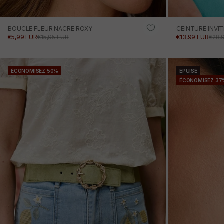
BOUCLE FLEUR NACRE ROXY
CEINTURE INVIT
PRIX PROMOTIONNEL
PRIX NORMAL
PRIX PROMOTI
PRIX
€5,99 EUR
€15,95 EUR
€13,99 EUR
€28,
AJOUTER AU PANIER
ÉCONOMISEZ 50%
ÉPUISÉ
ÉCONOMISEZ 37