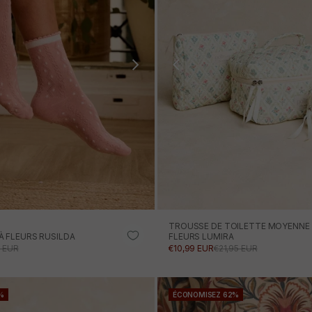
TROUSSE DE TOILETTE MOYENNE
 FLEURS RUSILDA
FLEURS LUMIRA
AJOUTER AU PANIE
ONNEL
 NORMAL
PRIX PROMOTIONNEL
PRIX NORMAL
5 EUR
€10,99 EUR
€21,95 EUR
AJOUTER AU PANIER
%
ÉCONOMISEZ 62%