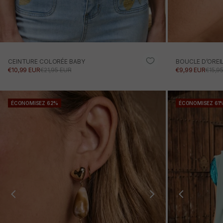
CEINTURE COLORÉE BABY
BOUCLE D’OREI
PRIX PROMOTIONNEL
PRIX NORMAL
PRIX PROMOTI
PRIX
€10,99 EUR
€21,95 EUR
€9,99 EUR
€15,9
AJOUTER AU PANIER
ÉCONOMISEZ 62%
ÉCONOMISEZ 61