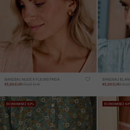
BANDEAU NUDE À FLEURS FRIDA
BANDEAU BLANC
PRIX PROMOTIONNEL
PRIX NORMAL
PRIX PROMOTI
PRIX
€5,99 EUR
€15,95 EUR
€5,99 EUR
€15,9
AJOUTER AU PANIER
ÉCONOMISEZ 62%
ÉCONOMISEZ 62