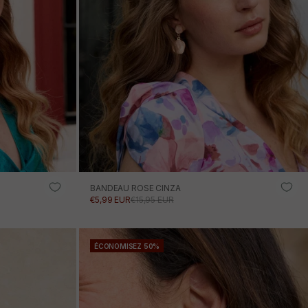
BANDEAU ROSE CINZA
PRIX PROMOTIONNEL
PRIX NORMAL
€5,99 EUR
€15,95 EUR
R
AJOUTER AU PANIER
ÉCONOMISEZ 50%