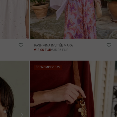
PASHMINA INVITÉE MARA
PRIX PROMOTIONNEL
PRIX NORMAL
€13,99 EUR
€35,95 EUR
R
AJOUTER AU PANIER
ÉCONOMISEZ 50%