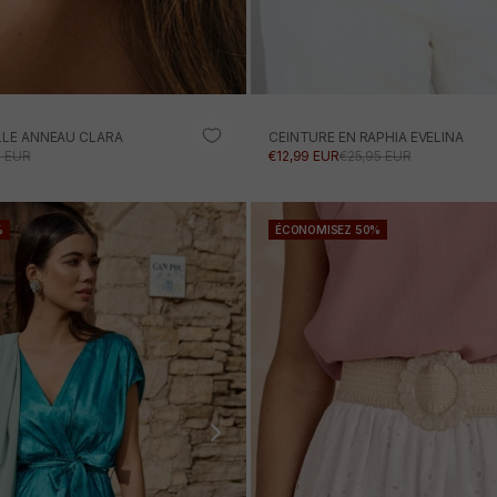
LLE ANNEAU CLARA
CEINTURE EN RAPHIA EVELINA
ONNEL
 NORMAL
PRIX PROMOTIONNEL
PRIX NORMAL
5 EUR
€12,99 EUR
€25,95 EUR
AJOUTER AU PANIE
%
ÉCONOMISEZ 50%