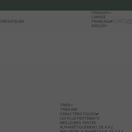
FRANÇAIS
LANGUE
Se conn
Rech
Pa
OIRES
ATELIER
FRANÇAIS
ENGLISH
TRIER
TRIER PAR
CARACTÉRISTIQUES
LES PLUS PERTINENTS
MEILLEURES VENTES
ALPHABÉTIQUEMENT, DE A À Z
PAR ORDRE ALPHABÉTIQUE, DE Z À A