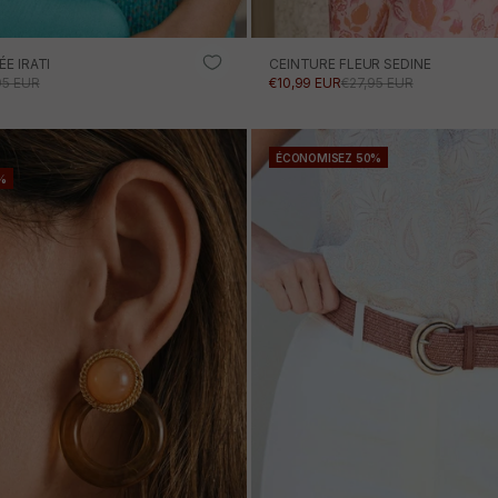
ÉE IRATI
CEINTURE FLEUR SEDINE
ONNEL
 NORMAL
PRIX PROMOTIONNEL
PRIX NORMAL
95 EUR
€10,99 EUR
€27,95 EUR
AJOUTER AU PANIER
AJOUTER AU PANIE
ÉCONOMISEZ 50%
%