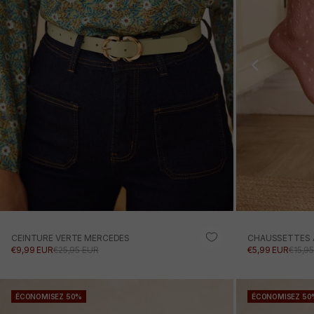
CEINTURE VERTE MERCEDES
CHAUSSETTES À
PRIX PROMOTIONNEL
PRIX NORMAL
PRIX PROMOTI
PRIX
€9,99 EUR
€25,95 EUR
€5,99 EUR
€15,9
AJOUTER AU PANIER
ÉCONOMISEZ 50%
ÉCONOMISEZ 50