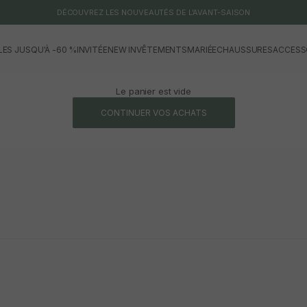
DÉCOUVREZ LES NOUVEAUTÉS DE L'AVANT-SAISON
LES JUSQU'À -60 %
INVITÉE
NEW IN
VÊTEMENTS
MARIÉE
CHAUSSURES
ACCESS
Le panier est vide
CONTINUER VOS ACHATS