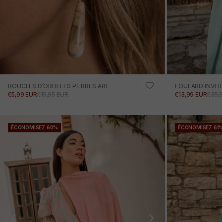
BOUCLES D’OREILLES PIERRES ARI
FOULARD INVIT
PRIX PROMOTIONNEL
PRIX NORMAL
PRIX PROMOTI
PRIX
€5,99 EUR
€15,95 EUR
€13,99 EUR
€35,
AJOUTER AU PANIER
ÉCONOMISEZ 60%
ÉCONOMISEZ 61