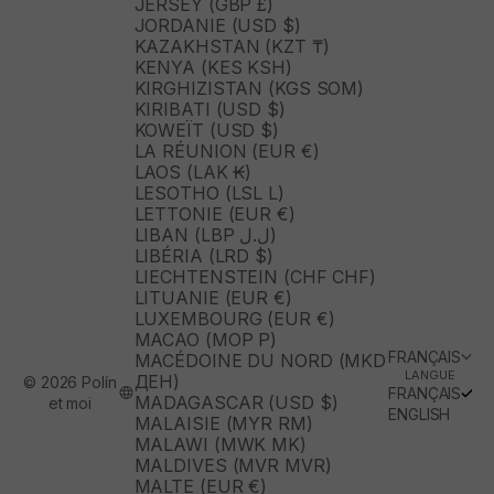
JERSEY (GBP £)
JORDANIE (USD $)
KAZAKHSTAN (KZT ₸)
KENYA (KES KSH)
KIRGHIZISTAN (KGS SOM)
KIRIBATI (USD $)
KOWEÏT (USD $)
LA RÉUNION (EUR €)
LAOS (LAK ₭)
LESOTHO (LSL L)
LETTONIE (EUR €)
LIBAN (LBP ل.ل)
LIBÉRIA (LRD $)
LIECHTENSTEIN (CHF CHF)
LITUANIE (EUR €)
LUXEMBOURG (EUR €)
MACAO (MOP P)
FRANÇAIS
MACÉDOINE DU NORD (MKD
LANGUE
ДЕН)
© 2026 Polín
FRANÇAIS
MADAGASCAR (USD $)
et moi
ENGLISH
MALAISIE (MYR RM)
MALAWI (MWK MK)
MALDIVES (MVR MVR)
MALTE (EUR €)