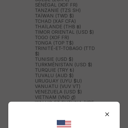
SÉNÉGAL (XOF FR)
TANZANIE (TZS SH)
TAÏWAN (TWD $)
TCHAD (XAF CFA)
THAÏLANDE (THB ฿)
TIMOR ORIENTAL (USD $)
TOGO (XOF FR)
TONGA (TOP T$)
TRINITÉ-ET-TOBAGO (TTD
$)
TUNISIE (USD $)
TURKMÉNISTAN (USD $)
TURQUIE (TRY ₺)
TUVALU (AUD $)
URUGUAY (UYU $U)
VANUATU (VUV VT)
VENEZUELA (USD $)
VIETNAM (VND ₫)
WALLIS-ET-FUTUNA (XPF
FR)
ZAMBIE (ZMW K)
ZIMBABWE (USD $)
ÉGYPTE (EGP ج.م)