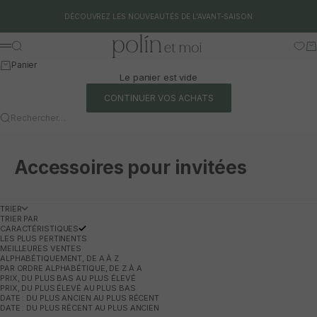
Aller au contenu
DÉCOUVREZ LES NOUVEAUTÉS DE L'AVANT-SAISON
Polín et moi
Rechercher
Pa
Menu
Panier
Le panier est vide
CONTINUER VOS ACHATS
Rechercher…
Accessoires pour invitées
TRIER
TRIER PAR
CARACTÉRISTIQUES
LES PLUS PERTINENTS
MEILLEURES VENTES
ALPHABÉTIQUEMENT, DE A À Z
PAR ORDRE ALPHABÉTIQUE, DE Z À A
PRIX, DU PLUS BAS AU PLUS ÉLEVÉ
PRIX, DU PLUS ÉLEVÉ AU PLUS BAS
DATE : DU PLUS ANCIEN AU PLUS RÉCENT
DATE : DU PLUS RÉCENT AU PLUS ANCIEN