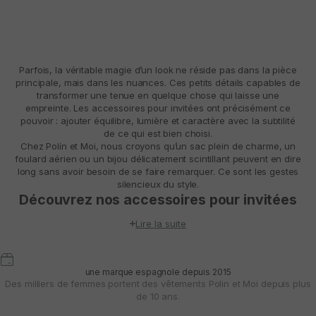
Parfois, la véritable magie d’un look ne réside pas dans la pièce
principale, mais dans les nuances. Ces petits détails capables de
transformer une tenue en quelque chose qui laisse une
empreinte. Les
accessoires pour invitées
ont précisément ce
pouvoir : ajouter équilibre, lumière et caractère avec la subtilité
de ce qui est bien choisi.
Chez Polín et Moi, nous croyons qu’un sac plein de charme, un
foulard aérien ou un bijou délicatement scintillant peuvent en dire
long sans avoir besoin de se faire remarquer. Ce sont les gestes
silencieux du style.
Découvrez nos accessoires pour invitées
Chaque pièce de notre collection d’accessoires pour invitées a
Lire la suite
été sélectionnée avec soin. Nous recherchons la délicatesse,
bien sûr, mais aussi la personnalité. Des accessoires qui ne se
contentent pas de compléter votre tenue, mais la rehaussent
naturellement.
une marque espagnole depuis 2015
Des tons poudrés qui respirent le romantisme aux finitions
Des milliers de femmes portent des vêtements Polin et Moi depuis plus
subtilement brillantes pour les moments sous les étoiles, chaque
de 10 ans.
détail est pensé pour vous accompagner lors de célébrations