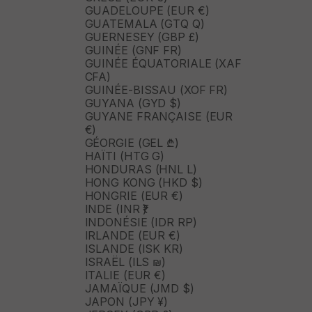
GUADELOUPE (EUR €)
GUATEMALA (GTQ Q)
GUERNESEY (GBP £)
GUINÉE (GNF FR)
GUINÉE ÉQUATORIALE (XAF
CFA)
GUINÉE-BISSAU (XOF FR)
GUYANA (GYD $)
GUYANE FRANÇAISE (EUR
€)
GÉORGIE (GEL ₾)
HAÏTI (HTG G)
HONDURAS (HNL L)
HONG KONG (HKD $)
HONGRIE (EUR €)
INDE (INR ₹)
INDONÉSIE (IDR RP)
IRLANDE (EUR €)
ISLANDE (ISK KR)
ISRAËL (ILS ₪)
ITALIE (EUR €)
JAMAÏQUE (JMD $)
JAPON (JPY ¥)