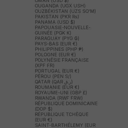
OMAN (USD $)
OUGANDA (UGX USH)
OUZBÉKISTAN (UZS SO'M)
PAKISTAN (PKR ₨)
PANAMA (USD $)
PAPOUASIE-NOUVELLE-
GUINÉE (PGK K)
PARAGUAY (PYG ₲)
PAYS-BAS (EUR €)
PHILIPPINES (PHP ₱)
POLOGNE (EUR €)
POLYNÉSIE FRANÇAISE
(XPF FR)
PORTUGAL (EUR €)
PÉROU (PEN S/)
QATAR (QAR ر.ق)
ROUMANIE (EUR €)
ROYAUME-UNI (GBP £)
RWANDA (RWF FRW)
RÉPUBLIQUE DOMINICAINE
(DOP $)
RÉPUBLIQUE TCHÈQUE
(EUR €)
SAINT-BARTHÉLEMY (EUR