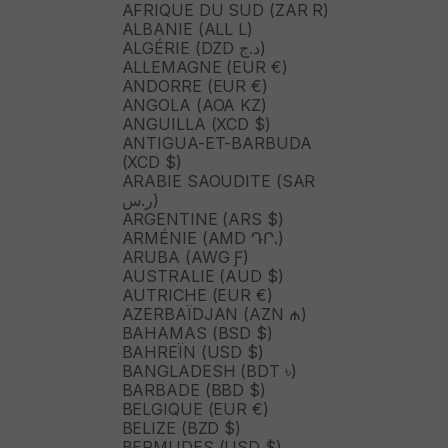
AFRIQUE DU SUD (ZAR R)
ALBANIE (ALL L)
ALGÉRIE (DZD د.ج)
ALLEMAGNE (EUR €)
ANDORRE (EUR €)
ANGOLA (AOA KZ)
ANGUILLA (XCD $)
ANTIGUA-ET-BARBUDA
(XCD $)
ARABIE SAOUDITE (SAR
ر.س)
ARGENTINE (ARS $)
ARMÉNIE (AMD ԴՐ.)
ARUBA (AWG Ƒ)
AUSTRALIE (AUD $)
AUTRICHE (EUR €)
AZERBAÏDJAN (AZN ₼)
BAHAMAS (BSD $)
BAHREÏN (USD $)
BANGLADESH (BDT ৳)
BARBADE (BBD $)
BELGIQUE (EUR €)
BELIZE (BZD $)
BERMUDES (USD $)