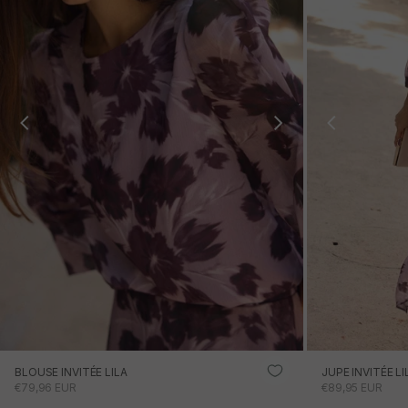
BLOUSE INVITÉE LILA
JUPE INVITÉE LI
PRIX PROMOTIONNEL
PRIX PROMOTI
€79,96 EUR
€89,95 EUR