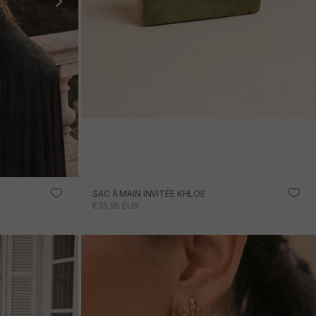
SAC À MAIN INVITÉE KHLOE
PRIX PROMOTIONNEL
€35,95 EUR
AJOUTER AU PANIER