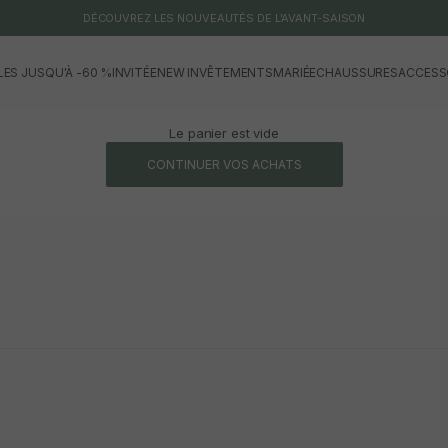
DÉCOUVREZ LES NOUVEAUTÉS DE L'AVANT-SAISON
LES JUSQU'À -60 %
INVITÉE
NEW IN
VÊTEMENTS
MARIÉE
CHAUSSURES
ACCESS
Le panier est vide
CONTINUER VOS ACHATS