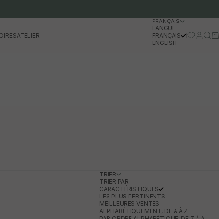
FRANÇAIS
LANGUE
Se conn
Rech
Pa
OIRES
ATELIER
FRANÇAIS
ENGLISH
TRIER
TRIER PAR
CARACTÉRISTIQUES
LES PLUS PERTINENTS
MEILLEURES VENTES
ALPHABÉTIQUEMENT, DE A À Z
PAR ORDRE ALPHABÉTIQUE, DE Z À A