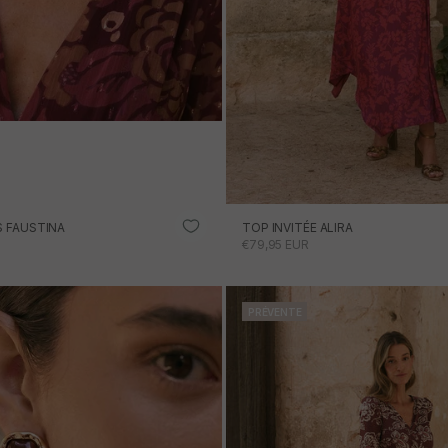
S FAUSTINA
TOP INVITÉE ALIRA
ONNEL
PRIX PROMOTIONNEL
€79,95 EUR
AJOUTER AU PANIER
PRÉVENTE