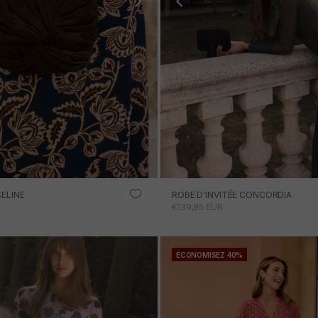
SELINE
ROBE D'INVITÉE CONCORDIA
ONNEL
PRIX PROMOTIONNEL
€139,95 EUR
AJOUTER AU PANIER
ÉCONOMISEZ 40%