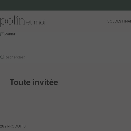
Aller au contenu
Polín et moi
SOLDES FINA
Panier
Rechercher…
Toute invitée
282 PRODUITS