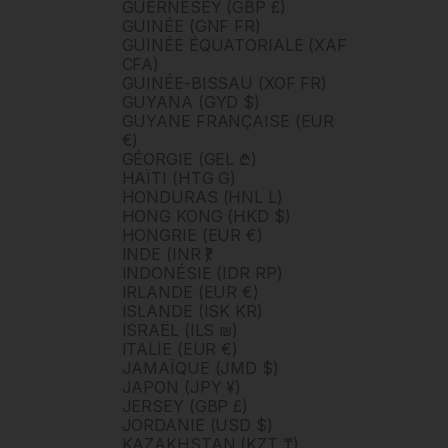
GUERNESEY (GBP £)
GUINÉE (GNF FR)
GUINÉE ÉQUATORIALE (XAF
CFA)
GUINÉE-BISSAU (XOF FR)
GUYANA (GYD $)
GUYANE FRANÇAISE (EUR
€)
GÉORGIE (GEL ₾)
HAÏTI (HTG G)
HONDURAS (HNL L)
HONG KONG (HKD $)
HONGRIE (EUR €)
INDE (INR ₹)
INDONÉSIE (IDR RP)
IRLANDE (EUR €)
ISLANDE (ISK KR)
ISRAËL (ILS ₪)
ITALIE (EUR €)
JAMAÏQUE (JMD $)
JAPON (JPY ¥)
JERSEY (GBP £)
JORDANIE (USD $)
KAZAKHSTAN (KZT ₸)