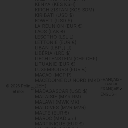
KENYA (KES KSH)
KIRGHIZISTAN (KGS SOM)
KIRIBATI (USD $)
KOWEÏT (USD $)
LA RÉUNION (EUR €)
LAOS (LAK ₭)
LESOTHO (LSL L)
LETTONIE (EUR €)
LIBAN (LBP ل.ل)
LIBÉRIA (LRD $)
LIECHTENSTEIN (CHF CHF)
LITUANIE (EUR €)
LUXEMBOURG (EUR €)
MACAO (MOP P)
FRANÇAIS
MACÉDOINE DU NORD (MKD
LANGUE
ДЕН)
© 2026 Polín
FRANÇAIS
MADAGASCAR (USD $)
et moi
ENGLISH
MALAISIE (MYR RM)
MALAWI (MWK MK)
MALDIVES (MVR MVR)
MALTE (EUR €)
MAROC (MAD د.م.)
MARTINIQUE (EUR €)