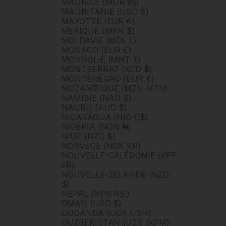
MAURICE (MUR ₨)
MAURITANIE (USD $)
MAYOTTE (EUR €)
MEXIQUE (MXN $)
MOLDAVIE (MDL L)
MONACO (EUR €)
MONGOLIE (MNT ₮)
MONTSERRAT (XCD $)
MONTÉNÉGRO (EUR €)
MOZAMBIQUE (MZN MTN)
NAMIBIE (NAD $)
NAURU (AUD $)
NICARAGUA (NIO C$)
NIGÉRIA (NGN ₦)
NIUE (NZD $)
NORVÈGE (NOK KR)
NOUVELLE-CALÉDONIE (XPF
FR)
NOUVELLE-ZÉLANDE (NZD
$)
NÉPAL (NPR RS.)
OMAN (USD $)
OUGANDA (UGX USH)
OUZBÉKISTAN (UZS SO'M)