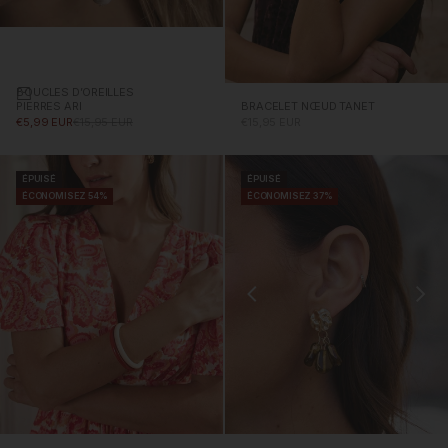
BOUCLES D’OREILLES
Ajouter au panier
PIERRES ARI
BRACELET NŒUD TANET
PRIX PROMOTIONNEL
PRIX NORMAL
PRIX PROMOTIONNEL
€5,99 EUR
€15,95 EUR
€15,95 EUR
ÉPUISÉ
ÉPUISÉ
ÉCONOMISEZ 54%
ÉCONOMISEZ 37%