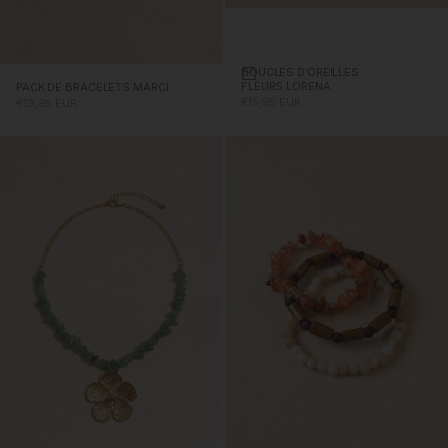
BOUCLES D’OREILLES
Ajouter au panier
FLEURS LORENA
PACK DE BRACELETS MARCI
PRIX PROMOTIONNEL
PRIX PROMOTIONNEL
€15,95 EUR
€19,95 EUR