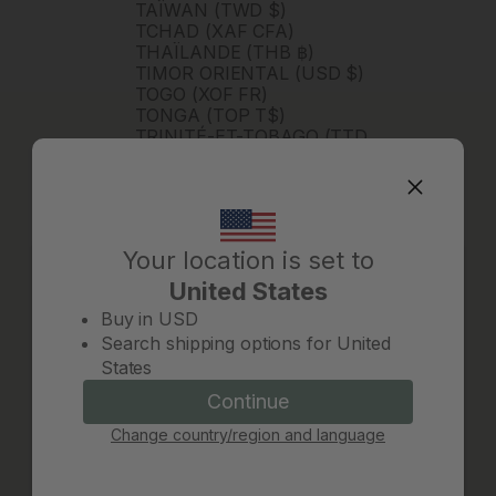
TAÏWAN (TWD $)
TCHAD (XAF CFA)
THAÏLANDE (THB ฿)
TIMOR ORIENTAL (USD $)
TOGO (XOF FR)
TONGA (TOP T$)
TRINITÉ-ET-TOBAGO (TTD
$)
TUNISIE (USD $)
TURKMÉNISTAN (USD $)
TURQUIE (TRY ₺)
TUVALU (AUD $)
Your location is set to
URUGUAY (UYU $U)
VANUATU (VUV VT)
United States
VENEZUELA (USD $)
Change country/region
Buy in
USD
VIETNAM (VND ₫)
Search shipping options for
United
WALLIS-ET-FUTUNA (XPF
States
FR)
ZAMBIE (ZMW K)
Continue
Continue
ZIMBABWE (USD $)
ÉGYPTE (EGP ج.م)
Change country/region and language
Cancel
ÉMIRATS ARABES UNIS
(AED د.إ)
ÉQUATEUR (USD $)