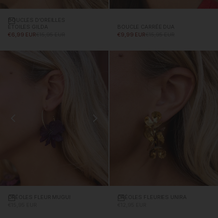
BOUCLES D’OREILLES
Ajouter au panier
BOUCLE CARRÉE DUA
ÉTOILES GILDA
PRIX PROMOTIONNEL
PRIX NORMAL
PRIX PROMOTIONNEL
PRIX NORMAL
€9,99 EUR
€15,95 EUR
€6,99 EUR
€15,95 EUR
CRÉOLES FLEUR MUGUI
Ajouter au panier
CRÉOLES FLEURIES UNIRA
Ajouter au panier
PRIX PROMOTIONNEL
PRIX PROMOTIONNEL
€15,95 EUR
€12,95 EUR