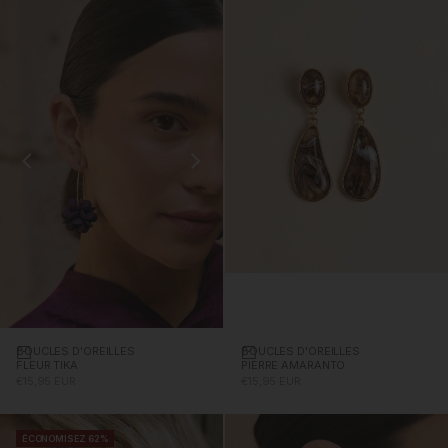
BOUCLES D'OREILLES
Ajouter au panier
BOUCLES D'OREILLES
Ajouter au panier
PIERRE AMARANTO
FLEUR TIKA
PRIX PROMOTIONNEL
PRIX PROMOTIONNEL
€15,95 EUR
€15,95 EUR
ÉCONOMISEZ 62%