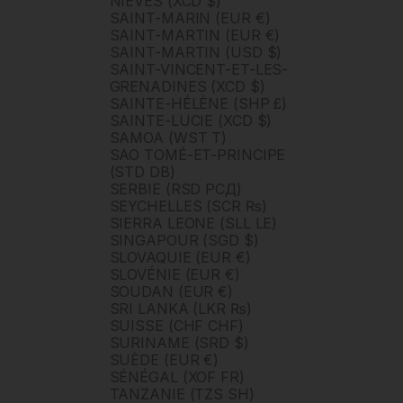
NIÉVÈS (XCD $)
SAINT-MARIN (EUR €)
SAINT-MARTIN (EUR €)
SAINT-MARTIN (USD $)
SAINT-VINCENT-ET-LES-
GRENADINES (XCD $)
SAINTE-HÉLÈNE (SHP £)
SAINTE-LUCIE (XCD $)
SAMOA (WST T)
SAO TOMÉ-ET-PRINCIPE
(STD DB)
SERBIE (RSD РСД)
SEYCHELLES (SCR ₨)
SIERRA LEONE (SLL LE)
SINGAPOUR (SGD $)
SLOVAQUIE (EUR €)
SLOVÉNIE (EUR €)
SOUDAN (EUR €)
SRI LANKA (LKR ₨)
SUISSE (CHF CHF)
SURINAME (SRD $)
SUÈDE (EUR €)
SÉNÉGAL (XOF FR)
TANZANIE (TZS SH)