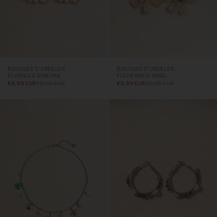
BOUCLES D'OREILLES
BOUCLES D'OREILLES
FLORALES GINEVRA
FLEUR RAFIA NINEL
PRIX PROMOTIONNEL
PRIX NORMAL
PRIX PROMOTIONNEL
PRIX NORMAL
€9,99 EUR
€15,95 EUR
€9,99 EUR
€15,95 EUR