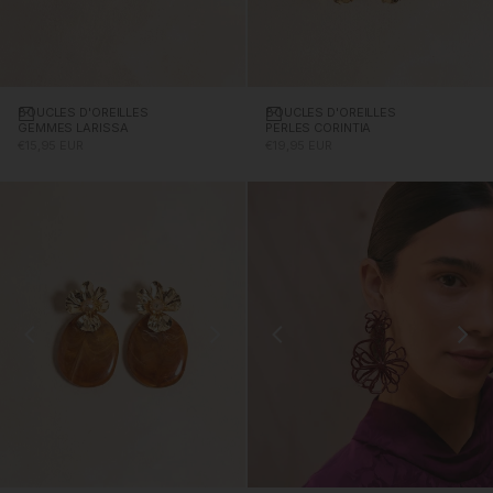
BOUCLES D'OREILLES
Ajouter au panier
BOUCLES D'OREILLES
Ajouter au panier
GEMMES LARISSA
PERLES CORINTIA
PRIX PROMOTIONNEL
PRIX PROMOTIONNEL
€15,95 EUR
€19,95 EUR