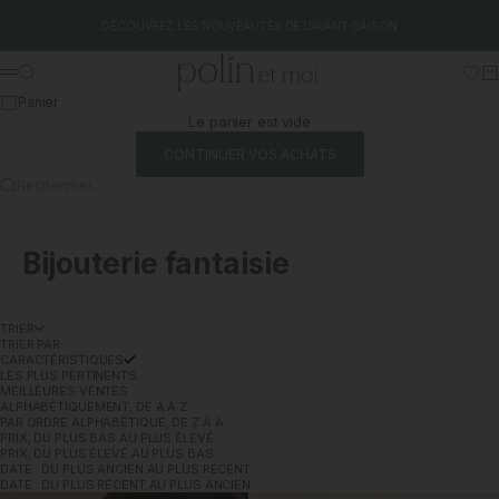
Aller au contenu
DÉCOUVREZ LES NOUVEAUTÉS DE L'AVANT-SAISON
Polín et moi
Rechercher
Pa
Menu
Panier
Le panier est vide
CONTINUER VOS ACHATS
Rechercher…
Bijouterie fantaisie
TRIER
TRIER PAR
CARACTÉRISTIQUES
LES PLUS PERTINENTS
MEILLEURES VENTES
ALPHABÉTIQUEMENT, DE A À Z
PAR ORDRE ALPHABÉTIQUE, DE Z À A
PRIX, DU PLUS BAS AU PLUS ÉLEVÉ
PRIX, DU PLUS ÉLEVÉ AU PLUS BAS
DATE : DU PLUS ANCIEN AU PLUS RÉCENT
DATE : DU PLUS RÉCENT AU PLUS ANCIEN