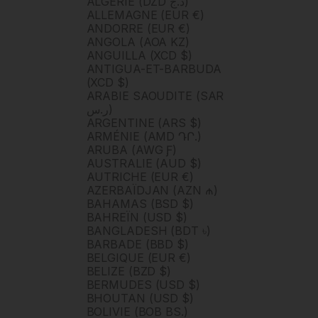
ALGÉRIE (DZD د.ج)
ALLEMAGNE (EUR €)
ANDORRE (EUR €)
ANGOLA (AOA KZ)
ANGUILLA (XCD $)
ANTIGUA-ET-BARBUDA
(XCD $)
ARABIE SAOUDITE (SAR
ر.س)
ARGENTINE (ARS $)
ARMÉNIE (AMD ԴՐ.)
ARUBA (AWG Ƒ)
AUSTRALIE (AUD $)
AUTRICHE (EUR €)
AZERBAÏDJAN (AZN ₼)
BAHAMAS (BSD $)
BAHREÏN (USD $)
BANGLADESH (BDT ৳)
BARBADE (BBD $)
BELGIQUE (EUR €)
BELIZE (BZD $)
BERMUDES (USD $)
BHOUTAN (USD $)
BOLIVIE (BOB BS.)