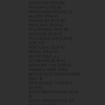
PAKISTAN (PKR ₨)
PANAMA (USD $)
PAPOUASIE-NOUVELLE-
GUINÉE (PGK K)
PARAGUAY (PYG ₲)
PAYS-BAS (EUR €)
PHILIPPINES (PHP ₱)
POLOGNE (EUR €)
POLYNÉSIE FRANÇAISE
(XPF FR)
PORTUGAL (EUR €)
PÉROU (PEN S/)
QATAR (QAR ر.ق)
ROUMANIE (EUR €)
ROYAUME-UNI (GBP £)
RWANDA (RWF FRW)
RÉPUBLIQUE DOMINICAINE
(DOP $)
RÉPUBLIQUE TCHÈQUE
(EUR €)
SAINT-BARTHÉLEMY (EUR
€)
SAINT-CHRISTOPHE-ET-