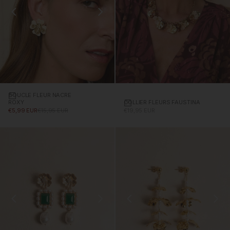
BOUCLE FLEUR NACRE
Ajouter au panier
COLLIER FLEURS FAUSTINA
Ajouter au panier
ROXY
PRIX PROMOTIONNEL
PRIX PROMOTIONNEL
PRIX NORMAL
€19,95 EUR
€5,99 EUR
€15,95 EUR