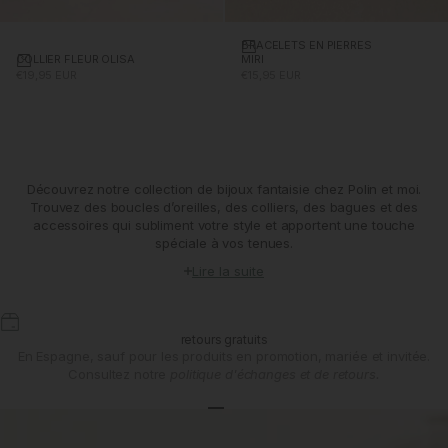
BRACELETS EN PIERRES
Ajouter au panier
COLLIER FLEUR OLISA
Ajouter au panier
MIRI
PRIX PROMOTIONNEL
PRIX PROMOTIONNEL
€19,95 EUR
€15,95 EUR
Découvrez notre collection de bijoux fantaisie chez Polin et moi.
Trouvez des boucles d’oreilles, des colliers, des bagues et des
accessoires qui subliment votre style et apportent une touche
spéciale à vos tenues.
Lire la suite
retours gratuits
En Espagne, sauf pour les produits en promotion, mariée et invitée.
Consultez notre
politique d'échanges et de retours.
Aller à l'article 1
Aller à l'article 2
Aller à l'article 3