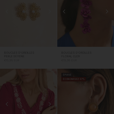
BOUCLES D'OREILLES
BOUCLES D'OREILLES
PERLE SEYENE
FLORAL CLER
PRIX PROMOTIONNEL
PRIX PROMOTIONNEL
€15,95 EUR
€19,95 EUR
ÉPUISÉ
ÉCONOMISEZ 37%