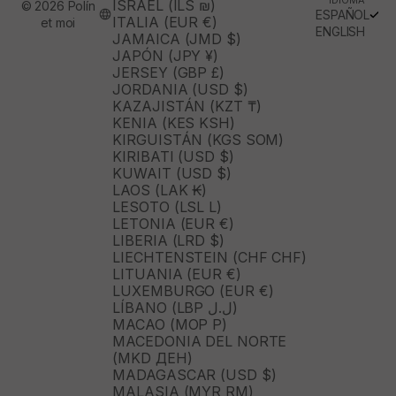
ISRAEL (ILS ₪)
© 2026 Polín
ESPAÑOL
ITALIA (EUR €)
et moi
ENGLISH
JAMAICA (JMD $)
JAPÓN (JPY ¥)
JERSEY (GBP £)
JORDANIA (USD $)
KAZAJISTÁN (KZT ₸)
KENIA (KES KSH)
KIRGUISTÁN (KGS SOM)
KIRIBATI (USD $)
KUWAIT (USD $)
LAOS (LAK ₭)
LESOTO (LSL L)
LETONIA (EUR €)
LIBERIA (LRD $)
LIECHTENSTEIN (CHF CHF)
LITUANIA (EUR €)
LUXEMBURGO (EUR €)
LÍBANO (LBP ل.ل)
MACAO (MOP P)
MACEDONIA DEL NORTE
(MKD ДЕН)
MADAGASCAR (USD $)
MALASIA (MYR RM)