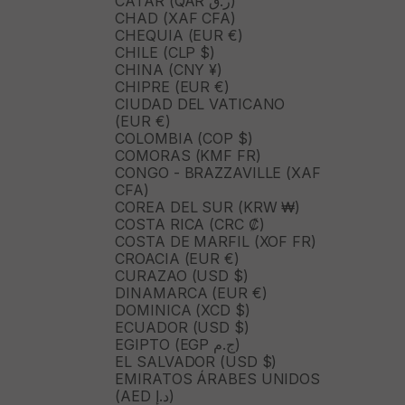
CATAR (QAR ر.ق)
CHAD (XAF CFA)
CHEQUIA (EUR €)
CHILE (CLP $)
CHINA (CNY ¥)
CHIPRE (EUR €)
CIUDAD DEL VATICANO
(EUR €)
COLOMBIA (COP $)
COMORAS (KMF FR)
CONGO - BRAZZAVILLE (XAF
CFA)
COREA DEL SUR (KRW ₩)
COSTA RICA (CRC ₡)
COSTA DE MARFIL (XOF FR)
CROACIA (EUR €)
CURAZAO (USD $)
DINAMARCA (EUR €)
DOMINICA (XCD $)
ECUADOR (USD $)
EGIPTO (EGP ج.م)
EL SALVADOR (USD $)
EMIRATOS ÁRABES UNIDOS
(AED د.إ)