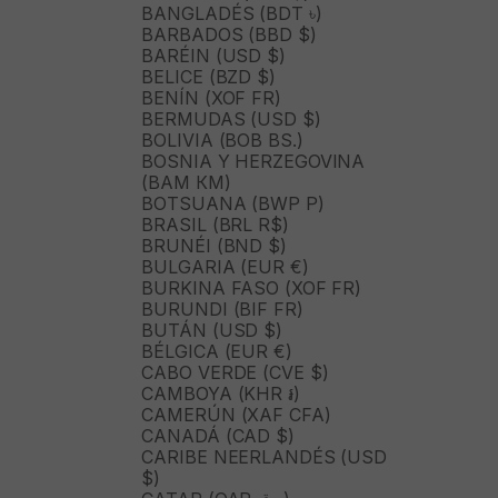
BANGLADÉS (BDT ৳)
BARBADOS (BBD $)
BARÉIN (USD $)
BELICE (BZD $)
BENÍN (XOF FR)
BERMUDAS (USD $)
BOLIVIA (BOB BS.)
BOSNIA Y HERZEGOVINA
(BAM КМ)
BOTSUANA (BWP P)
BRASIL (BRL R$)
BRUNÉI (BND $)
BULGARIA (EUR €)
BURKINA FASO (XOF FR)
BURUNDI (BIF FR)
BUTÁN (USD $)
BÉLGICA (EUR €)
CABO VERDE (CVE $)
CAMBOYA (KHR ៛)
CAMERÚN (XAF CFA)
CANADÁ (CAD $)
CARIBE NEERLANDÉS (USD
$)