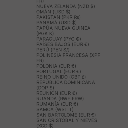
FR)
NUEVA ZELANDA (NZD $)
OMÁN (USD $)
PAKISTÁN (PKR ₨)
PANAMÁ (USD $)
PAPÚA NUEVA GUINEA
(PGK K)
PARAGUAY (PYG ₲)
PAÍSES BAJOS (EUR €)
PERÚ (PEN S/)
POLINESIA FRANCESA (XPF
FR)
POLONIA (EUR €)
PORTUGAL (EUR €)
REINO UNIDO (GBP £)
REPÚBLICA DOMINICANA
(DOP $)
REUNIÓN (EUR €)
RUANDA (RWF FRW)
RUMANÍA (EUR €)
SAMOA (WST T)
SAN BARTOLOMÉ (EUR €)
SAN CRISTÓBAL Y NIEVES
(XCD $)