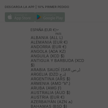
DESCARGA LA APP | 10% PRIMER PEDIDO
ESPAÑA (EUR €)
PAÍS
ALBANIA (ALL L)
ALEMANIA (EUR €)
ANDORRA (EUR €)
ANGOLA (AOA KZ)
ANGUILA (XCD $)
ANTIGUA Y BARBUDA (XCD
$)
ARABIA SAUDÍ (SAR ر.س)
ARGELIA (DZD د.ج)
ARGENTINA (ARS $)
ARMENIA (AMD ԴՐ.)
ARUBA (AWG Ƒ)
AUSTRALIA (AUD $)
AUSTRIA (EUR €)
AZERBAIYÁN (AZN ₼)
BAHAMAS (BSD $)