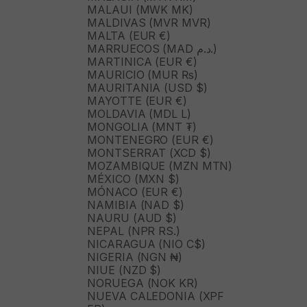
MALAUI (MWK MK)
MALDIVAS (MVR MVR)
MALTA (EUR €)
MARRUECOS (MAD د.م.)
MARTINICA (EUR €)
MAURICIO (MUR ₨)
MAURITANIA (USD $)
MAYOTTE (EUR €)
MOLDAVIA (MDL L)
MONGOLIA (MNT ₮)
MONTENEGRO (EUR €)
MONTSERRAT (XCD $)
MOZAMBIQUE (MZN MTN)
MÉXICO (MXN $)
MÓNACO (EUR €)
NAMIBIA (NAD $)
NAURU (AUD $)
NEPAL (NPR RS.)
NICARAGUA (NIO C$)
NIGERIA (NGN ₦)
NIUE (NZD $)
NORUEGA (NOK KR)
NUEVA CALEDONIA (XPF