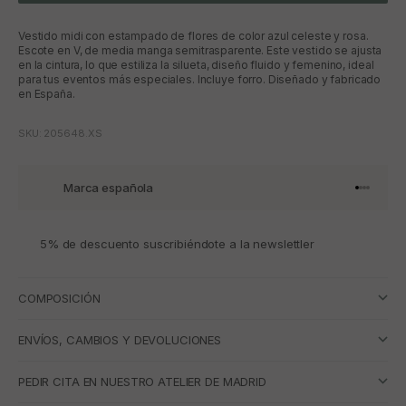
Vestido midi con estampado de flores de color azul celeste y rosa.
Escote en V, de media manga semitrasparente. Este vestido se ajusta
en la cintura, lo que estiliza la silueta, diseño fluido y femenino, ideal
para tus eventos más especiales. Incluye forro. Diseñado y fabricado
en España.
SKU: 205648.XS
Marca española
Ir al artí
Ir al art
Ir al art
Ir al ar
5% de descuento suscribiéndote a la newslettler
COMPOSICIÓN
ENVÍOS, CAMBIOS Y DEVOLUCIONES
PEDIR CITA EN NUESTRO ATELIER DE MADRID