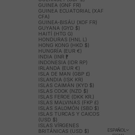
GUINEA (GNF FR)
GUINEA ECUATORIAL (XAF
CFA)
GUINEA-BISÁU (XOF FR)
GUYANA (GYD $)
HAITÍ (HTG G)
HONDURAS (HNL L)
HONG KONG (HKD $)
HUNGRÍA (EUR €)
INDIA (INR ₹)
INDONESIA (IDR RP)
IRLANDA (EUR €)
ISLA DE MAN (GBP £)
ISLANDIA (ISK KR)
ISLAS CAIMÁN (KYD $)
ISLAS COOK (NZD $)
ISLAS FEROE (DKK KR.)
ISLAS MALVINAS (FKP £)
ISLAS SALOMÓN (SBD $)
ISLAS TURCAS Y CAICOS
(USD $)
ISLAS VÍRGENES
ESPAÑOL
BRITÁNICAS (USD $)
IDIOMA