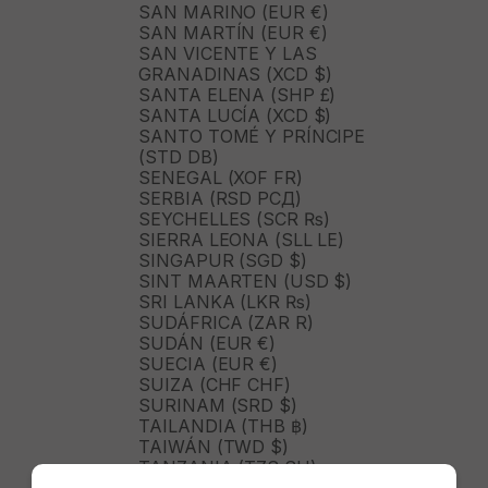
SAN MARINO (EUR €)
SAN MARTÍN (EUR €)
SAN VICENTE Y LAS
GRANADINAS (XCD $)
SANTA ELENA (SHP £)
SANTA LUCÍA (XCD $)
SANTO TOMÉ Y PRÍNCIPE
(STD DB)
SENEGAL (XOF FR)
SERBIA (RSD РСД)
SEYCHELLES (SCR ₨)
SIERRA LEONA (SLL LE)
SINGAPUR (SGD $)
SINT MAARTEN (USD $)
SRI LANKA (LKR ₨)
SUDÁFRICA (ZAR R)
SUDÁN (EUR €)
SUECIA (EUR €)
SUIZA (CHF CHF)
SURINAM (SRD $)
TAILANDIA (THB ฿)
TAIWÁN (TWD $)
TANZANIA (TZS SH)