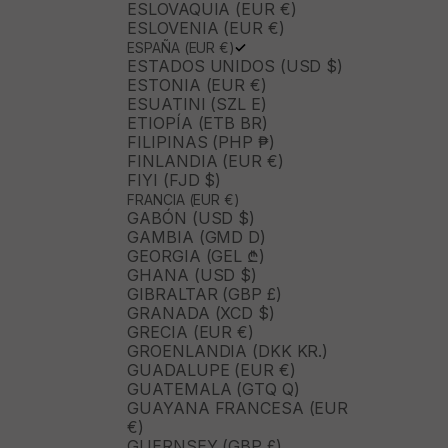
ESLOVAQUIA (EUR €)
ESLOVENIA (EUR €)
ESPAÑA (EUR €)
ESTADOS UNIDOS (USD $)
ESTONIA (EUR €)
ESUATINI (SZL E)
ETIOPÍA (ETB BR)
FILIPINAS (PHP ₱)
FINLANDIA (EUR €)
FIYI (FJD $)
FRANCIA (EUR €)
GABÓN (USD $)
GAMBIA (GMD D)
GEORGIA (GEL ₾)
GHANA (USD $)
GIBRALTAR (GBP £)
GRANADA (XCD $)
GRECIA (EUR €)
GROENLANDIA (DKK KR.)
GUADALUPE (EUR €)
GUATEMALA (GTQ Q)
GUAYANA FRANCESA (EUR
€)
GUERNSEY (GBP £)