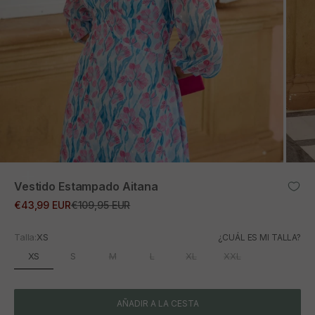
ZOOM
Vestido Estampado Aitana
Precio de oferta
Precio normal
€43,99 EUR
€109,95 EUR
Talla:
XS
¿CUÁL ES MI TALLA?
XS
S
M
L
XL
XXL
AÑADIR A LA CESTA