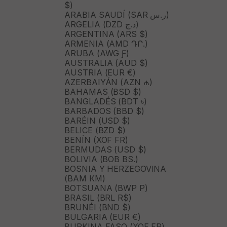
$)
ARABIA SAUDÍ (SAR ر.س)
ARGELIA (DZD د.ج)
ARGENTINA (ARS $)
ARMENIA (AMD ԴՐ.)
ARUBA (AWG Ƒ)
AUSTRALIA (AUD $)
AUSTRIA (EUR €)
AZERBAIYÁN (AZN ₼)
BAHAMAS (BSD $)
BANGLADÉS (BDT ৳)
BARBADOS (BBD $)
BARÉIN (USD $)
BELICE (BZD $)
BENÍN (XOF FR)
BERMUDAS (USD $)
BOLIVIA (BOB BS.)
BOSNIA Y HERZEGOVINA
(BAM КМ)
BOTSUANA (BWP P)
BRASIL (BRL R$)
BRUNÉI (BND $)
BULGARIA (EUR €)
BURKINA FASO (XOF FR)