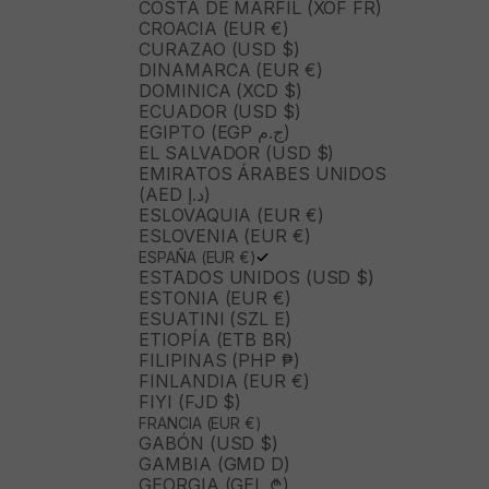
COSTA DE MARFIL (XOF FR)
CROACIA (EUR €)
CURAZAO (USD $)
DINAMARCA (EUR €)
DOMINICA (XCD $)
ECUADOR (USD $)
EGIPTO (EGP ج.م)
EL SALVADOR (USD $)
EMIRATOS ÁRABES UNIDOS
(AED د.إ)
ESLOVAQUIA (EUR €)
ESLOVENIA (EUR €)
ESPAÑA (EUR €)
ESTADOS UNIDOS (USD $)
ESTONIA (EUR €)
ESUATINI (SZL E)
ETIOPÍA (ETB BR)
FILIPINAS (PHP ₱)
FINLANDIA (EUR €)
FIYI (FJD $)
FRANCIA (EUR €)
GABÓN (USD $)
GAMBIA (GMD D)
GEORGIA (GEL ₾)