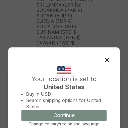
SRI LANKA (LKR ₨)
SUDÁFRICA (ZAR R)
SUDÁN (EUR €)
SUECIA (EUR €)
SUIZA (CHF CHF)
SURINAM (SRD $)
TAILANDIA (THB ฿)
TAIWÁN (TWD $)
TANZANIA (TZS SH)
TIMOR ORIENTAL (USD $)
TOGO (XOF FR)
TONGA (TOP T$)
TRINIDAD Y TOBAGO (TTD
$)
Your location is set to
TURKMENISTÁN (USD $)
United States
TURQUÍA (TRY ₺)
Change country/region
TUVALU (AUD $)
Buy in
USD
TÚNEZ (USD $)
Search shipping options for
United
UGANDA (UGX USH)
States
URUGUAY (UYU $U)
UZBEKISTÁN (UZS SO'M)
Continue
Continue
VANUATU (VUV VT)
Change country/region and language
Cancel
VENEZUELA (USD $)