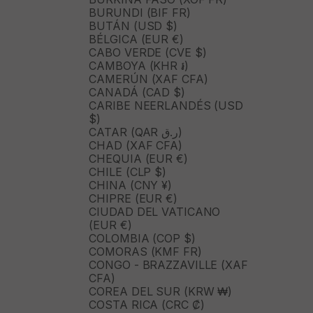
BURUNDI (BIF FR)
BUTÁN (USD $)
BÉLGICA (EUR €)
CABO VERDE (CVE $)
CAMBOYA (KHR ៛)
CAMERÚN (XAF CFA)
CANADÁ (CAD $)
CARIBE NEERLANDÉS (USD
$)
CATAR (QAR ر.ق)
CHAD (XAF CFA)
CHEQUIA (EUR €)
CHILE (CLP $)
CHINA (CNY ¥)
CHIPRE (EUR €)
CIUDAD DEL VATICANO
(EUR €)
COLOMBIA (COP $)
COMORAS (KMF FR)
CONGO - BRAZZAVILLE (XAF
CFA)
COREA DEL SUR (KRW ₩)
COSTA RICA (CRC ₡)