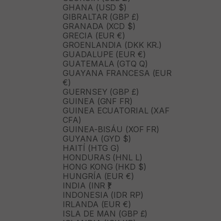
GHANA (USD $)
GIBRALTAR (GBP £)
GRANADA (XCD $)
GRECIA (EUR €)
GROENLANDIA (DKK KR.)
GUADALUPE (EUR €)
GUATEMALA (GTQ Q)
GUAYANA FRANCESA (EUR
€)
GUERNSEY (GBP £)
GUINEA (GNF FR)
GUINEA ECUATORIAL (XAF
CFA)
GUINEA-BISÁU (XOF FR)
GUYANA (GYD $)
HAITÍ (HTG G)
HONDURAS (HNL L)
HONG KONG (HKD $)
HUNGRÍA (EUR €)
INDIA (INR ₹)
INDONESIA (IDR RP)
IRLANDA (EUR €)
ISLA DE MAN (GBP £)