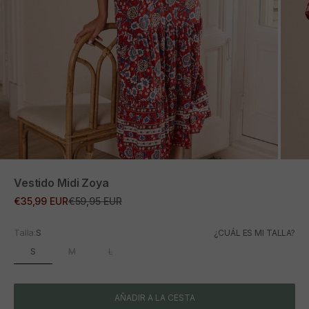
ZOOM
Vestido Midi Zoya
Precio de oferta
Precio normal
€35,99 EUR
€59,95 EUR
Talla:
S
¿CUÁL ES MI TALLA?
S
M
L
AÑADIR A LA CESTA