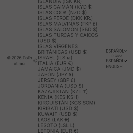
ISLANDIA (ISK KR)
ISLAS CAIMÁN (KYD $)
ISLAS COOK (NZD $)
ISLAS FEROE (DKK KR.)
ISLAS MALVINAS (FKP £)
ISLAS SALOMÓN (SBD $)
ISLAS TURCAS Y CAICOS
(USD $)
ISLAS VÍRGENES
ESPAÑOL
BRITÁNICAS (USD $)
IDIOMA
ISRAEL (ILS ₪)
© 2026 Polín
ESPAÑOL
ITALIA (EUR €)
et moi
ENGLISH
JAMAICA (JMD $)
JAPÓN (JPY ¥)
JERSEY (GBP £)
JORDANIA (USD $)
KAZAJISTÁN (KZT ₸)
KENIA (KES KSH)
KIRGUISTÁN (KGS SOM)
KIRIBATI (USD $)
KUWAIT (USD $)
LAOS (LAK ₭)
LESOTO (LSL L)
LETONIA (EUR €)