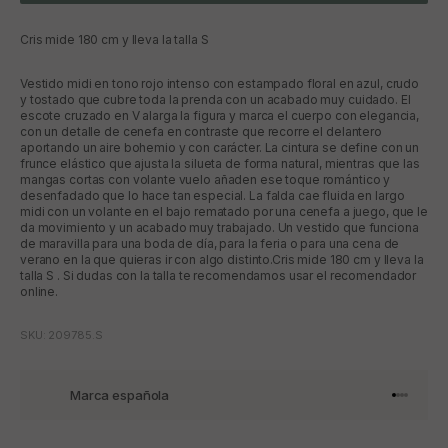
Cris mide 180 cm y lleva la talla S
Vestido midi en tono rojo intenso con estampado floral en azul, crudo
y tostado que cubre toda la prenda con un acabado muy cuidado. El
escote cruzado en V alarga la figura y marca el cuerpo con elegancia,
con un detalle de cenefa en contraste que recorre el delantero
aportando un aire bohemio y con carácter. La cintura se define con un
frunce elástico que ajusta la silueta de forma natural, mientras que las
mangas cortas con volante vuelo añaden ese toque romántico y
desenfadado que lo hace tan especial. La falda cae fluida en largo
midi con un volante en el bajo rematado por una cenefa a juego, que le
da movimiento y un acabado muy trabajado. Un vestido que funciona
de maravilla para una boda de día, para la feria o para una cena de
verano en la que quieras ir con algo distinto.Cris mide 180 cm y lleva la
talla S . Si dudas con la talla te recomendamos usar el recomendador
online.
SKU: 209785.S
Marca española
Ir al artí
Ir al art
Ir al art
Ir al ar