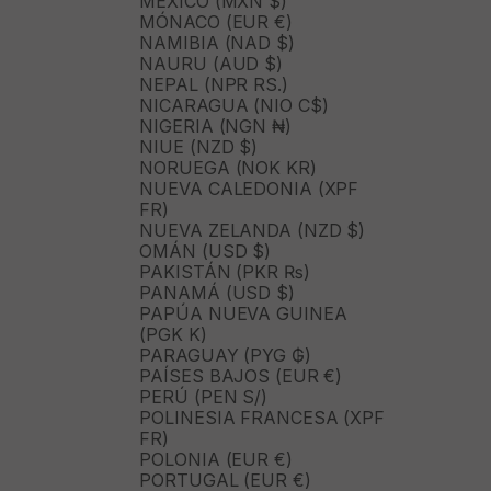
MÉXICO (MXN $)
MÓNACO (EUR €)
NAMIBIA (NAD $)
NAURU (AUD $)
NEPAL (NPR RS.)
NICARAGUA (NIO C$)
NIGERIA (NGN ₦)
NIUE (NZD $)
NORUEGA (NOK KR)
NUEVA CALEDONIA (XPF
FR)
NUEVA ZELANDA (NZD $)
OMÁN (USD $)
PAKISTÁN (PKR ₨)
PANAMÁ (USD $)
PAPÚA NUEVA GUINEA
(PGK K)
PARAGUAY (PYG ₲)
PAÍSES BAJOS (EUR €)
PERÚ (PEN S/)
POLINESIA FRANCESA (XPF
FR)
POLONIA (EUR €)
PORTUGAL (EUR €)