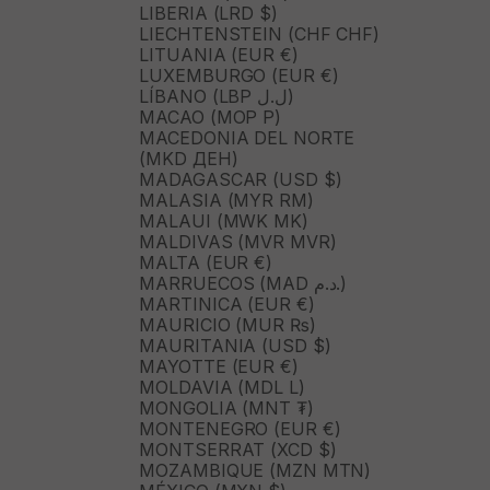
LIBERIA (LRD $)
LIECHTENSTEIN (CHF CHF)
LITUANIA (EUR €)
LUXEMBURGO (EUR €)
LÍBANO (LBP ل.ل)
MACAO (MOP P)
MACEDONIA DEL NORTE
(MKD ДЕН)
MADAGASCAR (USD $)
MALASIA (MYR RM)
MALAUI (MWK MK)
MALDIVAS (MVR MVR)
MALTA (EUR €)
MARRUECOS (MAD د.م.)
MARTINICA (EUR €)
MAURICIO (MUR ₨)
MAURITANIA (USD $)
MAYOTTE (EUR €)
MOLDAVIA (MDL L)
MONGOLIA (MNT ₮)
MONTENEGRO (EUR €)
MONTSERRAT (XCD $)
MOZAMBIQUE (MZN MTN)