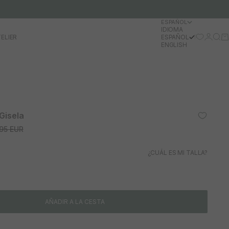
ESPAÑOL
IDIOMA
Iniciar 
Busc
Ca
ELIER
ESPAÑOL
ENGLISH
Gisela
io normal
95 EUR
¿CUÁL ES MI TALLA?
AÑADIR A LA CESTA