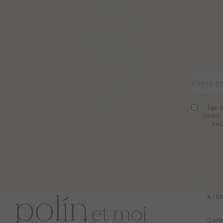
Correo el
Tus d
correo.
ser
ATEN
Cont