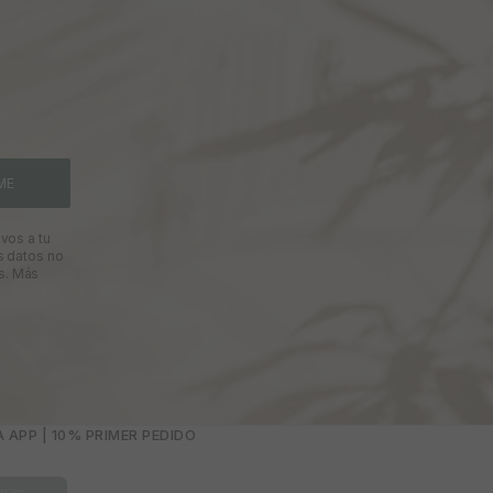
ME
vos a tu
s datos no
s.
Más
 APP | 10% PRIMER PEDIDO