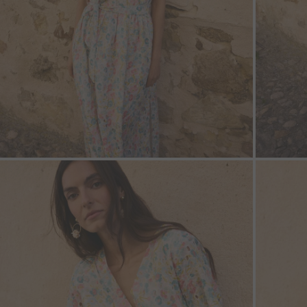
ZOOM
ZOO