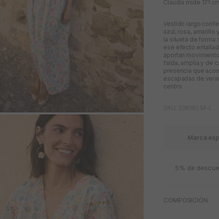
Claudia mide 171 cm 
Vestido largo confe
azul, rosa, amarill
la silueta de forma 
ese efecto entalla
aportan movimiento
falda, amplia y de c
presencia que acomp
escapadas de verano
centro.
SKU: 206192.M-L
M
Marca esp
5% de descuen
COMPOSICIÓN