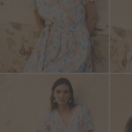
ZOOM
ZOO