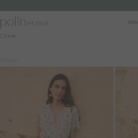
Ir al contenido
Polín et moi
REMA
Cesta
Buscar…