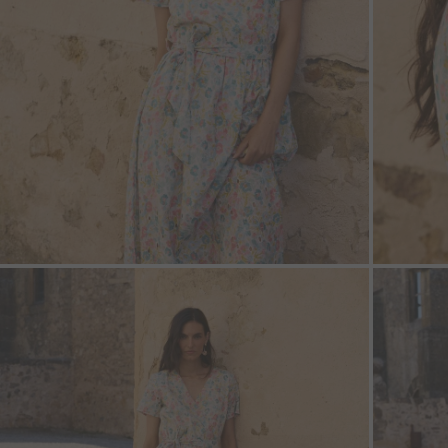
ZOOM
ZOO