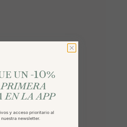
10
%
E UN -
U
PRIMERA
 EN LA APP
vos y acceso prioritario al
a nuestra newsletter.