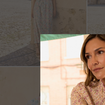
ZOOM
ZOO