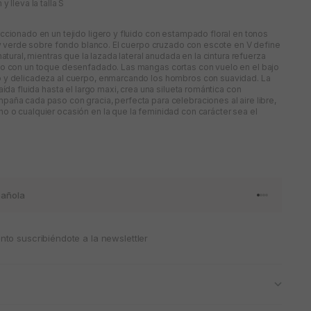
y lleva la talla S
ccionado en un tejido ligero y fluido con estampado floral en tonos
o y verde sobre fondo blanco. El cuerpo cruzado con escote en V define
natural, mientras que la lazada lateral anudada en la cintura refuerza
do con un toque desenfadado. Las mangas cortas con vuelo en el bajo
 y delicadeza al cuerpo, enmarcando los hombros con suavidad. La
aída fluida hasta el largo maxi, crea una silueta romántica con
aña cada paso con gracia, perfecta para celebraciones al aire libre,
 o cualquier ocasión en la que la feminidad con carácter sea el
añola
Ir al artículo 
Ir al artícul
Ir al artícul
Ir al artícu
to suscribiéndote a la newslettler