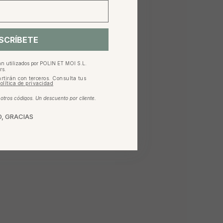
SCRÍBETE
an utilizados por POLIN ET MOI S.L.
rs.
rtirán con terceros. Consulta tus
olítica de privacidad
tros códigos. Un descuento por cliente.
, GRACIAS