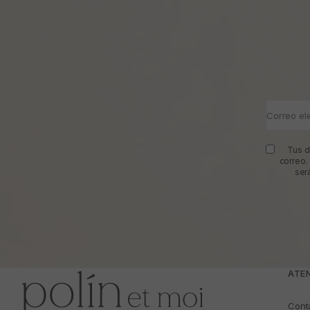
Correo el
Tus d
correo.
ser
ATEN
Cont