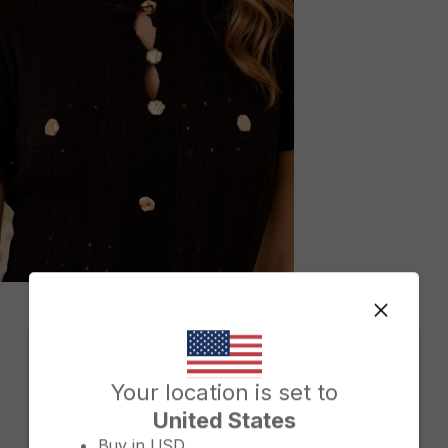
M
Change country/region
Your location is set to
United States
Buy in
USD