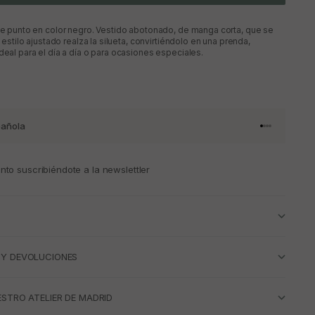
 de punto en color negro. Vestido abotonado, de manga corta, que se
u estilo ajustado realza la silueta, convirtiéndolo en una prenda,
deal para el día a día o para ocasiones especiales.
añola
Ir al artículo 
Ir al artícul
Ir al artícul
Ir al artícu
to suscribiéndote a la newslettler
 Y DEVOLUCIONES
ESTRO ATELIER DE MADRID