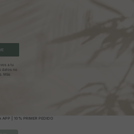
ME
vos a tu
s datos no
s.
Más
 APP | 10% PRIMER PEDIDO