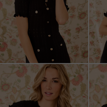
ZOOM
ZOO