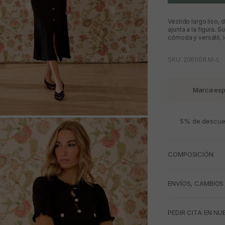
Vestido largo liso,
ajunta a la figura. S
cómoda y versátil, i
SKU: 206008.M-L
Marca esp
5% de descuen
M
COMPOSICIÓN
ENVÍOS, CAMBIOS
PEDIR CITA EN NU