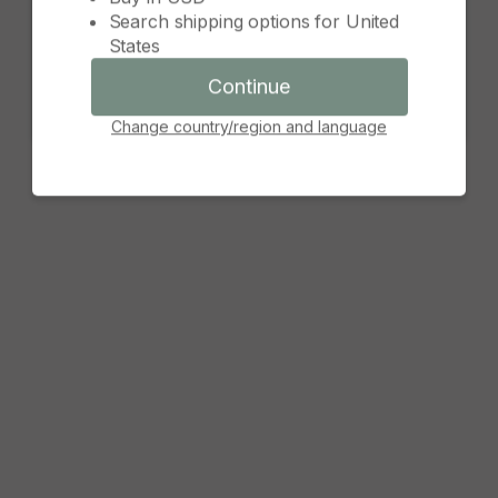
Search shipping options for
United
Continue
States
Cancel
Continue
Change country/region and language