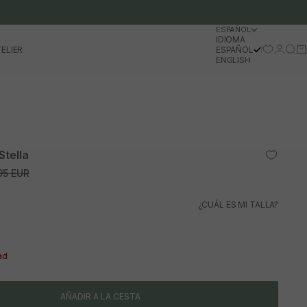
ESPAÑOL
IDIOMA
Iniciar 
Busc
Ca
ELIER
ESPAÑOL
ENGLISH
Stella
io normal
95 EUR
¿CUÁL ES MI TALLA?
ad
AÑADIR A LA CESTA