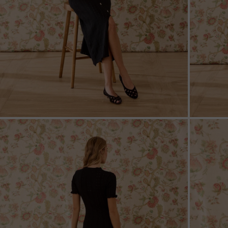
ZOOM
ZOO