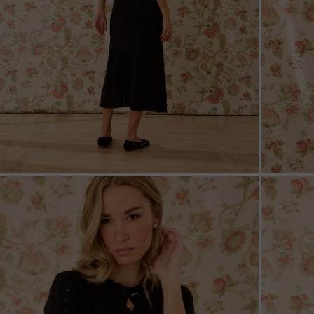
ZOOM
ZOO