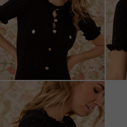
ZOOM
ZOO