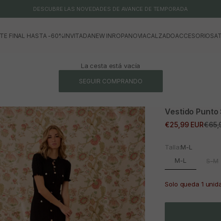
DESCUBRE LAS NOVEDADES DE AVANCE DE TEMPORADA
TE FINAL HASTA -60%
INVITADA
NEW IN
ROPA
NOVIA
CALZADO
ACCESORIOS
AT
La cesta está vacía
SEGUIR COMPRANDO
Vestido Punto 
Precio de oferta
Prec
€25,99 EUR
€65,
Talla:
M-L
M-L
S-M
Solo queda 1 unid