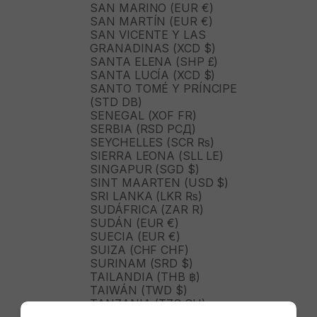
SAN MARINO (EUR €)
SAN MARTÍN (EUR €)
SAN VICENTE Y LAS
GRANADINAS (XCD $)
SANTA ELENA (SHP £)
SANTA LUCÍA (XCD $)
SANTO TOMÉ Y PRÍNCIPE
(STD DB)
SENEGAL (XOF FR)
SERBIA (RSD РСД)
SEYCHELLES (SCR ₨)
SIERRA LEONA (SLL LE)
SINGAPUR (SGD $)
SINT MAARTEN (USD $)
SRI LANKA (LKR ₨)
SUDÁFRICA (ZAR R)
SUDÁN (EUR €)
SUECIA (EUR €)
SUIZA (CHF CHF)
SURINAM (SRD $)
TAILANDIA (THB ฿)
TAIWÁN (TWD $)
TANZANIA (TZS SH)