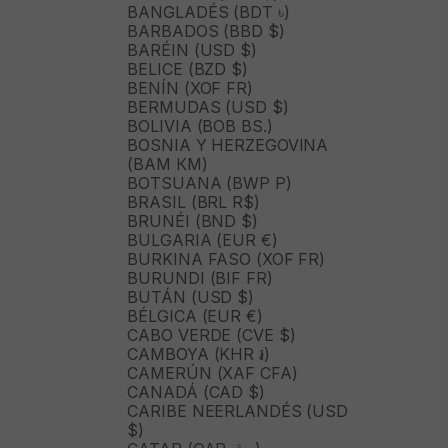
BANGLADÉS (BDT ৳)
BARBADOS (BBD $)
BARÉIN (USD $)
BELICE (BZD $)
BENÍN (XOF FR)
BERMUDAS (USD $)
BOLIVIA (BOB BS.)
BOSNIA Y HERZEGOVINA
(BAM КМ)
BOTSUANA (BWP P)
BRASIL (BRL R$)
BRUNÉI (BND $)
BULGARIA (EUR €)
BURKINA FASO (XOF FR)
BURUNDI (BIF FR)
BUTÁN (USD $)
BÉLGICA (EUR €)
CABO VERDE (CVE $)
CAMBOYA (KHR ៛)
CAMERÚN (XAF CFA)
CANADÁ (CAD $)
CARIBE NEERLANDÉS (USD
$)