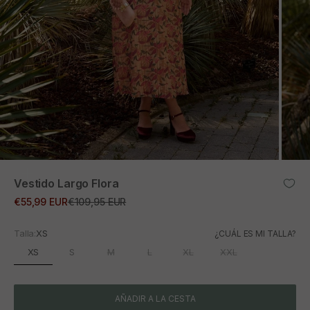
ZOOM
Vestido Largo Flora
Precio de oferta
Precio normal
€55,99 EUR
€109,95 EUR
Talla:
XS
¿CUÁL ES MI TALLA?
XS
S
M
L
XL
XXL
AÑADIR A LA CESTA