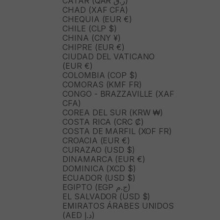
CATAR (QAR ر.ق)
CHAD (XAF CFA)
CHEQUIA (EUR €)
CHILE (CLP $)
CHINA (CNY ¥)
CHIPRE (EUR €)
CIUDAD DEL VATICANO
(EUR €)
COLOMBIA (COP $)
COMORAS (KMF FR)
CONGO - BRAZZAVILLE (XAF
CFA)
COREA DEL SUR (KRW ₩)
COSTA RICA (CRC ₡)
COSTA DE MARFIL (XOF FR)
CROACIA (EUR €)
CURAZAO (USD $)
DINAMARCA (EUR €)
DOMINICA (XCD $)
ECUADOR (USD $)
EGIPTO (EGP ج.م)
EL SALVADOR (USD $)
EMIRATOS ÁRABES UNIDOS
(AED د.إ)