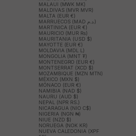
MALAUI (MWK MK)
MALDIVAS (MVR MVR)
MALTA (EUR €)
MARRUECOS (MAD د.م.)
MARTINICA (EUR €)
MAURICIO (MUR ₨)
MAURITANIA (USD $)
MAYOTTE (EUR €)
MOLDAVIA (MDL L)
MONGOLIA (MNT ₮)
MONTENEGRO (EUR €)
MONTSERRAT (XCD $)
MOZAMBIQUE (MZN MTN)
MÉXICO (MXN $)
MÓNACO (EUR €)
NAMIBIA (NAD $)
NAURU (AUD $)
NEPAL (NPR RS.)
NICARAGUA (NIO C$)
NIGERIA (NGN ₦)
NIUE (NZD $)
NORUEGA (NOK KR)
NUEVA CALEDONIA (XPF