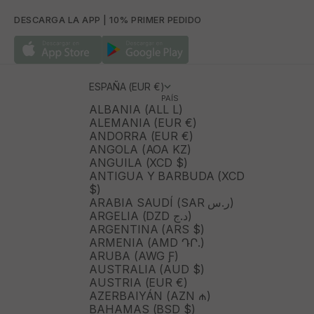
DESCARGA LA APP | 10% PRIMER PEDIDO
ESPAÑA (EUR €)
PAÍS
ALBANIA (ALL L)
ALEMANIA (EUR €)
ANDORRA (EUR €)
ANGOLA (AOA KZ)
ANGUILA (XCD $)
ANTIGUA Y BARBUDA (XCD
$)
ARABIA SAUDÍ (SAR ر.س)
ARGELIA (DZD د.ج)
ARGENTINA (ARS $)
ARMENIA (AMD ԴՐ.)
ARUBA (AWG Ƒ)
AUSTRALIA (AUD $)
AUSTRIA (EUR €)
AZERBAIYÁN (AZN ₼)
BAHAMAS (BSD $)