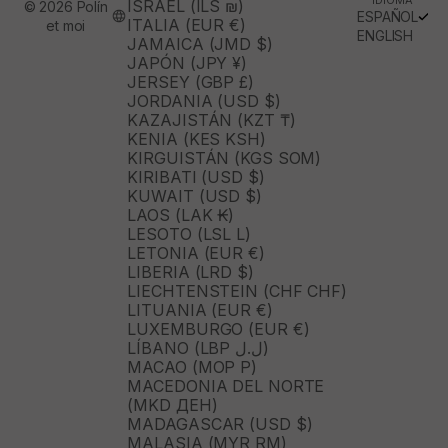
ISRAEL (ILS ₪)
© 2026 Polín
ESPAÑOL
ITALIA (EUR €)
et moi
ENGLISH
JAMAICA (JMD $)
JAPÓN (JPY ¥)
JERSEY (GBP £)
JORDANIA (USD $)
KAZAJISTÁN (KZT ₸)
KENIA (KES KSH)
KIRGUISTÁN (KGS SOM)
KIRIBATI (USD $)
KUWAIT (USD $)
LAOS (LAK ₭)
LESOTO (LSL L)
LETONIA (EUR €)
LIBERIA (LRD $)
LIECHTENSTEIN (CHF CHF)
LITUANIA (EUR €)
LUXEMBURGO (EUR €)
LÍBANO (LBP ل.ل)
MACAO (MOP P)
MACEDONIA DEL NORTE
(MKD ДЕН)
MADAGASCAR (USD $)
MALASIA (MYR RM)