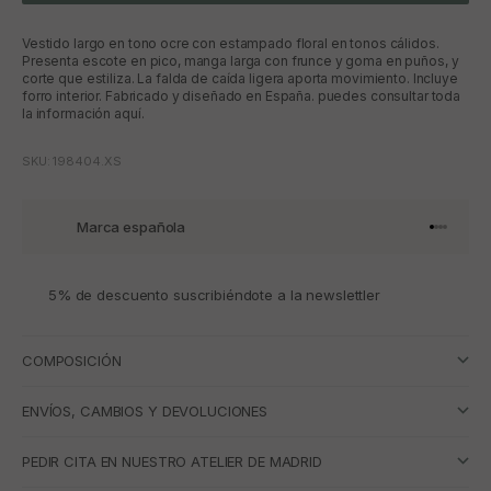
Vestido largo en tono ocre con estampado floral en tonos cálidos.
Presenta escote en pico, manga larga con frunce y goma en puños, y
corte que estiliza. La falda de caída ligera aporta movimiento. Incluye
forro interior. Fabricado y diseñado en España. puedes consultar toda
la información aquí.
SKU: 198404.XS
Marca española
Ir al artí
Ir al art
Ir al art
Ir al ar
5% de descuento suscribiéndote a la newslettler
COMPOSICIÓN
ENVÍOS, CAMBIOS Y DEVOLUCIONES
PEDIR CITA EN NUESTRO ATELIER DE MADRID