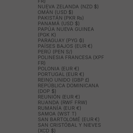
FR)
NUEVA ZELANDA (NZD $)
OMÁN (USD $)
PAKISTÁN (PKR ₨)
PANAMÁ (USD $)
PAPÚA NUEVA GUINEA
(PGK K)
PARAGUAY (PYG ₲)
PAÍSES BAJOS (EUR €)
PERÚ (PEN S/)
POLINESIA FRANCESA (XPF
FR)
POLONIA (EUR €)
PORTUGAL (EUR €)
REINO UNIDO (GBP £)
REPÚBLICA DOMINICANA
(DOP $)
REUNIÓN (EUR €)
RUANDA (RWF FRW)
RUMANÍA (EUR €)
SAMOA (WST T)
SAN BARTOLOMÉ (EUR €)
SAN CRISTÓBAL Y NIEVES
(XCD $)