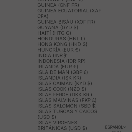
GUINEA (GNF FR)
GUINEA ECUATORIAL (XAF
CFA)
GUINEA-BISÁU (XOF FR)
GUYANA (GYD $)
HAITÍ (HTG G)
HONDURAS (HNL L)
HONG KONG (HKD $)
HUNGRÍA (EUR €)
INDIA (INR ₹)
INDONESIA (IDR RP)
IRLANDA (EUR €)
ISLA DE MAN (GBP £)
ISLANDIA (ISK KR)
ISLAS CAIMÁN (KYD $)
ISLAS COOK (NZD $)
ISLAS FEROE (DKK KR.)
ISLAS MALVINAS (FKP £)
ISLAS SALOMÓN (SBD $)
ISLAS TURCAS Y CAICOS
(USD $)
ISLAS VÍRGENES
ESPAÑOL
BRITÁNICAS (USD $)
IDIOMA