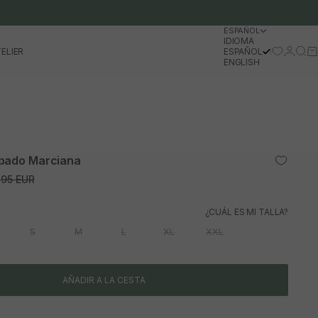
ESPAÑOL
IDIOMA
Iniciar 
Busc
Ca
ELIER
ESPAÑOL
ENGLISH
mpado Marciana
o normal
,95 EUR
¿CUÁL ES MI TALLA?
S
M
L
XL
XXL
AÑADIR A LA CESTA