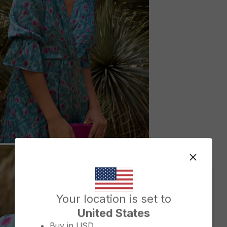
M
Change country/region
Your location is set to
United States
Buy in
USD