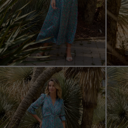
ZOOM
ZOO