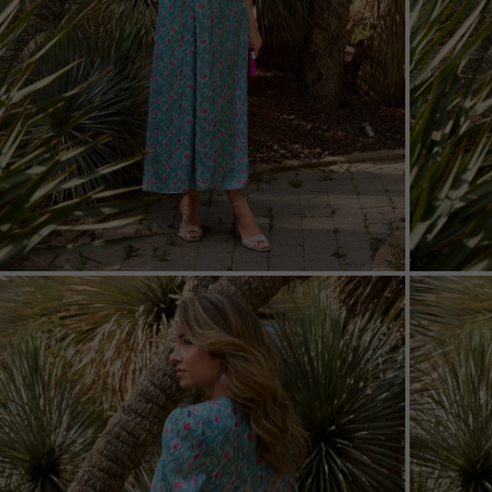
ZOOM
ZOO