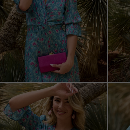
ZOOM
ZOO