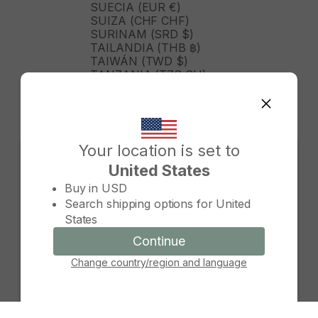
SUECIA (EUR €)
SUIZA (CHF CHF)
SURINAM (SRD $)
TAILANDIA (THB ฿)
TAIWÁN (TWD $)
TANZANIA (TZS SH)
TIMOR ORIENTAL (USD $)
TOGO (XOF FR)
TONGA (TOP T$)
TRINIDAD Y TOBAGO (TTD
$)
Your location is set to
TURKMENISTÁN (USD $)
United States
TURQUÍA (TRY ₺)
Change country/region
TUVALU (AUD $)
Buy in
USD
TÚNEZ (USD $)
Search shipping options for
United
UGANDA (UGX USH)
States
URUGUAY (UYU $U)
UZBEKISTÁN (UZS SO'M)
Continue
Continue
VANUATU (VUV VT)
Change country/region and language
Cancel
VENEZUELA (USD $)
VIETNAM (VND ₫)
WALLIS Y FUTUNA (XPF FR)
YIBUTI (DJF FDJ)
ZAMBIA (ZMW K)