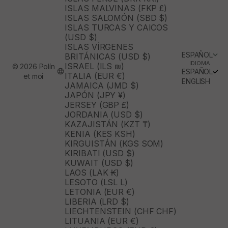
ISLAS MALVINAS (FKP £)
ISLAS SALOMÓN (SBD $)
ISLAS TURCAS Y CAICOS
(USD $)
ISLAS VÍRGENES
ESPAÑOL
BRITÁNICAS (USD $)
IDIOMA
ISRAEL (ILS ₪)
© 2026 Polín
ESPAÑOL
ITALIA (EUR €)
et moi
ENGLISH
JAMAICA (JMD $)
JAPÓN (JPY ¥)
JERSEY (GBP £)
JORDANIA (USD $)
KAZAJISTÁN (KZT ₸)
KENIA (KES KSH)
KIRGUISTÁN (KGS SOM)
KIRIBATI (USD $)
KUWAIT (USD $)
LAOS (LAK ₭)
LESOTO (LSL L)
LETONIA (EUR €)
LIBERIA (LRD $)
LIECHTENSTEIN (CHF CHF)
LITUANIA (EUR €)