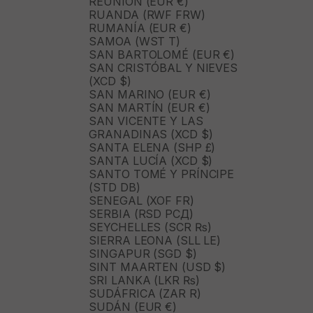
REUNIÓN (EUR €)
RUANDA (RWF FRW)
RUMANÍA (EUR €)
SAMOA (WST T)
SAN BARTOLOMÉ (EUR €)
SAN CRISTÓBAL Y NIEVES
(XCD $)
SAN MARINO (EUR €)
SAN MARTÍN (EUR €)
SAN VICENTE Y LAS
GRANADINAS (XCD $)
SANTA ELENA (SHP £)
SANTA LUCÍA (XCD $)
SANTO TOMÉ Y PRÍNCIPE
(STD DB)
SENEGAL (XOF FR)
SERBIA (RSD РСД)
SEYCHELLES (SCR ₨)
SIERRA LEONA (SLL LE)
SINGAPUR (SGD $)
SINT MAARTEN (USD $)
SRI LANKA (LKR ₨)
SUDÁFRICA (ZAR R)
SUDÁN (EUR €)