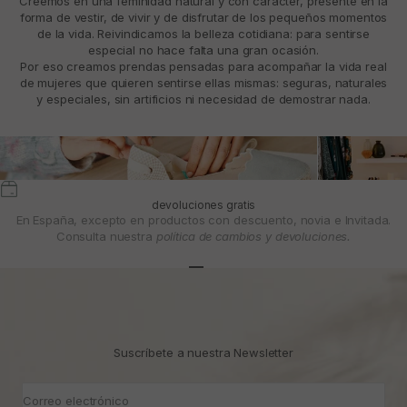
Creemos en una feminidad natural y con carácter, presente en la
forma de vestir, de vivir y de disfrutar de los pequeños momentos
de la vida. Reivindicamos la belleza cotidiana: para sentirse
especial no hace falta una gran ocasión.
Por eso creamos prendas pensadas para acompañar la vida real
de mujeres que quieren sentirse ellas mismas: seguras, naturales
y especiales, sin artificios ni necesidad de demostrar nada.
devoluciones gratis
En España, excepto en productos con descuento, novia e Invitada.
Consulta nuestra
política de cambios y devoluciones.
Ir al artículo 1
Ir al artículo 2
Ir al artículo 3
Suscríbete a nuestra Newsletter
Correo electrónico