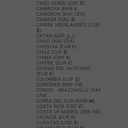
CABO VERDE (CVE $)
CAMBOYA (KHR ៛)
CAMERÚN (XAF CFA)
CANADÁ (CAD $)
CARIBE NEERLANDÉS (USD
$)
CATAR (QAR ر.ق)
CHAD (XAF CFA)
CHEQUIA (EUR €)
CHILE (CLP $)
CHINA (CNY ¥)
CHIPRE (EUR €)
CIUDAD DEL VATICANO
(EUR €)
COLOMBIA (COP $)
COMORAS (KMF FR)
CONGO - BRAZZAVILLE (XAF
CFA)
COREA DEL SUR (KRW ₩)
COSTA RICA (CRC ₡)
COSTA DE MARFIL (XOF FR)
CROACIA (EUR €)
CURAZAO (USD $)