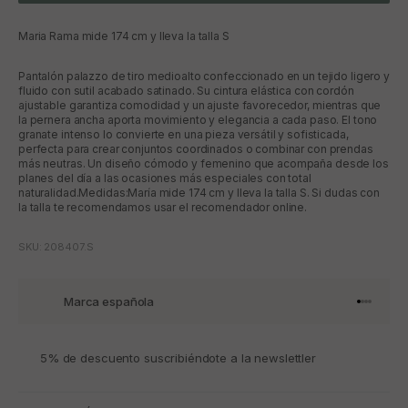
Maria Rama mide 174 cm y lleva la talla S
Pantalón palazzo de tiro medioalto confeccionado en un tejido ligero y
fluido con sutil acabado satinado. Su cintura elástica con cordón
ajustable garantiza comodidad y un ajuste favorecedor, mientras que
la pernera ancha aporta movimiento y elegancia a cada paso. El tono
granate intenso lo convierte en una pieza versátil y sofisticada,
perfecta para crear conjuntos coordinados o combinar con prendas
más neutras. Un diseño cómodo y femenino que acompaña desde los
planes del día a las ocasiones más especiales con total
naturalidad.Medidas:María mide 174 cm y lleva la talla S. Si dudas con
la talla te recomendamos usar el recomendador online.
SKU: 208407.S
Marca española
Ir al artí
Ir al art
Ir al art
Ir al ar
5% de descuento suscribiéndote a la newslettler