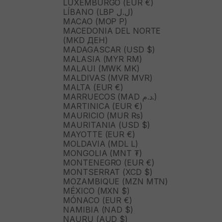
LUXEMBURGO (EUR €)
LÍBANO (LBP ل.ل)
MACAO (MOP P)
MACEDONIA DEL NORTE
(MKD ДЕН)
MADAGASCAR (USD $)
MALASIA (MYR RM)
MALAUI (MWK MK)
MALDIVAS (MVR MVR)
MALTA (EUR €)
MARRUECOS (MAD د.م.)
MARTINICA (EUR €)
MAURICIO (MUR ₨)
MAURITANIA (USD $)
MAYOTTE (EUR €)
MOLDAVIA (MDL L)
MONGOLIA (MNT ₮)
MONTENEGRO (EUR €)
MONTSERRAT (XCD $)
MOZAMBIQUE (MZN MTN)
MÉXICO (MXN $)
MÓNACO (EUR €)
NAMIBIA (NAD $)
NAURU (AUD $)