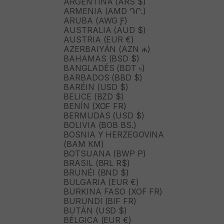
ARGENTINA (ARS $)
ARMENIA (AMD ԴՐ.)
ARUBA (AWG Ƒ)
AUSTRALIA (AUD $)
AUSTRIA (EUR €)
AZERBAIYÁN (AZN ₼)
BAHAMAS (BSD $)
BANGLADÉS (BDT ৳)
BARBADOS (BBD $)
BARÉIN (USD $)
BELICE (BZD $)
BENÍN (XOF FR)
BERMUDAS (USD $)
BOLIVIA (BOB BS.)
BOSNIA Y HERZEGOVINA
(BAM КМ)
BOTSUANA (BWP P)
BRASIL (BRL R$)
BRUNÉI (BND $)
BULGARIA (EUR €)
BURKINA FASO (XOF FR)
BURUNDI (BIF FR)
BUTÁN (USD $)
BÉLGICA (EUR €)