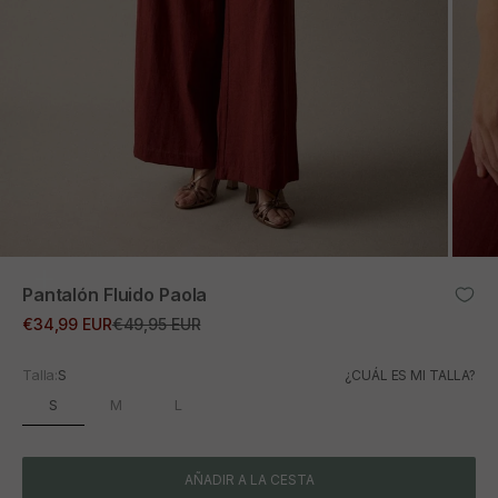
ZOOM
Pantalón Fluido Paola
Precio de oferta
Precio normal
€34,99 EUR
€49,95 EUR
Talla:
S
¿CUÁL ES MI TALLA?
S
M
L
AÑADIR A LA CESTA