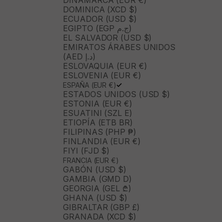
DINAMARCA (EUR €)
DOMINICA (XCD $)
ECUADOR (USD $)
EGIPTO (EGP ج.م)
EL SALVADOR (USD $)
EMIRATOS ÁRABES UNIDOS
(AED د.إ)
ESLOVAQUIA (EUR €)
ESLOVENIA (EUR €)
ESPAÑA (EUR €)
ESTADOS UNIDOS (USD $)
ESTONIA (EUR €)
ESUATINI (SZL E)
ETIOPÍA (ETB BR)
FILIPINAS (PHP ₱)
FINLANDIA (EUR €)
FIYI (FJD $)
FRANCIA (EUR €)
GABÓN (USD $)
GAMBIA (GMD D)
GEORGIA (GEL ₾)
GHANA (USD $)
GIBRALTAR (GBP £)
GRANADA (XCD $)