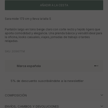
AÑADIR A LA CESTA
Sara mide 173 cm y lleva la talla S
Pantalón largo en tono beige claro con corte recto y tejido ligero que
aporta comodidad y elegancia. Una prenda básica y versátil ideal para
la oficina, looks casuales, viajes, jornadas de trabajo o tardes
relajadas.
SKU: 209677.M
Marca española
Ir al artí
Ir al art
Ir al art
Ir al ar
5% de descuento suscribiéndote a la newslettler
COMPOSICIÓN
ENVÍOS, CAMBIOS Y DEVOLUCIONES