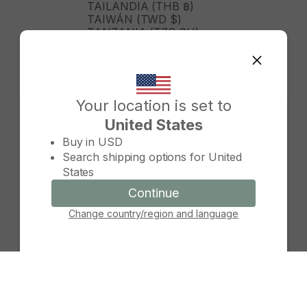
TAILANDIA (THB ฿)
TAIWÁN (TWD $)
TANZANIA (TZS SH)
TIMOR ORIENTAL (USD $)
TOGO (XOF FR)
TONGA (TOP T$)
TRINIDAD Y TOBAGO (TTD
$)
Your location is set to
TURKMENISTÁN (USD $)
United States
TURQUÍA (TRY ₺)
Change country/region
TUVALU (AUD $)
Buy in
USD
TÚNEZ (USD $)
Search shipping options for
United
UGANDA (UGX USH)
States
URUGUAY (UYU $U)
UZBEKISTÁN (UZS SO'M)
Continue
Continue
VANUATU (VUV VT)
Change country/region and language
Cancel
VENEZUELA (USD $)
VIETNAM (VND ₫)
WALLIS Y FUTUNA (XPF FR)
YIBUTI (DJF FDJ)
ZAMBIA (ZMW K)
ZIMBABUE (USD $)