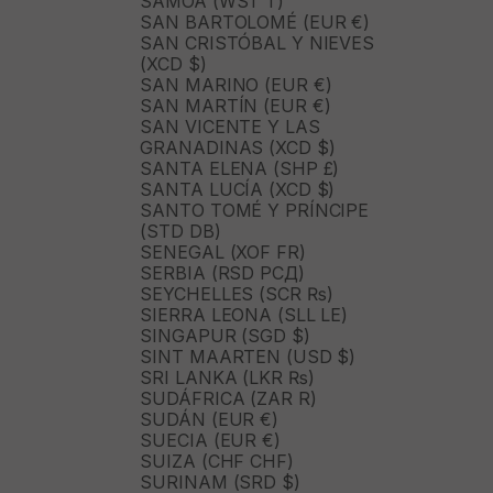
SAMOA (WST T)
SAN BARTOLOMÉ (EUR €)
SAN CRISTÓBAL Y NIEVES
(XCD $)
SAN MARINO (EUR €)
SAN MARTÍN (EUR €)
SAN VICENTE Y LAS
GRANADINAS (XCD $)
SANTA ELENA (SHP £)
SANTA LUCÍA (XCD $)
SANTO TOMÉ Y PRÍNCIPE
(STD DB)
SENEGAL (XOF FR)
SERBIA (RSD РСД)
SEYCHELLES (SCR ₨)
SIERRA LEONA (SLL LE)
SINGAPUR (SGD $)
SINT MAARTEN (USD $)
SRI LANKA (LKR ₨)
SUDÁFRICA (ZAR R)
SUDÁN (EUR €)
SUECIA (EUR €)
SUIZA (CHF CHF)
SURINAM (SRD $)