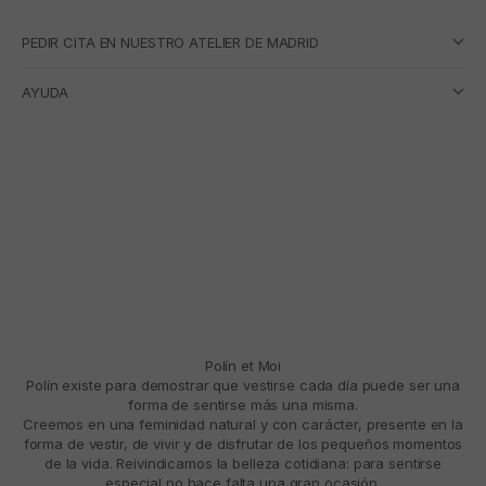
PEDIR CITA EN NUESTRO ATELIER DE MADRID
AYUDA
Polín et Moi
Polín existe para demostrar que vestirse cada día puede ser una
forma de sentirse más una misma.
Creemos en una feminidad natural y con carácter, presente en la
forma de vestir, de vivir y de disfrutar de los pequeños momentos
de la vida. Reivindicamos la belleza cotidiana: para sentirse
especial no hace falta una gran ocasión.