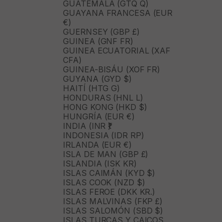
GUATEMALA (GTQ Q)
GUAYANA FRANCESA (EUR
€)
GUERNSEY (GBP £)
GUINEA (GNF FR)
GUINEA ECUATORIAL (XAF
CFA)
GUINEA-BISÁU (XOF FR)
GUYANA (GYD $)
HAITÍ (HTG G)
HONDURAS (HNL L)
HONG KONG (HKD $)
HUNGRÍA (EUR €)
INDIA (INR ₹)
INDONESIA (IDR RP)
IRLANDA (EUR €)
ISLA DE MAN (GBP £)
ISLANDIA (ISK KR)
ISLAS CAIMÁN (KYD $)
ISLAS COOK (NZD $)
ISLAS FEROE (DKK KR.)
ISLAS MALVINAS (FKP £)
ISLAS SALOMÓN (SBD $)
ISLAS TURCAS Y CAICOS