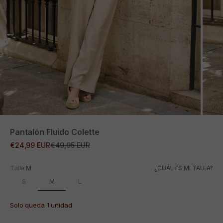
ZOOM
Pantalón Fluido Colette
Precio de oferta
Precio normal
€24,99 EUR
€49,95 EUR
Talla:
M
¿CUÁL ES MI TALLA?
M
S
L
Solo queda 1 unidad