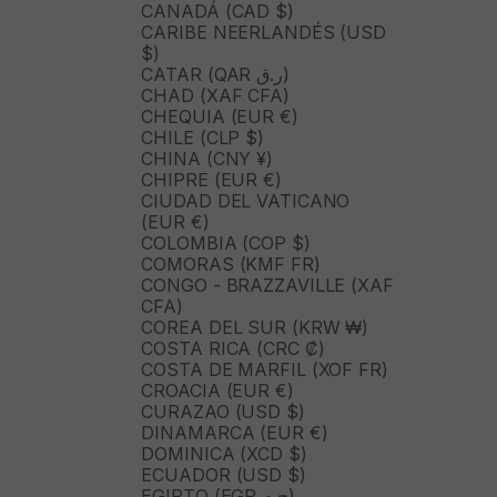
CANADÁ (CAD $)
CARIBE NEERLANDÉS (USD
$)
CATAR (QAR ر.ق)
CHAD (XAF CFA)
CHEQUIA (EUR €)
CHILE (CLP $)
CHINA (CNY ¥)
CHIPRE (EUR €)
CIUDAD DEL VATICANO
(EUR €)
COLOMBIA (COP $)
COMORAS (KMF FR)
CONGO - BRAZZAVILLE (XAF
CFA)
COREA DEL SUR (KRW ₩)
COSTA RICA (CRC ₡)
COSTA DE MARFIL (XOF FR)
CROACIA (EUR €)
CURAZAO (USD $)
DINAMARCA (EUR €)
DOMINICA (XCD $)
ECUADOR (USD $)
EGIPTO (EGP ج.م)