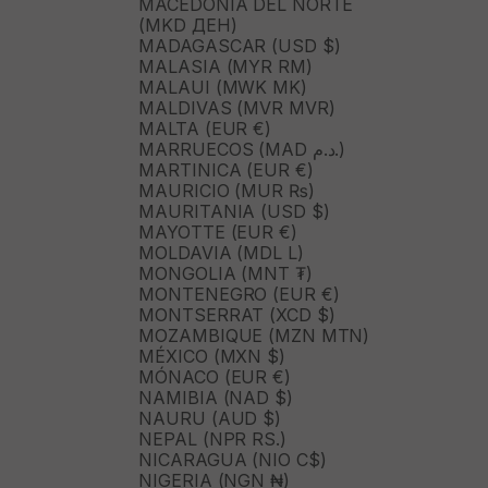
MACEDONIA DEL NORTE
(MKD ДЕН)
MADAGASCAR (USD $)
MALASIA (MYR RM)
MALAUI (MWK MK)
MALDIVAS (MVR MVR)
MALTA (EUR €)
MARRUECOS (MAD د.م.)
MARTINICA (EUR €)
MAURICIO (MUR ₨)
MAURITANIA (USD $)
MAYOTTE (EUR €)
MOLDAVIA (MDL L)
MONGOLIA (MNT ₮)
MONTENEGRO (EUR €)
MONTSERRAT (XCD $)
MOZAMBIQUE (MZN MTN)
MÉXICO (MXN $)
MÓNACO (EUR €)
NAMIBIA (NAD $)
NAURU (AUD $)
NEPAL (NPR RS.)
NICARAGUA (NIO C$)
NIGERIA (NGN ₦)