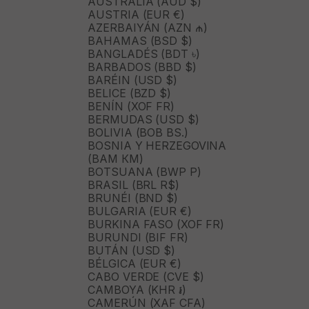
AUSTRALIA (AUD $)
AUSTRIA (EUR €)
AZERBAIYÁN (AZN ₼)
BAHAMAS (BSD $)
BANGLADÉS (BDT ৳)
BARBADOS (BBD $)
BARÉIN (USD $)
BELICE (BZD $)
BENÍN (XOF FR)
BERMUDAS (USD $)
BOLIVIA (BOB BS.)
BOSNIA Y HERZEGOVINA
(BAM КМ)
BOTSUANA (BWP P)
BRASIL (BRL R$)
BRUNÉI (BND $)
BULGARIA (EUR €)
BURKINA FASO (XOF FR)
BURUNDI (BIF FR)
BUTÁN (USD $)
BÉLGICA (EUR €)
CABO VERDE (CVE $)
CAMBOYA (KHR ៛)
CAMERÚN (XAF CFA)