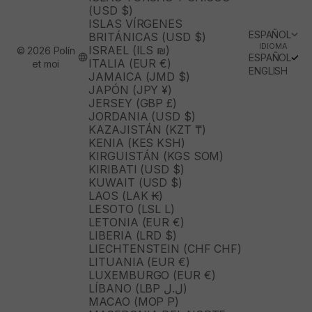
(USD $)
ISLAS VÍRGENES
ESPAÑOL
BRITÁNICAS (USD $)
IDIOMA
ISRAEL (ILS ₪)
© 2026 Polín
ESPAÑOL
ITALIA (EUR €)
et moi
ENGLISH
JAMAICA (JMD $)
JAPÓN (JPY ¥)
JERSEY (GBP £)
JORDANIA (USD $)
KAZAJISTÁN (KZT ₸)
KENIA (KES KSH)
KIRGUISTÁN (KGS SOM)
KIRIBATI (USD $)
KUWAIT (USD $)
LAOS (LAK ₭)
LESOTO (LSL L)
LETONIA (EUR €)
LIBERIA (LRD $)
LIECHTENSTEIN (CHF CHF)
LITUANIA (EUR €)
LUXEMBURGO (EUR €)
LÍBANO (LBP ل.ل)
MACAO (MOP P)