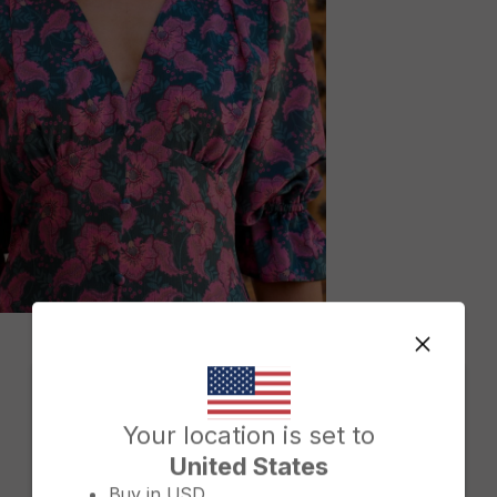
M
Change country/region
Your location is set to
United States
Buy in
USD