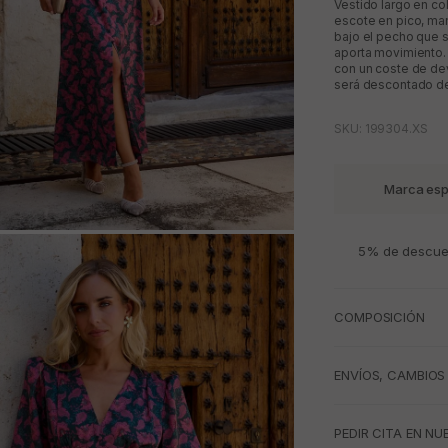
Vestido largo en co
escote en pico, ma
bajo el pecho que s
aporta movimiento. 
con un coste de dev
será descontado del
SKU: 199304.XS
Marca esp
M
5% de descuen
COMPOSICIÓN
ENVÍOS, CAMBIOS
PEDIR CITA EN NU