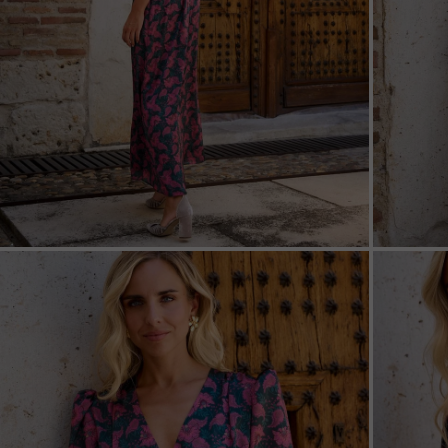
ZOOM
ZOO