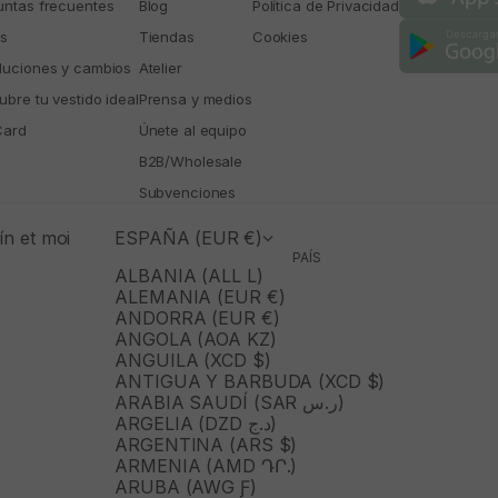
untas frecuentes
Blog
Política de Privacidad
os
Tiendas
Cookies
luciones y cambios
Atelier
bre tu vestido ideal
Prensa y medios
Card
Únete al equipo
B2B/Wholesale
Subvenciones
n et moi
ESPAÑA (EUR €)
PAÍS
ALBANIA (ALL L)
ALEMANIA (EUR €)
ANDORRA (EUR €)
ANGOLA (AOA KZ)
ANGUILA (XCD $)
ANTIGUA Y BARBUDA (XCD $)
ARABIA SAUDÍ (SAR ر.س)
ARGELIA (DZD د.ج)
ARGENTINA (ARS $)
ARMENIA (AMD ԴՐ.)
ARUBA (AWG Ƒ)