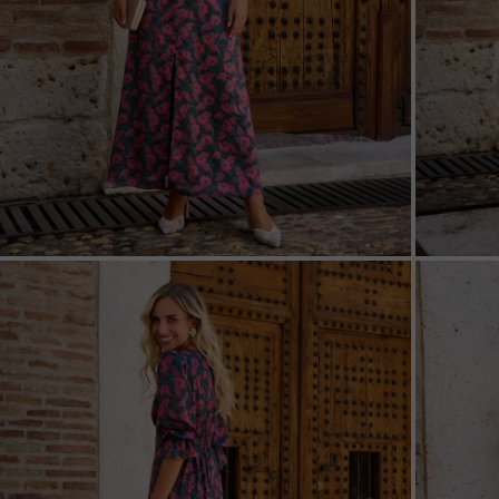
ZOOM
ZOO