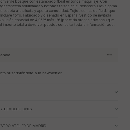
lor verde bosque con estampado floral en tonos maquillaje. Con
nga francesa abullonada y botones falsos en el delantero. Lleva goma
e adapta a la silueta y aporta comodidad. Tejido con caída fluida que
Incluye forro. Fabricado y diseñado en España. Vestido de invitada
olución especial de 4,95?€ más 1?€ (por cada prenda adicional) que
 importe total a devolver, puedes consultar toda la información aquí.
añola
Ir al artículo 
Ir al artícul
Ir al artícul
Ir al artícu
to suscribiéndote a la newslettler
 Y DEVOLUCIONES
ESTRO ATELIER DE MADRID