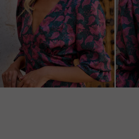
ZOOM
ZOO