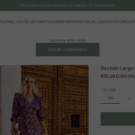
DESCUBRE LAS NOVEDADES DE AVANCE DE TEMPORADA
TE FINAL HASTA -60%
INVITADA
NEW IN
ROPA
NOVIA
CALZADO
ACCESORIOS
AT
La cesta está vacía
SEGUIR COMPRANDO
Vestido Largo
Precio de oferta
Preci
€55,99 EUR
€109
Talla:
XS
XS
S