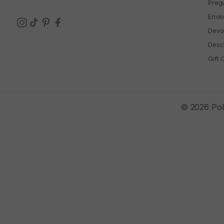
Preg
Enví
Devo
Descu
Gift 
© 2026 Polí