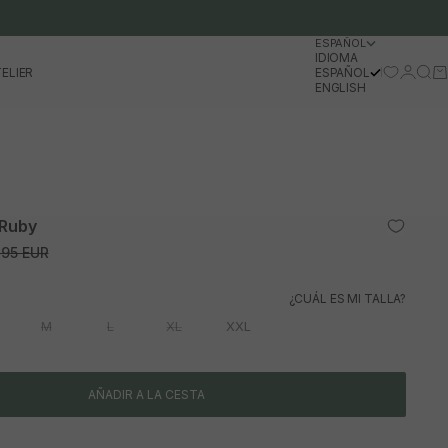
ESPAÑOL
IDIOMA
Iniciar 
Busc
Ca
ELIER
ESPAÑOL
ENGLISH
 Ruby
o normal
,95 EUR
¿CUÁL ES MI TALLA?
M
L
XL
XXL
AÑADIR A LA CESTA