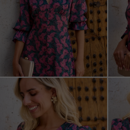
ZOOM
ZOO