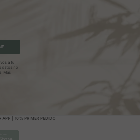
ME
vos a tu
s datos no
s.
Más
 APP | 10% PRIMER PEDIDO