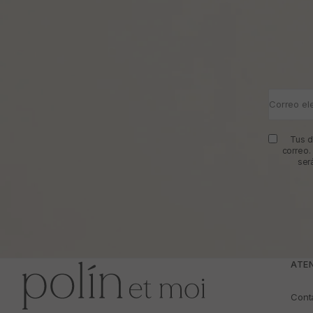
Correo el
Tus d
correo.
ser
ATEN
Cont