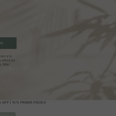
ME
vos a tu
s datos no
s.
Más
 APP | 10% PRIMER PEDIDO