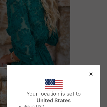
M
Change country/region
Your location is set to
United States
Buy in
USD