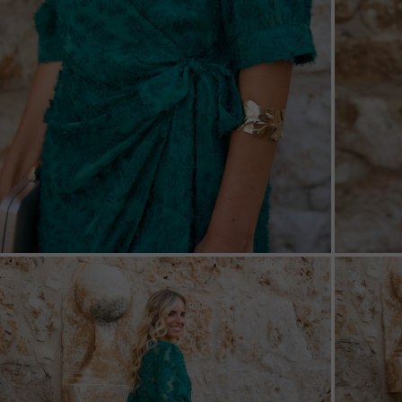
ZOOM
ZOO