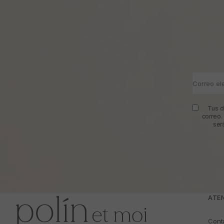
Correo el
Tus d
correo.
ser
ATEN
Cont