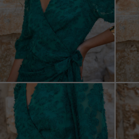
ZOOM
ZOO