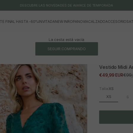
DESCUBRE LAS NOVEDADES DE AVANCE DE TEMPORADA
TE FINAL HASTA -60%
INVITADA
NEW IN
ROPA
NOVIA
CALZADO
ACCESORIOS
AT
La cesta está vacía
SEGUIR COMPRANDO
Vestido Midi 
Precio de oferta
Prec
€49,99 EUR
€99,
Talla:
XS
XS
S