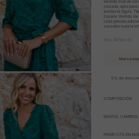
Vestido midi en col
cruzado, apto para 
estiliza la figura. 
España. Vestido de 
cada prenda adicion
consultar toda la in
SKU: 197941.XS
Marca esp
M
5% de descuen
COMPOSICIÓN
ENVÍOS, CAMBIOS
PEDIR CITA EN NU