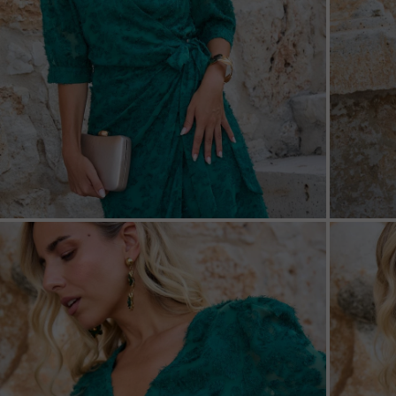
ZOOM
ZOO