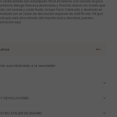
or verde botella con estampado floral en relieve. Con escote en pico
lactancia. Manga francesa abullonada y fruncido lateral con lazada que
Tejido con textura y caída fluida. Incluye forro. Fabricado y diseñado en
invitada con un coste de devolución especial de 4,95?€ más 1?€ (por
al) que será descontado del importe total a devolver, puedes
formación aquí.
añola
Ir al artículo 
Ir al artícul
Ir al artícul
Ir al artícu
to suscribiéndote a la newslettler
 Y DEVOLUCIONES
ESTRO ATELIER DE MADRID