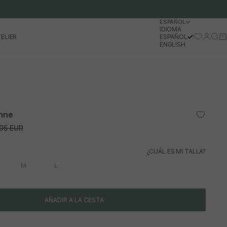
ESPAÑOL
IDIOMA
Iniciar 
Busc
Ca
ELIER
ESPAÑOL
ENGLISH
Anne
io normal
95 EUR
¿CUÁL ES MI TALLA?
M
L
AÑADIR A LA CESTA