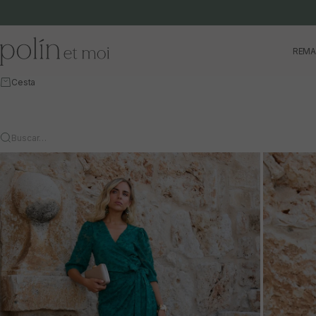
Ir al contenido
Polín et moi
REMA
Cesta
Buscar…