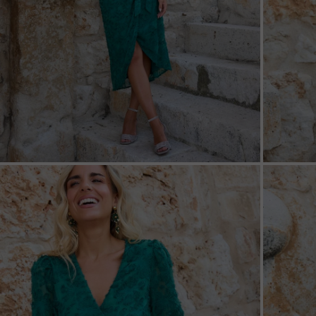
ZOOM
ZOO