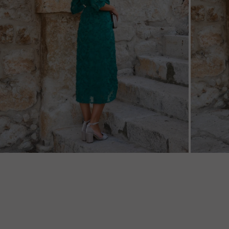
ZOOM
ZOO