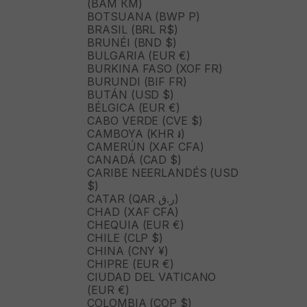
(BAM КМ)
BOTSUANA (BWP P)
BRASIL (BRL R$)
BRUNÉI (BND $)
BULGARIA (EUR €)
BURKINA FASO (XOF FR)
BURUNDI (BIF FR)
BUTÁN (USD $)
BÉLGICA (EUR €)
CABO VERDE (CVE $)
CAMBOYA (KHR ៛)
CAMERÚN (XAF CFA)
CANADÁ (CAD $)
CARIBE NEERLANDÉS (USD
$)
CATAR (QAR ر.ق)
CHAD (XAF CFA)
CHEQUIA (EUR €)
CHILE (CLP $)
CHINA (CNY ¥)
CHIPRE (EUR €)
CIUDAD DEL VATICANO
(EUR €)
COLOMBIA (COP $)