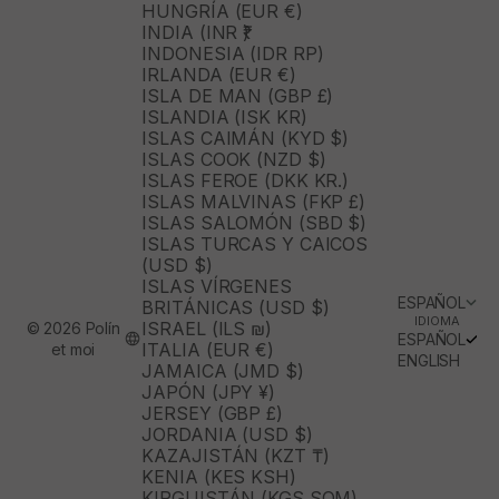
HUNGRÍA (EUR €)
INDIA (INR ₹)
INDONESIA (IDR RP)
IRLANDA (EUR €)
ISLA DE MAN (GBP £)
ISLANDIA (ISK KR)
ISLAS CAIMÁN (KYD $)
ISLAS COOK (NZD $)
ISLAS FEROE (DKK KR.)
ISLAS MALVINAS (FKP £)
ISLAS SALOMÓN (SBD $)
ISLAS TURCAS Y CAICOS
(USD $)
ISLAS VÍRGENES
ESPAÑOL
BRITÁNICAS (USD $)
IDIOMA
ISRAEL (ILS ₪)
© 2026 Polín
ESPAÑOL
ITALIA (EUR €)
et moi
ENGLISH
JAMAICA (JMD $)
JAPÓN (JPY ¥)
JERSEY (GBP £)
JORDANIA (USD $)
KAZAJISTÁN (KZT ₸)
KENIA (KES KSH)
KIRGUISTÁN (KGS SOM)