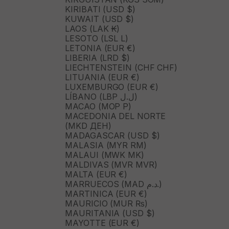
KIRIBATI (USD $)
KUWAIT (USD $)
LAOS (LAK ₭)
LESOTO (LSL L)
LETONIA (EUR €)
LIBERIA (LRD $)
LIECHTENSTEIN (CHF CHF)
LITUANIA (EUR €)
LUXEMBURGO (EUR €)
LÍBANO (LBP ل.ل)
MACAO (MOP P)
MACEDONIA DEL NORTE
(MKD ДЕН)
MADAGASCAR (USD $)
MALASIA (MYR RM)
MALAUI (MWK MK)
MALDIVAS (MVR MVR)
MALTA (EUR €)
MARRUECOS (MAD د.م.)
MARTINICA (EUR €)
MAURICIO (MUR ₨)
MAURITANIA (USD $)
MAYOTTE (EUR €)