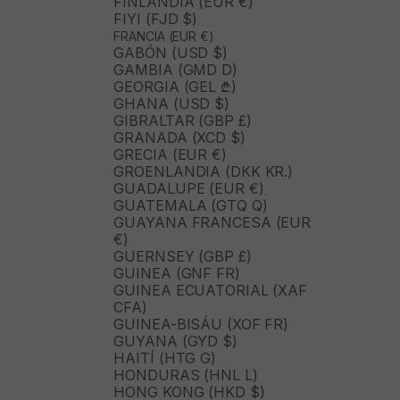
FINLANDIA (EUR €)
FIYI (FJD $)
FRANCIA (EUR €)
GABÓN (USD $)
GAMBIA (GMD D)
GEORGIA (GEL ₾)
GHANA (USD $)
GIBRALTAR (GBP £)
GRANADA (XCD $)
GRECIA (EUR €)
GROENLANDIA (DKK KR.)
GUADALUPE (EUR €)
GUATEMALA (GTQ Q)
GUAYANA FRANCESA (EUR
€)
GUERNSEY (GBP £)
GUINEA (GNF FR)
GUINEA ECUATORIAL (XAF
CFA)
GUINEA-BISÁU (XOF FR)
GUYANA (GYD $)
HAITÍ (HTG G)
HONDURAS (HNL L)
HONG KONG (HKD $)