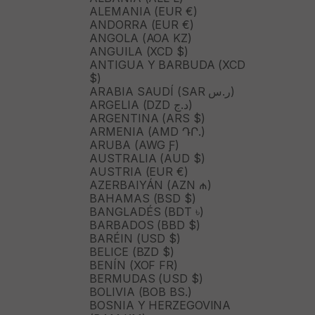
ALEMANIA (EUR €)
ANDORRA (EUR €)
ANGOLA (AOA KZ)
ANGUILA (XCD $)
ANTIGUA Y BARBUDA (XCD
$)
ARABIA SAUDÍ (SAR ر.س)
ARGELIA (DZD د.ج)
ARGENTINA (ARS $)
ARMENIA (AMD ԴՐ.)
ARUBA (AWG Ƒ)
AUSTRALIA (AUD $)
AUSTRIA (EUR €)
AZERBAIYÁN (AZN ₼)
BAHAMAS (BSD $)
BANGLADÉS (BDT ৳)
BARBADOS (BBD $)
BARÉIN (USD $)
BELICE (BZD $)
BENÍN (XOF FR)
BERMUDAS (USD $)
BOLIVIA (BOB BS.)
BOSNIA Y HERZEGOVINA