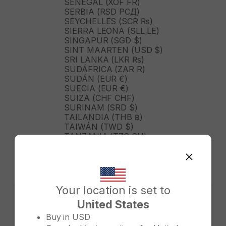
SENEGAL (XOF FR)
SERBIA (RSD РСД)
SEYCHELLES (SCR ₨)
SIERRA LEONA (SLL LE)
SINGAPUR (SGD $)
SINT MAARTEN (USD $)
SRI LANKA (LKR ₨)
SUDÁFRICA (ZAR R)
SUDÁN (EUR €)
SUECIA (EUR €)
SUIZA (CHF CHF)
SURINAM (SRD $)
TAILANDIA (THB ฿)
TAIWÁN (TWD $)
TANZANIA (TZS SH)
TIMOR ORIENTAL (USD $)
TOGO (XOF FR)
TONGA (TOP T$)
TRINIDAD Y TOBAGO (TTD
$)
Your location is set to
TURKMENISTÁN (USD $)
United States
TURQUÍA (TRY ₺)
Change country/region
TUVALU (AUD $)
Buy in
USD
TÚNEZ (USD $)