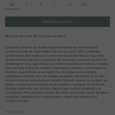
XS
S
M
L
XL
XXL
AÑADIR A LA CESTA
María Sevilla mide 180 cm y lleva la talla S
El Vestido Lada es un diseño largo de tirantes en verde oscuro
confeccionado en tejido Milano de composición 100% poliéster,
combinando dos tejidos para crear una silueta de efecto capa que
aporta mucho carácter y presencia sin esfuerzo. La parte superior se
despliega en una capa fluida con textura bordada en motivos florales,
que cae libre sobre los hombros aportando volumen y romanticismo,
mientras que la falda, en un tejido liso de caída suave y limpia,
equilibra el conjunto con una silueta elegante y femenina. El escote
corazón bajo la capa añade un detalle delicado que no se ve pero se
intuye, y la goma en la cintura trasera ayuda a mantener la forma sin
resultar incómoda, con un forro interior que cuida el acabado y la
comodidad. Pensado para bodas de otoño e invierno, cenas de gala o
cualquier celebración en la que quieras llegar con criterio y sin
complicaciones.
SKU: 211111.XS