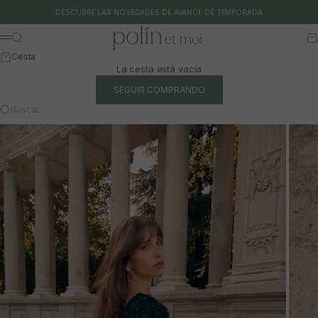
Ir al contenido
DESCUBRE LAS NOVEDADES DE AVANCE DE TEMPORADA
Polín et moi
Buscar
Ca
Menú
Cesta
La cesta está vacía
SEGUIR COMPRANDO
Buscar…