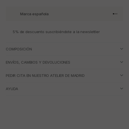
Marca española
Ir al artí
Ir al art
Ir al art
Ir al ar
5% de descuento suscribiéndote a la newslettler
COMPOSICIÓN
ENVÍOS, CAMBIOS Y DEVOLUCIONES
PEDIR CITA EN NUESTRO ATELIER DE MADRID
AYUDA