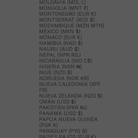
MOLDAVIA (MDL L)
MONGOLIA (MNT ₮)
MONTENEGRO (EUR €)
MONTSERRAT (XCD $)
MOZAMBIQUE (MZN MTN)
MÉXICO (MXN $)
MÓNACO (EUR €)
NAMIBIA (NAD $)
NAURU (AUD $)
NEPAL (NPR RS.)
NICARAGUA (NIO C$)
NIGERIA (NGN ₦)
NIUE (NZD $)
NORUEGA (NOK KR)
NUEVA CALEDONIA (XPF
FR)
NUEVA ZELANDA (NZD $)
OMÁN (USD $)
PAKISTÁN (PKR ₨)
PANAMÁ (USD $)
PAPÚA NUEVA GUINEA
(PGK K)
PARAGUAY (PYG ₲)
PAÍSES BAJOS (EUR €)