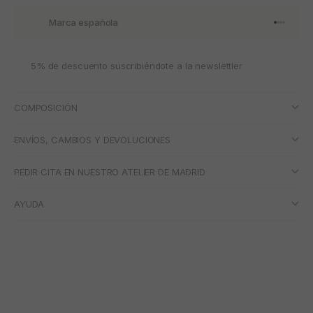
Marca española
Ir al artí
Ir al art
Ir al art
Ir al ar
5% de descuento suscribiéndote a la newslettler
COMPOSICIÓN
ENVÍOS, CAMBIOS Y DEVOLUCIONES
PEDIR CITA EN NUESTRO ATELIER DE MADRID
AYUDA