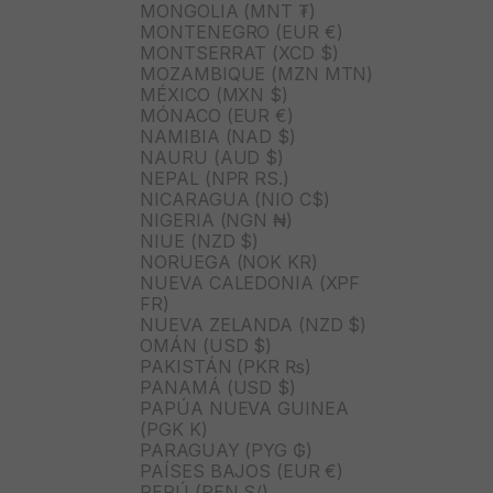
MONGOLIA (MNT ₮)
MONTENEGRO (EUR €)
MONTSERRAT (XCD $)
MOZAMBIQUE (MZN MTN)
MÉXICO (MXN $)
MÓNACO (EUR €)
NAMIBIA (NAD $)
NAURU (AUD $)
NEPAL (NPR RS.)
NICARAGUA (NIO C$)
NIGERIA (NGN ₦)
NIUE (NZD $)
NORUEGA (NOK KR)
NUEVA CALEDONIA (XPF
FR)
NUEVA ZELANDA (NZD $)
OMÁN (USD $)
PAKISTÁN (PKR ₨)
PANAMÁ (USD $)
PAPÚA NUEVA GUINEA
(PGK K)
PARAGUAY (PYG ₲)
PAÍSES BAJOS (EUR €)
PERÚ (PEN S/)