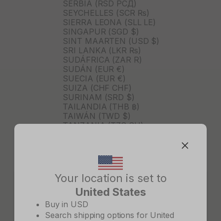
SERBIA (RSD РСД)
SEYCHELLES (SCR ₨)
SIERRA LEONA (SLL LE)
SINGAPUR (SGD $)
SINT MAARTEN (USD $)
SRI LANKA (LKR ₨)
SUDÁFRICA (ZAR R)
SUDÁN (EUR €)
SUECIA (EUR €)
SUIZA (CHF CHF)
SURINAM (SRD $)
TAILANDIA (THB ฿)
TAIWÁN (TWD $)
TANZANIA (TZS SH)
TIMOR ORIENTAL (USD $)
TOGO (XOF FR)
TONGA (TOP T$)
TRINIDAD Y TOBAGO (TTD
$)
Your location is set to
TURKMENISTÁN (USD $)
United States
TURQUÍA (TRY ₺)
Change country/region
TUVALU (AUD $)
Buy in
USD
TÚNEZ (USD $)
Search shipping options for
United
UGANDA (UGX USH)