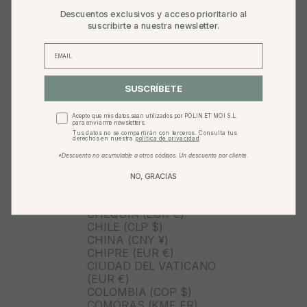
BOTSUANA (BWP P)
Descuentos exclusivos y acceso prioritario al
BRASIL (BRL R$)
suscribirte a nuestra newsletter.
BRUNÉI (BND $)
BULGARIA (EUR €)
BURKINA FASO (XOF FR)
BURUNDI (BIF FR)
BUTÁN (USD $)
SUSCRÍBETE
BÉLGICA (EUR €)
CABO VERDE (CVE $)
Acepto que mis datos sean utilizados por POLIN ET MOI S.L.
CAMBOYA (KHR ៛)
para enviarme newsletters.
CAMERÚN (XAF CFA)
Tus datos no se compartirán con terceros. Consulta tus
derechos en nuestra
política de privacidad
CANADÁ (CAD $)
*Descuento no acumulable a otros códigos. Un descuento por cliente.
CARIBE NEERLANDÉS (USD
$)
NO, GRACIAS
CATAR (QAR ر.ق)
CHAD (XAF CFA)
CHEQUIA (EUR €)
CHILE (CLP $)
CHINA (CNY ¥)
CHIPRE (EUR €)
CIUDAD DEL VATICANO
(EUR €)
COLOMBIA (COP $)
COMORAS (KMF FR)