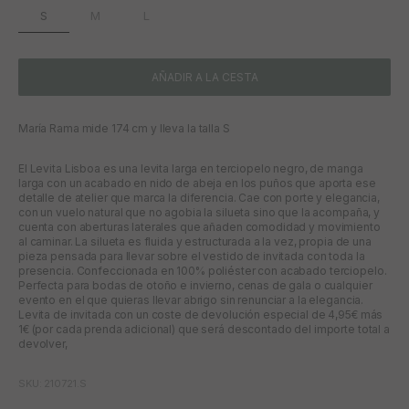
S
M
L
AÑADIR A LA CESTA
María Rama mide 174 cm y lleva la talla S
El Levita Lisboa es una levita larga en terciopelo negro, de manga
larga con un acabado en nido de abeja en los puños que aporta ese
detalle de atelier que marca la diferencia. Cae con porte y elegancia,
con un vuelo natural que no agobia la silueta sino que la acompaña, y
cuenta con aberturas laterales que añaden comodidad y movimiento
al caminar. La silueta es fluida y estructurada a la vez, propia de una
pieza pensada para llevar sobre el vestido de invitada con toda la
presencia. Confeccionada en 100% poliéster con acabado terciopelo.
Perfecta para bodas de otoño e invierno, cenas de gala o cualquier
evento en el que quieras llevar abrigo sin renunciar a la elegancia.
Levita de invitada con un coste de devolución especial de 4,95€ más
1€ (por cada prenda adicional) que será descontado del importe total a
devolver,
SKU: 210721.S