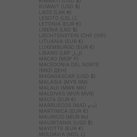
KIRIBATI (USD $)
KUWAIT (USD $)
LAOS (LAK ₭)
LESOTO (LSL L)
LETONIA (EUR €)
LIBERIA (LRD $)
LIECHTENSTEIN (CHF CHF)
LITUANIA (EUR €)
LUXEMBURGO (EUR €)
LÍBANO (LBP ل.ل)
MACAO (MOP P)
MACEDONIA DEL NORTE
(MKD ДЕН)
MADAGASCAR (USD $)
MALASIA (MYR RM)
MALAUI (MWK MK)
MALDIVAS (MVR MVR)
MALTA (EUR €)
MARRUECOS (MAD د.م.)
MARTINICA (EUR €)
MAURICIO (MUR ₨)
MAURITANIA (USD $)
MAYOTTE (EUR €)
MOLDAVIA (MDL L)