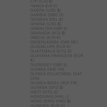
FIYI (FJD $)
FRANCIA (EUR €)
GABÓN (USD $)
GAMBIA (GMD D)
GEORGIA (GEL ₾)
GHANA (USD $)
GIBRALTAR (GBP £)
GRANADA (XCD $)
GRECIA (EUR €)
GROENLANDIA (DKK KR.)
GUADALUPE (EUR €)
GUATEMALA (GTQ Q)
GUAYANA FRANCESA (EUR
€)
GUERNSEY (GBP £)
GUINEA (GNF FR)
GUINEA ECUATORIAL (XAF
CFA)
GUINEA-BISÁU (XOF FR)
GUYANA (GYD $)
HAITÍ (HTG G)
HONDURAS (HNL L)
HONG KONG (HKD $)
HUNGRÍA (EUR €)