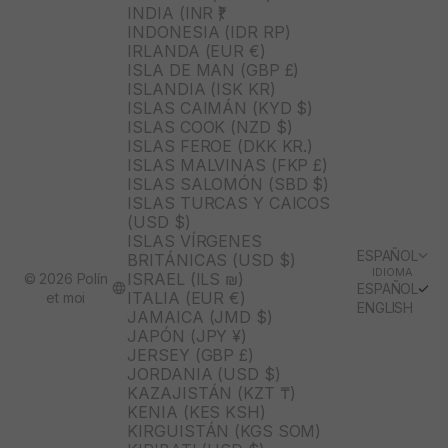
INDIA (INR ₹)
INDONESIA (IDR RP)
IRLANDA (EUR €)
ISLA DE MAN (GBP £)
ISLANDIA (ISK KR)
ISLAS CAIMÁN (KYD $)
ISLAS COOK (NZD $)
ISLAS FEROE (DKK KR.)
ISLAS MALVINAS (FKP £)
ISLAS SALOMÓN (SBD $)
ISLAS TURCAS Y CAICOS
(USD $)
ISLAS VÍRGENES
ESPAÑOL
BRITÁNICAS (USD $)
IDIOMA
ISRAEL (ILS ₪)
© 2026 Polín
ESPAÑOL
ITALIA (EUR €)
et moi
ENGLISH
JAMAICA (JMD $)
JAPÓN (JPY ¥)
JERSEY (GBP £)
JORDANIA (USD $)
KAZAJISTÁN (KZT ₸)
KENIA (KES KSH)
KIRGUISTÁN (KGS SOM)