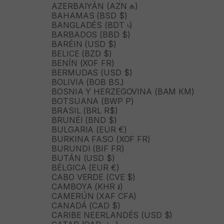
AZERBAIYÁN (AZN ₼)
BAHAMAS (BSD $)
BANGLADÉS (BDT ৳)
BARBADOS (BBD $)
BARÉIN (USD $)
BELICE (BZD $)
BENÍN (XOF FR)
BERMUDAS (USD $)
BOLIVIA (BOB BS.)
BOSNIA Y HERZEGOVINA (BAM КМ)
BOTSUANA (BWP P)
BRASIL (BRL R$)
BRUNÉI (BND $)
BULGARIA (EUR €)
BURKINA FASO (XOF FR)
BURUNDI (BIF FR)
BUTÁN (USD $)
BÉLGICA (EUR €)
CABO VERDE (CVE $)
CAMBOYA (KHR ៛)
CAMERÚN (XAF CFA)
CANADÁ (CAD $)
CARIBE NEERLANDÉS (USD $)