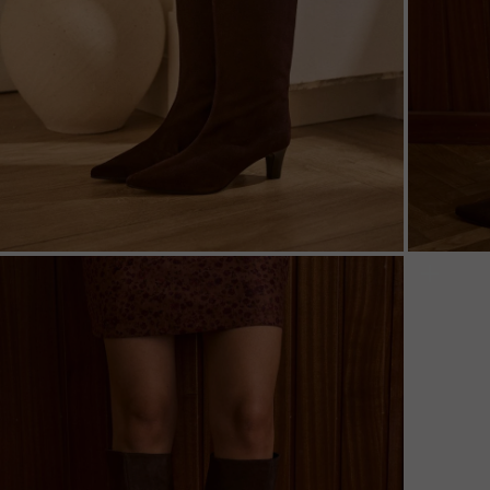
ZOOM
ZOO