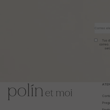
Correo el
Tus d
correo.
ser
ATEN
Cont
Preg
Enví