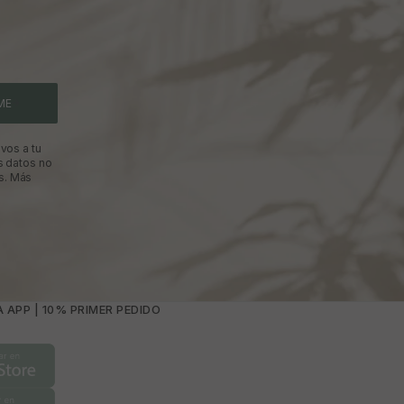
ME
vos a tu
s datos no
s.
Más
 APP | 10% PRIMER PEDIDO