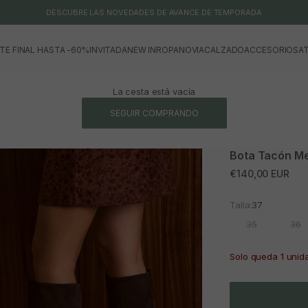
DESCUBRE LAS NOVEDADES DE AVANCE DE TEMPORADA
TE FINAL HASTA -60%
INVITADA
NEW IN
ROPA
NOVIA
CALZADO
ACCESORIOS
AT
La cesta está vacía
SEGUIR COMPRANDO
Bota Tacón Me
Precio de oferta
€140,00 EUR
Talla:
37
35
36
Solo queda 1 unid