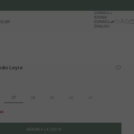
ESPAÑOL
IDIOMA
Iniciar 
Busc
Ca
ELIER
ESPAÑOL
ENGLISH
dio Leyre
37
38
39
40
41
ad
AÑADIR A LA CESTA