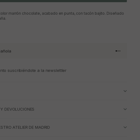
color marrón chocolate, acabado en punta, con tacón bajito. Diseñado
aña.
añola
Ir al artículo 
Ir al artícul
Ir al artícul
Ir al artícu
to suscribiéndote a la newslettler
 Y DEVOLUCIONES
ESTRO ATELIER DE MADRID