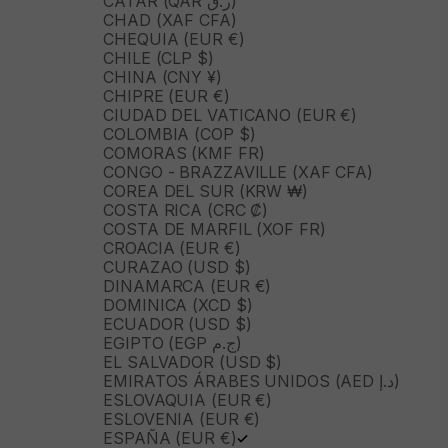
CATAR (QAR ر.ق)
CHAD (XAF CFA)
CHEQUIA (EUR €)
CHILE (CLP $)
CHINA (CNY ¥)
CHIPRE (EUR €)
CIUDAD DEL VATICANO (EUR €)
COLOMBIA (COP $)
COMORAS (KMF FR)
CONGO - BRAZZAVILLE (XAF CFA)
COREA DEL SUR (KRW ₩)
COSTA RICA (CRC ₡)
COSTA DE MARFIL (XOF FR)
CROACIA (EUR €)
CURAZAO (USD $)
DINAMARCA (EUR €)
DOMINICA (XCD $)
ECUADOR (USD $)
EGIPTO (EGP ج.م)
EL SALVADOR (USD $)
EMIRATOS ÁRABES UNIDOS (AED د.إ)
ESLOVAQUIA (EUR €)
ESLOVENIA (EUR €)
ESPAÑA (EUR €)