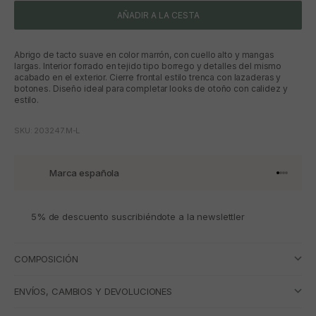
AÑADIR A LA CESTA
Abrigo de tacto suave en color marrón, con cuello alto y mangas
largas. Interior forrado en tejido tipo borrego y detalles del mismo
acabado en el exterior. Cierre frontal estilo trenca con lazaderas y
botones. Diseño ideal para completar looks de otoño con calidez y
estilo.
SKU: 203247.M-L
Marca española
Ir al artí
Ir al art
Ir al art
Ir al ar
5% de descuento suscribiéndote a la newslettler
COMPOSICIÓN
ENVÍOS, CAMBIOS Y DEVOLUCIONES