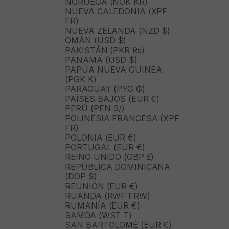
NORUEGA (NOK KR)
NUEVA CALEDONIA (XPF
FR)
NUEVA ZELANDA (NZD $)
OMÁN (USD $)
PAKISTÁN (PKR ₨)
PANAMÁ (USD $)
PAPÚA NUEVA GUINEA
(PGK K)
PARAGUAY (PYG ₲)
PAÍSES BAJOS (EUR €)
PERÚ (PEN S/)
POLINESIA FRANCESA (XPF
FR)
POLONIA (EUR €)
PORTUGAL (EUR €)
REINO UNIDO (GBP £)
REPÚBLICA DOMINICANA
(DOP $)
REUNIÓN (EUR €)
RUANDA (RWF FRW)
RUMANÍA (EUR €)
SAMOA (WST T)
SAN BARTOLOMÉ (EUR €)