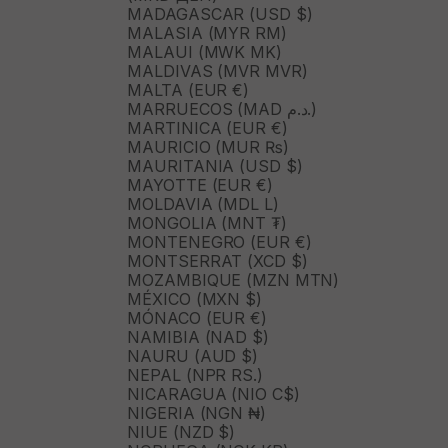
MADAGASCAR (USD $)
MALASIA (MYR RM)
MALAUI (MWK MK)
MALDIVAS (MVR MVR)
MALTA (EUR €)
MARRUECOS (MAD د.م.)
MARTINICA (EUR €)
MAURICIO (MUR ₨)
MAURITANIA (USD $)
MAYOTTE (EUR €)
MOLDAVIA (MDL L)
MONGOLIA (MNT ₮)
MONTENEGRO (EUR €)
MONTSERRAT (XCD $)
MOZAMBIQUE (MZN MTN)
MÉXICO (MXN $)
MÓNACO (EUR €)
NAMIBIA (NAD $)
NAURU (AUD $)
NEPAL (NPR RS.)
NICARAGUA (NIO C$)
NIGERIA (NGN ₦)
NIUE (NZD $)