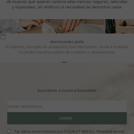
de mujeres que quieren sentirse ellas mismas: seguras, naturales
y especiales, sin artificios ni necesidad de demostrar nada.
devoluciones gratis
En España, excepto en productos con descuento, novia e Invitada.
Consulta nuestra
política de cambios y devoluciones.
Ir al artículo 1
Ir al artículo 2
Ir al artículo 3
Suscríbete a nuestra Newsletter
Correo electrónico
UNIRME
Tus datos serán tratados por POLIN ET MOI S.L. Finalidad: enviar