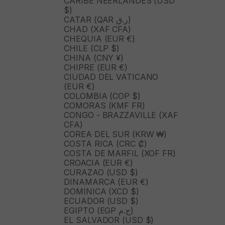
CARIBE NEERLANDÉS (USD
$)
CATAR (QAR ر.ق)
CHAD (XAF CFA)
CHEQUIA (EUR €)
CHILE (CLP $)
CHINA (CNY ¥)
CHIPRE (EUR €)
CIUDAD DEL VATICANO
(EUR €)
COLOMBIA (COP $)
COMORAS (KMF FR)
CONGO - BRAZZAVILLE (XAF
CFA)
COREA DEL SUR (KRW ₩)
COSTA RICA (CRC ₡)
COSTA DE MARFIL (XOF FR)
CROACIA (EUR €)
CURAZAO (USD $)
DINAMARCA (EUR €)
DOMINICA (XCD $)
ECUADOR (USD $)
EGIPTO (EGP ج.م)
EL SALVADOR (USD $)