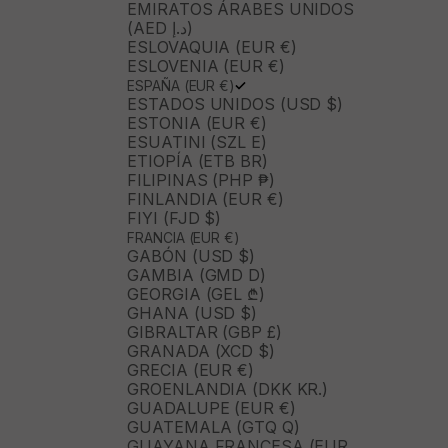
EMIRATOS ÁRABES UNIDOS
(AED د.إ)
ESLOVAQUIA (EUR €)
ESLOVENIA (EUR €)
ESPAÑA (EUR €)
ESTADOS UNIDOS (USD $)
ESTONIA (EUR €)
ESUATINI (SZL E)
ETIOPÍA (ETB BR)
FILIPINAS (PHP ₱)
FINLANDIA (EUR €)
FIYI (FJD $)
FRANCIA (EUR €)
GABÓN (USD $)
GAMBIA (GMD D)
GEORGIA (GEL ₾)
GHANA (USD $)
GIBRALTAR (GBP £)
GRANADA (XCD $)
GRECIA (EUR €)
GROENLANDIA (DKK KR.)
GUADALUPE (EUR €)
GUATEMALA (GTQ Q)
GUAYANA FRANCESA (EUR