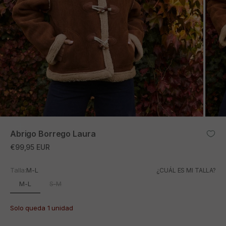
ZOOM
Abrigo Borrego Laura
Precio de oferta
€99,95 EUR
Talla:
M-L
¿CUÁL ES MI TALLA?
M-L
S-M
Solo queda 1 unidad