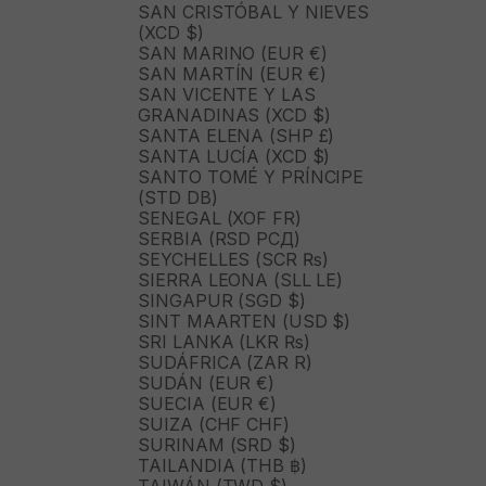
SAN CRISTÓBAL Y NIEVES
(XCD $)
SAN MARINO (EUR €)
SAN MARTÍN (EUR €)
SAN VICENTE Y LAS
GRANADINAS (XCD $)
SANTA ELENA (SHP £)
SANTA LUCÍA (XCD $)
SANTO TOMÉ Y PRÍNCIPE
(STD DB)
SENEGAL (XOF FR)
SERBIA (RSD РСД)
SEYCHELLES (SCR ₨)
SIERRA LEONA (SLL LE)
SINGAPUR (SGD $)
SINT MAARTEN (USD $)
SRI LANKA (LKR ₨)
SUDÁFRICA (ZAR R)
SUDÁN (EUR €)
SUECIA (EUR €)
SUIZA (CHF CHF)
SURINAM (SRD $)
TAILANDIA (THB ฿)