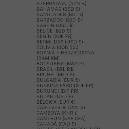
AZERBAIYÁN (AZN ₼)
BAHAMAS (BSD $)
BANGLADÉS (BDT ৳)
BARBADOS (BBD $)
BARÉIN (USD $)
BELICE (BZD $)
BENÍN (XOF FR)
BERMUDAS (USD $)
BOLIVIA (BOB BS.)
BOSNIA Y HERZEGOVINA
(BAM КМ)
BOTSUANA (BWP P)
BRASIL (BRL R$)
BRUNÉI (BND $)
BULGARIA (EUR €)
BURKINA FASO (XOF FR)
BURUNDI (BIF FR)
BUTÁN (USD $)
BÉLGICA (EUR €)
CABO VERDE (CVE $)
CAMBOYA (KHR ៛)
CAMERÚN (XAF CFA)
CANADÁ (CAD $)