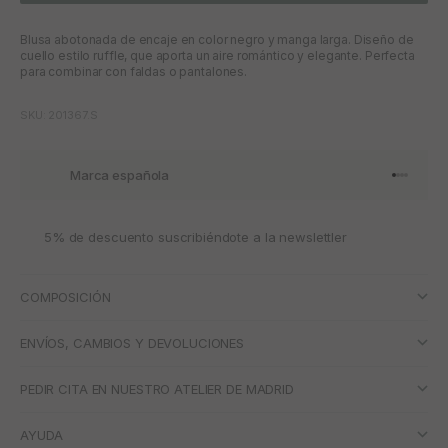
Blusa abotonada de encaje en color negro y manga larga. Diseño de
cuello estilo ruffle, que aporta un aire romántico y elegante. Perfecta
para combinar con faldas o pantalones.
SKU: 201367.S
Marca española
Ir al artí
Ir al art
Ir al art
Ir al ar
5% de descuento suscribiéndote a la newslettler
COMPOSICIÓN
ENVÍOS, CAMBIOS Y DEVOLUCIONES
PEDIR CITA EN NUESTRO ATELIER DE MADRID
AYUDA