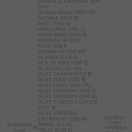
GUINEA ECUATORIAL (XAF
CFA)
GUINEA-BISÁU (XOF FR)
GUYANA (GYD $)
HAITÍ (HTG G)
HONDURAS (HNL L)
HONG KONG (HKD $)
HUNGRÍA (EUR €)
INDIA (INR ₹)
INDONESIA (IDR RP)
IRLANDA (EUR €)
ISLA DE MAN (GBP £)
ISLANDIA (ISK KR)
ISLAS CAIMÁN (KYD $)
ISLAS COOK (NZD $)
ISLAS FEROE (DKK KR.)
ISLAS MALVINAS (FKP £)
ISLAS SALOMÓN (SBD $)
ISLAS TURCAS Y CAICOS
(USD $)
ISLAS VÍRGENES
ESPAÑOL
BRITÁNICAS (USD $)
IDIOMA
ISRAEL (ILS ₪)
© 2026 Polín
ESPAÑOL
ITALIA (EUR €)
et moi