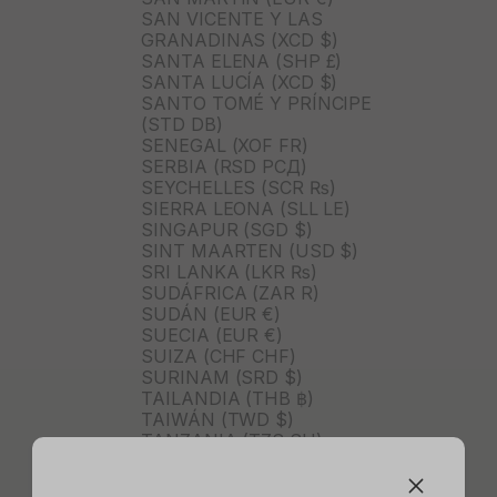
SAN VICENTE Y LAS
GRANADINAS (XCD $)
SANTA ELENA (SHP £)
SANTA LUCÍA (XCD $)
SANTO TOMÉ Y PRÍNCIPE
(STD DB)
SENEGAL (XOF FR)
SERBIA (RSD РСД)
SEYCHELLES (SCR ₨)
SIERRA LEONA (SLL LE)
SINGAPUR (SGD $)
SINT MAARTEN (USD $)
SRI LANKA (LKR ₨)
SUDÁFRICA (ZAR R)
SUDÁN (EUR €)
SUECIA (EUR €)
SUIZA (CHF CHF)
SURINAM (SRD $)
TAILANDIA (THB ฿)
TAIWÁN (TWD $)
TANZANIA (TZS SH)
TIMOR ORIENTAL (USD $)
TOGO (XOF FR)