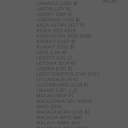
ENGLISH
JAMAICA (JMD $)
JAPÓN (JPY ¥)
JERSEY (GBP £)
JORDANIA (USD $)
KAZAJISTÁN (KZT ₸)
KENIA (KES KSH)
KIRGUISTÁN (KGS SOM)
KIRIBATI (USD $)
KUWAIT (USD $)
LAOS (LAK ₭)
LESOTO (LSL L)
LETONIA (EUR €)
LIBERIA (LRD $)
LIECHTENSTEIN (CHF CHF)
LITUANIA (EUR €)
LUXEMBURGO (EUR €)
LÍBANO (LBP ل.ل)
MACAO (MOP P)
MACEDONIA DEL NORTE
(MKD ДЕН)
MADAGASCAR (USD $)
MALASIA (MYR RM)
MALAUI (MWK MK)