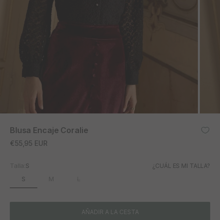
ZOOM
Blusa Encaje Coralie
Precio de oferta
€55,95 EUR
Talla:
S
¿CUÁL ES MI TALLA?
S
M
L
AÑADIR A LA CESTA