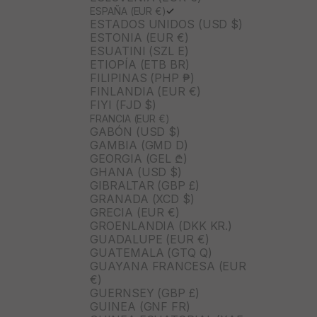
ESPAÑA (EUR €)
ESTADOS UNIDOS (USD $)
ESTONIA (EUR €)
ESUATINI (SZL E)
ETIOPÍA (ETB BR)
FILIPINAS (PHP ₱)
FINLANDIA (EUR €)
FIYI (FJD $)
FRANCIA (EUR €)
GABÓN (USD $)
GAMBIA (GMD D)
GEORGIA (GEL ₾)
GHANA (USD $)
GIBRALTAR (GBP £)
GRANADA (XCD $)
GRECIA (EUR €)
GROENLANDIA (DKK KR.)
GUADALUPE (EUR €)
GUATEMALA (GTQ Q)
GUAYANA FRANCESA (EUR
€)
GUERNSEY (GBP £)
GUINEA (GNF FR)