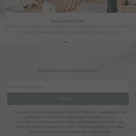
devoluciones gratis
En España, excepto en productos con descuento, novia e Invitada.
Consulta nuestra
política de cambios y devoluciones.
Ir al artículo 1
Ir al artículo 2
Ir al artículo 3
Suscríbete a nuestra Newsletter
Correo electrónico
UNIRME
Tus datos serán tratados por POLIN ET MOI S.L. Finalidad: enviar
boletines informativos a tu correo. Legitimación: tu
consentimiento, que podrás retirar en cualquier momento. Tus
datos no serán cedidos a terceros. Tienes derecho a acceder,
rectificar y suprimir tus datos.
Más información