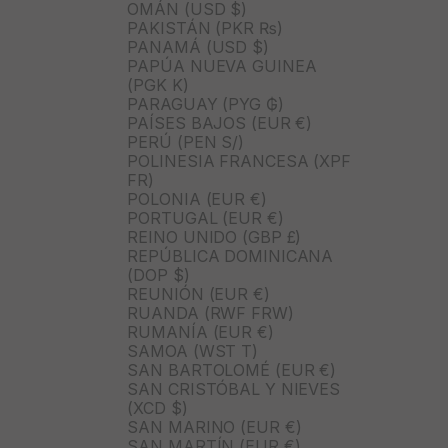
OMÁN (USD $)
PAKISTÁN (PKR ₨)
PANAMÁ (USD $)
PAPÚA NUEVA GUINEA
(PGK K)
PARAGUAY (PYG ₲)
PAÍSES BAJOS (EUR €)
PERÚ (PEN S/)
POLINESIA FRANCESA (XPF
FR)
POLONIA (EUR €)
PORTUGAL (EUR €)
REINO UNIDO (GBP £)
REPÚBLICA DOMINICANA
(DOP $)
REUNIÓN (EUR €)
RUANDA (RWF FRW)
RUMANÍA (EUR €)
SAMOA (WST T)
SAN BARTOLOMÉ (EUR €)
SAN CRISTÓBAL Y NIEVES
(XCD $)
SAN MARINO (EUR €)
SAN MARTÍN (EUR €)