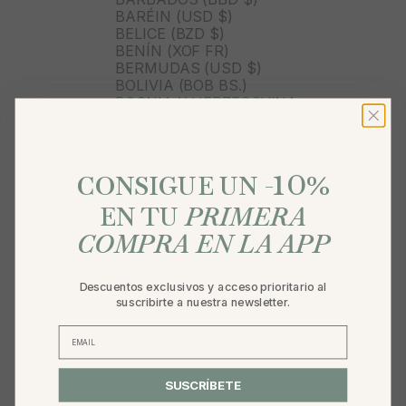
BARÉIN (USD $)
BELICE (BZD $)
BENÍN (XOF FR)
BERMUDAS (USD $)
BOLIVIA (BOB BS.)
BOSNIA Y HERZEGOVINA
(BAM КМ)
BOTSUANA (BWP P)
BRASIL (BRL R$)
10
BRUNÉI (BND $)
%
CONSIGUE UN -
BULGARIA (EUR €)
BURKINA FASO (XOF FR)
EN TU
PRIMERA
BURUNDI (BIF FR)
COMPRA EN LA APP
BUTÁN (USD $)
BÉLGICA (EUR €)
CABO VERDE (CVE $)
Descuentos exclusivos y acceso prioritario al
CAMBOYA (KHR ៛)
suscribirte a nuestra newsletter.
CAMERÚN (XAF CFA)
CANADÁ (CAD $)
CARIBE NEERLANDÉS (USD
$)
CATAR (QAR ر.ق)
SUSCRÍBETE
CHAD (XAF CFA)