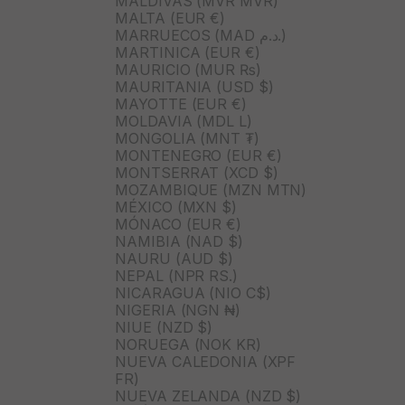
MALDIVAS (MVR MVR)
MALTA (EUR €)
MARRUECOS (MAD د.م.)
MARTINICA (EUR €)
MAURICIO (MUR ₨)
MAURITANIA (USD $)
MAYOTTE (EUR €)
MOLDAVIA (MDL L)
MONGOLIA (MNT ₮)
MONTENEGRO (EUR €)
MONTSERRAT (XCD $)
MOZAMBIQUE (MZN MTN)
MÉXICO (MXN $)
MÓNACO (EUR €)
NAMIBIA (NAD $)
NAURU (AUD $)
NEPAL (NPR RS.)
NICARAGUA (NIO C$)
NIGERIA (NGN ₦)
NIUE (NZD $)
NORUEGA (NOK KR)
NUEVA CALEDONIA (XPF
FR)
NUEVA ZELANDA (NZD $)