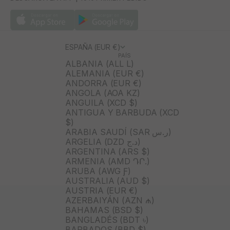
ESPAÑA (EUR €)
PAÍS
ALBANIA (ALL L)
ALEMANIA (EUR €)
ANDORRA (EUR €)
ANGOLA (AOA KZ)
ANGUILA (XCD $)
ANTIGUA Y BARBUDA (XCD
$)
ARABIA SAUDÍ (SAR ر.س)
ARGELIA (DZD د.ج)
ARGENTINA (ARS $)
ARMENIA (AMD ԴՐ.)
ARUBA (AWG Ƒ)
AUSTRALIA (AUD $)
AUSTRIA (EUR €)
AZERBAIYÁN (AZN ₼)
BAHAMAS (BSD $)
BANGLADÉS (BDT ৳)
BARBADOS (BBD $)