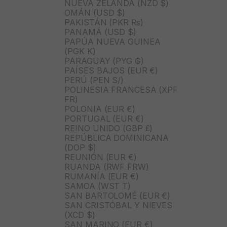
NUEVA ZELANDA (NZD $)
OMÁN (USD $)
PAKISTÁN (PKR ₨)
PANAMÁ (USD $)
PAPÚA NUEVA GUINEA
(PGK K)
PARAGUAY (PYG ₲)
PAÍSES BAJOS (EUR €)
PERÚ (PEN S/)
POLINESIA FRANCESA (XPF
FR)
POLONIA (EUR €)
PORTUGAL (EUR €)
REINO UNIDO (GBP £)
REPÚBLICA DOMINICANA
(DOP $)
REUNIÓN (EUR €)
RUANDA (RWF FRW)
RUMANÍA (EUR €)
SAMOA (WST T)
SAN BARTOLOMÉ (EUR €)
SAN CRISTÓBAL Y NIEVES
(XCD $)
SAN MARINO (EUR €)