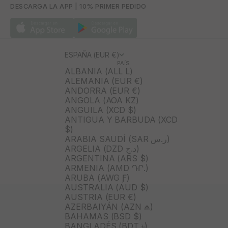
DESCARGA LA APP | 10% PRIMER PEDIDO
ESPAÑA (EUR €)
PAÍS
ALBANIA (ALL L)
ALEMANIA (EUR €)
ANDORRA (EUR €)
ANGOLA (AOA KZ)
ANGUILA (XCD $)
ANTIGUA Y BARBUDA (XCD
$)
ARABIA SAUDÍ (SAR ر.س)
ARGELIA (DZD د.ج)
ARGENTINA (ARS $)
ARMENIA (AMD ԴՐ.)
ARUBA (AWG Ƒ)
AUSTRALIA (AUD $)
AUSTRIA (EUR €)
AZERBAIYÁN (AZN ₼)
BAHAMAS (BSD $)
BANGLADÉS (BDT ৳)