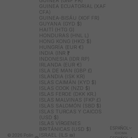
GUINEA (GNF FR)
GUINEA ECUATORIAL (XAF
CFA)
GUINEA-BISÁU (XOF FR)
GUYANA (GYD $)
HAITÍ (HTG G)
HONDURAS (HNL L)
HONG KONG (HKD $)
HUNGRÍA (EUR €)
INDIA (INR ₹)
INDONESIA (IDR RP)
IRLANDA (EUR €)
ISLA DE MAN (GBP £)
ISLANDIA (ISK KR)
ISLAS CAIMÁN (KYD $)
ISLAS COOK (NZD $)
ISLAS FEROE (DKK KR.)
ISLAS MALVINAS (FKP £)
ISLAS SALOMÓN (SBD $)
ISLAS TURCAS Y CAICOS
(USD $)
ISLAS VÍRGENES
ESPAÑOL
BRITÁNICAS (USD $)
IDIOMA
ISRAEL (ILS ₪)
© 2026 Polín