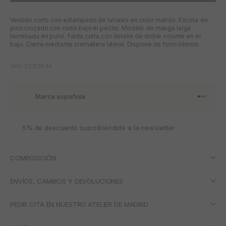
Vestido corto con estampado de lunares en color marrón. Escote en
pico cruzado con corte bajo el pecho. Modelo de manga larga
terminada en puño. Falda corta con detalle de doble volante en el
bajo. Cierre mediante cremallera lateral. Dispone de forro interior.
SKU: 201538.M
Marca española
Ir al artí
Ir al art
Ir al art
Ir al ar
5% de descuento suscribiéndote a la newslettler
COMPOSICIÓN
ENVÍOS, CAMBIOS Y DEVOLUCIONES
PEDIR CITA EN NUESTRO ATELIER DE MADRID