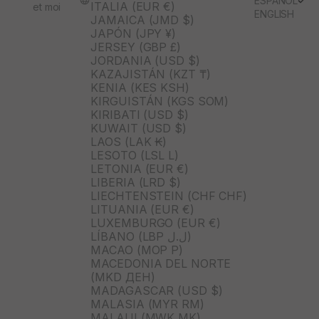
ESPAÑOL
ITALIA (EUR €)
et moi
ENGLISH
JAMAICA (JMD $)
JAPÓN (JPY ¥)
JERSEY (GBP £)
JORDANIA (USD $)
KAZAJISTÁN (KZT ₸)
KENIA (KES KSH)
KIRGUISTÁN (KGS SOM)
KIRIBATI (USD $)
KUWAIT (USD $)
LAOS (LAK ₭)
LESOTO (LSL L)
LETONIA (EUR €)
LIBERIA (LRD $)
LIECHTENSTEIN (CHF CHF)
LITUANIA (EUR €)
LUXEMBURGO (EUR €)
LÍBANO (LBP ل.ل)
MACAO (MOP P)
MACEDONIA DEL NORTE
(MKD ДЕН)
MADAGASCAR (USD $)
MALASIA (MYR RM)
MALAUI (MWK MK)