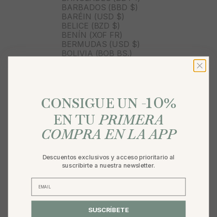
BARBADOS (BBD $)
BARÉIN (USD $)
BELICE (BZD $)
BENÍN (XOF FR)
BERMUDAS (USD $)
BOLIVIA (BOB BS.)
BOSNIA Y HERZEGOVINA
(BAM КМ)
BOTSUANA (BWP P)
BRASIL (BRL R$)
10
%
BRUNÉI (BND $)
CONSIGUE UN -
BULGARIA (EUR €)
EN TU
PRIMERA
BURKINA FASO (XOF FR)
BURUNDI (BIF FR)
COMPRA EN LA APP
BUTÁN (USD $)
BÉLGICA (EUR €)
CABO VERDE (CVE $)
Descuentos exclusivos y acceso prioritario al
CAMBOYA (KHR ៛)
suscribirte a nuestra newsletter.
CAMERÚN (XAF CFA)
CANADÁ (CAD $)
CARIBE NEERLANDÉS (USD
$)
CATAR (QAR ر.ق)
SUSCRÍBETE