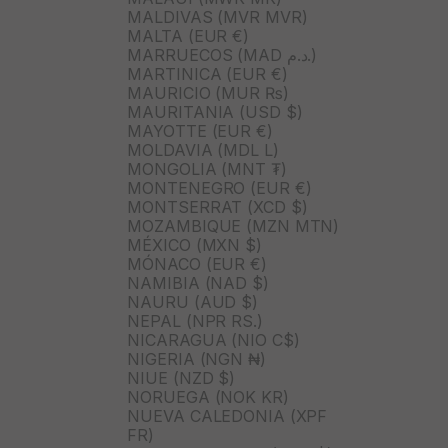
MALDIVAS (MVR MVR)
MALTA (EUR €)
MARRUECOS (MAD د.م.)
MARTINICA (EUR €)
MAURICIO (MUR ₨)
MAURITANIA (USD $)
MAYOTTE (EUR €)
MOLDAVIA (MDL L)
MONGOLIA (MNT ₮)
MONTENEGRO (EUR €)
MONTSERRAT (XCD $)
MOZAMBIQUE (MZN MTN)
MÉXICO (MXN $)
MÓNACO (EUR €)
NAMIBIA (NAD $)
NAURU (AUD $)
NEPAL (NPR RS.)
NICARAGUA (NIO C$)
NIGERIA (NGN ₦)
NIUE (NZD $)
NORUEGA (NOK KR)
NUEVA CALEDONIA (XPF
FR)