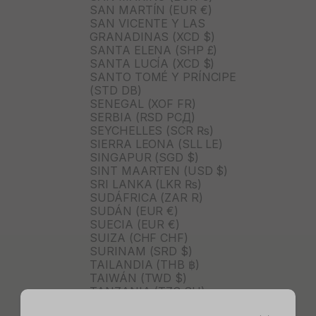
SAN MARTÍN (EUR €)
SAN VICENTE Y LAS
GRANADINAS (XCD $)
SANTA ELENA (SHP £)
SANTA LUCÍA (XCD $)
SANTO TOMÉ Y PRÍNCIPE
(STD DB)
SENEGAL (XOF FR)
SERBIA (RSD РСД)
SEYCHELLES (SCR ₨)
SIERRA LEONA (SLL LE)
SINGAPUR (SGD $)
SINT MAARTEN (USD $)
SRI LANKA (LKR ₨)
SUDÁFRICA (ZAR R)
SUDÁN (EUR €)
SUECIA (EUR €)
SUIZA (CHF CHF)
SURINAM (SRD $)
TAILANDIA (THB ฿)
TAIWÁN (TWD $)
TANZANIA (TZS SH)
TIMOR ORIENTAL (USD $)