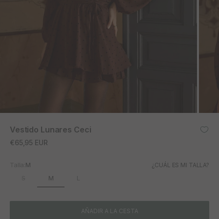
ZOOM
Vestido Lunares Ceci
Precio de oferta
€65,95 EUR
Talla:
M
¿CUÁL ES MI TALLA?
M
S
L
AÑADIR A LA CESTA