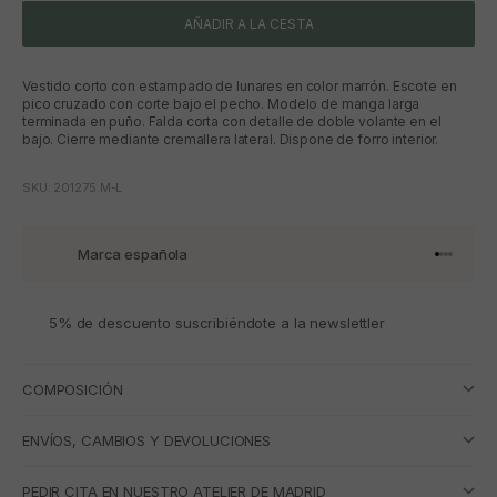
AÑADIR A LA CESTA
Vestido corto con estampado de lunares en color marrón. Escote en
pico cruzado con corte bajo el pecho. Modelo de manga larga
terminada en puño. Falda corta con detalle de doble volante en el
bajo. Cierre mediante cremallera lateral. Dispone de forro interior.
SKU: 201275.M-L
Marca española
Ir al artí
Ir al art
Ir al art
Ir al ar
5% de descuento suscribiéndote a la newslettler
COMPOSICIÓN
ENVÍOS, CAMBIOS Y DEVOLUCIONES
PEDIR CITA EN NUESTRO ATELIER DE MADRID