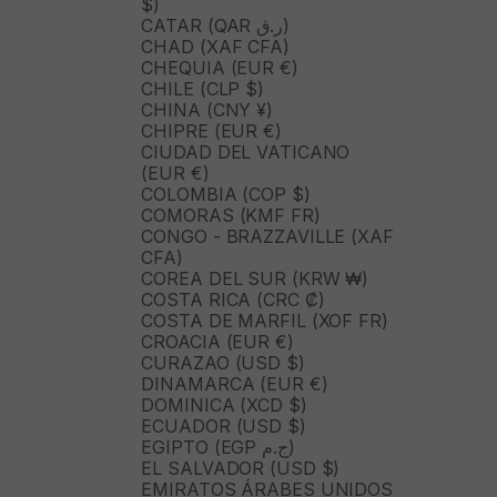
$)
CATAR (QAR ر.ق)
CHAD (XAF CFA)
CHEQUIA (EUR €)
CHILE (CLP $)
CHINA (CNY ¥)
CHIPRE (EUR €)
CIUDAD DEL VATICANO
(EUR €)
COLOMBIA (COP $)
COMORAS (KMF FR)
CONGO - BRAZZAVILLE (XAF
CFA)
COREA DEL SUR (KRW ₩)
COSTA RICA (CRC ₡)
COSTA DE MARFIL (XOF FR)
CROACIA (EUR €)
CURAZAO (USD $)
DINAMARCA (EUR €)
DOMINICA (XCD $)
ECUADOR (USD $)
EGIPTO (EGP ج.م)
EL SALVADOR (USD $)
EMIRATOS ÁRABES UNIDOS