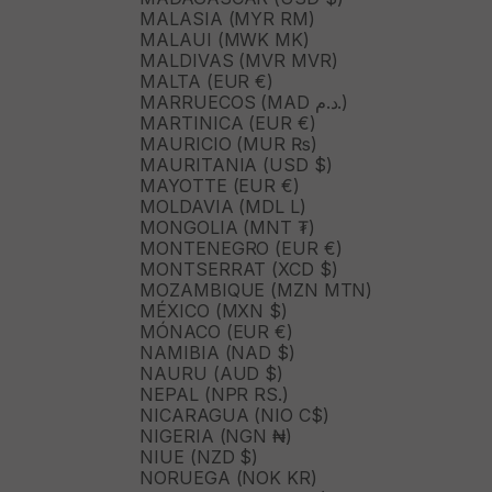
MALASIA (MYR RM)
MALAUI (MWK MK)
MALDIVAS (MVR MVR)
MALTA (EUR €)
MARRUECOS (MAD د.م.)
MARTINICA (EUR €)
MAURICIO (MUR ₨)
MAURITANIA (USD $)
MAYOTTE (EUR €)
MOLDAVIA (MDL L)
MONGOLIA (MNT ₮)
MONTENEGRO (EUR €)
MONTSERRAT (XCD $)
MOZAMBIQUE (MZN MTN)
MÉXICO (MXN $)
MÓNACO (EUR €)
NAMIBIA (NAD $)
NAURU (AUD $)
NEPAL (NPR RS.)
NICARAGUA (NIO C$)
NIGERIA (NGN ₦)
NIUE (NZD $)
NORUEGA (NOK KR)