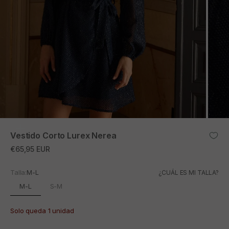
ZOOM
Vestido Corto Lurex Nerea
Precio de oferta
€65,95 EUR
Talla:
M-L
¿CUÁL ES MI TALLA?
M-L
S-M
Solo queda 1 unidad