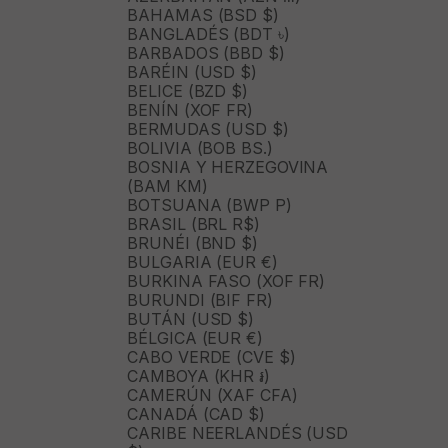
BAHAMAS (BSD $)
BANGLADÉS (BDT ৳)
BARBADOS (BBD $)
BARÉIN (USD $)
BELICE (BZD $)
BENÍN (XOF FR)
BERMUDAS (USD $)
BOLIVIA (BOB BS.)
BOSNIA Y HERZEGOVINA
(BAM КМ)
BOTSUANA (BWP P)
BRASIL (BRL R$)
BRUNÉI (BND $)
BULGARIA (EUR €)
BURKINA FASO (XOF FR)
BURUNDI (BIF FR)
BUTÁN (USD $)
BÉLGICA (EUR €)
CABO VERDE (CVE $)
CAMBOYA (KHR ៛)
CAMERÚN (XAF CFA)
CANADÁ (CAD $)
CARIBE NEERLANDÉS (USD