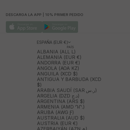
DESCARGA LA APP | 10% PRIMER PEDIDO
ESPAÑA (EUR €)
PAÍS
ALBANIA (ALL L)
ALEMANIA (EUR €)
ANDORRA (EUR €)
ANGOLA (AOA KZ)
ANGUILA (XCD $)
ANTIGUA Y BARBUDA (XCD
$)
ARABIA SAUDÍ (SAR ر.س)
ARGELIA (DZD د.ج)
ARGENTINA (ARS $)
ARMENIA (AMD ԴՐ.)
ARUBA (AWG Ƒ)
AUSTRALIA (AUD $)
AUSTRIA (EUR €)
AZERBAIYÁN (AZN ₼)