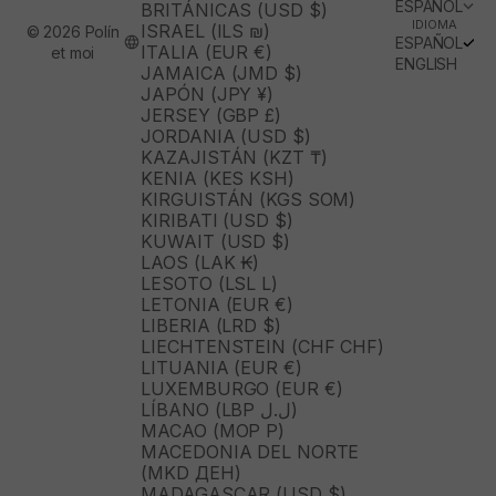
ESPAÑOL
BRITÁNICAS (USD $)
IDIOMA
ISRAEL (ILS ₪)
© 2026 Polín
ESPAÑOL
ITALIA (EUR €)
et moi
ENGLISH
JAMAICA (JMD $)
JAPÓN (JPY ¥)
JERSEY (GBP £)
JORDANIA (USD $)
KAZAJISTÁN (KZT ₸)
KENIA (KES KSH)
KIRGUISTÁN (KGS SOM)
KIRIBATI (USD $)
KUWAIT (USD $)
LAOS (LAK ₭)
LESOTO (LSL L)
LETONIA (EUR €)
LIBERIA (LRD $)
LIECHTENSTEIN (CHF CHF)
LITUANIA (EUR €)
LUXEMBURGO (EUR €)
LÍBANO (LBP ل.ل)
MACAO (MOP P)
MACEDONIA DEL NORTE
(MKD ДЕН)
MADAGASCAR (USD $)