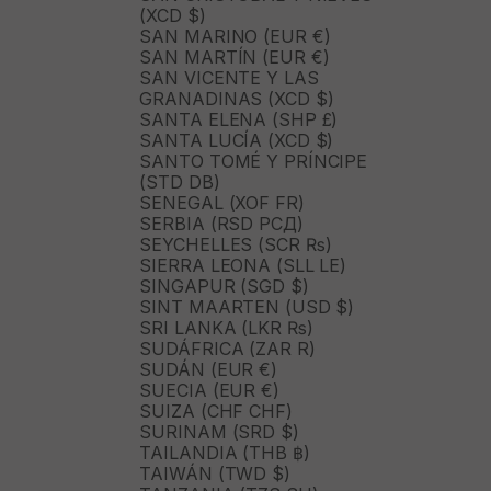
(XCD $)
SAN MARINO (EUR €)
SAN MARTÍN (EUR €)
SAN VICENTE Y LAS
GRANADINAS (XCD $)
SANTA ELENA (SHP £)
SANTA LUCÍA (XCD $)
SANTO TOMÉ Y PRÍNCIPE
(STD DB)
SENEGAL (XOF FR)
SERBIA (RSD РСД)
SEYCHELLES (SCR ₨)
SIERRA LEONA (SLL LE)
SINGAPUR (SGD $)
SINT MAARTEN (USD $)
SRI LANKA (LKR ₨)
SUDÁFRICA (ZAR R)
SUDÁN (EUR €)
SUECIA (EUR €)
SUIZA (CHF CHF)
SURINAM (SRD $)
TAILANDIA (THB ฿)
TAIWÁN (TWD $)