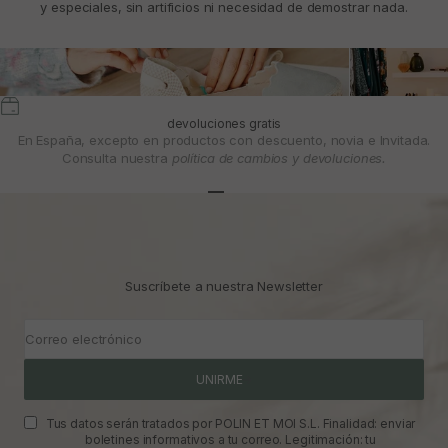
y especiales, sin artificios ni necesidad de demostrar nada.
devoluciones gratis
En España, excepto en productos con descuento, novia e Invitada.
Consulta nuestra
política de cambios y devoluciones.
Ir al artículo 1
Ir al artículo 2
Ir al artículo 3
Suscríbete a nuestra Newsletter
Correo electrónico
UNIRME
Tus datos serán tratados por POLIN ET MOI S.L. Finalidad: enviar
boletines informativos a tu correo. Legitimación: tu