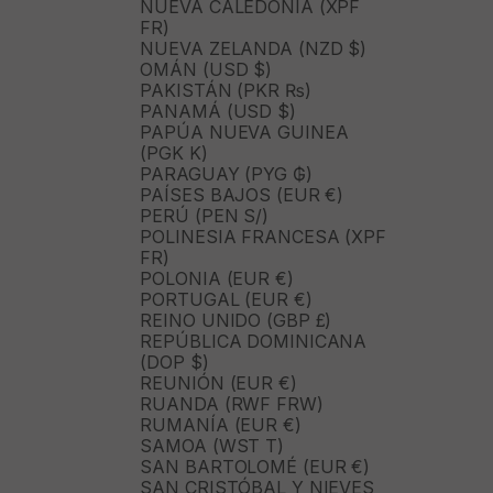
NUEVA CALEDONIA (XPF
FR)
NUEVA ZELANDA (NZD $)
OMÁN (USD $)
PAKISTÁN (PKR ₨)
PANAMÁ (USD $)
PAPÚA NUEVA GUINEA
(PGK K)
PARAGUAY (PYG ₲)
PAÍSES BAJOS (EUR €)
PERÚ (PEN S/)
POLINESIA FRANCESA (XPF
FR)
POLONIA (EUR €)
PORTUGAL (EUR €)
REINO UNIDO (GBP £)
REPÚBLICA DOMINICANA
(DOP $)
REUNIÓN (EUR €)
RUANDA (RWF FRW)
RUMANÍA (EUR €)
SAMOA (WST T)
SAN BARTOLOMÉ (EUR €)
SAN CRISTÓBAL Y NIEVES