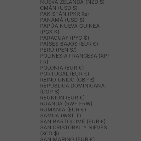
NUEVA ZELANDA (NZD $)
OMÁN (USD $)
PAKISTÁN (PKR ₨)
PANAMÁ (USD $)
PAPÚA NUEVA GUINEA
(PGK K)
PARAGUAY (PYG ₲)
PAÍSES BAJOS (EUR €)
PERÚ (PEN S/)
POLINESIA FRANCESA (XPF
FR)
POLONIA (EUR €)
PORTUGAL (EUR €)
REINO UNIDO (GBP £)
REPÚBLICA DOMINICANA
(DOP $)
REUNIÓN (EUR €)
RUANDA (RWF FRW)
RUMANÍA (EUR €)
SAMOA (WST T)
SAN BARTOLOMÉ (EUR €)
SAN CRISTÓBAL Y NIEVES
(XCD $)
SAN MARINO (EUR €)