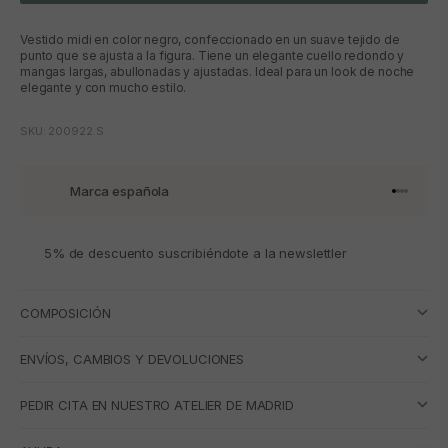
Vestido midi en color negro, confeccionado en un suave tejido de
punto que se ajusta a la figura. Tiene un elegante cuello redondo y
mangas largas, abullonadas y ajustadas. Ideal para un look de noche
elegante y con mucho estilo.
SKU: 200922.S
Marca española
Ir al artí
Ir al art
Ir al art
Ir al ar
5% de descuento suscribiéndote a la newslettler
COMPOSICIÓN
ENVÍOS, CAMBIOS Y DEVOLUCIONES
PEDIR CITA EN NUESTRO ATELIER DE MADRID