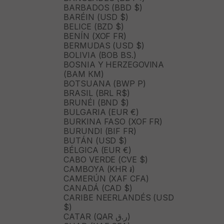
BARBADOS (BBD $)
BARÉIN (USD $)
BELICE (BZD $)
BENÍN (XOF FR)
BERMUDAS (USD $)
BOLIVIA (BOB BS.)
BOSNIA Y HERZEGOVINA
(BAM КМ)
BOTSUANA (BWP P)
BRASIL (BRL R$)
BRUNÉI (BND $)
BULGARIA (EUR €)
BURKINA FASO (XOF FR)
BURUNDI (BIF FR)
BUTÁN (USD $)
BÉLGICA (EUR €)
CABO VERDE (CVE $)
CAMBOYA (KHR ៛)
CAMERÚN (XAF CFA)
CANADÁ (CAD $)
CARIBE NEERLANDÉS (USD
$)
CATAR (QAR ر.ق)