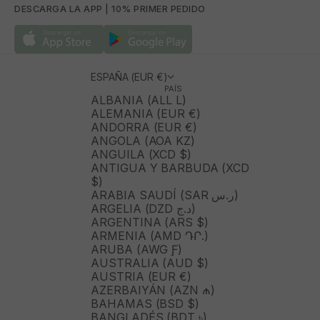
DESCARGA LA APP | 10% PRIMER PEDIDO
ESPAÑA (EUR €)
PAÍS
ALBANIA (ALL L)
ALEMANIA (EUR €)
ANDORRA (EUR €)
ANGOLA (AOA KZ)
ANGUILA (XCD $)
ANTIGUA Y BARBUDA (XCD
$)
ARABIA SAUDÍ (SAR ر.س)
ARGELIA (DZD د.ج)
ARGENTINA (ARS $)
ARMENIA (AMD ԴՐ.)
ARUBA (AWG Ƒ)
AUSTRALIA (AUD $)
AUSTRIA (EUR €)
AZERBAIYÁN (AZN ₼)
BAHAMAS (BSD $)
BANGLADÉS (BDT ৳)