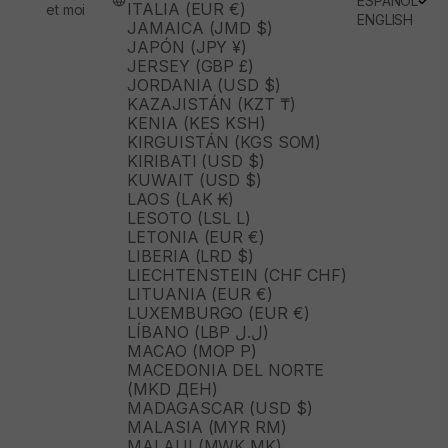
ESPAÑOL
ITALIA (EUR €)
et moi
ENGLISH
JAMAICA (JMD $)
JAPÓN (JPY ¥)
JERSEY (GBP £)
JORDANIA (USD $)
KAZAJISTÁN (KZT ₸)
KENIA (KES KSH)
KIRGUISTÁN (KGS SOM)
KIRIBATI (USD $)
KUWAIT (USD $)
LAOS (LAK ₭)
LESOTO (LSL L)
LETONIA (EUR €)
LIBERIA (LRD $)
LIECHTENSTEIN (CHF CHF)
LITUANIA (EUR €)
LUXEMBURGO (EUR €)
LÍBANO (LBP ل.ل)
MACAO (MOP P)
MACEDONIA DEL NORTE
(MKD ДЕН)
MADAGASCAR (USD $)
MALASIA (MYR RM)
MALAUI (MWK MK)