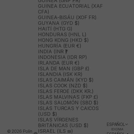
GUINEA (GNF FR)
GUINEA ECUATORIAL (XAF
CFA)
GUINEA-BISÁU (XOF FR)
GUYANA (GYD $)
HAITÍ (HTG G)
HONDURAS (HNL L)
HONG KONG (HKD $)
HUNGRÍA (EUR €)
INDIA (INR ₹)
INDONESIA (IDR RP)
IRLANDA (EUR €)
ISLA DE MAN (GBP £)
ISLANDIA (ISK KR)
ISLAS CAIMÁN (KYD $)
ISLAS COOK (NZD $)
ISLAS FEROE (DKK KR.)
ISLAS MALVINAS (FKP £)
ISLAS SALOMÓN (SBD $)
ISLAS TURCAS Y CAICOS
(USD $)
ISLAS VÍRGENES
ESPAÑOL
BRITÁNICAS (USD $)
IDIOMA
ISRAEL (ILS ₪)
© 2026 Polín