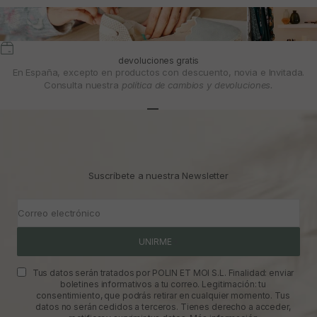
devoluciones gratis
En España, excepto en productos con descuento, novia e Invitada.
Consulta nuestra
política de cambios y devoluciones.
Ir al artículo 1
Ir al artículo 2
Ir al artículo 3
Suscríbete a nuestra Newsletter
Correo electrónico
UNIRME
Tus datos serán tratados por POLIN ET MOI S.L. Finalidad: enviar
boletines informativos a tu correo. Legitimación: tu
consentimiento, que podrás retirar en cualquier momento. Tus
datos no serán cedidos a terceros. Tienes derecho a acceder,