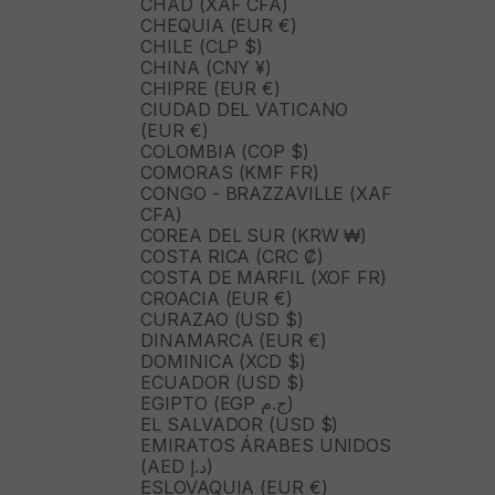
CHAD (XAF CFA)
CHEQUIA (EUR €)
CHILE (CLP $)
CHINA (CNY ¥)
CHIPRE (EUR €)
CIUDAD DEL VATICANO
(EUR €)
COLOMBIA (COP $)
COMORAS (KMF FR)
CONGO - BRAZZAVILLE (XAF
CFA)
COREA DEL SUR (KRW ₩)
COSTA RICA (CRC ₡)
COSTA DE MARFIL (XOF FR)
CROACIA (EUR €)
CURAZAO (USD $)
DINAMARCA (EUR €)
DOMINICA (XCD $)
ECUADOR (USD $)
EGIPTO (EGP ج.م)
EL SALVADOR (USD $)
EMIRATOS ÁRABES UNIDOS
(AED د.إ)
ESLOVAQUIA (EUR €)