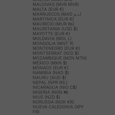
MALDIVAS (MVR MVR)
MALTA (EUR €)
MARRUECOS (MAD د.م.)
MARTINICA (EUR €)
MAURICIO (MUR ₨)
MAURITANIA (USD $)
MAYOTTE (EUR €)
MOLDAVIA (MDL L)
MONGOLIA (MNT ₮)
MONTENEGRO (EUR €)
MONTSERRAT (XCD $)
MOZAMBIQUE (MZN MTN)
MÉXICO (MXN $)
MÓNACO (EUR €)
NAMIBIA (NAD $)
NAURU (AUD $)
NEPAL (NPR RS.)
NICARAGUA (NIO C$)
NIGERIA (NGN ₦)
NIUE (NZD $)
NORUEGA (NOK KR)
NUEVA CALEDONIA (XPF
FR)