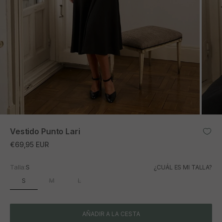
ZOOM
Vestido Punto Lari
Precio de oferta
€69,95 EUR
Talla:
S
¿CUÁL ES MI TALLA?
S
M
L
AÑADIR A LA CESTA