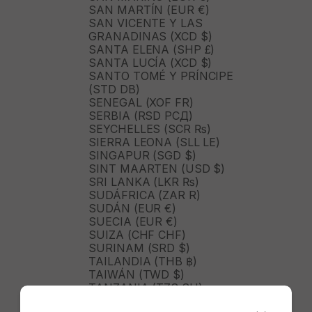
SAN MARTÍN (EUR €)
SAN VICENTE Y LAS
GRANADINAS (XCD $)
SANTA ELENA (SHP £)
SANTA LUCÍA (XCD $)
SANTO TOMÉ Y PRÍNCIPE
(STD DB)
SENEGAL (XOF FR)
SERBIA (RSD РСД)
SEYCHELLES (SCR ₨)
SIERRA LEONA (SLL LE)
SINGAPUR (SGD $)
SINT MAARTEN (USD $)
SRI LANKA (LKR ₨)
SUDÁFRICA (ZAR R)
SUDÁN (EUR €)
SUECIA (EUR €)
SUIZA (CHF CHF)
SURINAM (SRD $)
TAILANDIA (THB ฿)
TAIWÁN (TWD $)
TANZANIA (TZS SH)
TIMOR ORIENTAL (USD $)