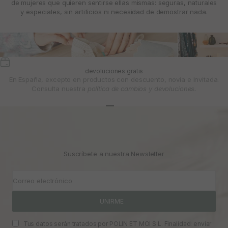
de mujeres que quieren sentirse ellas mismas: seguras, naturales
y especiales, sin artificios ni necesidad de demostrar nada.
devoluciones gratis
En España, excepto en productos con descuento, novia e Invitada.
Consulta nuestra
política de cambios y devoluciones.
Ir al artículo 1
Ir al artículo 2
Ir al artículo 3
Suscríbete a nuestra Newsletter
Correo electrónico
UNIRME
Tus datos serán tratados por POLIN ET MOI S.L. Finalidad: enviar