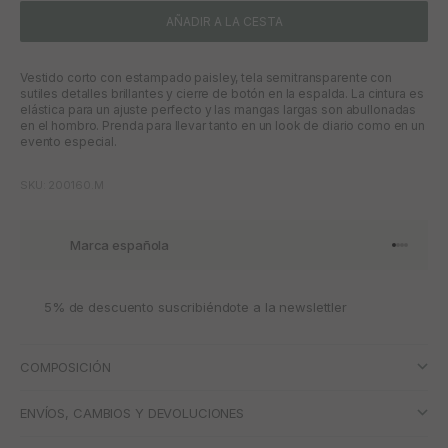
AÑADIR A LA CESTA
Vestido corto con estampado paisley, tela semitransparente con
sutiles detalles brillantes y cierre de botón en la espalda. La cintura es
elástica para un ajuste perfecto y las mangas largas son abullonadas
en el hombro. Prenda para llevar tanto en un look de diario como en un
evento especial.
SKU: 200160.M
Marca española
Ir al artí
Ir al art
Ir al art
Ir al ar
5% de descuento suscribiéndote a la newslettler
COMPOSICIÓN
ENVÍOS, CAMBIOS Y DEVOLUCIONES