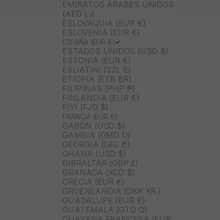
EMIRATOS ÁRABES UNIDOS
(AED د.إ)
ESLOVAQUIA (EUR €)
ESLOVENIA (EUR €)
ESPAÑA (EUR €)
ESTADOS UNIDOS (USD $)
ESTONIA (EUR €)
ESUATINI (SZL E)
ETIOPÍA (ETB BR)
FILIPINAS (PHP ₱)
FINLANDIA (EUR €)
FIYI (FJD $)
FRANCIA (EUR €)
GABÓN (USD $)
GAMBIA (GMD D)
GEORGIA (GEL ₾)
GHANA (USD $)
GIBRALTAR (GBP £)
GRANADA (XCD $)
GRECIA (EUR €)
GROENLANDIA (DKK KR.)
GUADALUPE (EUR €)
GUATEMALA (GTQ Q)
GUAYANA FRANCESA (EUR