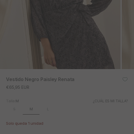
ZOOM
Vestido Negro Paisley Renata
Precio de oferta
€65,95 EUR
Talla:
M
¿CUÁL ES MI TALLA?
M
S
L
Solo queda 1 unidad