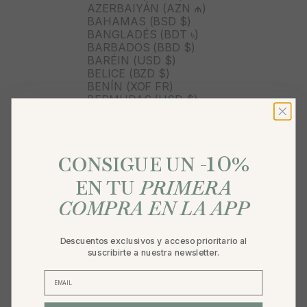
AZERBAIYÁN (AZN ₼)
BAHAMAS (BSD $)
BANGLADÉS (BDT ৳)
BARBADOS (BBD $)
BARÉIN (USD $)
BELICE (BZD $)
BENÍN (XOF FR)
BERMUDAS (USD $)
BOLIVIA (BOB BS.)
BOSNIA Y HERZEGOVINA
(BAM КМ)
10
BOTSUANA (BWP P)
%
CONSIGUE UN -
BRASIL (BRL R$)
BRUNÉI (BND $)
EN TU
PRIMERA
BULGARIA (EUR €)
COMPRA EN LA APP
BURKINA FASO (XOF FR)
BURUNDI (BIF FR)
BUTÁN (USD $)
Descuentos exclusivos y acceso prioritario al
BÉLGICA (EUR €)
suscribirte a nuestra newsletter.
CABO VERDE (CVE $)
CAMBOYA (KHR ៛)
CAMERÚN (XAF CFA)
CANADÁ (CAD $)