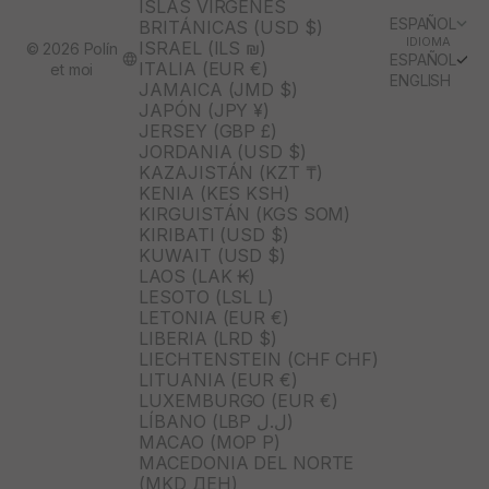
ISLAS VÍRGENES
ESPAÑOL
BRITÁNICAS (USD $)
IDIOMA
ISRAEL (ILS ₪)
© 2026 Polín
ESPAÑOL
ITALIA (EUR €)
et moi
ENGLISH
JAMAICA (JMD $)
JAPÓN (JPY ¥)
JERSEY (GBP £)
JORDANIA (USD $)
KAZAJISTÁN (KZT ₸)
KENIA (KES KSH)
KIRGUISTÁN (KGS SOM)
KIRIBATI (USD $)
KUWAIT (USD $)
LAOS (LAK ₭)
LESOTO (LSL L)
LETONIA (EUR €)
LIBERIA (LRD $)
LIECHTENSTEIN (CHF CHF)
LITUANIA (EUR €)
LUXEMBURGO (EUR €)
LÍBANO (LBP ل.ل)
MACAO (MOP P)
MACEDONIA DEL NORTE
(MKD ДЕН)