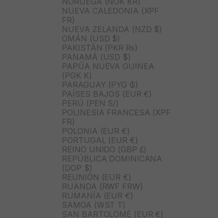
NORUEGA (NOK KR)
NUEVA CALEDONIA (XPF
FR)
NUEVA ZELANDA (NZD $)
OMÁN (USD $)
PAKISTÁN (PKR ₨)
PANAMÁ (USD $)
PAPÚA NUEVA GUINEA
(PGK K)
PARAGUAY (PYG ₲)
PAÍSES BAJOS (EUR €)
PERÚ (PEN S/)
POLINESIA FRANCESA (XPF
FR)
POLONIA (EUR €)
PORTUGAL (EUR €)
REINO UNIDO (GBP £)
REPÚBLICA DOMINICANA
(DOP $)
REUNIÓN (EUR €)
RUANDA (RWF FRW)
RUMANÍA (EUR €)
SAMOA (WST T)
SAN BARTOLOMÉ (EUR €)