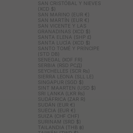
SAN CRISTÓBAL Y NIEVES
(XCD $)
SAN MARINO (EUR €)
SAN MARTÍN (EUR €)
SAN VICENTE Y LAS
GRANADINAS (XCD $)
SANTA ELENA (SHP £)
SANTA LUCÍA (XCD $)
SANTO TOMÉ Y PRÍNCIPE
(STD DB)
SENEGAL (XOF FR)
SERBIA (RSD РСД)
SEYCHELLES (SCR ₨)
SIERRA LEONA (SLL LE)
SINGAPUR (SGD $)
SINT MAARTEN (USD $)
SRI LANKA (LKR ₨)
SUDÁFRICA (ZAR R)
SUDÁN (EUR €)
SUECIA (EUR €)
SUIZA (CHF CHF)
SURINAM (SRD $)
TAILANDIA (THB ฿)