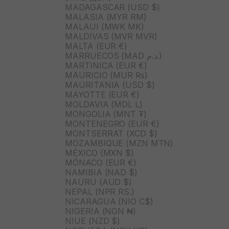
MADAGASCAR (USD $)
MALASIA (MYR RM)
MALAUI (MWK MK)
MALDIVAS (MVR MVR)
MALTA (EUR €)
MARRUECOS (MAD د.م.)
MARTINICA (EUR €)
MAURICIO (MUR ₨)
MAURITANIA (USD $)
MAYOTTE (EUR €)
MOLDAVIA (MDL L)
MONGOLIA (MNT ₮)
MONTENEGRO (EUR €)
MONTSERRAT (XCD $)
MOZAMBIQUE (MZN MTN)
MÉXICO (MXN $)
MÓNACO (EUR €)
NAMIBIA (NAD $)
NAURU (AUD $)
NEPAL (NPR RS.)
NICARAGUA (NIO C$)
NIGERIA (NGN ₦)
NIUE (NZD $)