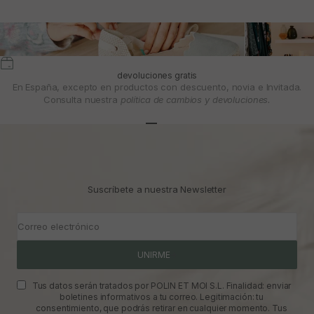
devoluciones gratis
En España, excepto en productos con descuento, novia e Invitada.
Consulta nuestra
política de cambios y devoluciones.
Ir al artículo 1
Ir al artículo 2
Ir al artículo 3
Suscríbete a nuestra Newsletter
Correo electrónico
UNIRME
Tus datos serán tratados por POLIN ET MOI S.L. Finalidad: enviar
boletines informativos a tu correo. Legitimación: tu
consentimiento, que podrás retirar en cualquier momento. Tus