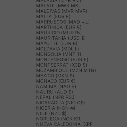
MALASIA (MYR RM)
MALAUI (MWK MK)
MALDIVAS (MVR MVR)
MALTA (EUR €)
MARRUECOS (MAD د.م.)
MARTINICA (EUR €)
MAURICIO (MUR ₨)
MAURITANIA (USD $)
MAYOTTE (EUR €)
MOLDAVIA (MDL L)
MONGOLIA (MNT ₮)
MONTENEGRO (EUR €)
MONTSERRAT (XCD $)
MOZAMBIQUE (MZN MTN)
MÉXICO (MXN $)
MÓNACO (EUR €)
NAMIBIA (NAD $)
NAURU (AUD $)
NEPAL (NPR RS.)
NICARAGUA (NIO C$)
NIGERIA (NGN ₦)
NIUE (NZD $)
NORUEGA (NOK KR)
NUEVA CALEDONIA (XPF