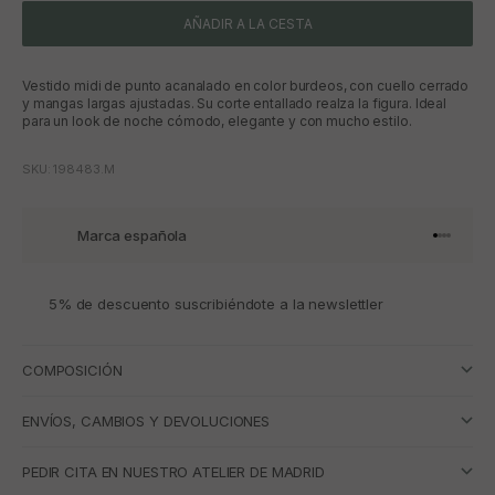
AÑADIR A LA CESTA
Vestido midi de punto acanalado en color burdeos, con cuello cerrado
y mangas largas ajustadas. Su corte entallado realza la figura. Ideal
para un look de noche cómodo, elegante y con mucho estilo.
SKU: 198483.M
Marca española
Ir al artí
Ir al art
Ir al art
Ir al ar
5% de descuento suscribiéndote a la newslettler
COMPOSICIÓN
ENVÍOS, CAMBIOS Y DEVOLUCIONES
PEDIR CITA EN NUESTRO ATELIER DE MADRID