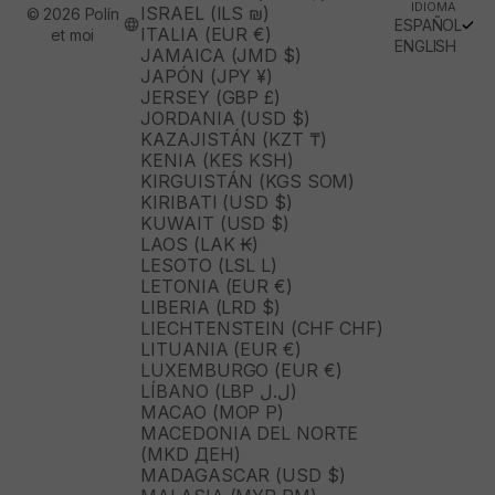
IDIOMA
ISRAEL (ILS ₪)
© 2026 Polín
ESPAÑOL
ITALIA (EUR €)
et moi
ENGLISH
JAMAICA (JMD $)
JAPÓN (JPY ¥)
JERSEY (GBP £)
JORDANIA (USD $)
KAZAJISTÁN (KZT ₸)
KENIA (KES KSH)
KIRGUISTÁN (KGS SOM)
KIRIBATI (USD $)
KUWAIT (USD $)
LAOS (LAK ₭)
LESOTO (LSL L)
LETONIA (EUR €)
LIBERIA (LRD $)
LIECHTENSTEIN (CHF CHF)
LITUANIA (EUR €)
LUXEMBURGO (EUR €)
LÍBANO (LBP ل.ل)
MACAO (MOP P)
MACEDONIA DEL NORTE
(MKD ДЕН)
MADAGASCAR (USD $)