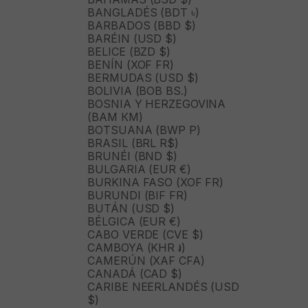
BANGLADÉS (BDT ৳)
BARBADOS (BBD $)
BARÉIN (USD $)
BELICE (BZD $)
BENÍN (XOF FR)
BERMUDAS (USD $)
BOLIVIA (BOB BS.)
BOSNIA Y HERZEGOVINA
(BAM КМ)
BOTSUANA (BWP P)
BRASIL (BRL R$)
BRUNÉI (BND $)
BULGARIA (EUR €)
BURKINA FASO (XOF FR)
BURUNDI (BIF FR)
BUTÁN (USD $)
BÉLGICA (EUR €)
CABO VERDE (CVE $)
CAMBOYA (KHR ៛)
CAMERÚN (XAF CFA)
CANADÁ (CAD $)
CARIBE NEERLANDÉS (USD
$)