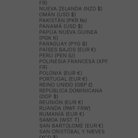
FR)
NUEVA ZELANDA (NZD $)
OMÁN (USD $)
PAKISTÁN (PKR ₨)
PANAMÁ (USD $)
PAPÚA NUEVA GUINEA
(PGK K)
PARAGUAY (PYG ₲)
PAÍSES BAJOS (EUR €)
PERÚ (PEN S/)
POLINESIA FRANCESA (XPF
FR)
POLONIA (EUR €)
PORTUGAL (EUR €)
REINO UNIDO (GBP £)
REPÚBLICA DOMINICANA
(DOP $)
REUNIÓN (EUR €)
RUANDA (RWF FRW)
RUMANÍA (EUR €)
SAMOA (WST T)
SAN BARTOLOMÉ (EUR €)
SAN CRISTÓBAL Y NIEVES
(XCD $)