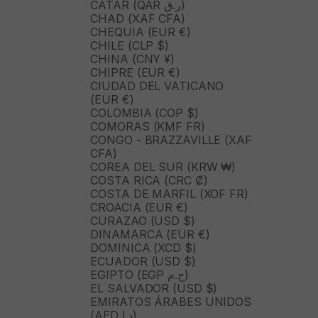
CATAR (QAR ر.ق)
CHAD (XAF CFA)
CHEQUIA (EUR €)
CHILE (CLP $)
CHINA (CNY ¥)
CHIPRE (EUR €)
CIUDAD DEL VATICANO
(EUR €)
COLOMBIA (COP $)
COMORAS (KMF FR)
CONGO - BRAZZAVILLE (XAF
CFA)
COREA DEL SUR (KRW ₩)
COSTA RICA (CRC ₡)
COSTA DE MARFIL (XOF FR)
CROACIA (EUR €)
CURAZAO (USD $)
DINAMARCA (EUR €)
DOMINICA (XCD $)
ECUADOR (USD $)
EGIPTO (EGP ج.م)
EL SALVADOR (USD $)
EMIRATOS ÁRABES UNIDOS
(AED د.إ)