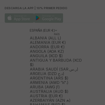
DESCARGA LA APP | 10% PRIMER PEDIDO
ESPAÑA (EUR €)
PAÍS
ALBANIA (ALL L)
ALEMANIA (EUR €)
ANDORRA (EUR €)
ANGOLA (AOA KZ)
ANGUILA (XCD $)
ANTIGUA Y BARBUDA (XCD
$)
ARABIA SAUDÍ (SAR ر.س)
ARGELIA (DZD د.ج)
ARGENTINA (ARS $)
ARMENIA (AMD ԴՐ.)
ARUBA (AWG Ƒ)
AUSTRALIA (AUD $)
AUSTRIA (EUR €)
AZERBAIYÁN (AZN ₼)
BAHAMAS (BSD $)