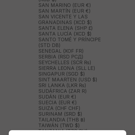
SAN MARINO (EUR €)
SAN MARTÍN (EUR €)
SAN VICENTE Y LAS
GRANADINAS (XCD $)
SANTA ELENA (SHP £)
SANTA LUCÍA (XCD $)
SANTO TOMÉ Y PRÍNCIPE
(STD DB)
SENEGAL (XOF FR)
SERBIA (RSD РСД)
SEYCHELLES (SCR ₨)
SIERRA LEONA (SLL LE)
SINGAPUR (SGD $)
SINT MAARTEN (USD $)
SRI LANKA (LKR ₨)
SUDÁFRICA (ZAR R)
SUDÁN (EUR €)
SUECIA (EUR €)
SUIZA (CHF CHF)
SURINAM (SRD $)
TAILANDIA (THB ฿)
TAIWÁN (TWD $)
TANZANIA (TZS SH)