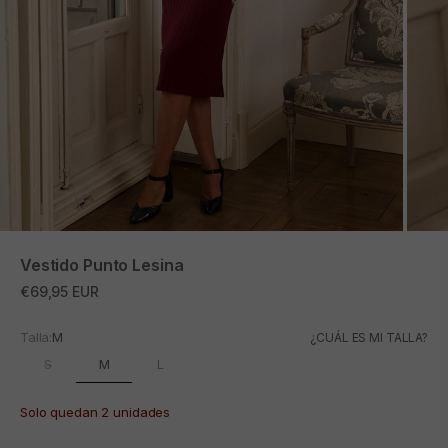
ZOOM
Vestido Punto Lesina
Precio de oferta
€69,95 EUR
Talla:
M
¿CUÁL ES MI TALLA?
M
S
L
Solo quedan 2 unidades