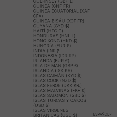
GUERNSEY (GBP £)
GUINEA (GNF FR)
GUINEA ECUATORIAL (XAF
CFA)
GUINEA-BISÁU (XOF FR)
GUYANA (GYD $)
HAITÍ (HTG G)
HONDURAS (HNL L)
HONG KONG (HKD $)
HUNGRÍA (EUR €)
INDIA (INR ₹)
INDONESIA (IDR RP)
IRLANDA (EUR €)
ISLA DE MAN (GBP £)
ISLANDIA (ISK KR)
ISLAS CAIMÁN (KYD $)
ISLAS COOK (NZD $)
ISLAS FEROE (DKK KR.)
ISLAS MALVINAS (FKP £)
ISLAS SALOMÓN (SBD $)
ISLAS TURCAS Y CAICOS
(USD $)
ISLAS VÍRGENES
ESPAÑOL
BRITÁNICAS (USD $)