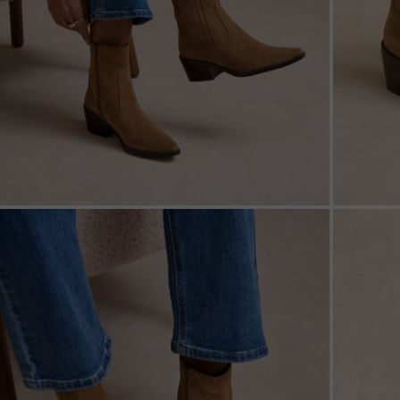
ZOOM
ZOO