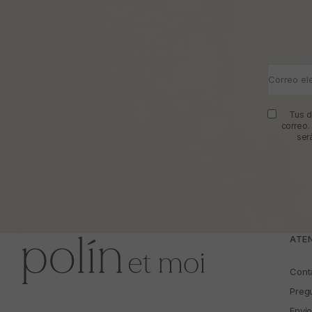
Correo el
Tus d
correo.
ser
ATEN
Cont
Preg
Enví