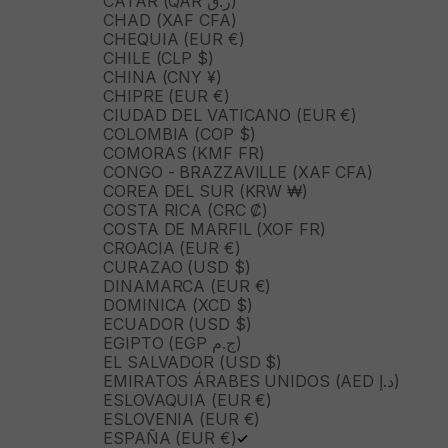
CATAR (QAR ر.ق)
CHAD (XAF CFA)
CHEQUIA (EUR €)
CHILE (CLP $)
CHINA (CNY ¥)
CHIPRE (EUR €)
CIUDAD DEL VATICANO (EUR €)
COLOMBIA (COP $)
COMORAS (KMF FR)
CONGO - BRAZZAVILLE (XAF CFA)
COREA DEL SUR (KRW ₩)
COSTA RICA (CRC ₡)
COSTA DE MARFIL (XOF FR)
CROACIA (EUR €)
CURAZAO (USD $)
DINAMARCA (EUR €)
DOMINICA (XCD $)
ECUADOR (USD $)
EGIPTO (EGP ج.م)
EL SALVADOR (USD $)
EMIRATOS ÁRABES UNIDOS (AED د.إ)
ESLOVAQUIA (EUR €)
ESLOVENIA (EUR €)
ESPAÑA (EUR €)