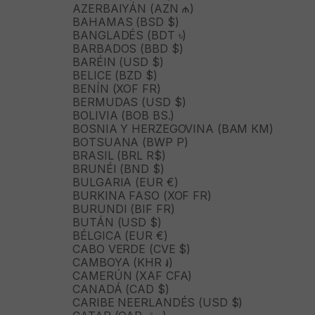
AZERBAIYÁN (AZN ₼)
BAHAMAS (BSD $)
BANGLADÉS (BDT ৳)
BARBADOS (BBD $)
BARÉIN (USD $)
BELICE (BZD $)
BENÍN (XOF FR)
BERMUDAS (USD $)
BOLIVIA (BOB BS.)
BOSNIA Y HERZEGOVINA (BAM КМ)
BOTSUANA (BWP P)
BRASIL (BRL R$)
BRUNÉI (BND $)
BULGARIA (EUR €)
BURKINA FASO (XOF FR)
BURUNDI (BIF FR)
BUTÁN (USD $)
BÉLGICA (EUR €)
CABO VERDE (CVE $)
CAMBOYA (KHR ៛)
CAMERÚN (XAF CFA)
CANADÁ (CAD $)
CARIBE NEERLANDÉS (USD $)