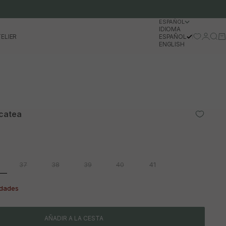
ESPAÑOL
IDIOMA
Iniciar 
Busc
Ca
ELIER
ESPAÑOL
ENGLISH
icatea
37
38
39
40
41
idades
AÑADIR A LA CESTA