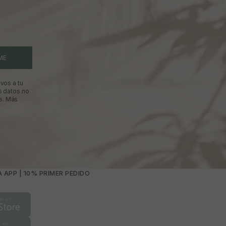
ME
vos a tu
s datos no
s.
Más
 APP | 10% PRIMER PEDIDO