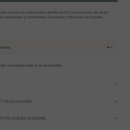
color camel con caña media, diseño recto y tacón ancho de altura
a estabilidad y comodidad. Diseñado y fabricado en España.
añola
Ir al artículo 
Ir al artícul
Ir al artícul
Ir al artícu
to suscribiéndote a la newslettler
 Y DEVOLUCIONES
ESTRO ATELIER DE MADRID