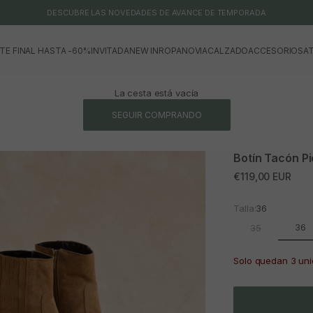
DESCUBRE LAS NOVEDADES DE AVANCE DE TEMPORADA
TE FINAL HASTA -60%
INVITADA
NEW IN
ROPA
NOVIA
CALZADO
ACCESORIOS
AT
La cesta está vacía
SEGUIR COMPRANDO
Botín Tacón P
Precio de oferta
€119,00 EUR
Talla:
36
36
35
Solo quedan 3 un