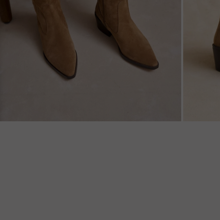
ZOOM
ZOO