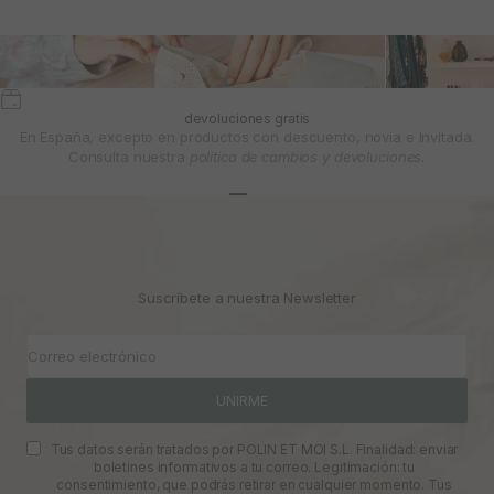
devoluciones gratis
En España, excepto en productos con descuento, novia e Invitada.
Consulta nuestra
política de cambios y devoluciones.
Ir al artículo 1
Ir al artículo 2
Ir al artículo 3
Suscríbete a nuestra Newsletter
Correo electrónico
UNIRME
Tus datos serán tratados por POLIN ET MOI S.L. Finalidad: enviar
boletines informativos a tu correo. Legitimación: tu
consentimiento, que podrás retirar en cualquier momento. Tus