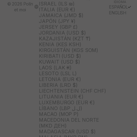
IDIOMA
ISRAEL (ILS ₪)
© 2026 Polín
ESPAÑOL
ITALIA (EUR €)
et moi
ENGLISH
JAMAICA (JMD $)
JAPÓN (JPY ¥)
JERSEY (GBP £)
JORDANIA (USD $)
KAZAJISTÁN (KZT ₸)
KENIA (KES KSH)
KIRGUISTÁN (KGS SOM)
KIRIBATI (USD $)
KUWAIT (USD $)
LAOS (LAK ₭)
LESOTO (LSL L)
LETONIA (EUR €)
LIBERIA (LRD $)
LIECHTENSTEIN (CHF CHF)
LITUANIA (EUR €)
LUXEMBURGO (EUR €)
LÍBANO (LBP ل.ل)
MACAO (MOP P)
MACEDONIA DEL NORTE
(MKD ДЕН)
MADAGASCAR (USD $)