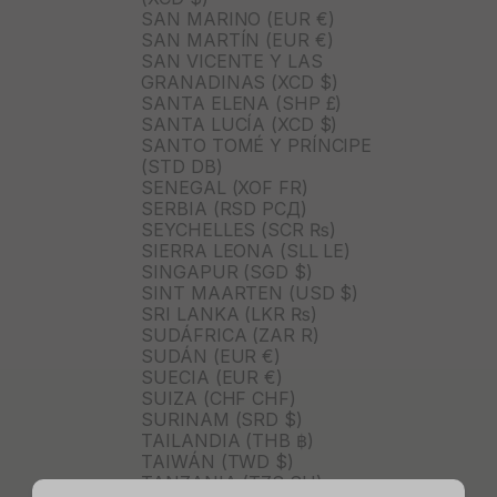
SAN MARINO (EUR €)
SAN MARTÍN (EUR €)
SAN VICENTE Y LAS
GRANADINAS (XCD $)
SANTA ELENA (SHP £)
SANTA LUCÍA (XCD $)
SANTO TOMÉ Y PRÍNCIPE
(STD DB)
SENEGAL (XOF FR)
SERBIA (RSD РСД)
SEYCHELLES (SCR ₨)
SIERRA LEONA (SLL LE)
SINGAPUR (SGD $)
SINT MAARTEN (USD $)
SRI LANKA (LKR ₨)
SUDÁFRICA (ZAR R)
SUDÁN (EUR €)
SUECIA (EUR €)
SUIZA (CHF CHF)
SURINAM (SRD $)
TAILANDIA (THB ฿)
TAIWÁN (TWD $)
TANZANIA (TZS SH)