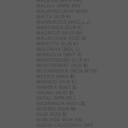
MALASIA (MYR RM)
MALAUI (MWK MK)
MALDIVAS (MVR MVR)
MALTA (EUR €)
MARRUECOS (MAD د.م.)
MARTINICA (EUR €)
MAURICIO (MUR ₨)
MAURITANIA (USD $)
MAYOTTE (EUR €)
MOLDAVIA (MDL L)
MONGOLIA (MNT ₮)
MONTENEGRO (EUR €)
MONTSERRAT (XCD $)
MOZAMBIQUE (MZN MTN)
MÉXICO (MXN $)
MÓNACO (EUR €)
NAMIBIA (NAD $)
NAURU (AUD $)
NEPAL (NPR RS.)
NICARAGUA (NIO C$)
NIGERIA (NGN ₦)
NIUE (NZD $)
NORUEGA (NOK KR)
NUEVA CALEDONIA (XPF