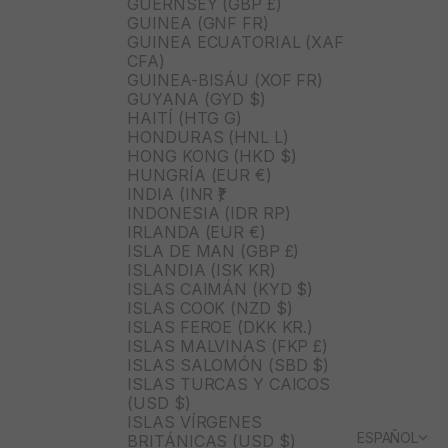
GUERNSEY (GBP £)
GUINEA (GNF FR)
GUINEA ECUATORIAL (XAF
CFA)
GUINEA-BISÁU (XOF FR)
GUYANA (GYD $)
HAITÍ (HTG G)
HONDURAS (HNL L)
HONG KONG (HKD $)
HUNGRÍA (EUR €)
INDIA (INR ₹)
INDONESIA (IDR RP)
IRLANDA (EUR €)
ISLA DE MAN (GBP £)
ISLANDIA (ISK KR)
ISLAS CAIMÁN (KYD $)
ISLAS COOK (NZD $)
ISLAS FEROE (DKK KR.)
ISLAS MALVINAS (FKP £)
ISLAS SALOMÓN (SBD $)
ISLAS TURCAS Y CAICOS
(USD $)
ISLAS VÍRGENES
ESPAÑOL
BRITÁNICAS (USD $)