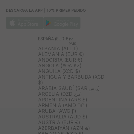
DESCARGA LA APP | 10% PRIMER PEDIDO
ESPAÑA (EUR €)
PAÍS
ALBANIA (ALL L)
ALEMANIA (EUR €)
ANDORRA (EUR €)
ANGOLA (AOA KZ)
ANGUILA (XCD $)
ANTIGUA Y BARBUDA (XCD
$)
ARABIA SAUDÍ (SAR ر.س)
ARGELIA (DZD د.ج)
ARGENTINA (ARS $)
ARMENIA (AMD ԴՐ.)
ARUBA (AWG Ƒ)
AUSTRALIA (AUD $)
AUSTRIA (EUR €)
AZERBAIYÁN (AZN ₼)
BAHAMAS (BSD $)