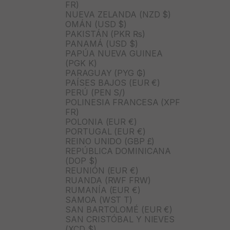
FR)
NUEVA ZELANDA (NZD $)
OMÁN (USD $)
PAKISTÁN (PKR ₨)
PANAMÁ (USD $)
PAPÚA NUEVA GUINEA
(PGK K)
PARAGUAY (PYG ₲)
PAÍSES BAJOS (EUR €)
PERÚ (PEN S/)
POLINESIA FRANCESA (XPF
FR)
POLONIA (EUR €)
PORTUGAL (EUR €)
REINO UNIDO (GBP £)
REPÚBLICA DOMINICANA
(DOP $)
REUNIÓN (EUR €)
RUANDA (RWF FRW)
RUMANÍA (EUR €)
SAMOA (WST T)
SAN BARTOLOMÉ (EUR €)
SAN CRISTÓBAL Y NIEVES
(XCD $)