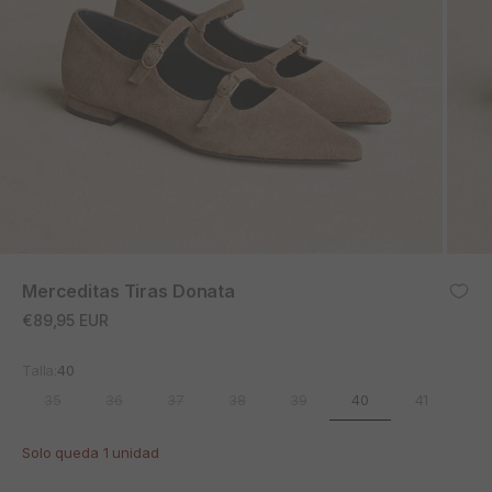
ZOOM
Merceditas Tiras Donata
Precio de oferta
€89,95 EUR
Talla:
40
40
35
36
37
38
39
41
Solo queda 1 unidad