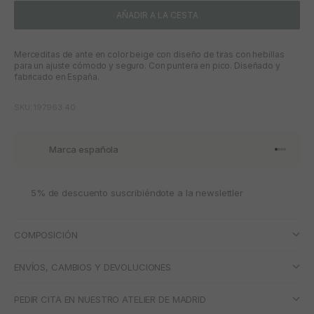
AÑADIR A LA CESTA
Merceditas de ante en color beige con diseño de tiras con hebillas
para un ajuste cómodo y seguro. Con puntera en pico. Diseñado y
fabricado en España.
SKU: 197963.40
Marca española
Ir al artí
Ir al art
Ir al art
Ir al ar
5% de descuento suscribiéndote a la newslettler
COMPOSICIÓN
ENVÍOS, CAMBIOS Y DEVOLUCIONES
PEDIR CITA EN NUESTRO ATELIER DE MADRID