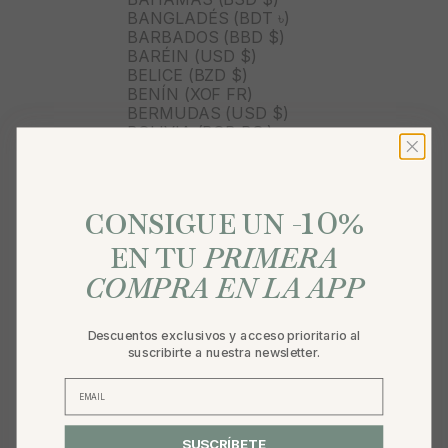
BANGLADÉS (BDT ৳)
BARBADOS (BBD $)
BARÉIN (USD $)
BELICE (BZD $)
BENÍN (XOF FR)
BERMUDAS (USD $)
BOLIVIA (BOB BS.)
BOSNIA Y HERZEGOVINA
(BAM КМ)
BOTSUANA (BWP P)
10
BRASIL (BRL R$)
%
CONSIGUE UN -
BRUNÉI (BND $)
BULGARIA (EUR €)
EN TU
PRIMERA
BURKINA FASO (XOF FR)
COMPRA EN LA APP
BURUNDI (BIF FR)
BUTÁN (USD $)
BÉLGICA (EUR €)
Descuentos exclusivos y acceso prioritario al
CABO VERDE (CVE $)
suscribirte a nuestra newsletter.
CAMBOYA (KHR ៛)
CAMERÚN (XAF CFA)
CANADÁ (CAD $)
CARIBE NEERLANDÉS (USD
$)
SUSCRÍBETE