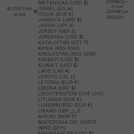
ESPAÑOL
BRITÁNICAS (USD $)
IDIOMA
ISRAEL (ILS ₪)
© 2026 Polín
ESPAÑOL
ITALIA (EUR €)
et moi
ENGLISH
JAMAICA (JMD $)
JAPÓN (JPY ¥)
JERSEY (GBP £)
JORDANIA (USD $)
KAZAJISTÁN (KZT ₸)
KENIA (KES KSH)
KIRGUISTÁN (KGS SOM)
KIRIBATI (USD $)
KUWAIT (USD $)
LAOS (LAK ₭)
LESOTO (LSL L)
LETONIA (EUR €)
LIBERIA (LRD $)
LIECHTENSTEIN (CHF CHF)
LITUANIA (EUR €)
LUXEMBURGO (EUR €)
LÍBANO (LBP ل.ل)
MACAO (MOP P)
MACEDONIA DEL NORTE
(MKD ДЕН)
MADAGASCAR (USD $)