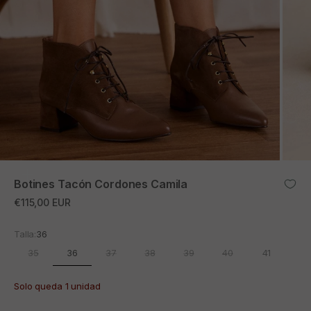
ZOOM
Botines Tacón Cordones Camila
Precio de oferta
€115,00 EUR
Talla:
36
36
35
37
38
39
40
41
Solo queda 1 unidad