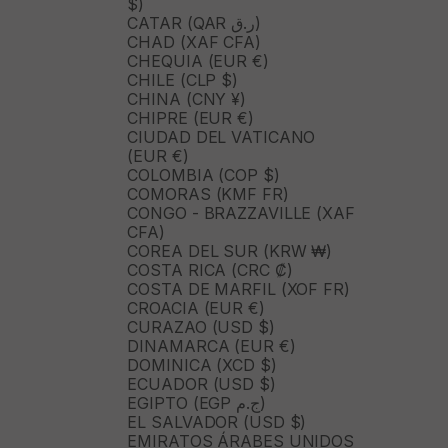
$)
CATAR (QAR ر.ق)
CHAD (XAF CFA)
CHEQUIA (EUR €)
CHILE (CLP $)
CHINA (CNY ¥)
CHIPRE (EUR €)
CIUDAD DEL VATICANO
(EUR €)
COLOMBIA (COP $)
COMORAS (KMF FR)
CONGO - BRAZZAVILLE (XAF
CFA)
COREA DEL SUR (KRW ₩)
COSTA RICA (CRC ₡)
COSTA DE MARFIL (XOF FR)
CROACIA (EUR €)
CURAZAO (USD $)
DINAMARCA (EUR €)
DOMINICA (XCD $)
ECUADOR (USD $)
EGIPTO (EGP ج.م)
EL SALVADOR (USD $)
EMIRATOS ÁRABES UNIDOS