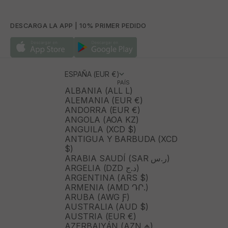
DESCARGA LA APP | 10% PRIMER PEDIDO
ESPAÑA (EUR €)
PAÍS
ALBANIA (ALL L)
ALEMANIA (EUR €)
ANDORRA (EUR €)
ANGOLA (AOA KZ)
ANGUILA (XCD $)
ANTIGUA Y BARBUDA (XCD
$)
ARABIA SAUDÍ (SAR ر.س)
ARGELIA (DZD د.ج)
ARGENTINA (ARS $)
ARMENIA (AMD ԴՐ.)
ARUBA (AWG Ƒ)
AUSTRALIA (AUD $)
AUSTRIA (EUR €)
AZERBAIYÁN (AZN ₼)