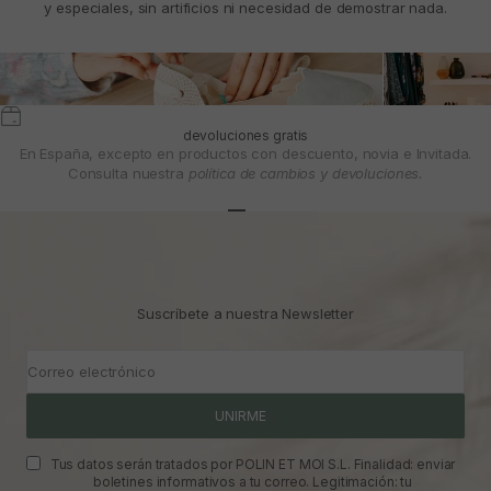
y especiales, sin artificios ni necesidad de demostrar nada.
devoluciones gratis
En España, excepto en productos con descuento, novia e Invitada.
Consulta nuestra
política de cambios y devoluciones.
Ir al artículo 1
Ir al artículo 2
Ir al artículo 3
Suscríbete a nuestra Newsletter
Correo electrónico
UNIRME
Tus datos serán tratados por POLIN ET MOI S.L. Finalidad: enviar
boletines informativos a tu correo. Legitimación: tu