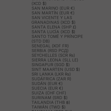
(XCD $)
SAN MARINO (EUR €)
SAN MARTÍN (EUR €)
SAN VICENTE Y LAS
GRANADINAS (XCD $)
SANTA ELENA (SHP £)
SANTA LUCÍA (XCD $)
SANTO TOMÉ Y PRÍNCIPE
(STD DB)
SENEGAL (XOF FR)
SERBIA (RSD РСД)
SEYCHELLES (SCR ₨)
SIERRA LEONA (SLL LE)
SINGAPUR (SGD $)
SINT MAARTEN (USD $)
SRI LANKA (LKR ₨)
SUDÁFRICA (ZAR R)
SUDÁN (EUR €)
SUECIA (EUR €)
SUIZA (CHF CHF)
SURINAM (SRD $)
TAILANDIA (THB ฿)
TAIWÁN (TWD $)