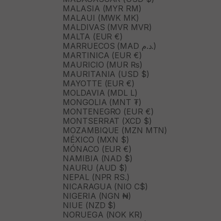
MALASIA (MYR RM)
MALAUI (MWK MK)
MALDIVAS (MVR MVR)
MALTA (EUR €)
MARRUECOS (MAD د.م.)
MARTINICA (EUR €)
MAURICIO (MUR ₨)
MAURITANIA (USD $)
MAYOTTE (EUR €)
MOLDAVIA (MDL L)
MONGOLIA (MNT ₮)
MONTENEGRO (EUR €)
MONTSERRAT (XCD $)
MOZAMBIQUE (MZN MTN)
MÉXICO (MXN $)
MÓNACO (EUR €)
NAMIBIA (NAD $)
NAURU (AUD $)
NEPAL (NPR RS.)
NICARAGUA (NIO C$)
NIGERIA (NGN ₦)
NIUE (NZD $)
NORUEGA (NOK KR)