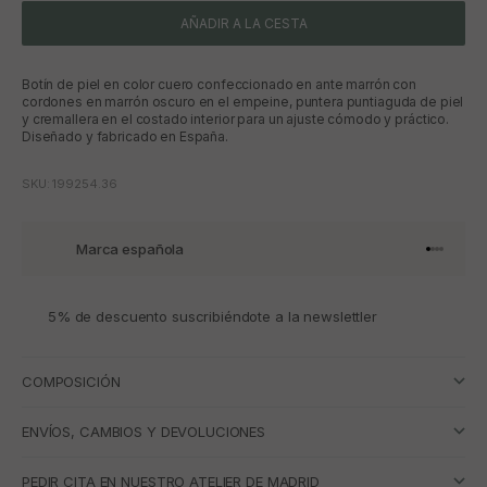
AÑADIR A LA CESTA
Botín de piel en color cuero confeccionado en ante marrón con
cordones en marrón oscuro en el empeine, puntera puntiaguda de piel
y cremallera en el costado interior para un ajuste cómodo y práctico.
Diseñado y fabricado en España.
SKU: 199254.36
Marca española
Ir al artí
Ir al art
Ir al art
Ir al ar
5% de descuento suscribiéndote a la newslettler
COMPOSICIÓN
ENVÍOS, CAMBIOS Y DEVOLUCIONES
PEDIR CITA EN NUESTRO ATELIER DE MADRID