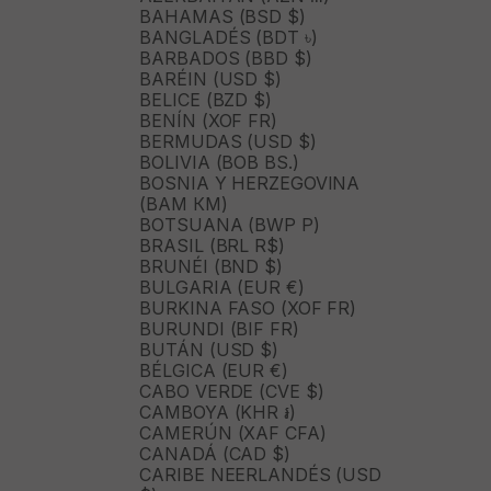
BAHAMAS (BSD $)
BANGLADÉS (BDT ৳)
BARBADOS (BBD $)
BARÉIN (USD $)
BELICE (BZD $)
BENÍN (XOF FR)
BERMUDAS (USD $)
BOLIVIA (BOB BS.)
BOSNIA Y HERZEGOVINA
(BAM КМ)
BOTSUANA (BWP P)
BRASIL (BRL R$)
BRUNÉI (BND $)
BULGARIA (EUR €)
BURKINA FASO (XOF FR)
BURUNDI (BIF FR)
BUTÁN (USD $)
BÉLGICA (EUR €)
CABO VERDE (CVE $)
CAMBOYA (KHR ៛)
CAMERÚN (XAF CFA)
CANADÁ (CAD $)
CARIBE NEERLANDÉS (USD