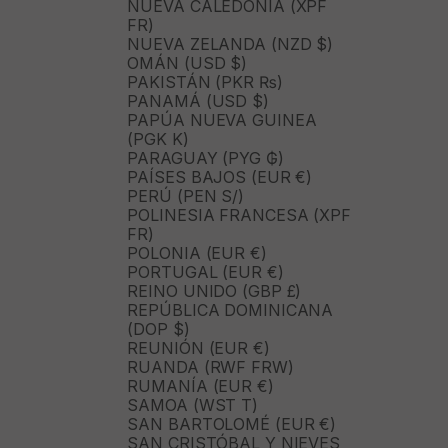
NUEVA CALEDONIA (XPF
FR)
NUEVA ZELANDA (NZD $)
OMÁN (USD $)
PAKISTÁN (PKR ₨)
PANAMÁ (USD $)
PAPÚA NUEVA GUINEA
(PGK K)
PARAGUAY (PYG ₲)
PAÍSES BAJOS (EUR €)
PERÚ (PEN S/)
POLINESIA FRANCESA (XPF
FR)
POLONIA (EUR €)
PORTUGAL (EUR €)
REINO UNIDO (GBP £)
REPÚBLICA DOMINICANA
(DOP $)
REUNIÓN (EUR €)
RUANDA (RWF FRW)
RUMANÍA (EUR €)
SAMOA (WST T)
SAN BARTOLOMÉ (EUR €)
SAN CRISTÓBAL Y NIEVES