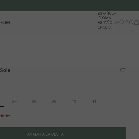
ESPAÑOL
IDIOMA
Iniciar 
Busc
Ca
ELIER
ESPAÑOL
ENGLISH
 Sole
37
38
39
40
41
idades
AÑADIR A LA CESTA