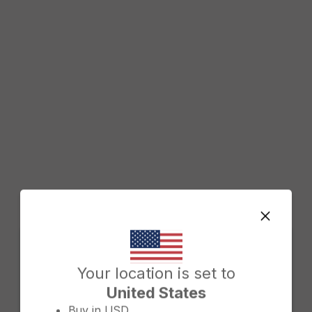
Change country/region
Your location is set to
United States
Buy in
USD