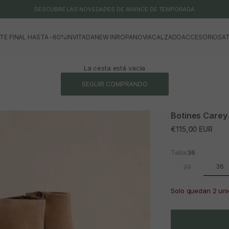
DESCUBRE LAS NOVEDADES DE AVANCE DE TEMPORADA
TE FINAL HASTA -60%
INVITADA
NEW IN
ROPA
NOVIA
CALZADO
ACCESORIOS
AT
La cesta está vacía
SEGUIR COMPRANDO
Botines Carey
Precio de oferta
€115,00 EUR
Talla:
36
36
35
Solo quedan 2 un