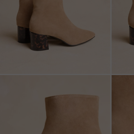
ZOOM
ZOO