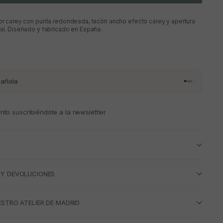
lor carey con punta redondeada, tacón ancho efecto carey y apertura
ral. Diseñado y fabricado en España.
añola
Ir al artículo 
Ir al artícul
Ir al artícul
Ir al artícu
to suscribiéndote a la newslettler
 Y DEVOLUCIONES
ESTRO ATELIER DE MADRID