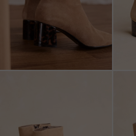
ZOOM
ZOO