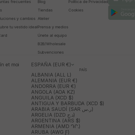
untas frecuentes
Blog
Política de Privacidad
os
Tiendas
Cookies
luciones y cambios
Atelier
bre tu vestido ideal
Prensa y medios
Card
Únete al equipo
B2B/Wholesale
Subvenciones
n et moi
ESPAÑA (EUR €)
PAÍS
ALBANIA (ALL L)
ALEMANIA (EUR €)
ANDORRA (EUR €)
ANGOLA (AOA KZ)
ANGUILA (XCD $)
ANTIGUA Y BARBUDA (XCD $)
ARABIA SAUDÍ (SAR ر.س)
ARGELIA (DZD د.ج)
ARGENTINA (ARS $)
ARMENIA (AMD ԴՐ.)
ARUBA (AWG Ƒ)