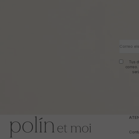
Correo el
Tus d
correo.
ser
ATEN
Cont