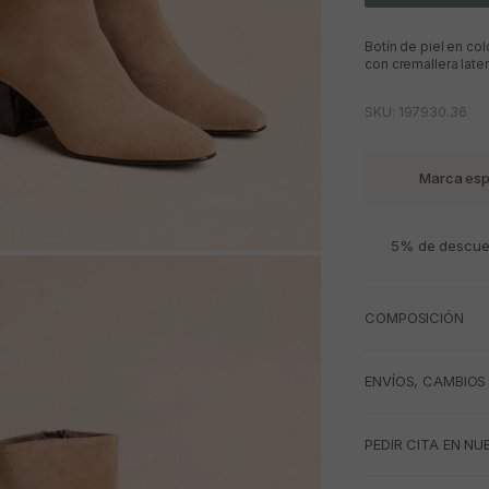
Botín de piel en co
con cremallera late
SKU: 197930.36
Marca esp
5% de descuen
M
COMPOSICIÓN
ENVÍOS, CAMBIOS
PEDIR CITA EN NU