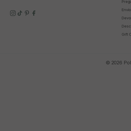
Preg
Enví
Devo
Descu
Gift 
© 2026 Polí