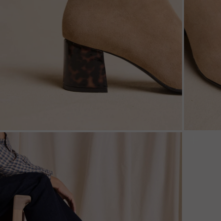
ZOOM
ZOO