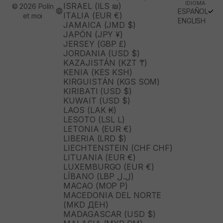
IDIOMA
ISRAEL (ILS ₪)
© 2026 Polín
ESPAÑOL
ITALIA (EUR €)
et moi
ENGLISH
JAMAICA (JMD $)
JAPÓN (JPY ¥)
JERSEY (GBP £)
JORDANIA (USD $)
KAZAJISTÁN (KZT ₸)
KENIA (KES KSH)
KIRGUISTÁN (KGS SOM)
KIRIBATI (USD $)
KUWAIT (USD $)
LAOS (LAK ₭)
LESOTO (LSL L)
LETONIA (EUR €)
LIBERIA (LRD $)
LIECHTENSTEIN (CHF CHF)
LITUANIA (EUR €)
LUXEMBURGO (EUR €)
LÍBANO (LBP ل.ل)
MACAO (MOP P)
MACEDONIA DEL NORTE
(MKD ДЕН)
MADAGASCAR (USD $)