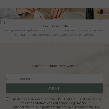
devoluciones gratis
En España, excepto en productos con descuento, novia e Invitada.
Consulta nuestra
política de cambios y devoluciones.
Ir al artículo 1
Ir al artículo 2
Ir al artículo 3
Suscríbete a nuestra Newsletter
Correo electrónico
UNIRME
Tus datos serán tratados por POLIN ET MOI S.L. Finalidad: enviar
boletines informativos a tu correo. Legitimación: tu
consentimiento, que podrás retirar en cualquier momento. Tus