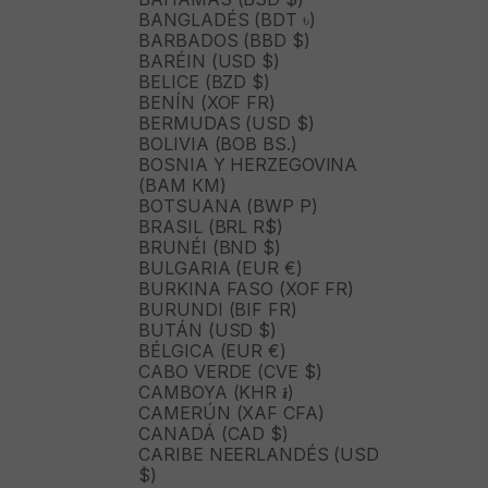
BANGLADÉS (BDT ৳)
BARBADOS (BBD $)
BARÉIN (USD $)
BELICE (BZD $)
BENÍN (XOF FR)
BERMUDAS (USD $)
BOLIVIA (BOB BS.)
BOSNIA Y HERZEGOVINA
(BAM КМ)
BOTSUANA (BWP P)
10
BRASIL (BRL R$)
%
CONSIGUE UN -
BRUNÉI (BND $)
BULGARIA (EUR €)
EN TU
PRIMERA
BURKINA FASO (XOF FR)
COMPRA EN LA APP
BURUNDI (BIF FR)
BUTÁN (USD $)
BÉLGICA (EUR €)
Descuentos exclusivos y acceso prioritario al
CABO VERDE (CVE $)
suscribirte a nuestra newsletter.
CAMBOYA (KHR ៛)
CAMERÚN (XAF CFA)
CANADÁ (CAD $)
CARIBE NEERLANDÉS (USD
$)
SUSCRÍBETE