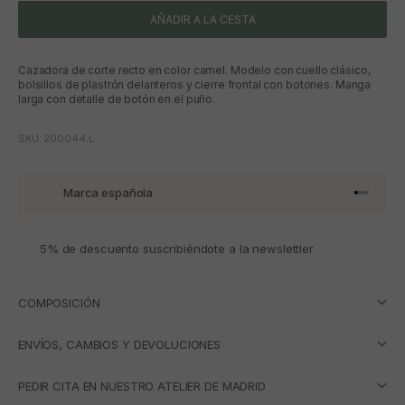
AÑADIR A LA CESTA
Cazadora de corte recto en color camel. Modelo con cuello clásico,
bolsillos de plastrón delanteros y cierre frontal con botones. Manga
larga con detalle de botón en el puño.
SKU: 200044.L
Marca española
Ir al artí
Ir al art
Ir al art
Ir al ar
5% de descuento suscribiéndote a la newslettler
COMPOSICIÓN
ENVÍOS, CAMBIOS Y DEVOLUCIONES
PEDIR CITA EN NUESTRO ATELIER DE MADRID