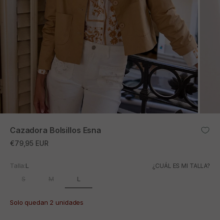
ZOOM
Cazadora Bolsillos Esna
Precio de oferta
€79,95 EUR
Talla:
L
¿CUÁL ES MI TALLA?
L
S
M
Solo quedan 2 unidades