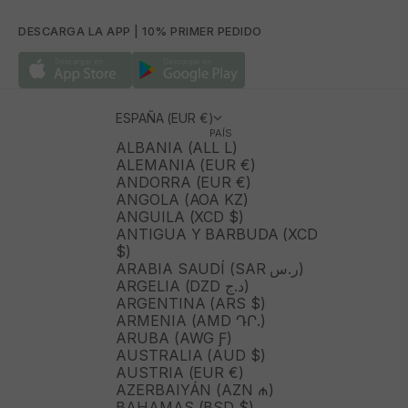
DESCARGA LA APP | 10% PRIMER PEDIDO
ESPAÑA (EUR €)
PAÍS
ALBANIA (ALL L)
ALEMANIA (EUR €)
ANDORRA (EUR €)
ANGOLA (AOA KZ)
ANGUILA (XCD $)
ANTIGUA Y BARBUDA (XCD
$)
ARABIA SAUDÍ (SAR ر.س)
ARGELIA (DZD د.ج)
ARGENTINA (ARS $)
ARMENIA (AMD ԴՐ.)
ARUBA (AWG Ƒ)
AUSTRALIA (AUD $)
AUSTRIA (EUR €)
AZERBAIYÁN (AZN ₼)
BAHAMAS (BSD $)