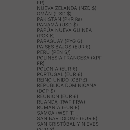
FR)
NUEVA ZELANDA (NZD $)
OMÁN (USD $)
PAKISTÁN (PKR ₨)
PANAMÁ (USD $)
PAPÚA NUEVA GUINEA
(PGK K)
PARAGUAY (PYG ₲)
PAÍSES BAJOS (EUR €)
PERÚ (PEN S/)
POLINESIA FRANCESA (XPF
FR)
POLONIA (EUR €)
PORTUGAL (EUR €)
REINO UNIDO (GBP £)
REPÚBLICA DOMINICANA
(DOP $)
REUNIÓN (EUR €)
RUANDA (RWF FRW)
RUMANÍA (EUR €)
SAMOA (WST T)
SAN BARTOLOMÉ (EUR €)
SAN CRISTÓBAL Y NIEVES
(XCD $)