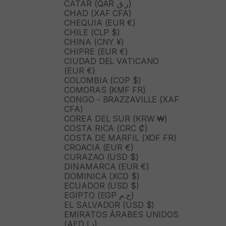
CATAR (QAR ر.ق)
CHAD (XAF CFA)
Acepto que mis datos sean utilizados por POLIN ET MOI S.L.
CHEQUIA (EUR €)
para enviarme newsletters.
CHILE (CLP $)
Tus datos no se compartirán con terceros. Consulta tus
derechos en nuestra
política de privacidad
CHINA (CNY ¥)
*Descuento no acumulable a otros códigos. Un descuento por cliente.
CHIPRE (EUR €)
CIUDAD DEL VATICANO
NO, GRACIAS
(EUR €)
COLOMBIA (COP $)
COMORAS (KMF FR)
CONGO - BRAZZAVILLE (XAF
CFA)
COREA DEL SUR (KRW ₩)
COSTA RICA (CRC ₡)
COSTA DE MARFIL (XOF FR)
CROACIA (EUR €)
CURAZAO (USD $)
DINAMARCA (EUR €)
DOMINICA (XCD $)
ECUADOR (USD $)
EGIPTO (EGP ج.م)
EL SALVADOR (USD $)
EMIRATOS ÁRABES UNIDOS
(AED د.إ)