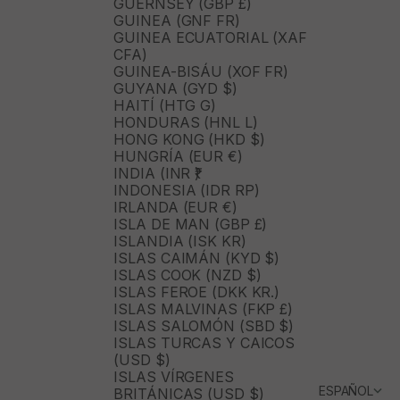
GUERNSEY (GBP £)
GUINEA (GNF FR)
GUINEA ECUATORIAL (XAF
CFA)
GUINEA-BISÁU (XOF FR)
GUYANA (GYD $)
HAITÍ (HTG G)
HONDURAS (HNL L)
HONG KONG (HKD $)
HUNGRÍA (EUR €)
INDIA (INR ₹)
INDONESIA (IDR RP)
IRLANDA (EUR €)
ISLA DE MAN (GBP £)
ISLANDIA (ISK KR)
ISLAS CAIMÁN (KYD $)
ISLAS COOK (NZD $)
ISLAS FEROE (DKK KR.)
ISLAS MALVINAS (FKP £)
ISLAS SALOMÓN (SBD $)
ISLAS TURCAS Y CAICOS
(USD $)
ISLAS VÍRGENES
ESPAÑOL
BRITÁNICAS (USD $)