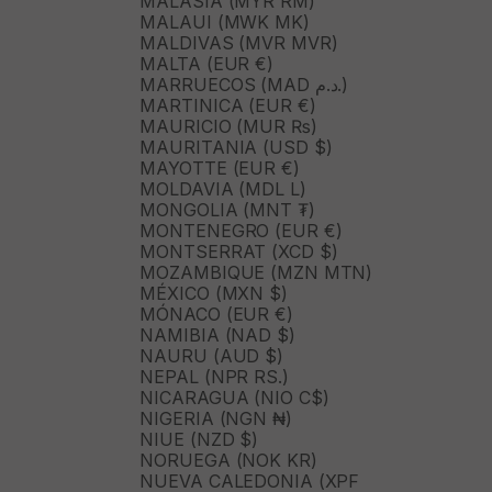
MALASIA (MYR RM)
MALAUI (MWK MK)
MALDIVAS (MVR MVR)
MALTA (EUR €)
MARRUECOS (MAD د.م.)
MARTINICA (EUR €)
MAURICIO (MUR ₨)
MAURITANIA (USD $)
MAYOTTE (EUR €)
MOLDAVIA (MDL L)
MONGOLIA (MNT ₮)
MONTENEGRO (EUR €)
MONTSERRAT (XCD $)
MOZAMBIQUE (MZN MTN)
MÉXICO (MXN $)
MÓNACO (EUR €)
NAMIBIA (NAD $)
NAURU (AUD $)
NEPAL (NPR RS.)
NICARAGUA (NIO C$)
NIGERIA (NGN ₦)
NIUE (NZD $)
NORUEGA (NOK KR)
NUEVA CALEDONIA (XPF