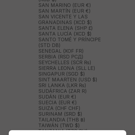
SAN MARINO (EUR €)
SAN MARTÍN (EUR €)
SAN VICENTE Y LAS
GRANADINAS (XCD $)
SANTA ELENA (SHP £)
SANTA LUCÍA (XCD $)
SANTO TOMÉ Y PRÍNCIPE
(STD DB)
SENEGAL (XOF FR)
SERBIA (RSD РСД)
SEYCHELLES (SCR ₨)
SIERRA LEONA (SLL LE)
SINGAPUR (SGD $)
SINT MAARTEN (USD $)
SRI LANKA (LKR ₨)
SUDÁFRICA (ZAR R)
SUDÁN (EUR €)
SUECIA (EUR €)
SUIZA (CHF CHF)
SURINAM (SRD $)
TAILANDIA (THB ฿)
TAIWÁN (TWD $)
TANZANIA (TZS SH)