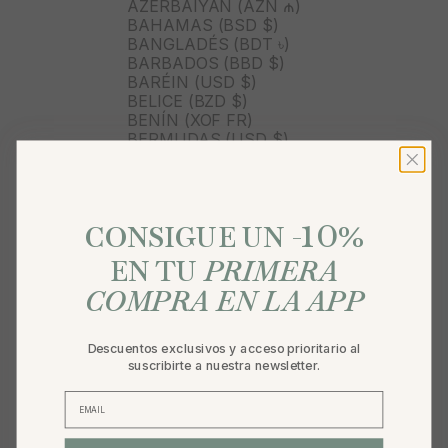
AZERBAIYÁN (AZN ₼)
BAHAMAS (BSD $)
BANGLADÉS (BDT ৳)
BARBADOS (BBD $)
BARÉIN (USD $)
BELICE (BZD $)
BENÍN (XOF FR)
BERMUDAS (USD $)
BOLIVIA (BOB BS.)
BOSNIA Y HERZEGOVINA
(BAM КМ)
10
BOTSUANA (BWP P)
%
CONSIGUE UN -
BRASIL (BRL R$)
BRUNÉI (BND $)
EN TU
PRIMERA
BULGARIA (EUR €)
BURKINA FASO (XOF FR)
COMPRA EN LA APP
BURUNDI (BIF FR)
BUTÁN (USD $)
BÉLGICA (EUR €)
Descuentos exclusivos y acceso prioritario al
CABO VERDE (CVE $)
suscribirte a nuestra newsletter.
CAMBOYA (KHR ៛)
CAMERÚN (XAF CFA)
CANADÁ (CAD $)
CARIBE NEERLANDÉS (USD