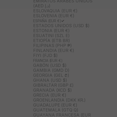
EMIRATOS ÁRABES UNIDOS
(AED د.إ)
ESLOVAQUIA (EUR €)
ESLOVENIA (EUR €)
ESPAÑA (EUR €)
ESTADOS UNIDOS (USD $)
ESTONIA (EUR €)
ESUATINI (SZL E)
ETIOPÍA (ETB BR)
FILIPINAS (PHP ₱)
FINLANDIA (EUR €)
FIYI (FJD $)
FRANCIA (EUR €)
GABÓN (USD $)
GAMBIA (GMD D)
GEORGIA (GEL ₾)
GHANA (USD $)
GIBRALTAR (GBP £)
GRANADA (XCD $)
GRECIA (EUR €)
GROENLANDIA (DKK KR.)
GUADALUPE (EUR €)
GUATEMALA (GTQ Q)
GUAYANA FRANCESA (EUR