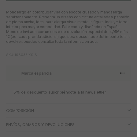
Mono largo en color buganvilla con escote cruzado y manga larga
semitransparente. Presenta un diseño con cintura entallada y pantalón
de pierna ancha, ideal para alargar visualmente la figura. Incluye forro
interior para mayor comodidad. Fabricado y diseñado en España.
Mono de invitada con un coste de devolución especial de 4,95€ más
1€ (por cada prenda adicional) que será descontado del importe total a
devolver, puedes consultar toda la información aquí.
SKU: 198035.XS-S
Marca española
Ir al artí
Ir al art
Ir al art
Ir al ar
5% de descuento suscribiéndote a la newslettler
COMPOSICIÓN
ENVÍOS, CAMBIOS Y DEVOLUCIONES