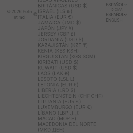
ISLAS VÍRGENES
ESPAÑOL
BRITÁNICAS (USD $)
IDIOMA
ISRAEL (ILS ₪)
© 2026 Polín
ESPAÑOL
ITALIA (EUR €)
et moi
ENGLISH
JAMAICA (JMD $)
JAPÓN (JPY ¥)
JERSEY (GBP £)
JORDANIA (USD $)
KAZAJISTÁN (KZT ₸)
KENIA (KES KSH)
KIRGUISTÁN (KGS SOM)
KIRIBATI (USD $)
KUWAIT (USD $)
LAOS (LAK ₭)
LESOTO (LSL L)
LETONIA (EUR €)
LIBERIA (LRD $)
LIECHTENSTEIN (CHF CHF)
LITUANIA (EUR €)
LUXEMBURGO (EUR €)
LÍBANO (LBP ل.ل)
MACAO (MOP P)
MACEDONIA DEL NORTE
(MKD ДЕН)