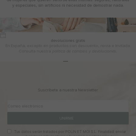
y especiales, sin artificios ni necesidad de demostrar nada.
devoluciones gratis
En España, excepto en productos con descuento, novia e Invitada.
Consulta nuestra
política de cambios y devoluciones.
Ir al artículo 1
Ir al artículo 2
Ir al artículo 3
Suscríbete a nuestra Newsletter
Correo electrónico
UNIRME
Tus datos serán tratados por POLIN ET MOI S.L. Finalidad: enviar