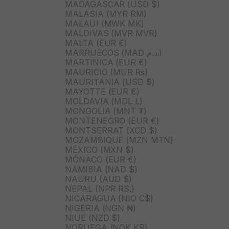
MADAGASCAR (USD $)
MALASIA (MYR RM)
MALAUI (MWK MK)
MALDIVAS (MVR MVR)
MALTA (EUR €)
MARRUECOS (MAD د.م.)
MARTINICA (EUR €)
MAURICIO (MUR ₨)
MAURITANIA (USD $)
MAYOTTE (EUR €)
MOLDAVIA (MDL L)
MONGOLIA (MNT ₮)
MONTENEGRO (EUR €)
MONTSERRAT (XCD $)
MOZAMBIQUE (MZN MTN)
MÉXICO (MXN $)
MÓNACO (EUR €)
NAMIBIA (NAD $)
NAURU (AUD $)
NEPAL (NPR RS.)
NICARAGUA (NIO C$)
NIGERIA (NGN ₦)
NIUE (NZD $)
NORUEGA (NOK KR)