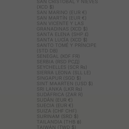
SAN CRISTÓBAL Y NIEVES
(XCD $)
SAN MARINO (EUR €)
SAN MARTÍN (EUR €)
SAN VICENTE Y LAS
GRANADINAS (XCD $)
SANTA ELENA (SHP £)
SANTA LUCÍA (XCD $)
SANTO TOMÉ Y PRÍNCIPE
(STD DB)
SENEGAL (XOF FR)
SERBIA (RSD РСД)
SEYCHELLES (SCR ₨)
SIERRA LEONA (SLL LE)
SINGAPUR (SGD $)
SINT MAARTEN (USD $)
SRI LANKA (LKR ₨)
SUDÁFRICA (ZAR R)
SUDÁN (EUR €)
SUECIA (EUR €)
SUIZA (CHF CHF)
SURINAM (SRD $)
TAILANDIA (THB ฿)
TAIWÁN (TWD $)