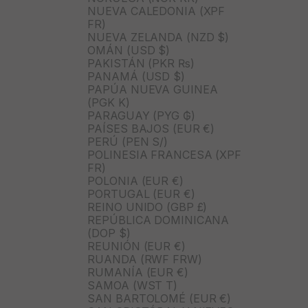
NUEVA CALEDONIA (XPF
FR)
NUEVA ZELANDA (NZD $)
OMÁN (USD $)
PAKISTÁN (PKR ₨)
PANAMÁ (USD $)
PAPÚA NUEVA GUINEA
(PGK K)
PARAGUAY (PYG ₲)
PAÍSES BAJOS (EUR €)
PERÚ (PEN S/)
POLINESIA FRANCESA (XPF
FR)
POLONIA (EUR €)
PORTUGAL (EUR €)
REINO UNIDO (GBP £)
REPÚBLICA DOMINICANA
(DOP $)
REUNIÓN (EUR €)
RUANDA (RWF FRW)
RUMANÍA (EUR €)
SAMOA (WST T)
SAN BARTOLOMÉ (EUR €)