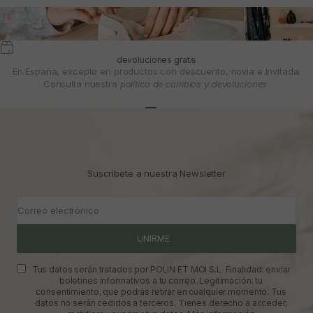
devoluciones gratis
En España, excepto en productos con descuento, novia e Invitada.
Consulta nuestra
política de cambios y devoluciones.
Ir al artículo 1
Ir al artículo 2
Ir al artículo 3
Suscríbete a nuestra Newsletter
Correo electrónico
UNIRME
Tus datos serán tratados por POLIN ET MOI S.L. Finalidad: enviar
boletines informativos a tu correo. Legitimación: tu
consentimiento, que podrás retirar en cualquier momento. Tus
datos no serán cedidos a terceros. Tienes derecho a acceder,