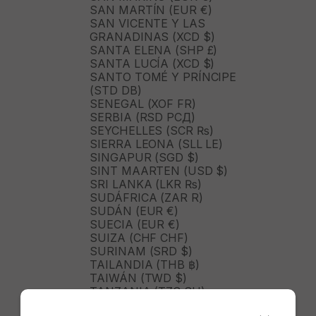
SAN MARTÍN (EUR €)
SAN VICENTE Y LAS
GRANADINAS (XCD $)
SANTA ELENA (SHP £)
SANTA LUCÍA (XCD $)
SANTO TOMÉ Y PRÍNCIPE
(STD DB)
SENEGAL (XOF FR)
SERBIA (RSD РСД)
SEYCHELLES (SCR ₨)
SIERRA LEONA (SLL LE)
SINGAPUR (SGD $)
SINT MAARTEN (USD $)
SRI LANKA (LKR ₨)
SUDÁFRICA (ZAR R)
SUDÁN (EUR €)
SUECIA (EUR €)
SUIZA (CHF CHF)
SURINAM (SRD $)
TAILANDIA (THB ฿)
TAIWÁN (TWD $)
TANZANIA (TZS SH)
TIMOR ORIENTAL (USD $)