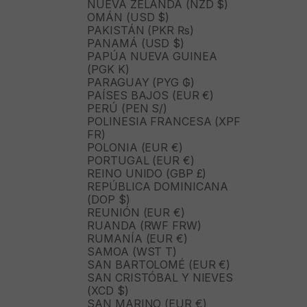
NUEVA ZELANDA (NZD $)
OMÁN (USD $)
PAKISTÁN (PKR ₨)
PANAMÁ (USD $)
PAPÚA NUEVA GUINEA
(PGK K)
PARAGUAY (PYG ₲)
PAÍSES BAJOS (EUR €)
PERÚ (PEN S/)
POLINESIA FRANCESA (XPF
FR)
POLONIA (EUR €)
PORTUGAL (EUR €)
REINO UNIDO (GBP £)
REPÚBLICA DOMINICANA
(DOP $)
REUNIÓN (EUR €)
RUANDA (RWF FRW)
RUMANÍA (EUR €)
SAMOA (WST T)
SAN BARTOLOMÉ (EUR €)
SAN CRISTÓBAL Y NIEVES
(XCD $)
SAN MARINO (EUR €)