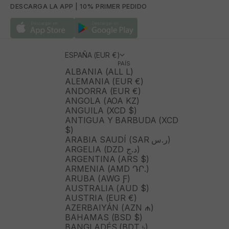
DESCARGA LA APP | 10% PRIMER PEDIDO
ESPAÑA (EUR €)
PAÍS
ALBANIA (ALL L)
ALEMANIA (EUR €)
ANDORRA (EUR €)
ANGOLA (AOA KZ)
ANGUILA (XCD $)
ANTIGUA Y BARBUDA (XCD
$)
ARABIA SAUDÍ (SAR ر.س)
ARGELIA (DZD د.ج)
ARGENTINA (ARS $)
ARMENIA (AMD ԴՐ.)
ARUBA (AWG Ƒ)
AUSTRALIA (AUD $)
AUSTRIA (EUR €)
AZERBAIYÁN (AZN ₼)
BAHAMAS (BSD $)
BANGLADÉS (BDT ৳)