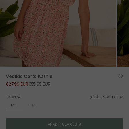
ZOOM
Vestido Corto Kathie
Precio de oferta
Precio normal
€27,99 EUR
€55,95 EUR
Talla:
M-L
¿CUÁL ES MI TALLA?
M-L
S-M
AÑADIR A LA CESTA