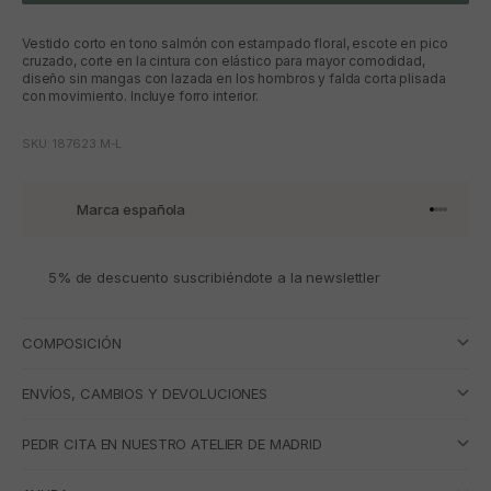
Vestido corto en tono salmón con estampado floral, escote en pico
cruzado, corte en la cintura con elástico para mayor comodidad,
diseño sin mangas con lazada en los hombros y falda corta plisada
con movimiento. Incluye forro interior.
SKU: 187623.M-L
Marca española
Ir al artí
Ir al art
Ir al art
Ir al ar
5% de descuento suscribiéndote a la newslettler
COMPOSICIÓN
ENVÍOS, CAMBIOS Y DEVOLUCIONES
PEDIR CITA EN NUESTRO ATELIER DE MADRID