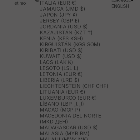
ESPAÑOL
ITALIA (EUR €)
et moi
ENGLISH
JAMAICA (JMD $)
JAPÓN (JPY ¥)
JERSEY (GBP £)
JORDANIA (USD $)
KAZAJISTÁN (KZT ₸)
KENIA (KES KSH)
KIRGUISTÁN (KGS SOM)
KIRIBATI (USD $)
KUWAIT (USD $)
LAOS (LAK ₭)
LESOTO (LSL L)
LETONIA (EUR €)
LIBERIA (LRD $)
LIECHTENSTEIN (CHF CHF)
LITUANIA (EUR €)
LUXEMBURGO (EUR €)
LÍBANO (LBP ل.ل)
MACAO (MOP P)
MACEDONIA DEL NORTE
(MKD ДЕН)
MADAGASCAR (USD $)
MALASIA (MYR RM)
MALAUI (MWK MK)