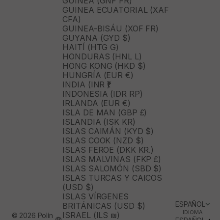
GUINEA (GNF FR)
GUINEA ECUATORIAL (XAF
CFA)
GUINEA-BISÁU (XOF FR)
GUYANA (GYD $)
HAITÍ (HTG G)
HONDURAS (HNL L)
HONG KONG (HKD $)
HUNGRÍA (EUR €)
INDIA (INR ₹)
INDONESIA (IDR RP)
IRLANDA (EUR €)
ISLA DE MAN (GBP £)
ISLANDIA (ISK KR)
ISLAS CAIMÁN (KYD $)
ISLAS COOK (NZD $)
ISLAS FEROE (DKK KR.)
ISLAS MALVINAS (FKP £)
ISLAS SALOMÓN (SBD $)
ISLAS TURCAS Y CAICOS
(USD $)
ISLAS VÍRGENES
ESPAÑOL
BRITÁNICAS (USD $)
IDIOMA
ISRAEL (ILS ₪)
© 2026 Polín