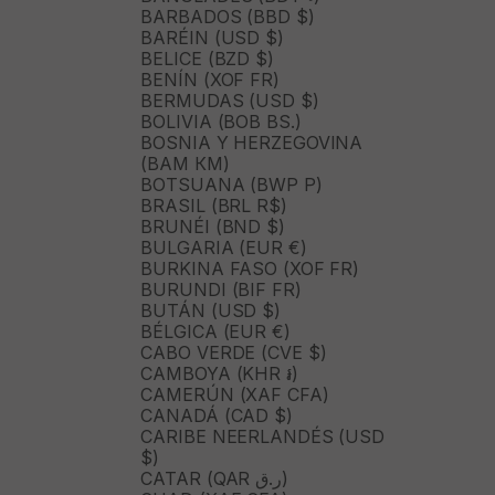
BARBADOS (BBD $)
BARÉIN (USD $)
BELICE (BZD $)
BENÍN (XOF FR)
BERMUDAS (USD $)
BOLIVIA (BOB BS.)
BOSNIA Y HERZEGOVINA
(BAM КМ)
BOTSUANA (BWP P)
BRASIL (BRL R$)
BRUNÉI (BND $)
BULGARIA (EUR €)
BURKINA FASO (XOF FR)
BURUNDI (BIF FR)
BUTÁN (USD $)
BÉLGICA (EUR €)
CABO VERDE (CVE $)
CAMBOYA (KHR ៛)
CAMERÚN (XAF CFA)
CANADÁ (CAD $)
CARIBE NEERLANDÉS (USD
$)
CATAR (QAR ر.ق)