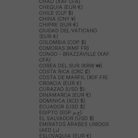
CHAD (XAF CFA)
CHEQUIA (EUR €)
CHILE (CLP $)
CHINA (CNY ¥)
CHIPRE (EUR €)
CIUDAD DEL VATICANO
(EUR €)
COLOMBIA (COP $)
COMORAS (KMF FR)
CONGO - BRAZZAVILLE (XAF
CFA)
COREA DEL SUR (KRW ₩)
COSTA RICA (CRC ₡)
COSTA DE MARFIL (XOF FR)
CROACIA (EUR €)
CURAZAO (USD $)
DINAMARCA (EUR €)
DOMINICA (XCD $)
ECUADOR (USD $)
EGIPTO (EGP ج.م)
EL SALVADOR (USD $)
EMIRATOS ÁRABES UNIDOS
(AED د.إ)
ESLOVAQUIA (EUR €)