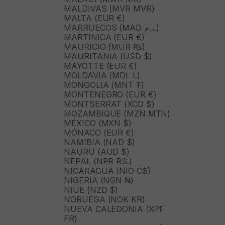
MALDIVAS (MVR MVR)
MALTA (EUR €)
MARRUECOS (MAD د.م.)
MARTINICA (EUR €)
MAURICIO (MUR ₨)
MAURITANIA (USD $)
MAYOTTE (EUR €)
MOLDAVIA (MDL L)
MONGOLIA (MNT ₮)
MONTENEGRO (EUR €)
MONTSERRAT (XCD $)
MOZAMBIQUE (MZN MTN)
MÉXICO (MXN $)
MÓNACO (EUR €)
NAMIBIA (NAD $)
NAURU (AUD $)
NEPAL (NPR RS.)
NICARAGUA (NIO C$)
NIGERIA (NGN ₦)
NIUE (NZD $)
NORUEGA (NOK KR)
NUEVA CALEDONIA (XPF
FR)