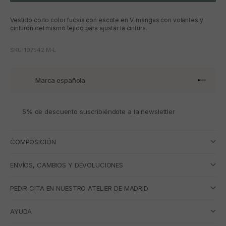
Vestido corto color fucsia con escote en V, mangas con volantes y
cinturón del mismo tejido para ajustar la cintura.
SKU: 197542.M-L
Marca española
Ir al artí
Ir al art
Ir al art
Ir al ar
5% de descuento suscribiéndote a la newslettler
COMPOSICIÓN
ENVÍOS, CAMBIOS Y DEVOLUCIONES
PEDIR CITA EN NUESTRO ATELIER DE MADRID
AYUDA