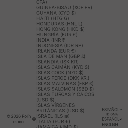
CFA)
GUINEA-BISÁU (XOF FR)
GUYANA (GYD $)
HAITÍ (HTG G)
HONDURAS (HNL L)
HONG KONG (HKD $)
HUNGRÍA (EUR €)
INDIA (INR ₹)
INDONESIA (IDR RP)
IRLANDA (EUR €)
ISLA DE MAN (GBP £)
ISLANDIA (ISK KR)
ISLAS CAIMÁN (KYD $)
ISLAS COOK (NZD $)
ISLAS FEROE (DKK KR.)
ISLAS MALVINAS (FKP £)
ISLAS SALOMÓN (SBD $)
ISLAS TURCAS Y CAICOS
(USD $)
ISLAS VÍRGENES
ESPAÑOL
BRITÁNICAS (USD $)
IDIOMA
ISRAEL (ILS ₪)
© 2026 Polín
ESPAÑOL
ITALIA (EUR €)
et moi
ENGLISH
JAMAICA (JMD $)