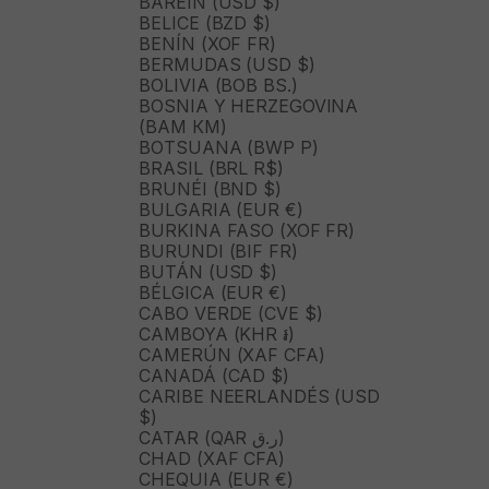
BARÉIN (USD $)
BELICE (BZD $)
BENÍN (XOF FR)
BERMUDAS (USD $)
BOLIVIA (BOB BS.)
BOSNIA Y HERZEGOVINA
(BAM КМ)
BOTSUANA (BWP P)
BRASIL (BRL R$)
BRUNÉI (BND $)
BULGARIA (EUR €)
BURKINA FASO (XOF FR)
BURUNDI (BIF FR)
BUTÁN (USD $)
BÉLGICA (EUR €)
CABO VERDE (CVE $)
CAMBOYA (KHR ៛)
CAMERÚN (XAF CFA)
CANADÁ (CAD $)
CARIBE NEERLANDÉS (USD
$)
CATAR (QAR ر.ق)
CHAD (XAF CFA)
CHEQUIA (EUR €)