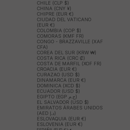
CHILE (CLP $)
CHINA (CNY ¥)
CHIPRE (EUR €)
CIUDAD DEL VATICANO
(EUR €)
COLOMBIA (COP $)
COMORAS (KMF FR)
CONGO - BRAZZAVILLE (XAF
CFA)
COREA DEL SUR (KRW ₩)
COSTA RICA (CRC ₡)
COSTA DE MARFIL (XOF FR)
CROACIA (EUR €)
CURAZAO (USD $)
DINAMARCA (EUR €)
DOMINICA (XCD $)
ECUADOR (USD $)
EGIPTO (EGP ج.م)
EL SALVADOR (USD $)
EMIRATOS ÁRABES UNIDOS
(AED د.إ)
ESLOVAQUIA (EUR €)
ESLOVENIA (EUR €)
ESPAÑA (EUR €)