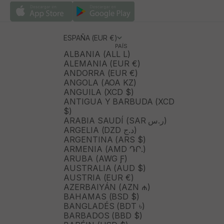
ESPAÑA (EUR €)
PAÍS
ALBANIA (ALL L)
ALEMANIA (EUR €)
ANDORRA (EUR €)
ANGOLA (AOA KZ)
ANGUILA (XCD $)
ANTIGUA Y BARBUDA (XCD
$)
ARABIA SAUDÍ (SAR ر.س)
ARGELIA (DZD د.ج)
ARGENTINA (ARS $)
ARMENIA (AMD ԴՐ.)
ARUBA (AWG Ƒ)
AUSTRALIA (AUD $)
AUSTRIA (EUR €)
AZERBAIYÁN (AZN ₼)
BAHAMAS (BSD $)
BANGLADÉS (BDT ৳)
BARBADOS (BBD $)