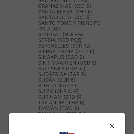
SAN VICENTE Y LAS
GRANADINAS (XCD $)
SANTA ELENA (SHP £)
SANTA LUCÍA (XCD $)
SANTO TOMÉ Y PRÍNCIPE
(STD DB)
SENEGAL (XOF FR)
SERBIA (RSD РСД)
SEYCHELLES (SCR ₨)
SIERRA LEONA (SLL LE)
SINGAPUR (SGD $)
SINT MAARTEN (USD $)
SRI LANKA (LKR ₨)
SUDÁFRICA (ZAR R)
SUDÁN (EUR €)
SUECIA (EUR €)
SUIZA (CHF CHF)
SURINAM (SRD $)
TAILANDIA (THB ฿)
TAIWÁN (TWD $)
TANZANIA (TZS SH)
TIMOR ORIENTAL (USD $)
TOGO (XOF FR)
TONGA (TOP T$)