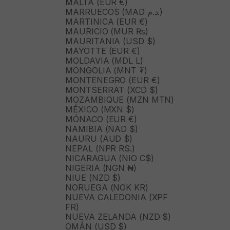
MALTA (EUR €)
MARRUECOS (MAD د.م.)
MARTINICA (EUR €)
MAURICIO (MUR ₨)
MAURITANIA (USD $)
MAYOTTE (EUR €)
MOLDAVIA (MDL L)
MONGOLIA (MNT ₮)
MONTENEGRO (EUR €)
MONTSERRAT (XCD $)
MOZAMBIQUE (MZN MTN)
MÉXICO (MXN $)
MÓNACO (EUR €)
NAMIBIA (NAD $)
NAURU (AUD $)
NEPAL (NPR RS.)
NICARAGUA (NIO C$)
NIGERIA (NGN ₦)
NIUE (NZD $)
NORUEGA (NOK KR)
NUEVA CALEDONIA (XPF
FR)
NUEVA ZELANDA (NZD $)
OMÁN (USD $)