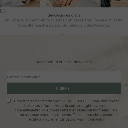
devoluciones gratis
En España, excepto en productos con descuento, novia e Invitada.
Consulta nuestra
política de cambios y devoluciones.
Ir al artículo 1
Ir al artículo 2
Ir al artículo 3
Suscríbete a nuestra Newsletter
Correo electrónico
UNIRME
Tus datos serán tratados por POLIN ET MOI S.L. Finalidad: enviar
boletines informativos a tu correo. Legitimación: tu
consentimiento, que podrás retirar en cualquier momento. Tus
datos no serán cedidos a terceros. Tienes derecho a acceder,
rectificar y suprimir tus datos.
Más información