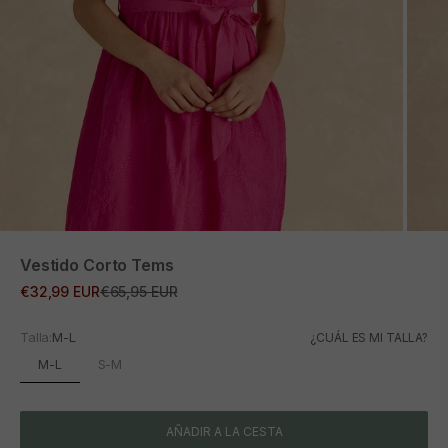
ZOOM
Vestido Corto Tems
Precio de oferta
Precio normal
€32,99 EUR
€65,95 EUR
Talla:
M-L
¿CUÁL ES MI TALLA?
M-L
S-M
AÑADIR A LA CESTA