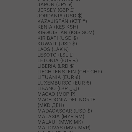
JAPÓN (JPY ¥)
JERSEY (GBP £)
JORDANIA (USD $)
KAZAJISTÁN (KZT ₸)
KENIA (KES KSH)
KIRGUISTÁN (KGS SOM)
KIRIBATI (USD $)
KUWAIT (USD $)
LAOS (LAK ₭)
LESOTO (LSL L)
LETONIA (EUR €)
LIBERIA (LRD $)
LIECHTENSTEIN (CHF CHF)
LITUANIA (EUR €)
LUXEMBURGO (EUR €)
LÍBANO (LBP ل.ل)
MACAO (MOP P)
MACEDONIA DEL NORTE
(MKD ДЕН)
MADAGASCAR (USD $)
MALASIA (MYR RM)
MALAUI (MWK MK)
MALDIVAS (MVR MVR)