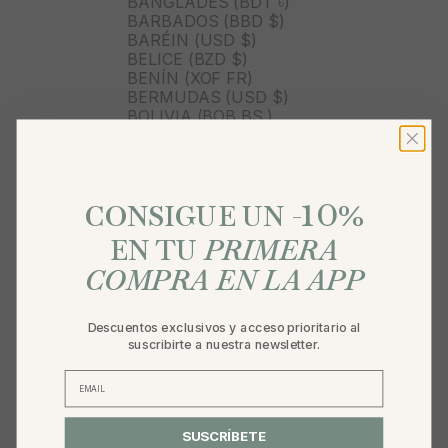
BANGLADÉS (BDT ৳)
BARBADOS (BBD $)
BARÉIN (USD $)
BELICE (BZD $)
BENÍN (XOF FR)
BERMUDAS (USD $)
BOLIVIA (BOB BS.)
BOSNIA Y HERZEGOVINA
(BAM КМ)
BOTSUANA (BWP P)
10
BRASIL (BRL R$)
%
CONSIGUE UN -
BRUNÉI (BND $)
BULGARIA (EUR €)
EN TU
PRIMERA
BURKINA FASO (XOF FR)
BURUNDI (BIF FR)
COMPRA EN LA APP
BUTÁN (USD $)
BÉLGICA (EUR €)
CABO VERDE (CVE $)
Descuentos exclusivos y acceso prioritario al
CAMBOYA (KHR ៛)
suscribirte a nuestra newsletter.
CAMERÚN (XAF CFA)
CANADÁ (CAD $)
CARIBE NEERLANDÉS (USD
$)
SUSCRÍBETE
CATAR (QAR ر.ق)