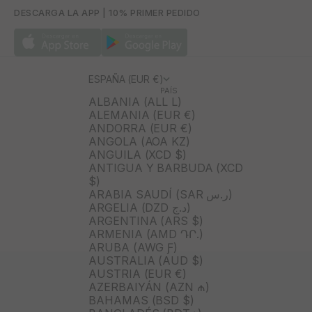
DESCARGA LA APP | 10% PRIMER PEDIDO
ESPAÑA (EUR €)
PAÍS
ALBANIA (ALL L)
ALEMANIA (EUR €)
ANDORRA (EUR €)
ANGOLA (AOA KZ)
ANGUILA (XCD $)
ANTIGUA Y BARBUDA (XCD
$)
ARABIA SAUDÍ (SAR ر.س)
ARGELIA (DZD د.ج)
ARGENTINA (ARS $)
ARMENIA (AMD ԴՐ.)
ARUBA (AWG Ƒ)
AUSTRALIA (AUD $)
AUSTRIA (EUR €)
AZERBAIYÁN (AZN ₼)
BAHAMAS (BSD $)