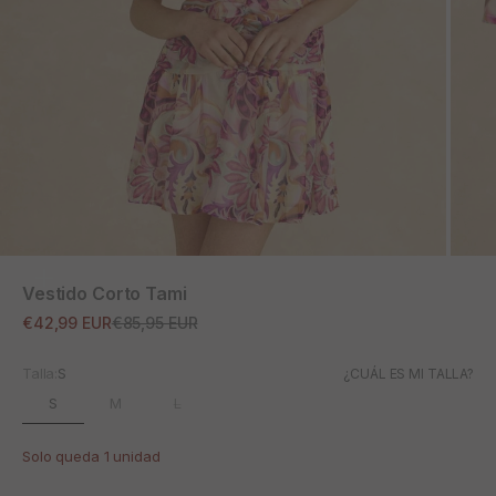
ZOOM
Vestido Corto Tami
Precio de oferta
Precio normal
€42,99 EUR
€85,95 EUR
Talla:
S
¿CUÁL ES MI TALLA?
S
M
L
Solo queda 1 unidad