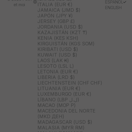
ESPAÑOL
ITALIA (EUR €)
et moi
ENGLISH
JAMAICA (JMD $)
JAPÓN (JPY ¥)
JERSEY (GBP £)
JORDANIA (USD $)
KAZAJISTÁN (KZT ₸)
KENIA (KES KSH)
KIRGUISTÁN (KGS SOM)
KIRIBATI (USD $)
KUWAIT (USD $)
LAOS (LAK ₭)
LESOTO (LSL L)
LETONIA (EUR €)
LIBERIA (LRD $)
LIECHTENSTEIN (CHF CHF)
LITUANIA (EUR €)
LUXEMBURGO (EUR €)
LÍBANO (LBP ل.ل)
MACAO (MOP P)
MACEDONIA DEL NORTE
(MKD ДЕН)
MADAGASCAR (USD $)
MALASIA (MYR RM)