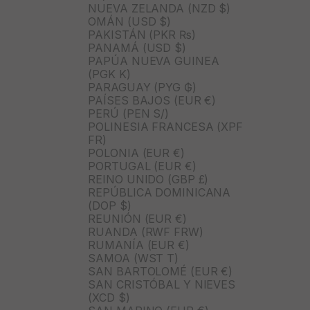
NUEVA ZELANDA (NZD $)
OMÁN (USD $)
PAKISTÁN (PKR ₨)
PANAMÁ (USD $)
PAPÚA NUEVA GUINEA
(PGK K)
PARAGUAY (PYG ₲)
PAÍSES BAJOS (EUR €)
PERÚ (PEN S/)
POLINESIA FRANCESA (XPF
FR)
POLONIA (EUR €)
PORTUGAL (EUR €)
REINO UNIDO (GBP £)
REPÚBLICA DOMINICANA
(DOP $)
REUNIÓN (EUR €)
RUANDA (RWF FRW)
RUMANÍA (EUR €)
SAMOA (WST T)
SAN BARTOLOMÉ (EUR €)
SAN CRISTÓBAL Y NIEVES
(XCD $)