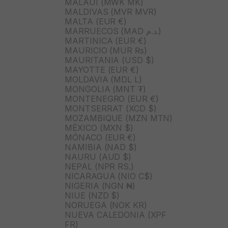
MALAUI (MWK MK)
MALDIVAS (MVR MVR)
MALTA (EUR €)
MARRUECOS (MAD د.م.)
MARTINICA (EUR €)
MAURICIO (MUR ₨)
MAURITANIA (USD $)
MAYOTTE (EUR €)
MOLDAVIA (MDL L)
MONGOLIA (MNT ₮)
MONTENEGRO (EUR €)
MONTSERRAT (XCD $)
MOZAMBIQUE (MZN MTN)
MÉXICO (MXN $)
MÓNACO (EUR €)
NAMIBIA (NAD $)
NAURU (AUD $)
NEPAL (NPR RS.)
NICARAGUA (NIO C$)
NIGERIA (NGN ₦)
NIUE (NZD $)
NORUEGA (NOK KR)
NUEVA CALEDONIA (XPF
FR)