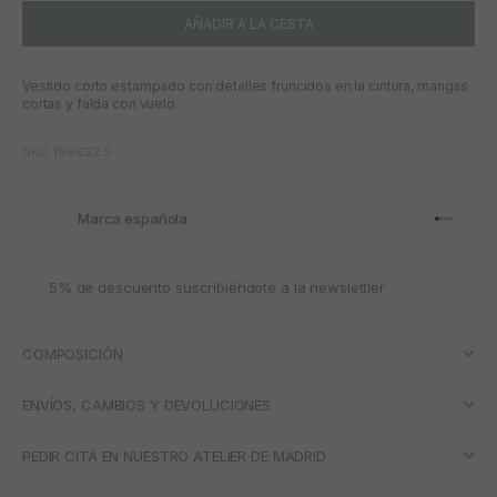
AÑADIR A LA CESTA
Vestido corto estampado con detalles fruncidos en la cintura, mangas
cortas y falda con vuelo.
SKU: 196632.S
Marca española
Ir al artí
Ir al art
Ir al art
Ir al ar
5% de descuento suscribiéndote a la newslettler
COMPOSICIÓN
ENVÍOS, CAMBIOS Y DEVOLUCIONES
PEDIR CITA EN NUESTRO ATELIER DE MADRID