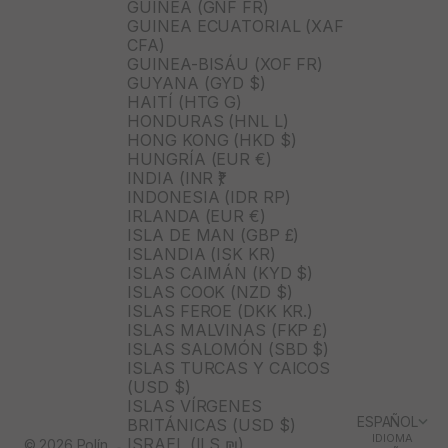
GUINEA (GNF FR)
GUINEA ECUATORIAL (XAF
CFA)
GUINEA-BISÁU (XOF FR)
GUYANA (GYD $)
HAITÍ (HTG G)
HONDURAS (HNL L)
HONG KONG (HKD $)
HUNGRÍA (EUR €)
INDIA (INR ₹)
INDONESIA (IDR RP)
IRLANDA (EUR €)
ISLA DE MAN (GBP £)
ISLANDIA (ISK KR)
ISLAS CAIMÁN (KYD $)
ISLAS COOK (NZD $)
ISLAS FEROE (DKK KR.)
ISLAS MALVINAS (FKP £)
ISLAS SALOMÓN (SBD $)
ISLAS TURCAS Y CAICOS
(USD $)
ISLAS VÍRGENES
ESPAÑOL
BRITÁNICAS (USD $)
IDIOMA
ISRAEL (ILS ₪)
© 2026 Polín