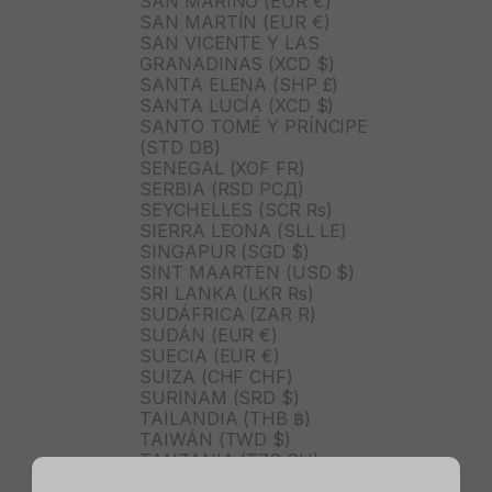
SAN MARINO (EUR €)
SAN MARTÍN (EUR €)
SAN VICENTE Y LAS
GRANADINAS (XCD $)
SANTA ELENA (SHP £)
SANTA LUCÍA (XCD $)
SANTO TOMÉ Y PRÍNCIPE
(STD DB)
SENEGAL (XOF FR)
SERBIA (RSD РСД)
SEYCHELLES (SCR ₨)
SIERRA LEONA (SLL LE)
SINGAPUR (SGD $)
SINT MAARTEN (USD $)
SRI LANKA (LKR ₨)
SUDÁFRICA (ZAR R)
SUDÁN (EUR €)
SUECIA (EUR €)
SUIZA (CHF CHF)
SURINAM (SRD $)
TAILANDIA (THB ฿)
TAIWÁN (TWD $)
TANZANIA (TZS SH)
TIMOR ORIENTAL (USD $)