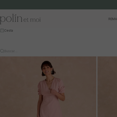
Ir al contenido
Polín et moi
REMA
Cesta
Buscar…