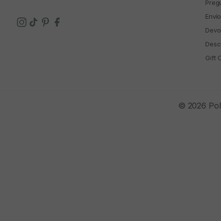
Preg
Enví
Devo
Descu
Gift 
© 2026 Polí