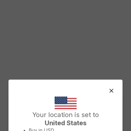
Change country/region
Your location is set to
United States
Buy in
USD