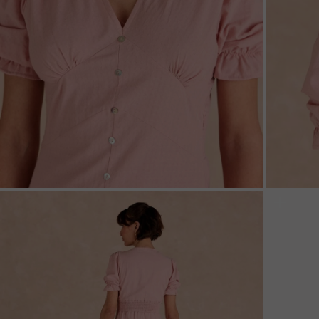
ZOOM
ZOO