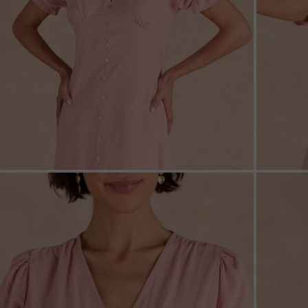
ZOOM
ZOO