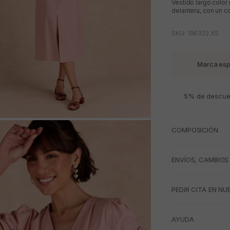
Vestido largo color
delantera, con un c
SKU: 196322.XS
Marca esp
5% de descuen
M
COMPOSICIÓN
ENVÍOS, CAMBIOS
PEDIR CITA EN NU
AYUDA