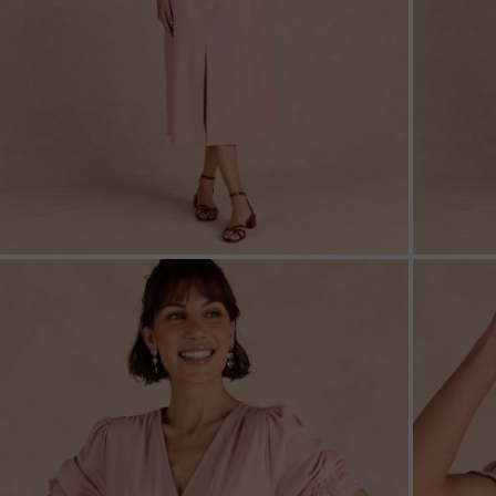
ZOOM
ZOO