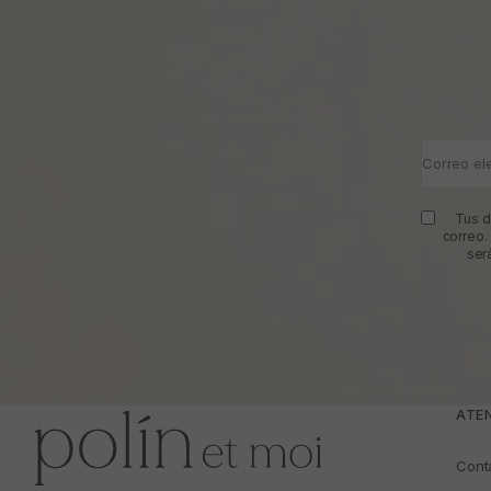
Correo el
Tus d
correo.
ser
ATEN
Cont