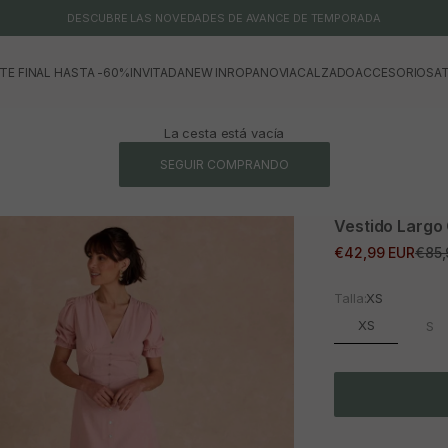
DESCUBRE LAS NOVEDADES DE AVANCE DE TEMPORADA
TE FINAL HASTA -60%
INVITADA
NEW IN
ROPA
NOVIA
CALZADO
ACCESORIOS
AT
La cesta está vacía
SEGUIR COMPRANDO
Vestido Largo 
Precio de oferta
Prec
€42,99 EUR
€85,
Talla:
XS
XS
S