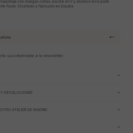
 maquillaje con mangas cortas, escote en V y abertura en la parte
orte fluido. Diseñado y fabricado en España.
añola
Ir al artículo 
Ir al artícul
Ir al artícul
Ir al artícu
to suscribiéndote a la newslettler
 Y DEVOLUCIONES
ESTRO ATELIER DE MADRID