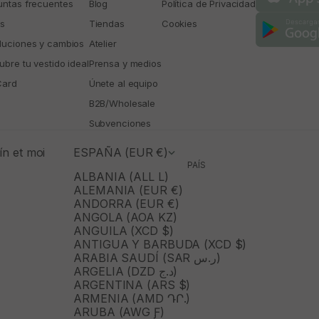
untas frecuentes
Blog
Política de Privacidad
os
Tiendas
Cookies
luciones y cambios
Atelier
bre tu vestido ideal
Prensa y medios
Card
Únete al equipo
B2B/Wholesale
Subvenciones
n et moi
ESPAÑA (EUR €)
PAÍS
ALBANIA (ALL L)
ALEMANIA (EUR €)
ANDORRA (EUR €)
ANGOLA (AOA KZ)
ANGUILA (XCD $)
ANTIGUA Y BARBUDA (XCD $)
ARABIA SAUDÍ (SAR ر.س)
ARGELIA (DZD د.ج)
ARGENTINA (ARS $)
ARMENIA (AMD ԴՐ.)
ARUBA (AWG Ƒ)