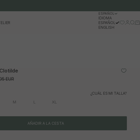
ESPAÑOL
IDIOMA
Iniciar 
Busc
Ca
ELIER
ESPAÑOL
ENGLISH
Clotilde
io normal
95 EUR
¿CUÁL ES MI TALLA?
M
L
XL
AÑADIR A LA CESTA