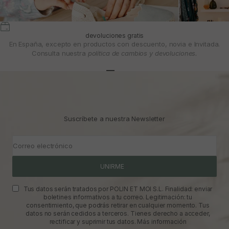
devoluciones gratis
En España, excepto en productos con descuento, novia e Invitada.
Consulta nuestra
política de cambios y devoluciones.
Ir al artículo 1
Ir al artículo 2
Ir al artículo 3
Suscríbete a nuestra Newsletter
Correo electrónico
UNIRME
Tus datos serán tratados por POLIN ET MOI S.L. Finalidad: enviar
boletines informativos a tu correo. Legitimación: tu
consentimiento, que podrás retirar en cualquier momento. Tus
datos no serán cedidos a terceros. Tienes derecho a acceder,
rectificar y suprimir tus datos.
Más información