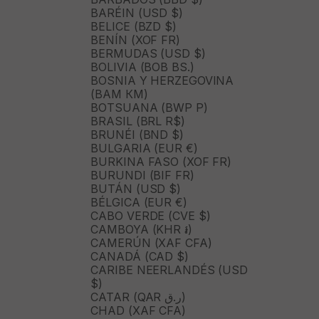
BARÉIN (USD $)
BELICE (BZD $)
BENÍN (XOF FR)
BERMUDAS (USD $)
BOLIVIA (BOB BS.)
BOSNIA Y HERZEGOVINA
(BAM КМ)
BOTSUANA (BWP P)
BRASIL (BRL R$)
BRUNÉI (BND $)
BULGARIA (EUR €)
BURKINA FASO (XOF FR)
BURUNDI (BIF FR)
BUTÁN (USD $)
BÉLGICA (EUR €)
CABO VERDE (CVE $)
CAMBOYA (KHR ៛)
CAMERÚN (XAF CFA)
CANADÁ (CAD $)
CARIBE NEERLANDÉS (USD
$)
CATAR (QAR ر.ق)
CHAD (XAF CFA)