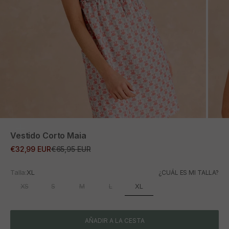
ZOOM
Vestido Corto Maia
Precio de oferta
Precio normal
€32,99 EUR
€65,95 EUR
Talla:
XL
¿CUÁL ES MI TALLA?
XL
XS
S
M
L
AÑADIR A LA CESTA