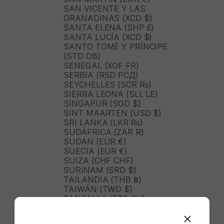
SAN VICENTE Y LAS
GRANADINAS (XCD $)
SANTA ELENA (SHP £)
SANTA LUCÍA (XCD $)
SANTO TOMÉ Y PRÍNCIPE
(STD DB)
SENEGAL (XOF FR)
SERBIA (RSD РСД)
SEYCHELLES (SCR ₨)
SIERRA LEONA (SLL LE)
SINGAPUR (SGD $)
SINT MAARTEN (USD $)
SRI LANKA (LKR ₨)
SUDÁFRICA (ZAR R)
SUDÁN (EUR €)
SUECIA (EUR €)
SUIZA (CHF CHF)
SURINAM (SRD $)
TAILANDIA (THB ฿)
TAIWÁN (TWD $)
TANZANIA (TZS SH)
TIMOR ORIENTAL (USD $)
TOGO (XOF FR)