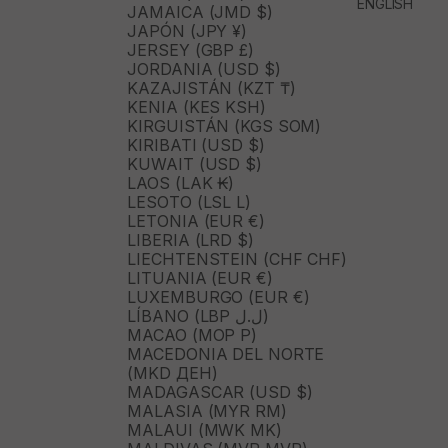
ENGLISH
JAMAICA (JMD $)
JAPÓN (JPY ¥)
JERSEY (GBP £)
JORDANIA (USD $)
KAZAJISTÁN (KZT ₸)
KENIA (KES KSH)
KIRGUISTÁN (KGS SOM)
KIRIBATI (USD $)
KUWAIT (USD $)
LAOS (LAK ₭)
LESOTO (LSL L)
LETONIA (EUR €)
LIBERIA (LRD $)
LIECHTENSTEIN (CHF CHF)
LITUANIA (EUR €)
LUXEMBURGO (EUR €)
LÍBANO (LBP ل.ل)
MACAO (MOP P)
MACEDONIA DEL NORTE
(MKD ДЕН)
MADAGASCAR (USD $)
MALASIA (MYR RM)
MALAUI (MWK MK)