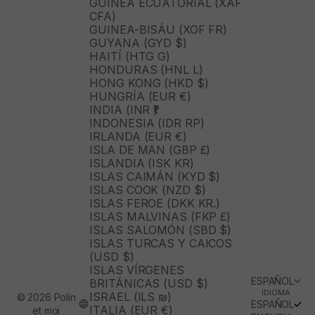
GUINEA ECUATORIAL (XAF
CFA)
GUINEA-BISÁU (XOF FR)
GUYANA (GYD $)
HAITÍ (HTG G)
HONDURAS (HNL L)
HONG KONG (HKD $)
HUNGRÍA (EUR €)
INDIA (INR ₹)
INDONESIA (IDR RP)
IRLANDA (EUR €)
ISLA DE MAN (GBP £)
ISLANDIA (ISK KR)
ISLAS CAIMÁN (KYD $)
ISLAS COOK (NZD $)
ISLAS FEROE (DKK KR.)
ISLAS MALVINAS (FKP £)
ISLAS SALOMÓN (SBD $)
ISLAS TURCAS Y CAICOS
(USD $)
ISLAS VÍRGENES
ESPAÑOL
BRITÁNICAS (USD $)
IDIOMA
ISRAEL (ILS ₪)
© 2026 Polín
ESPAÑOL
ITALIA (EUR €)
et moi