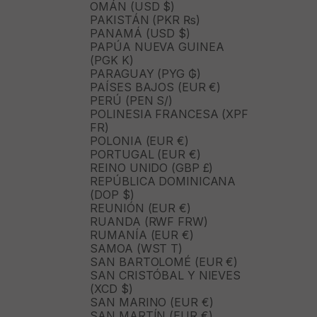
OMÁN (USD $)
PAKISTÁN (PKR ₨)
PANAMÁ (USD $)
PAPÚA NUEVA GUINEA
(PGK K)
PARAGUAY (PYG ₲)
PAÍSES BAJOS (EUR €)
PERÚ (PEN S/)
POLINESIA FRANCESA (XPF
FR)
POLONIA (EUR €)
PORTUGAL (EUR €)
REINO UNIDO (GBP £)
REPÚBLICA DOMINICANA
(DOP $)
REUNIÓN (EUR €)
RUANDA (RWF FRW)
RUMANÍA (EUR €)
SAMOA (WST T)
SAN BARTOLOMÉ (EUR €)
SAN CRISTÓBAL Y NIEVES
(XCD $)
SAN MARINO (EUR €)
SAN MARTÍN (EUR €)