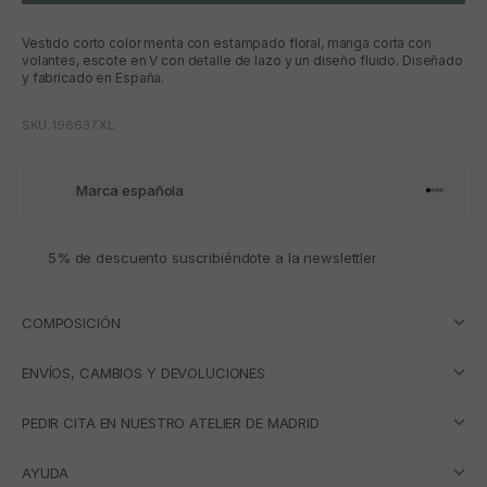
Vestido corto color menta con estampado floral, manga corta con
volantes, escote en V con detalle de lazo y un diseño fluido. Diseñado
y fabricado en España.
SKU: 196637.XL
Marca española
Ir al artí
Ir al art
Ir al art
Ir al ar
5% de descuento suscribiéndote a la newslettler
COMPOSICIÓN
ENVÍOS, CAMBIOS Y DEVOLUCIONES
PEDIR CITA EN NUESTRO ATELIER DE MADRID
AYUDA