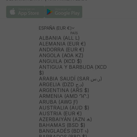
ESPAÑA (EUR €)
PAÍS
ALBANIA (ALL L)
ALEMANIA (EUR €)
ANDORRA (EUR €)
ANGOLA (AOA KZ)
ANGUILA (XCD $)
ANTIGUA Y BARBUDA (XCD
$)
ARABIA SAUDÍ (SAR ر.س)
ARGELIA (DZD د.ج)
ARGENTINA (ARS $)
ARMENIA (AMD ԴՐ.)
ARUBA (AWG Ƒ)
AUSTRALIA (AUD $)
AUSTRIA (EUR €)
AZERBAIYÁN (AZN ₼)
BAHAMAS (BSD $)
BANGLADÉS (BDT ৳)
BARBADOS (BBD $)