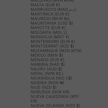
MALDIVAS (MVR MVR)
MALTA (EUR €)
MARRUECOS (MAD د.م.)
MARTINICA (EUR €)
MAURICIO (MUR ₨)
MAURITANIA (USD $)
MAYOTTE (EUR €)
MOLDAVIA (MDL L)
MONGOLIA (MNT ₮)
MONTENEGRO (EUR €)
MONTSERRAT (XCD $)
MOZAMBIQUE (MZN MTN)
MÉXICO (MXN $)
MÓNACO (EUR €)
NAMIBIA (NAD $)
NAURU (AUD $)
NEPAL (NPR RS.)
NICARAGUA (NIO C$)
NIGERIA (NGN ₦)
NIUE (NZD $)
NORUEGA (NOK KR)
NUEVA CALEDONIA (XPF
FR)
NUEVA ZELANDA (NZD $)