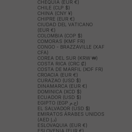
CHEQUIA (EUR €)
CHILE (CLP $)
CHINA (CNY ¥)
CHIPRE (EUR €)
CIUDAD DEL VATICANO
(EUR €)
COLOMBIA (COP $)
COMORAS (KMF FR)
CONGO - BRAZZAVILLE (XAF
CFA)
COREA DEL SUR (KRW ₩)
COSTA RICA (CRC ₡)
COSTA DE MARFIL (XOF FR)
CROACIA (EUR €)
CURAZAO (USD $)
DINAMARCA (EUR €)
DOMINICA (XCD $)
ECUADOR (USD $)
EGIPTO (EGP ج.م)
EL SALVADOR (USD $)
EMIRATOS ÁRABES UNIDOS
(AED د.إ)
ESLOVAQUIA (EUR €)
ESLOVENIA (EUR €)