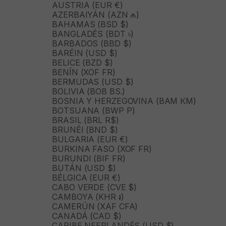
AUSTRIA (EUR €)
AZERBAIYÁN (AZN ₼)
BAHAMAS (BSD $)
BANGLADÉS (BDT ৳)
BARBADOS (BBD $)
BARÉIN (USD $)
BELICE (BZD $)
BENÍN (XOF FR)
BERMUDAS (USD $)
BOLIVIA (BOB BS.)
BOSNIA Y HERZEGOVINA (BAM КМ)
BOTSUANA (BWP P)
BRASIL (BRL R$)
BRUNÉI (BND $)
BULGARIA (EUR €)
BURKINA FASO (XOF FR)
BURUNDI (BIF FR)
BUTÁN (USD $)
BÉLGICA (EUR €)
CABO VERDE (CVE $)
CAMBOYA (KHR ៛)
CAMERÚN (XAF CFA)
CANADÁ (CAD $)
CARIBE NEERLANDÉS (USD $)