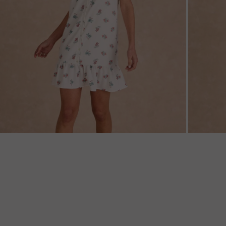
ZOOM
ZOO