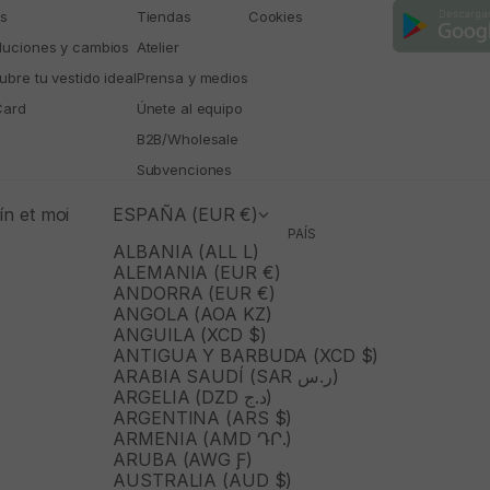
os
Tiendas
Cookies
luciones y cambios
Atelier
bre tu vestido ideal
Prensa y medios
Card
Únete al equipo
B2B/Wholesale
Subvenciones
n et moi
ESPAÑA (EUR €)
PAÍS
ALBANIA (ALL L)
ALEMANIA (EUR €)
ANDORRA (EUR €)
ANGOLA (AOA KZ)
ANGUILA (XCD $)
ANTIGUA Y BARBUDA (XCD $)
ARABIA SAUDÍ (SAR ر.س)
ARGELIA (DZD د.ج)
ARGENTINA (ARS $)
ARMENIA (AMD ԴՐ.)
ARUBA (AWG Ƒ)
AUSTRALIA (AUD $)