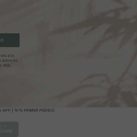
ME
vos a tu
s datos no
s.
Más
 APP | 10% PRIMER PEDIDO