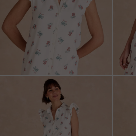
ZOOM
ZOO