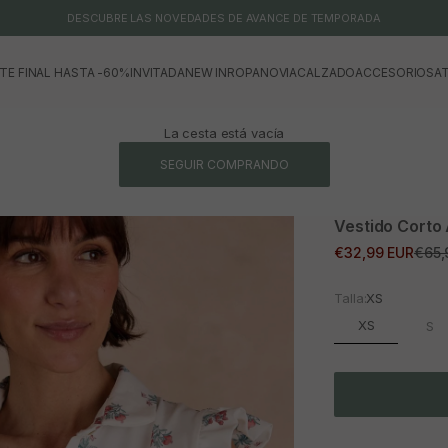
DESCUBRE LAS NOVEDADES DE AVANCE DE TEMPORADA
TE FINAL HASTA -60%
INVITADA
NEW IN
ROPA
NOVIA
CALZADO
ACCESORIOS
AT
La cesta está vacía
SEGUIR COMPRANDO
Vestido Corto
Precio de oferta
Prec
€32,99 EUR
€65,
Talla:
XS
XS
S