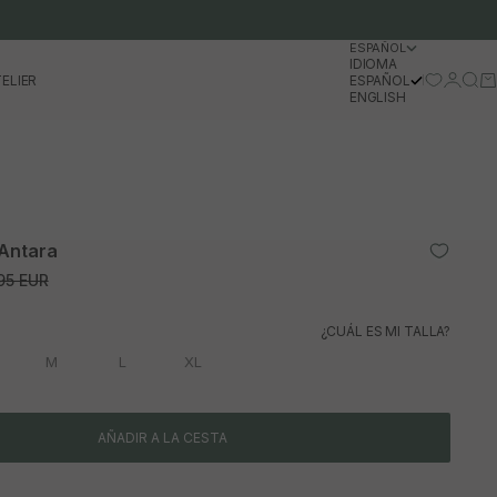
ESPAÑOL
IDIOMA
Iniciar 
Busc
Ca
ELIER
ESPAÑOL
ENGLISH
 Antara
io normal
95 EUR
¿CUÁL ES MI TALLA?
M
L
XL
AÑADIR A LA CESTA