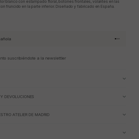
lor blanco con estampado floral, botones frontales, volantes en las
on fruncido en la parte inferior. Diseñado y fabricado en España.
añola
Ir al artículo 
Ir al artícul
Ir al artícul
Ir al artícu
to suscribiéndote a la newslettler
 Y DEVOLUCIONES
ESTRO ATELIER DE MADRID