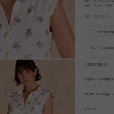
Vestido corto de co
mangas y un corte c
SKU: 196332.XS
Marca esp
5% de descuen
M
COMPOSICIÓN
ENVÍOS, CAMBIOS
PEDIR CITA EN NU
AYUDA