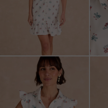
ZOOM
ZOO