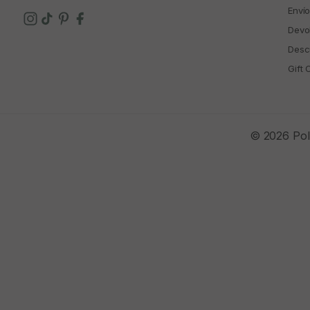
Enví
Devo
Descu
Gift 
© 2026 Polí