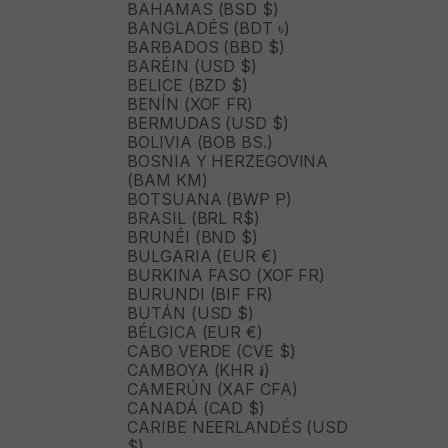
BAHAMAS (BSD $)
BANGLADÉS (BDT ৳)
BARBADOS (BBD $)
BARÉIN (USD $)
BELICE (BZD $)
BENÍN (XOF FR)
BERMUDAS (USD $)
BOLIVIA (BOB BS.)
BOSNIA Y HERZEGOVINA
(BAM КМ)
BOTSUANA (BWP P)
BRASIL (BRL R$)
BRUNÉI (BND $)
BULGARIA (EUR €)
BURKINA FASO (XOF FR)
BURUNDI (BIF FR)
BUTÁN (USD $)
BÉLGICA (EUR €)
CABO VERDE (CVE $)
CAMBOYA (KHR ៛)
CAMERÚN (XAF CFA)
CANADÁ (CAD $)
CARIBE NEERLANDÉS (USD
$)