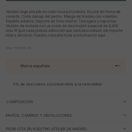
Vestido largo plisado en color rosa polvoriento. Escote en forma de
corazón. Corte debajo del pecho. Manga de tirantes con volantes.
Espalda elástica. Dispone de forro interior. Tela ligera y vaporosa.
Vestido de invitada con un coste de devolución especial de 4,95€
más 1€ (por cada prenda adicional) que será descontado del importe
total a devolver. Puedes consultar toda la información aquí.
SKU: 190016.XS
Marca española
Ir al artí
Ir al art
Ir al art
Ir al ar
5% de descuento suscribiéndote a la newslettler
COMPOSICIÓN
ENVÍOS, CAMBIOS Y DEVOLUCIONES
PEDIR CITA EN NUESTRO ATELIER DE MADRID