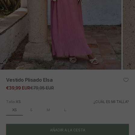
ZOOM
Vestido Plisado Elsa
Precio de oferta
Precio normal
€39,99 EUR
€79,95 EUR
Talla:
XS
¿CUÁL ES MI TALLA?
XS
S
M
L
AÑADIR A LA CESTA