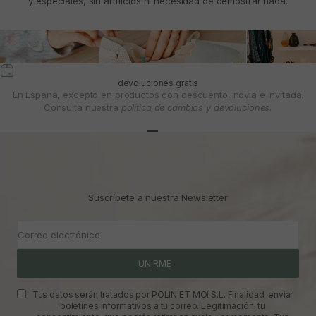
y especiales, sin artificios ni necesidad de demostrar nada.
devoluciones gratis
En España, excepto en productos con descuento, novia e Invitada.
Consulta nuestra
política de cambios y devoluciones.
Ir al artículo 1
Ir al artículo 2
Ir al artículo 3
Suscríbete a nuestra Newsletter
Correo electrónico
UNIRME
Tus datos serán tratados por POLIN ET MOI S.L. Finalidad: enviar
boletines informativos a tu correo. Legitimación: tu