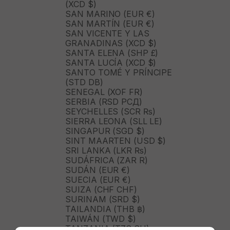
(XCD $)
SAN MARINO (EUR €)
SAN MARTÍN (EUR €)
SAN VICENTE Y LAS
GRANADINAS (XCD $)
SANTA ELENA (SHP £)
SANTA LUCÍA (XCD $)
SANTO TOMÉ Y PRÍNCIPE
(STD DB)
SENEGAL (XOF FR)
SERBIA (RSD РСД)
SEYCHELLES (SCR ₨)
SIERRA LEONA (SLL LE)
SINGAPUR (SGD $)
SINT MAARTEN (USD $)
SRI LANKA (LKR ₨)
SUDÁFRICA (ZAR R)
SUDÁN (EUR €)
SUECIA (EUR €)
SUIZA (CHF CHF)
SURINAM (SRD $)
TAILANDIA (THB ฿)
TAIWÁN (TWD $)
TANZANIA (TZS SH)