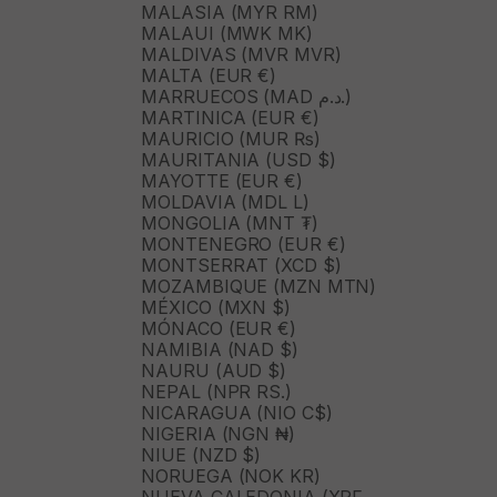
MALASIA (MYR RM)
MALAUI (MWK MK)
MALDIVAS (MVR MVR)
MALTA (EUR €)
MARRUECOS (MAD د.م.)
MARTINICA (EUR €)
MAURICIO (MUR ₨)
MAURITANIA (USD $)
MAYOTTE (EUR €)
MOLDAVIA (MDL L)
MONGOLIA (MNT ₮)
MONTENEGRO (EUR €)
MONTSERRAT (XCD $)
MOZAMBIQUE (MZN MTN)
MÉXICO (MXN $)
MÓNACO (EUR €)
NAMIBIA (NAD $)
NAURU (AUD $)
NEPAL (NPR RS.)
NICARAGUA (NIO C$)
NIGERIA (NGN ₦)
NIUE (NZD $)
NORUEGA (NOK KR)