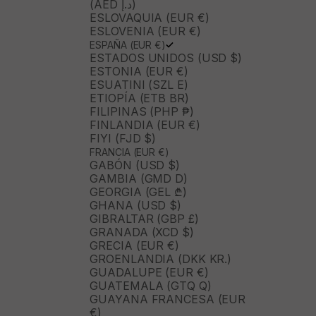
(AED د.إ)
ESLOVAQUIA (EUR €)
ESLOVENIA (EUR €)
ESPAÑA (EUR €)
ESTADOS UNIDOS (USD $)
ESTONIA (EUR €)
ESUATINI (SZL E)
ETIOPÍA (ETB BR)
FILIPINAS (PHP ₱)
FINLANDIA (EUR €)
FIYI (FJD $)
FRANCIA (EUR €)
GABÓN (USD $)
GAMBIA (GMD D)
GEORGIA (GEL ₾)
GHANA (USD $)
GIBRALTAR (GBP £)
GRANADA (XCD $)
GRECIA (EUR €)
GROENLANDIA (DKK KR.)
GUADALUPE (EUR €)
GUATEMALA (GTQ Q)
GUAYANA FRANCESA (EUR
€)