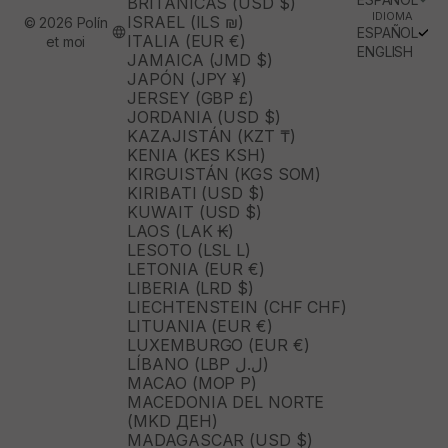
BRITÁNICAS (USD $)
IDIOMA
ISRAEL (ILS ₪)
© 2026 Polín
ESPAÑOL
ITALIA (EUR €)
et moi
ENGLISH
JAMAICA (JMD $)
JAPÓN (JPY ¥)
JERSEY (GBP £)
JORDANIA (USD $)
KAZAJISTÁN (KZT ₸)
KENIA (KES KSH)
KIRGUISTÁN (KGS SOM)
KIRIBATI (USD $)
KUWAIT (USD $)
LAOS (LAK ₭)
LESOTO (LSL L)
LETONIA (EUR €)
LIBERIA (LRD $)
LIECHTENSTEIN (CHF CHF)
LITUANIA (EUR €)
LUXEMBURGO (EUR €)
LÍBANO (LBP ل.ل)
MACAO (MOP P)
MACEDONIA DEL NORTE
(MKD ДЕН)
MADAGASCAR (USD $)