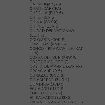
CATAR (QAR ر.ق)
CHAD (XAF CFA)
CHEQUIA (EUR €)
CHILE (CLP $)
CHINA (CNY ¥)
CHIPRE (EUR €)
CIUDAD DEL VATICANO
(EUR €)
COLOMBIA (COP $)
COMORAS (KMF FR)
CONGO - BRAZZAVILLE (XAF
CFA)
COREA DEL SUR (KRW ₩)
COSTA RICA (CRC ₡)
COSTA DE MARFIL (XOF FR)
CROACIA (EUR €)
CURAZAO (USD $)
DINAMARCA (EUR €)
DOMINICA (XCD $)
ECUADOR (USD $)
EGIPTO (EGP ج.م)
EL SALVADOR (USD $)
EMIRATOS ÁRABES UNIDOS