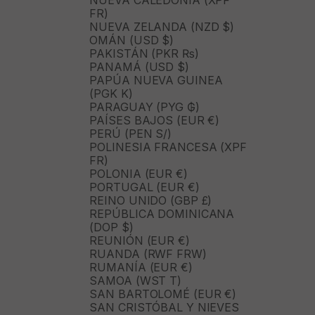
NUEVA CALEDONIA (XPF
FR)
NUEVA ZELANDA (NZD $)
OMÁN (USD $)
PAKISTÁN (PKR ₨)
PANAMÁ (USD $)
PAPÚA NUEVA GUINEA
(PGK K)
PARAGUAY (PYG ₲)
PAÍSES BAJOS (EUR €)
PERÚ (PEN S/)
POLINESIA FRANCESA (XPF
FR)
POLONIA (EUR €)
PORTUGAL (EUR €)
REINO UNIDO (GBP £)
REPÚBLICA DOMINICANA
(DOP $)
REUNIÓN (EUR €)
RUANDA (RWF FRW)
RUMANÍA (EUR €)
SAMOA (WST T)
SAN BARTOLOMÉ (EUR €)
SAN CRISTÓBAL Y NIEVES