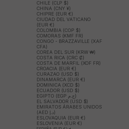
CHILE (CLP $)
CHINA (CNY ¥)
CHIPRE (EUR €)
CIUDAD DEL VATICANO
(EUR €)
COLOMBIA (COP $)
COMORAS (KMF FR)
CONGO - BRAZZAVILLE (XAF
CFA)
COREA DEL SUR (KRW ₩)
COSTA RICA (CRC ₡)
COSTA DE MARFIL (XOF FR)
CROACIA (EUR €)
CURAZAO (USD $)
DINAMARCA (EUR €)
DOMINICA (XCD $)
ECUADOR (USD $)
EGIPTO (EGP ج.م)
EL SALVADOR (USD $)
EMIRATOS ÁRABES UNIDOS
(AED د.إ)
ESLOVAQUIA (EUR €)
ESLOVENIA (EUR €)
ESPAÑA (EUR €)