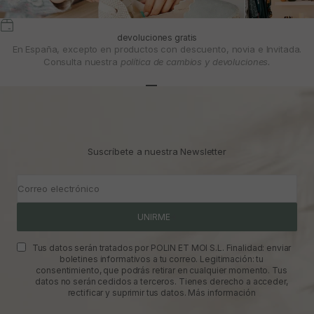
devoluciones gratis
En España, excepto en productos con descuento, novia e Invitada.
Consulta nuestra
política de cambios y devoluciones.
Ir al artículo 1
Ir al artículo 2
Ir al artículo 3
Suscríbete a nuestra Newsletter
Correo electrónico
UNIRME
Tus datos serán tratados por POLIN ET MOI S.L. Finalidad: enviar
boletines informativos a tu correo. Legitimación: tu
consentimiento, que podrás retirar en cualquier momento. Tus
datos no serán cedidos a terceros. Tienes derecho a acceder,
rectificar y suprimir tus datos.
Más información