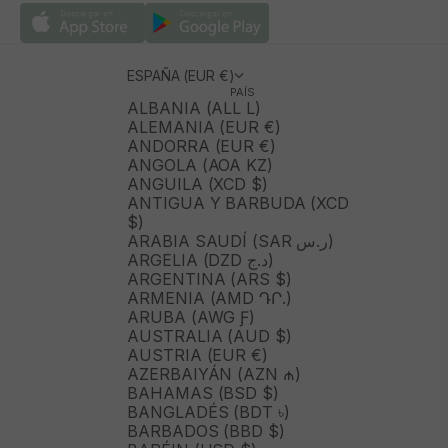
ESPAÑA (EUR €)
PAÍS
ALBANIA (ALL L)
ALEMANIA (EUR €)
ANDORRA (EUR €)
ANGOLA (AOA KZ)
ANGUILA (XCD $)
ANTIGUA Y BARBUDA (XCD
$)
ARABIA SAUDÍ (SAR ر.س)
ARGELIA (DZD د.ج)
ARGENTINA (ARS $)
ARMENIA (AMD ԴՐ.)
ARUBA (AWG Ƒ)
AUSTRALIA (AUD $)
AUSTRIA (EUR €)
AZERBAIYÁN (AZN ₼)
BAHAMAS (BSD $)
BANGLADÉS (BDT ৳)
BARBADOS (BBD $)