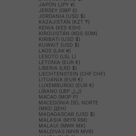
JAPÓN (JPY ¥)
JERSEY (GBP £)
JORDANIA (USD $)
KAZAJISTÁN (KZT ₸)
KENIA (KES KSH)
KIRGUISTÁN (KGS SOM)
KIRIBATI (USD $)
KUWAIT (USD $)
LAOS (LAK ₭)
LESOTO (LSL L)
LETONIA (EUR €)
LIBERIA (LRD $)
LIECHTENSTEIN (CHF CHF)
LITUANIA (EUR €)
LUXEMBURGO (EUR €)
LÍBANO (LBP ل.ل)
MACAO (MOP P)
MACEDONIA DEL NORTE
(MKD ДЕН)
MADAGASCAR (USD $)
MALASIA (MYR RM)
MALAUI (MWK MK)
MALDIVAS (MVR MVR)