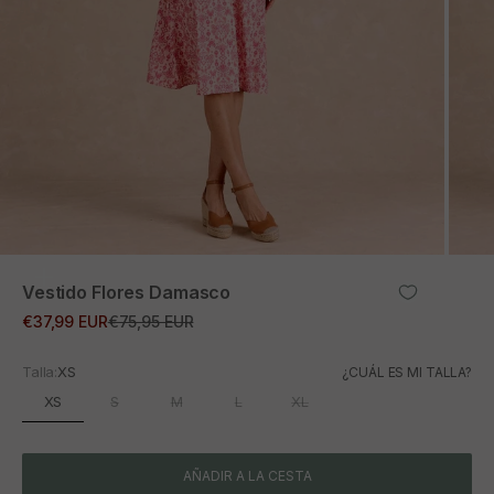
ZOOM
Vestido Flores Damasco
Precio de oferta
Precio normal
€37,99 EUR
€75,95 EUR
Talla:
XS
¿CUÁL ES MI TALLA?
XS
S
M
L
XL
AÑADIR A LA CESTA