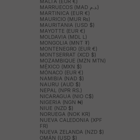
MALTA (EUR €)
MARRUECOS (MAD د.م.)
MARTINICA (EUR €)
MAURICIO (MUR ₨)
MAURITANIA (USD $)
MAYOTTE (EUR €)
MOLDAVIA (MDL L)
MONGOLIA (MNT ₮)
MONTENEGRO (EUR €)
MONTSERRAT (XCD $)
MOZAMBIQUE (MZN MTN)
MÉXICO (MXN $)
MÓNACO (EUR €)
NAMIBIA (NAD $)
NAURU (AUD $)
NEPAL (NPR RS.)
NICARAGUA (NIO C$)
NIGERIA (NGN ₦)
NIUE (NZD $)
NORUEGA (NOK KR)
NUEVA CALEDONIA (XPF
FR)
NUEVA ZELANDA (NZD $)
OMÁN (USD $)