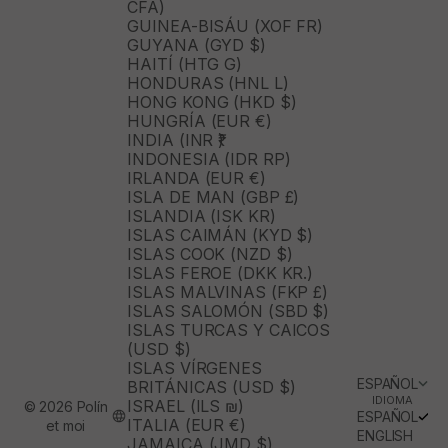
CFA)
GUINEA-BISÁU (XOF FR)
GUYANA (GYD $)
HAITÍ (HTG G)
HONDURAS (HNL L)
HONG KONG (HKD $)
HUNGRÍA (EUR €)
INDIA (INR ₹)
INDONESIA (IDR RP)
IRLANDA (EUR €)
ISLA DE MAN (GBP £)
ISLANDIA (ISK KR)
ISLAS CAIMÁN (KYD $)
ISLAS COOK (NZD $)
ISLAS FEROE (DKK KR.)
ISLAS MALVINAS (FKP £)
ISLAS SALOMÓN (SBD $)
ISLAS TURCAS Y CAICOS
(USD $)
ISLAS VÍRGENES
ESPAÑOL
BRITÁNICAS (USD $)
IDIOMA
ISRAEL (ILS ₪)
© 2026 Polín
ESPAÑOL
ITALIA (EUR €)
et moi
ENGLISH
JAMAICA (JMD $)