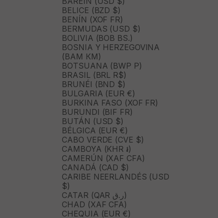
BARÉIN (USD $)
BELICE (BZD $)
BENÍN (XOF FR)
BERMUDAS (USD $)
BOLIVIA (BOB BS.)
BOSNIA Y HERZEGOVINA
(BAM КМ)
BOTSUANA (BWP P)
BRASIL (BRL R$)
BRUNÉI (BND $)
BULGARIA (EUR €)
BURKINA FASO (XOF FR)
BURUNDI (BIF FR)
BUTÁN (USD $)
BÉLGICA (EUR €)
CABO VERDE (CVE $)
CAMBOYA (KHR ៛)
CAMERÚN (XAF CFA)
CANADÁ (CAD $)
CARIBE NEERLANDÉS (USD
$)
CATAR (QAR ر.ق)
CHAD (XAF CFA)
CHEQUIA (EUR €)