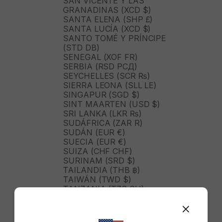
SAN VICENTE Y LAS
GRANADINAS (XCD $)
SANTA ELENA (SHP £)
SANTA LUCÍA (XCD $)
SANTO TOMÉ Y PRÍNCIPE
(STD DB)
SENEGAL (XOF FR)
SERBIA (RSD РСД)
SEYCHELLES (SCR ₨)
SIERRA LEONA (SLL LE)
SINGAPUR (SGD $)
SINT MAARTEN (USD $)
SRI LANKA (LKR ₨)
SUDÁFRICA (ZAR R)
SUDÁN (EUR €)
SUECIA (EUR €)
SUIZA (CHF CHF)
SURINAM (SRD $)
TAILANDIA (THB ฿)
TAIWÁN (TWD $)
TANZANIA (TZS SH)
TIMOR ORIENTAL (USD $)
TOGO (XOF FR)
TONGA (TOP T$)