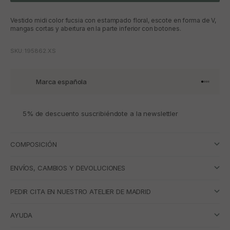
Vestido midi color fucsia con estampado floral, escote en forma de V,
mangas cortas y abertura en la parte inferior con botones.
SKU: 195862.XS
Marca española
Ir al artí
Ir al art
Ir al art
Ir al ar
5% de descuento suscribiéndote a la newslettler
COMPOSICIÓN
ENVÍOS, CAMBIOS Y DEVOLUCIONES
PEDIR CITA EN NUESTRO ATELIER DE MADRID
AYUDA