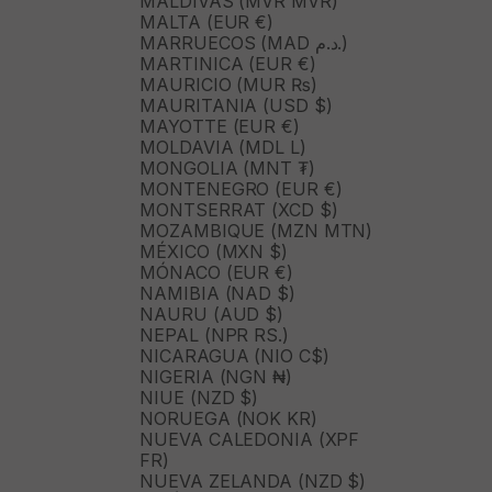
MALDIVAS (MVR MVR)
MALTA (EUR €)
MARRUECOS (MAD د.م.)
MARTINICA (EUR €)
MAURICIO (MUR ₨)
MAURITANIA (USD $)
MAYOTTE (EUR €)
MOLDAVIA (MDL L)
MONGOLIA (MNT ₮)
MONTENEGRO (EUR €)
MONTSERRAT (XCD $)
MOZAMBIQUE (MZN MTN)
MÉXICO (MXN $)
MÓNACO (EUR €)
NAMIBIA (NAD $)
NAURU (AUD $)
NEPAL (NPR RS.)
NICARAGUA (NIO C$)
NIGERIA (NGN ₦)
NIUE (NZD $)
NORUEGA (NOK KR)
NUEVA CALEDONIA (XPF
FR)
NUEVA ZELANDA (NZD $)