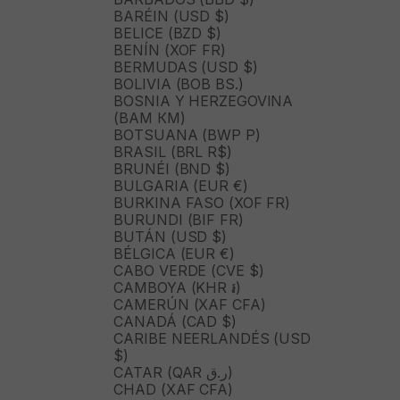
BARÉIN (USD $)
BELICE (BZD $)
BENÍN (XOF FR)
BERMUDAS (USD $)
BOLIVIA (BOB BS.)
BOSNIA Y HERZEGOVINA
(BAM КМ)
BOTSUANA (BWP P)
BRASIL (BRL R$)
BRUNÉI (BND $)
BULGARIA (EUR €)
BURKINA FASO (XOF FR)
BURUNDI (BIF FR)
BUTÁN (USD $)
BÉLGICA (EUR €)
CABO VERDE (CVE $)
CAMBOYA (KHR ៛)
CAMERÚN (XAF CFA)
CANADÁ (CAD $)
CARIBE NEERLANDÉS (USD
$)
CATAR (QAR ر.ق)
CHAD (XAF CFA)