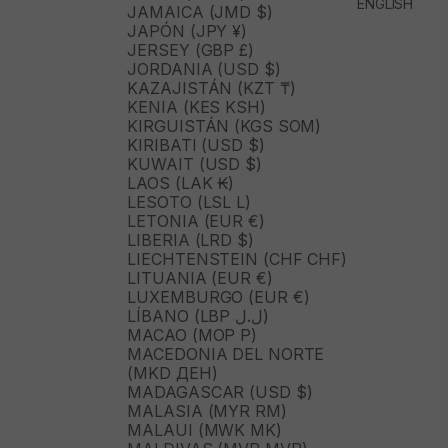
ENGLISH
JAMAICA (JMD $)
JAPÓN (JPY ¥)
JERSEY (GBP £)
JORDANIA (USD $)
KAZAJISTÁN (KZT ₸)
KENIA (KES KSH)
KIRGUISTÁN (KGS SOM)
KIRIBATI (USD $)
KUWAIT (USD $)
LAOS (LAK ₭)
LESOTO (LSL L)
LETONIA (EUR €)
LIBERIA (LRD $)
LIECHTENSTEIN (CHF CHF)
LITUANIA (EUR €)
LUXEMBURGO (EUR €)
LÍBANO (LBP ل.ل)
MACAO (MOP P)
MACEDONIA DEL NORTE
(MKD ДЕН)
MADAGASCAR (USD $)
MALASIA (MYR RM)
MALAUI (MWK MK)