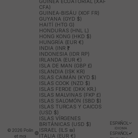
GUINEA ECUATORIAL (XAF
CFA)
GUINEA-BISÁU (XOF FR)
GUYANA (GYD $)
HAITÍ (HTG G)
HONDURAS (HNL L)
HONG KONG (HKD $)
HUNGRÍA (EUR €)
INDIA (INR ₹)
INDONESIA (IDR RP)
IRLANDA (EUR €)
ISLA DE MAN (GBP £)
ISLANDIA (ISK KR)
ISLAS CAIMÁN (KYD $)
ISLAS COOK (NZD $)
ISLAS FEROE (DKK KR.)
ISLAS MALVINAS (FKP £)
ISLAS SALOMÓN (SBD $)
ISLAS TURCAS Y CAICOS
(USD $)
ISLAS VÍRGENES
ESPAÑOL
BRITÁNICAS (USD $)
IDIOMA
ISRAEL (ILS ₪)
© 2026 Polín
ESPAÑOL
ITALIA (EUR €)
et moi