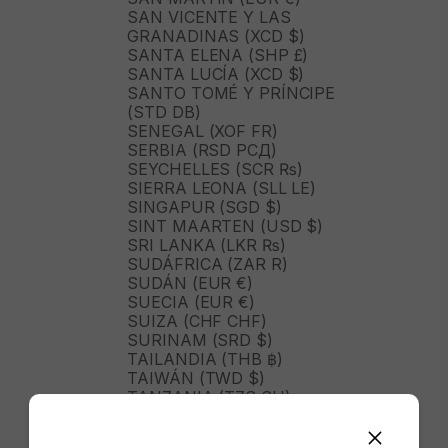
SAN VICENTE Y LAS
GRANADINAS (XCD $)
SANTA ELENA (SHP £)
SANTA LUCÍA (XCD $)
SANTO TOMÉ Y PRÍNCIPE
(STD DB)
SENEGAL (XOF FR)
SERBIA (RSD РСД)
SEYCHELLES (SCR ₨)
SIERRA LEONA (SLL LE)
SINGAPUR (SGD $)
SINT MAARTEN (USD $)
SRI LANKA (LKR ₨)
SUDÁFRICA (ZAR R)
SUDÁN (EUR €)
SUECIA (EUR €)
SUIZA (CHF CHF)
SURINAM (SRD $)
TAILANDIA (THB ฿)
TAIWÁN (TWD $)
TANZANIA (TZS SH)
TIMOR ORIENTAL (USD $)
TOGO (XOF FR)