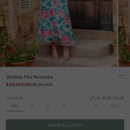
ZOOM
Vestido Flor Nouméa
Precio de oferta
Precio normal
€49,99 EUR
€99,95 EUR
Talla:
XXS
¿CUÁL ES MI TALLA?
XXS
XS
S
M
L
XL
XXL
AÑADIR A LA CESTA