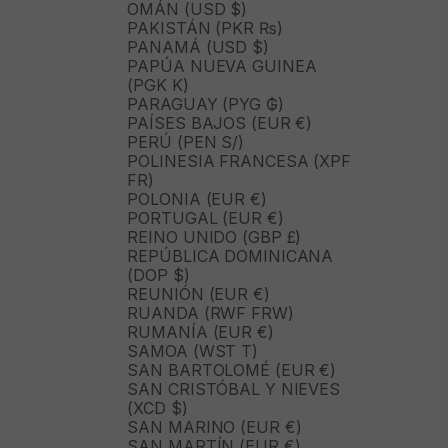
OMÁN (USD $)
PAKISTÁN (PKR ₨)
PANAMÁ (USD $)
PAPÚA NUEVA GUINEA
(PGK K)
PARAGUAY (PYG ₲)
PAÍSES BAJOS (EUR €)
PERÚ (PEN S/)
POLINESIA FRANCESA (XPF
FR)
POLONIA (EUR €)
PORTUGAL (EUR €)
REINO UNIDO (GBP £)
REPÚBLICA DOMINICANA
(DOP $)
REUNIÓN (EUR €)
RUANDA (RWF FRW)
RUMANÍA (EUR €)
SAMOA (WST T)
SAN BARTOLOMÉ (EUR €)
SAN CRISTÓBAL Y NIEVES
(XCD $)
SAN MARINO (EUR €)
SAN MARTÍN (EUR €)