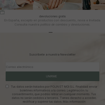
devoluciones gratis
En España, excepto en productos con descuento, novia e Invitada.
Consulta nuestra
política de cambios y devoluciones.
Ir al artículo 1
Ir al artículo 2
Ir al artículo 3
Suscríbete a nuestra Newsletter
Correo electrónico
UNIRME
Tus datos serán tratados por POLIN ET MOI S.L. Finalidad: enviar
boletines informativos a tu correo. Legitimación: tu
consentimiento, que podrás retirar en cualquier momento. Tus
datos no serán cedidos a terceros. Tienes derecho a acceder,
rectificar y suprimir tus datos.
Más información