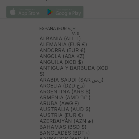
ESPAÑA (EUR €)
PAÍS
ALBANIA (ALL L)
ALEMANIA (EUR €)
ANDORRA (EUR €)
ANGOLA (AOA KZ)
ANGUILA (XCD $)
ANTIGUA Y BARBUDA (XCD
$)
ARABIA SAUDÍ (SAR ر.س)
ARGELIA (DZD د.ج)
ARGENTINA (ARS $)
ARMENIA (AMD ԴՐ.)
ARUBA (AWG Ƒ)
AUSTRALIA (AUD $)
AUSTRIA (EUR €)
AZERBAIYÁN (AZN ₼)
BAHAMAS (BSD $)
BANGLADÉS (BDT ৳)
BARBADOS (BBD $)