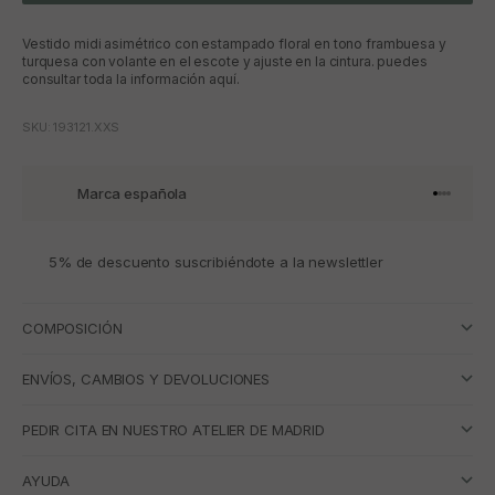
Vestido midi asimétrico con estampado floral en tono frambuesa y
turquesa con volante en el escote y ajuste en la cintura. puedes
consultar toda la información aquí.
SKU: 193121.XXS
Marca española
Ir al artí
Ir al art
Ir al art
Ir al ar
5% de descuento suscribiéndote a la newslettler
COMPOSICIÓN
ENVÍOS, CAMBIOS Y DEVOLUCIONES
PEDIR CITA EN NUESTRO ATELIER DE MADRID
AYUDA