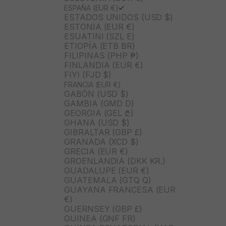
ESPAÑA (EUR €)
ESTADOS UNIDOS (USD $)
ESTONIA (EUR €)
ESUATINI (SZL E)
ETIOPÍA (ETB BR)
FILIPINAS (PHP ₱)
FINLANDIA (EUR €)
FIYI (FJD $)
FRANCIA (EUR €)
GABÓN (USD $)
GAMBIA (GMD D)
GEORGIA (GEL ₾)
GHANA (USD $)
GIBRALTAR (GBP £)
GRANADA (XCD $)
GRECIA (EUR €)
GROENLANDIA (DKK KR.)
GUADALUPE (EUR €)
GUATEMALA (GTQ Q)
GUAYANA FRANCESA (EUR
€)
GUERNSEY (GBP £)
GUINEA (GNF FR)