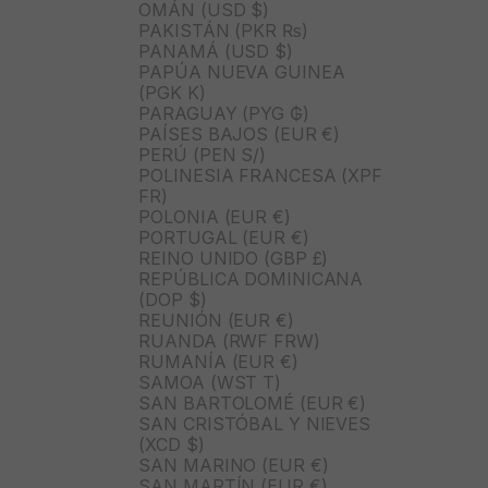
OMÁN (USD $)
PAKISTÁN (PKR ₨)
PANAMÁ (USD $)
PAPÚA NUEVA GUINEA
(PGK K)
PARAGUAY (PYG ₲)
PAÍSES BAJOS (EUR €)
PERÚ (PEN S/)
POLINESIA FRANCESA (XPF
FR)
POLONIA (EUR €)
PORTUGAL (EUR €)
REINO UNIDO (GBP £)
REPÚBLICA DOMINICANA
(DOP $)
REUNIÓN (EUR €)
RUANDA (RWF FRW)
RUMANÍA (EUR €)
SAMOA (WST T)
SAN BARTOLOMÉ (EUR €)
SAN CRISTÓBAL Y NIEVES
(XCD $)
SAN MARINO (EUR €)
SAN MARTÍN (EUR €)