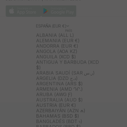
ESPAÑA (EUR €)
PAÍS
ALBANIA (ALL L)
ALEMANIA (EUR €)
ANDORRA (EUR €)
ANGOLA (AOA KZ)
ANGUILA (XCD $)
ANTIGUA Y BARBUDA (XCD
$)
ARABIA SAUDÍ (SAR ر.س)
ARGELIA (DZD د.ج)
ARGENTINA (ARS $)
ARMENIA (AMD ԴՐ.)
ARUBA (AWG Ƒ)
AUSTRALIA (AUD $)
AUSTRIA (EUR €)
AZERBAIYÁN (AZN ₼)
BAHAMAS (BSD $)
BANGLADÉS (BDT ৳)
BARBADOS (BBD $)