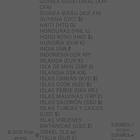
GUINEA ECUATORIAL (XAF
CFA)
GUINEA-BISÁU (XOF FR)
GUYANA (GYD $)
HAITÍ (HTG G)
HONDURAS (HNL L)
HONG KONG (HKD $)
HUNGRÍA (EUR €)
INDIA (INR ₹)
INDONESIA (IDR RP)
IRLANDA (EUR €)
ISLA DE MAN (GBP £)
ISLANDIA (ISK KR)
ISLAS CAIMÁN (KYD $)
ISLAS COOK (NZD $)
ISLAS FEROE (DKK KR.)
ISLAS MALVINAS (FKP £)
ISLAS SALOMÓN (SBD $)
ISLAS TURCAS Y CAICOS
(USD $)
ISLAS VÍRGENES
ESPAÑOL
BRITÁNICAS (USD $)
IDIOMA
ISRAEL (ILS ₪)
© 2026 Polín
ESPAÑOL
ITALIA (EUR €)
et moi