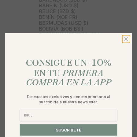
BARÉIN (USD $)
BELICE (BZD $)
BENÍN (XOF FR)
BERMUDAS (USD $)
BOLIVIA (BOB BS.)
BOSNIA Y HERZEGOVINA
(BAM КМ)
BOTSUANA (BWP P)
BRASIL (BRL R$)
10
BRUNÉI (BND $)
%
CONSIGUE UN -
BULGARIA (EUR €)
BURKINA FASO (XOF FR)
EN TU
PRIMERA
BURUNDI (BIF FR)
COMPRA EN LA APP
BUTÁN (USD $)
BÉLGICA (EUR €)
CABO VERDE (CVE $)
Descuentos exclusivos y acceso prioritario al
CAMBOYA (KHR ៛)
suscribirte a nuestra newsletter.
CAMERÚN (XAF CFA)
CANADÁ (CAD $)
CARIBE NEERLANDÉS (USD
$)
CATAR (QAR ر.ق)
SUSCRÍBETE
CHAD (XAF CFA)