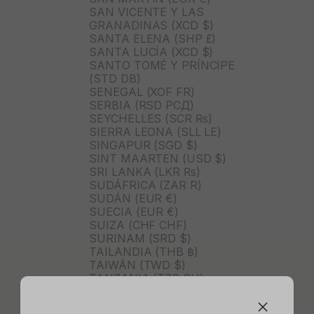
SAN VICENTE Y LAS
GRANADINAS (XCD $)
SANTA ELENA (SHP £)
SANTA LUCÍA (XCD $)
SANTO TOMÉ Y PRÍNCIPE
(STD DB)
SENEGAL (XOF FR)
SERBIA (RSD РСД)
SEYCHELLES (SCR ₨)
SIERRA LEONA (SLL LE)
SINGAPUR (SGD $)
SINT MAARTEN (USD $)
SRI LANKA (LKR ₨)
SUDÁFRICA (ZAR R)
SUDÁN (EUR €)
SUECIA (EUR €)
SUIZA (CHF CHF)
SURINAM (SRD $)
TAILANDIA (THB ฿)
TAIWÁN (TWD $)
TANZANIA (TZS SH)
TIMOR ORIENTAL (USD $)
TOGO (XOF FR)