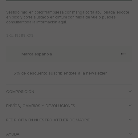
Vestido midi en color frambuesa con manga corta abullonada, escote
en pico y corte ajustado en cintura con falda de vuelo puedes
consultar toda la información aquí.
SKU: 193119.XXS
Marca española
Ir al artí
Ir al art
Ir al art
Ir al ar
5% de descuento suscribiéndote a la newslettler
COMPOSICIÓN
ENVÍOS, CAMBIOS Y DEVOLUCIONES
PEDIR CITA EN NUESTRO ATELIER DE MADRID
AYUDA