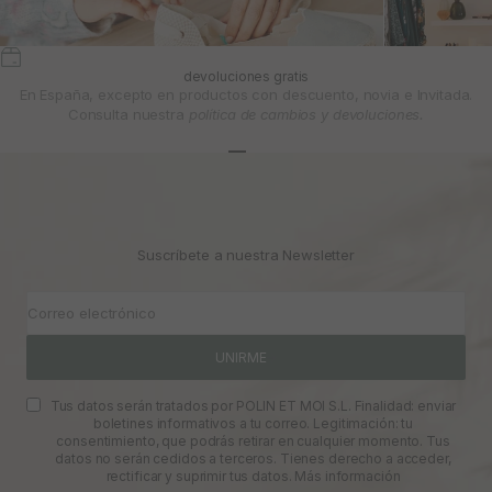
devoluciones gratis
En España, excepto en productos con descuento, novia e Invitada.
Consulta nuestra
política de cambios y devoluciones.
Ir al artículo 1
Ir al artículo 2
Ir al artículo 3
Suscríbete a nuestra Newsletter
Correo electrónico
UNIRME
Tus datos serán tratados por POLIN ET MOI S.L. Finalidad: enviar
boletines informativos a tu correo. Legitimación: tu
consentimiento, que podrás retirar en cualquier momento. Tus
datos no serán cedidos a terceros. Tienes derecho a acceder,
rectificar y suprimir tus datos.
Más información