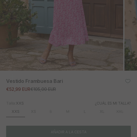
ZOOM
Vestido Frambuesa Bari
Precio de oferta
Precio normal
€52,99 EUR
€105,00 EUR
Talla:
XXS
¿CUÁL ES MI TALLA?
XXS
XS
S
M
L
XL
XXL
AÑADIR A LA CESTA