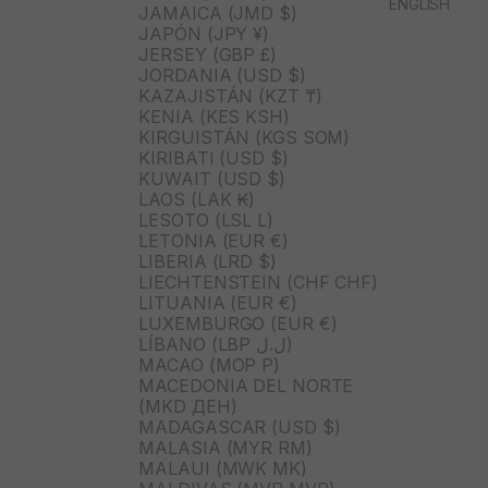
ENGLISH
JAMAICA (JMD $)
JAPÓN (JPY ¥)
JERSEY (GBP £)
JORDANIA (USD $)
KAZAJISTÁN (KZT ₸)
KENIA (KES KSH)
KIRGUISTÁN (KGS SOM)
KIRIBATI (USD $)
KUWAIT (USD $)
LAOS (LAK ₭)
LESOTO (LSL L)
LETONIA (EUR €)
LIBERIA (LRD $)
LIECHTENSTEIN (CHF CHF)
LITUANIA (EUR €)
LUXEMBURGO (EUR €)
LÍBANO (LBP ل.ل)
MACAO (MOP P)
MACEDONIA DEL NORTE
(MKD ДЕН)
MADAGASCAR (USD $)
MALASIA (MYR RM)
MALAUI (MWK MK)