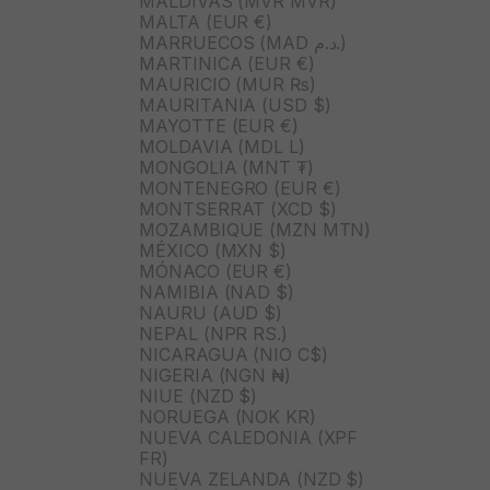
MALDIVAS (MVR MVR)
MALTA (EUR €)
MARRUECOS (MAD د.م.)
MARTINICA (EUR €)
MAURICIO (MUR ₨)
MAURITANIA (USD $)
MAYOTTE (EUR €)
MOLDAVIA (MDL L)
MONGOLIA (MNT ₮)
MONTENEGRO (EUR €)
MONTSERRAT (XCD $)
MOZAMBIQUE (MZN MTN)
MÉXICO (MXN $)
MÓNACO (EUR €)
NAMIBIA (NAD $)
NAURU (AUD $)
NEPAL (NPR RS.)
NICARAGUA (NIO C$)
NIGERIA (NGN ₦)
NIUE (NZD $)
NORUEGA (NOK KR)
NUEVA CALEDONIA (XPF
FR)
NUEVA ZELANDA (NZD $)