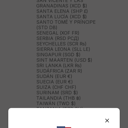
SAN VICENTE Y LAS
GRANADINAS (XCD $)
SANTA ELENA (SHP £)
SANTA LUCÍA (XCD $)
SANTO TOMÉ Y PRÍNCIPE
(STD DB)
SENEGAL (XOF FR)
SERBIA (RSD РСД)
SEYCHELLES (SCR ₨)
SIERRA LEONA (SLL LE)
SINGAPUR (SGD $)
SINT MAARTEN (USD $)
SRI LANKA (LKR ₨)
SUDÁFRICA (ZAR R)
SUDÁN (EUR €)
SUECIA (EUR €)
SUIZA (CHF CHF)
SURINAM (SRD $)
TAILANDIA (THB ฿)
TAIWÁN (TWD $)
TANZANIA (TZS SH)
TIMOR ORIENTAL (USD $)
TOGO (XOF FR)
TONGA (TOP T$)