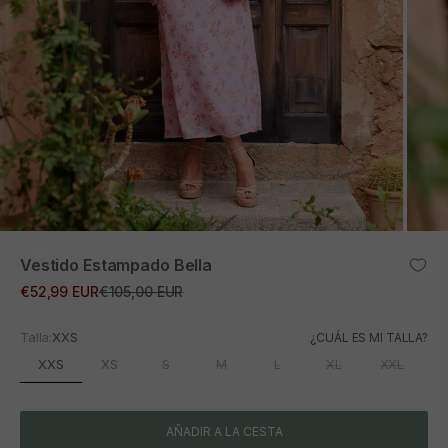
ZOOM
Vestido Estampado Bella
Precio de oferta
Precio normal
€52,99 EUR
€105,00 EUR
Talla:
XXS
¿CUÁL ES MI TALLA?
XXS
XS
S
M
L
XL
XXL
AÑADIR A LA CESTA