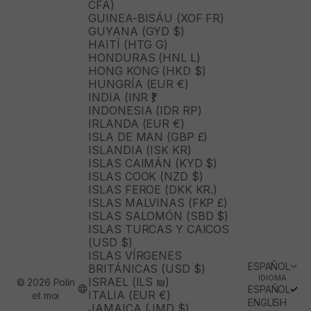
CFA)
GUINEA-BISÁU (XOF FR)
GUYANA (GYD $)
HAITÍ (HTG G)
HONDURAS (HNL L)
HONG KONG (HKD $)
HUNGRÍA (EUR €)
INDIA (INR ₹)
INDONESIA (IDR RP)
IRLANDA (EUR €)
ISLA DE MAN (GBP £)
ISLANDIA (ISK KR)
ISLAS CAIMÁN (KYD $)
ISLAS COOK (NZD $)
ISLAS FEROE (DKK KR.)
ISLAS MALVINAS (FKP £)
ISLAS SALOMÓN (SBD $)
ISLAS TURCAS Y CAICOS
(USD $)
ISLAS VÍRGENES
ESPAÑOL
BRITÁNICAS (USD $)
IDIOMA
ISRAEL (ILS ₪)
© 2026 Polín
ESPAÑOL
ITALIA (EUR €)
et moi
ENGLISH
JAMAICA (JMD $)