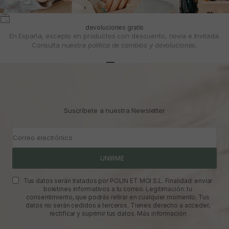
devoluciones gratis
En España, excepto en productos con descuento, novia e Invitada.
Consulta nuestra
política de cambios y devoluciones.
Ir al artículo 1
Ir al artículo 2
Ir al artículo 3
Suscríbete a nuestra Newsletter
Correo electrónico
UNIRME
Tus datos serán tratados por POLIN ET MOI S.L. Finalidad: enviar
boletines informativos a tu correo. Legitimación: tu
consentimiento, que podrás retirar en cualquier momento. Tus
datos no serán cedidos a terceros. Tienes derecho a acceder,
rectificar y suprimir tus datos.
Más información