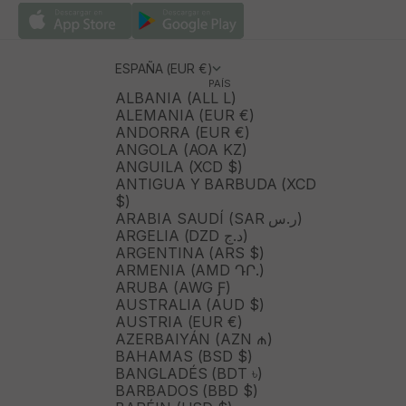
ESPAÑA (EUR €)
PAÍS
ALBANIA (ALL L)
ALEMANIA (EUR €)
ANDORRA (EUR €)
ANGOLA (AOA KZ)
ANGUILA (XCD $)
ANTIGUA Y BARBUDA (XCD
$)
ARABIA SAUDÍ (SAR ر.س)
ARGELIA (DZD د.ج)
ARGENTINA (ARS $)
ARMENIA (AMD ԴՐ.)
ARUBA (AWG Ƒ)
AUSTRALIA (AUD $)
AUSTRIA (EUR €)
AZERBAIYÁN (AZN ₼)
BAHAMAS (BSD $)
BANGLADÉS (BDT ৳)
BARBADOS (BBD $)