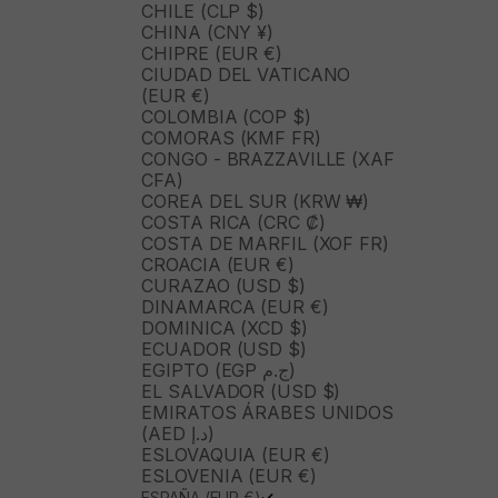
CHILE (CLP $)
CHINA (CNY ¥)
CHIPRE (EUR €)
CIUDAD DEL VATICANO
(EUR €)
COLOMBIA (COP $)
COMORAS (KMF FR)
CONGO - BRAZZAVILLE (XAF
CFA)
COREA DEL SUR (KRW ₩)
COSTA RICA (CRC ₡)
COSTA DE MARFIL (XOF FR)
CROACIA (EUR €)
CURAZAO (USD $)
DINAMARCA (EUR €)
DOMINICA (XCD $)
ECUADOR (USD $)
EGIPTO (EGP ج.م)
EL SALVADOR (USD $)
EMIRATOS ÁRABES UNIDOS
(AED د.إ)
ESLOVAQUIA (EUR €)
ESLOVENIA (EUR €)
ESPAÑA (EUR €)