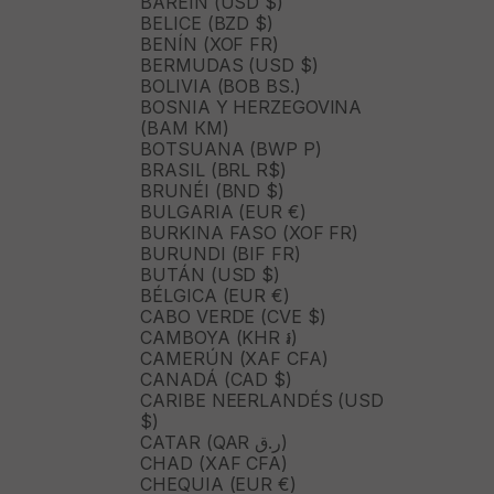
BARÉIN (USD $)
BELICE (BZD $)
BENÍN (XOF FR)
BERMUDAS (USD $)
BOLIVIA (BOB BS.)
BOSNIA Y HERZEGOVINA
(BAM КМ)
BOTSUANA (BWP P)
BRASIL (BRL R$)
BRUNÉI (BND $)
BULGARIA (EUR €)
BURKINA FASO (XOF FR)
BURUNDI (BIF FR)
BUTÁN (USD $)
BÉLGICA (EUR €)
CABO VERDE (CVE $)
CAMBOYA (KHR ៛)
CAMERÚN (XAF CFA)
CANADÁ (CAD $)
CARIBE NEERLANDÉS (USD
$)
CATAR (QAR ر.ق)
CHAD (XAF CFA)
CHEQUIA (EUR €)