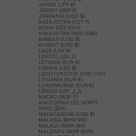
JAPÓN (JPY ¥)
JERSEY (GBP £)
JORDANIA (USD $)
KAZAJISTÁN (KZT ₸)
KENIA (KES KSH)
KIRGUISTÁN (KGS SOM)
KIRIBATI (USD $)
KUWAIT (USD $)
LAOS (LAK ₭)
LESOTO (LSL L)
LETONIA (EUR €)
LIBERIA (LRD $)
LIECHTENSTEIN (CHF CHF)
LITUANIA (EUR €)
LUXEMBURGO (EUR €)
LÍBANO (LBP ل.ل)
MACAO (MOP P)
MACEDONIA DEL NORTE
(MKD ДЕН)
MADAGASCAR (USD $)
MALASIA (MYR RM)
MALAUI (MWK MK)
MALDIVAS (MVR MVR)