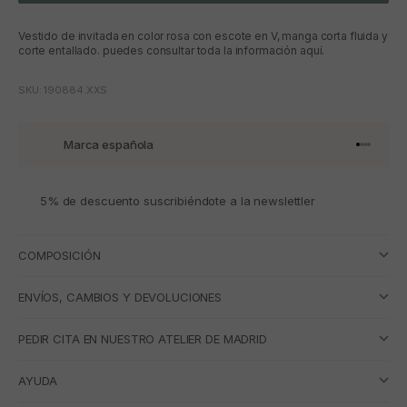
Vestido de invitada en color rosa con escote en V, manga corta fluida y
corte entallado. puedes consultar toda la información aquí.
SKU: 190884.XXS
Marca española
Ir al artí
Ir al art
Ir al art
Ir al ar
5% de descuento suscribiéndote a la newslettler
COMPOSICIÓN
ENVÍOS, CAMBIOS Y DEVOLUCIONES
PEDIR CITA EN NUESTRO ATELIER DE MADRID
AYUDA