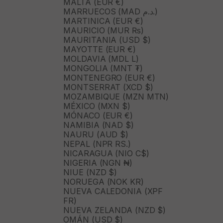
MALTA (EUR €)
MARRUECOS (MAD د.م.)
MARTINICA (EUR €)
MAURICIO (MUR ₨)
MAURITANIA (USD $)
MAYOTTE (EUR €)
MOLDAVIA (MDL L)
MONGOLIA (MNT ₮)
MONTENEGRO (EUR €)
MONTSERRAT (XCD $)
MOZAMBIQUE (MZN MTN)
MÉXICO (MXN $)
MÓNACO (EUR €)
NAMIBIA (NAD $)
NAURU (AUD $)
NEPAL (NPR RS.)
NICARAGUA (NIO C$)
NIGERIA (NGN ₦)
NIUE (NZD $)
NORUEGA (NOK KR)
NUEVA CALEDONIA (XPF
FR)
NUEVA ZELANDA (NZD $)
OMÁN (USD $)