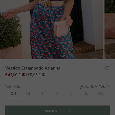
ZOOM
Vestido Estampado Arianna
Precio de oferta
Precio normal
€47,99 EUR
€95,95 EUR
Talla:
XXS
¿CUÁL ES MI TALLA?
XXS
XS
S
M
L
XL
XXL
AÑADIR A LA CESTA