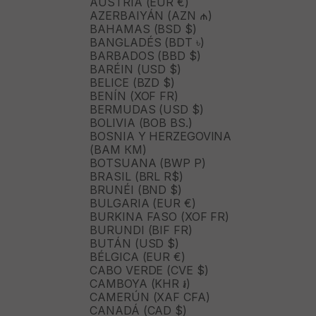
AUSTRIA (EUR €)
AZERBAIYÁN (AZN ₼)
BAHAMAS (BSD $)
BANGLADÉS (BDT ৳)
BARBADOS (BBD $)
BARÉIN (USD $)
BELICE (BZD $)
BENÍN (XOF FR)
BERMUDAS (USD $)
BOLIVIA (BOB BS.)
BOSNIA Y HERZEGOVINA
(BAM КМ)
BOTSUANA (BWP P)
BRASIL (BRL R$)
BRUNÉI (BND $)
BULGARIA (EUR €)
BURKINA FASO (XOF FR)
BURUNDI (BIF FR)
BUTÁN (USD $)
BÉLGICA (EUR €)
CABO VERDE (CVE $)
CAMBOYA (KHR ៛)
CAMERÚN (XAF CFA)
CANADÁ (CAD $)