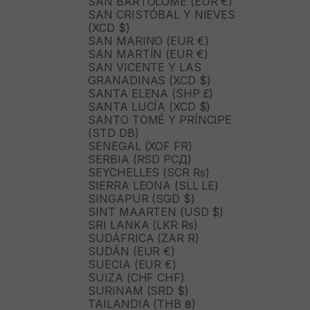
SAN BARTOLOMÉ (EUR €)
SAN CRISTÓBAL Y NIEVES
(XCD $)
SAN MARINO (EUR €)
SAN MARTÍN (EUR €)
SAN VICENTE Y LAS
GRANADINAS (XCD $)
SANTA ELENA (SHP £)
SANTA LUCÍA (XCD $)
SANTO TOMÉ Y PRÍNCIPE
(STD DB)
SENEGAL (XOF FR)
SERBIA (RSD РСД)
SEYCHELLES (SCR ₨)
SIERRA LEONA (SLL LE)
SINGAPUR (SGD $)
SINT MAARTEN (USD $)
SRI LANKA (LKR ₨)
SUDÁFRICA (ZAR R)
SUDÁN (EUR €)
SUECIA (EUR €)
SUIZA (CHF CHF)
SURINAM (SRD $)
TAILANDIA (THB ฿)