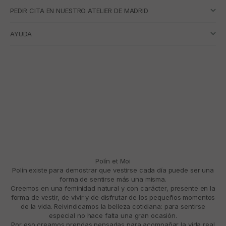
PEDIR CITA EN NUESTRO ATELIER DE MADRID
AYUDA
Polín et Moi
Polín existe para demostrar que vestirse cada día puede ser una
forma de sentirse más una misma.
Creemos en una feminidad natural y con carácter, presente en la
forma de vestir, de vivir y de disfrutar de los pequeños momentos
de la vida. Reivindicamos la belleza cotidiana: para sentirse
especial no hace falta una gran ocasión.
Por eso creamos prendas pensadas para acompañar la vida real