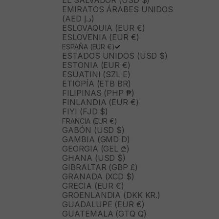
EL SALVADOR (USD $)
EMIRATOS ÁRABES UNIDOS
(AED د.إ)
ESLOVAQUIA (EUR €)
ESLOVENIA (EUR €)
ESPAÑA (EUR €)
ESTADOS UNIDOS (USD $)
ESTONIA (EUR €)
ESUATINI (SZL E)
ETIOPÍA (ETB BR)
FILIPINAS (PHP ₱)
FINLANDIA (EUR €)
FIYI (FJD $)
FRANCIA (EUR €)
GABÓN (USD $)
GAMBIA (GMD D)
GEORGIA (GEL ₾)
GHANA (USD $)
GIBRALTAR (GBP £)
GRANADA (XCD $)
GRECIA (EUR €)
GROENLANDIA (DKK KR.)
GUADALUPE (EUR €)
GUATEMALA (GTQ Q)