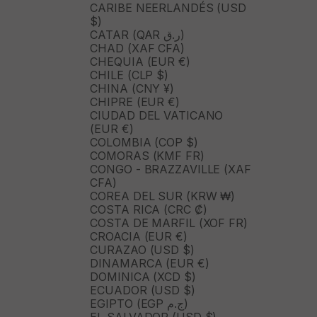
CARIBE NEERLANDÉS (USD
$)
CATAR (QAR ر.ق)
CHAD (XAF CFA)
CHEQUIA (EUR €)
CHILE (CLP $)
CHINA (CNY ¥)
CHIPRE (EUR €)
CIUDAD DEL VATICANO
(EUR €)
COLOMBIA (COP $)
COMORAS (KMF FR)
CONGO - BRAZZAVILLE (XAF
CFA)
COREA DEL SUR (KRW ₩)
COSTA RICA (CRC ₡)
COSTA DE MARFIL (XOF FR)
CROACIA (EUR €)
CURAZAO (USD $)
DINAMARCA (EUR €)
DOMINICA (XCD $)
ECUADOR (USD $)
EGIPTO (EGP ج.م)