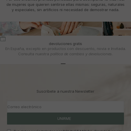
de mujeres que quieren sentirse ellas mismas: seguras, naturales
y especiales, sin artificios ni necesidad de demostrar nada.
devoluciones gratis
En España, excepto en productos con descuento, novia e Invitada.
Consulta nuestra
política de cambios y devoluciones.
Ir al artículo 1
Ir al artículo 2
Ir al artículo 3
Suscríbete a nuestra Newsletter
Correo electrónico
UNIRME