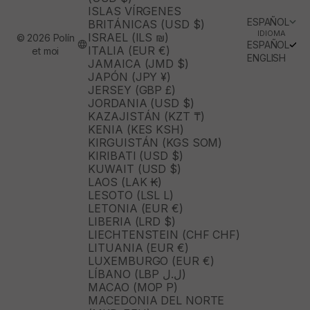
ISLAS VÍRGENES
ESPAÑOL
BRITÁNICAS (USD $)
IDIOMA
ISRAEL (ILS ₪)
© 2026 Polín
ESPAÑOL
ITALIA (EUR €)
et moi
ENGLISH
JAMAICA (JMD $)
JAPÓN (JPY ¥)
JERSEY (GBP £)
JORDANIA (USD $)
KAZAJISTÁN (KZT ₸)
KENIA (KES KSH)
KIRGUISTÁN (KGS SOM)
KIRIBATI (USD $)
KUWAIT (USD $)
LAOS (LAK ₭)
LESOTO (LSL L)
LETONIA (EUR €)
LIBERIA (LRD $)
LIECHTENSTEIN (CHF CHF)
LITUANIA (EUR €)
LUXEMBURGO (EUR €)
LÍBANO (LBP ل.ل)
MACAO (MOP P)
MACEDONIA DEL NORTE