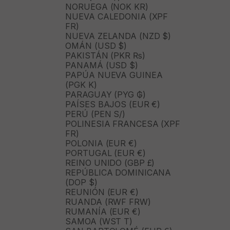
NORUEGA (NOK KR)
NUEVA CALEDONIA (XPF
FR)
NUEVA ZELANDA (NZD $)
OMÁN (USD $)
PAKISTÁN (PKR ₨)
PANAMÁ (USD $)
PAPÚA NUEVA GUINEA
(PGK K)
PARAGUAY (PYG ₲)
PAÍSES BAJOS (EUR €)
PERÚ (PEN S/)
POLINESIA FRANCESA (XPF
FR)
POLONIA (EUR €)
PORTUGAL (EUR €)
REINO UNIDO (GBP £)
REPÚBLICA DOMINICANA
(DOP $)
REUNIÓN (EUR €)
RUANDA (RWF FRW)
RUMANÍA (EUR €)
SAMOA (WST T)