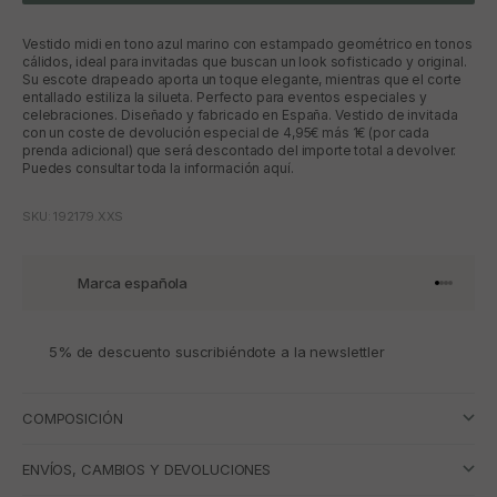
Vestido midi en tono azul marino con estampado geométrico en tonos
cálidos, ideal para invitadas que buscan un look sofisticado y original.
Su escote drapeado aporta un toque elegante, mientras que el corte
entallado estiliza la silueta. Perfecto para eventos especiales y
celebraciones. Diseñado y fabricado en España. Vestido de invitada
con un coste de devolución especial de 4,95€ más 1€ (por cada
prenda adicional) que será descontado del importe total a devolver.
Puedes consultar toda la información aquí.
SKU: 192179.XXS
Marca española
Ir al artí
Ir al art
Ir al art
Ir al ar
5% de descuento suscribiéndote a la newslettler
COMPOSICIÓN
ENVÍOS, CAMBIOS Y DEVOLUCIONES