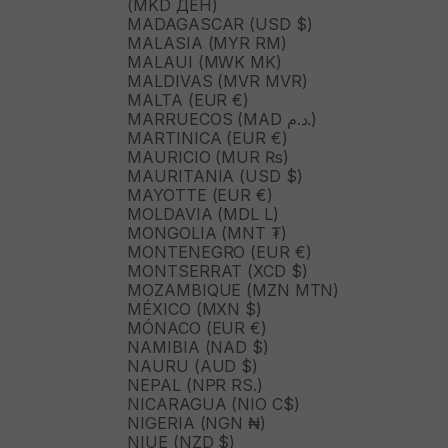
(MKD ДЕН)
MADAGASCAR (USD $)
MALASIA (MYR RM)
MALAUI (MWK MK)
MALDIVAS (MVR MVR)
MALTA (EUR €)
MARRUECOS (MAD د.م.)
MARTINICA (EUR €)
MAURICIO (MUR ₨)
MAURITANIA (USD $)
MAYOTTE (EUR €)
MOLDAVIA (MDL L)
MONGOLIA (MNT ₮)
MONTENEGRO (EUR €)
MONTSERRAT (XCD $)
MOZAMBIQUE (MZN MTN)
MÉXICO (MXN $)
MÓNACO (EUR €)
NAMIBIA (NAD $)
NAURU (AUD $)
NEPAL (NPR RS.)
NICARAGUA (NIO C$)
NIGERIA (NGN ₦)
NIUE (NZD $)