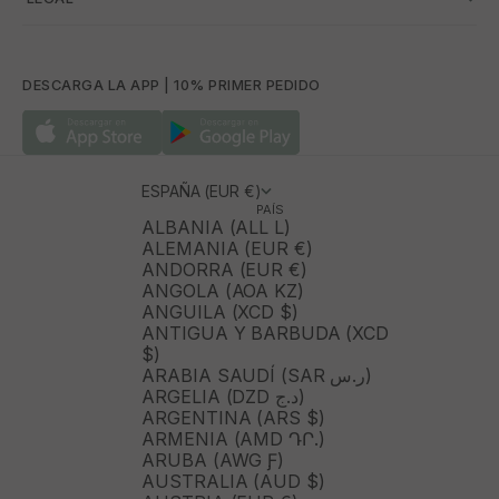
DESCARGA LA APP | 10% PRIMER PEDIDO
ESPAÑA (EUR €)
PAÍS
ALBANIA (ALL L)
ALEMANIA (EUR €)
ANDORRA (EUR €)
ANGOLA (AOA KZ)
ANGUILA (XCD $)
ANTIGUA Y BARBUDA (XCD
$)
ARABIA SAUDÍ (SAR ر.س)
ARGELIA (DZD د.ج)
ARGENTINA (ARS $)
ARMENIA (AMD ԴՐ.)
ARUBA (AWG Ƒ)
AUSTRALIA (AUD $)