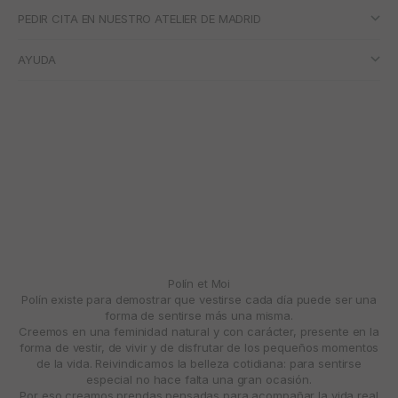
PEDIR CITA EN NUESTRO ATELIER DE MADRID
AYUDA
Polín et Moi
Polín existe para demostrar que vestirse cada día puede ser una
forma de sentirse más una misma.
Creemos en una feminidad natural y con carácter, presente en la
forma de vestir, de vivir y de disfrutar de los pequeños momentos
de la vida. Reivindicamos la belleza cotidiana: para sentirse
especial no hace falta una gran ocasión.
Por eso creamos prendas pensadas para acompañar la vida real