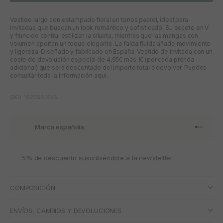
Vestido largo con estampado floral en tonos pastel, ideal para
invitadas que buscan un look romántico y sofisticado. Su escote en V
y fruncido central estilizan la silueta, mientras que las mangas con
volumen aportan un toque elegante. La falda fluida añade movimiento
y ligereza. Diseñado y fabricado en España. Vestido de invitada con un
coste de devolución especial de 4,95€ más 1€ (por cada prenda
adicional) que será descontado del importe total a devolver. Puedes
consultar toda la información aquí.
SKU: 192556.XXS
Marca española
Ir al artí
Ir al art
Ir al art
Ir al ar
5% de descuento suscribiéndote a la newslettler
COMPOSICIÓN
ENVÍOS, CAMBIOS Y DEVOLUCIONES