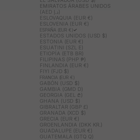
EL SALVADOR (USD $)
EMIRATOS ÁRABES UNIDOS
(AED د.إ)
ESLOVAQUIA (EUR €)
ESLOVENIA (EUR €)
ESPAÑA (EUR €)
ESTADOS UNIDOS (USD $)
ESTONIA (EUR €)
ESUATINI (SZL E)
ETIOPÍA (ETB BR)
FILIPINAS (PHP ₱)
FINLANDIA (EUR €)
FIYI (FJD $)
FRANCIA (EUR €)
GABÓN (USD $)
GAMBIA (GMD D)
GEORGIA (GEL ₾)
GHANA (USD $)
GIBRALTAR (GBP £)
GRANADA (XCD $)
GRECIA (EUR €)
GROENLANDIA (DKK KR.)
GUADALUPE (EUR €)
GUATEMALA (GTQ Q)