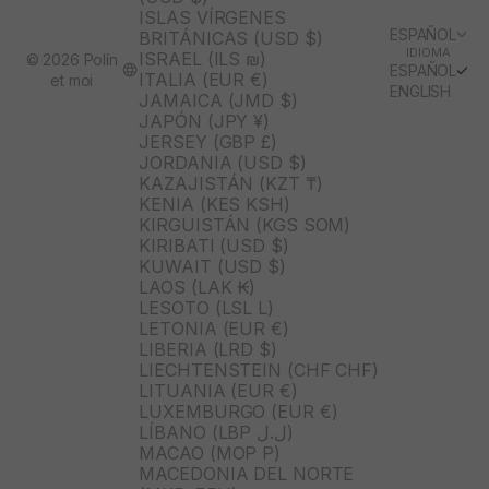
ISLAS VÍRGENES
ESPAÑOL
BRITÁNICAS (USD $)
IDIOMA
ISRAEL (ILS ₪)
© 2026 Polín
ESPAÑOL
ITALIA (EUR €)
et moi
ENGLISH
JAMAICA (JMD $)
JAPÓN (JPY ¥)
JERSEY (GBP £)
JORDANIA (USD $)
KAZAJISTÁN (KZT ₸)
KENIA (KES KSH)
KIRGUISTÁN (KGS SOM)
KIRIBATI (USD $)
KUWAIT (USD $)
LAOS (LAK ₭)
LESOTO (LSL L)
LETONIA (EUR €)
LIBERIA (LRD $)
LIECHTENSTEIN (CHF CHF)
LITUANIA (EUR €)
LUXEMBURGO (EUR €)
LÍBANO (LBP ل.ل)
MACAO (MOP P)
MACEDONIA DEL NORTE