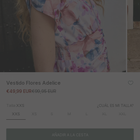
ZOOM
Vestido Flores Adelice
Precio de oferta
Precio normal
€49,99 EUR
€99,95 EUR
Talla:
XXS
¿CUÁL ES MI TALLA?
XXS
XS
S
M
L
XL
XXL
AÑADIR A LA CESTA