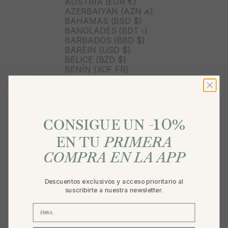
AUSTRIA (EUR €)
AZERBAIYÁN (AZN ₼)
BAHAMAS (BSD $)
BANGLADÉS (BDT ৳)
BARBADOS (BBD $)
BARÉIN (USD $)
BELICE (BZD $)
BENÍN (XOF FR)
BERMUDAS (USD $)
BOLIVIA (BOB BS.)
BOSNIA Y HERZEGOVINA
(BAM КМ)
10
BOTSUANA (BWP P)
%
CONSIGUE UN -
BRASIL (BRL R$)
BRUNÉI (BND $)
EN TU
PRIMERA
BULGARIA (EUR €)
COMPRA EN LA APP
BURKINA FASO (XOF FR)
BURUNDI (BIF FR)
BUTÁN (USD $)
Descuentos exclusivos y acceso prioritario al
BÉLGICA (EUR €)
suscribirte a nuestra newsletter.
CABO VERDE (CVE $)
CAMBOYA (KHR ៛)
CAMERÚN (XAF CFA)
CANADÁ (CAD $)