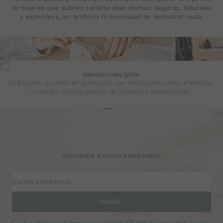
de mujeres que quieren sentirse ellas mismas: seguras, naturales
y especiales, sin artificios ni necesidad de demostrar nada.
devoluciones gratis
En España, excepto en productos con descuento, novia e Invitada.
Consulta nuestra
política de cambios y devoluciones.
Ir al artículo 1
Ir al artículo 2
Ir al artículo 3
Suscríbete a nuestra Newsletter
Correo electrónico
UNIRME