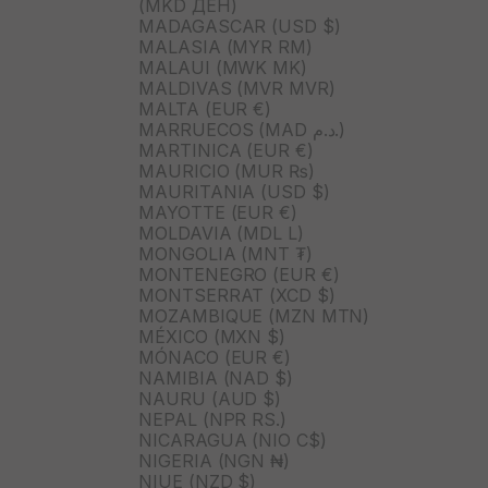
(MKD ДЕН)
MADAGASCAR (USD $)
MALASIA (MYR RM)
MALAUI (MWK MK)
MALDIVAS (MVR MVR)
MALTA (EUR €)
MARRUECOS (MAD د.م.)
MARTINICA (EUR €)
MAURICIO (MUR ₨)
MAURITANIA (USD $)
MAYOTTE (EUR €)
MOLDAVIA (MDL L)
MONGOLIA (MNT ₮)
MONTENEGRO (EUR €)
MONTSERRAT (XCD $)
MOZAMBIQUE (MZN MTN)
MÉXICO (MXN $)
MÓNACO (EUR €)
NAMIBIA (NAD $)
NAURU (AUD $)
NEPAL (NPR RS.)
NICARAGUA (NIO C$)
NIGERIA (NGN ₦)
NIUE (NZD $)