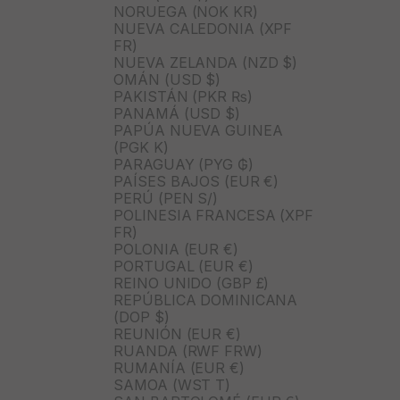
NORUEGA (NOK KR)
NUEVA CALEDONIA (XPF
FR)
NUEVA ZELANDA (NZD $)
OMÁN (USD $)
PAKISTÁN (PKR ₨)
PANAMÁ (USD $)
PAPÚA NUEVA GUINEA
(PGK K)
PARAGUAY (PYG ₲)
PAÍSES BAJOS (EUR €)
PERÚ (PEN S/)
POLINESIA FRANCESA (XPF
FR)
POLONIA (EUR €)
PORTUGAL (EUR €)
REINO UNIDO (GBP £)
REPÚBLICA DOMINICANA
(DOP $)
REUNIÓN (EUR €)
RUANDA (RWF FRW)
RUMANÍA (EUR €)
SAMOA (WST T)