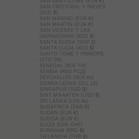
SAN BARTOLOMÉ (EUR €)
SAN CRISTÓBAL Y NIEVES
(XCD $)
SAN MARINO (EUR €)
SAN MARTÍN (EUR €)
SAN VICENTE Y LAS
GRANADINAS (XCD $)
SANTA ELENA (SHP £)
SANTA LUCÍA (XCD $)
SANTO TOMÉ Y PRÍNCIPE
(STD DB)
SENEGAL (XOF FR)
SERBIA (RSD РСД)
SEYCHELLES (SCR ₨)
SIERRA LEONA (SLL LE)
SINGAPUR (SGD $)
SINT MAARTEN (USD $)
SRI LANKA (LKR ₨)
SUDÁFRICA (ZAR R)
SUDÁN (EUR €)
SUECIA (EUR €)
SUIZA (CHF CHF)
SURINAM (SRD $)
TAILANDIA (THB ฿)