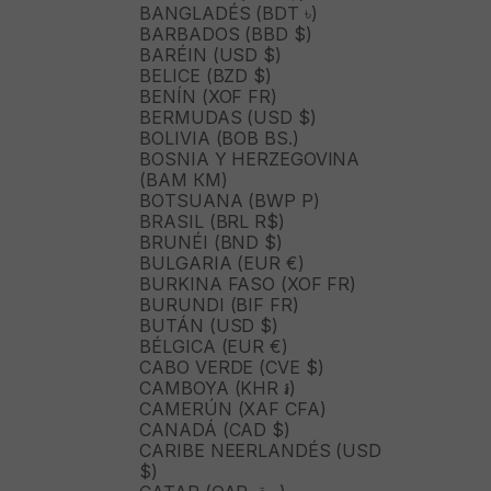
BANGLADÉS (BDT ৳)
BARBADOS (BBD $)
BARÉIN (USD $)
BELICE (BZD $)
BENÍN (XOF FR)
BERMUDAS (USD $)
BOLIVIA (BOB BS.)
BOSNIA Y HERZEGOVINA
(BAM КМ)
BOTSUANA (BWP P)
BRASIL (BRL R$)
BRUNÉI (BND $)
BULGARIA (EUR €)
BURKINA FASO (XOF FR)
BURUNDI (BIF FR)
BUTÁN (USD $)
BÉLGICA (EUR €)
CABO VERDE (CVE $)
CAMBOYA (KHR ៛)
CAMERÚN (XAF CFA)
CANADÁ (CAD $)
CARIBE NEERLANDÉS (USD
$)