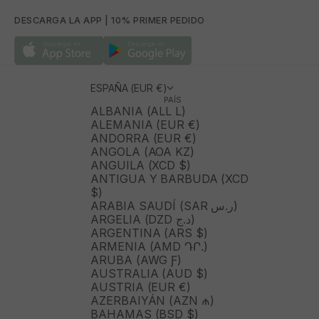
DESCARGA LA APP | 10% PRIMER PEDIDO
ESPAÑA (EUR €)
PAÍS
ALBANIA (ALL L)
ALEMANIA (EUR €)
ANDORRA (EUR €)
ANGOLA (AOA KZ)
ANGUILA (XCD $)
ANTIGUA Y BARBUDA (XCD
$)
ARABIA SAUDÍ (SAR ر.س)
ARGELIA (DZD د.ج)
ARGENTINA (ARS $)
ARMENIA (AMD ԴՐ.)
ARUBA (AWG Ƒ)
AUSTRALIA (AUD $)
AUSTRIA (EUR €)
AZERBAIYÁN (AZN ₼)
BAHAMAS (BSD $)