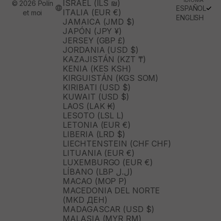
ISRAEL (ILS ₪)
© 2026 Polín
ESPAÑOL
ITALIA (EUR €)
et moi
ENGLISH
JAMAICA (JMD $)
JAPÓN (JPY ¥)
JERSEY (GBP £)
JORDANIA (USD $)
KAZAJISTÁN (KZT ₸)
KENIA (KES KSH)
KIRGUISTÁN (KGS SOM)
KIRIBATI (USD $)
KUWAIT (USD $)
LAOS (LAK ₭)
LESOTO (LSL L)
LETONIA (EUR €)
LIBERIA (LRD $)
LIECHTENSTEIN (CHF CHF)
LITUANIA (EUR €)
LUXEMBURGO (EUR €)
LÍBANO (LBP ل.ل)
MACAO (MOP P)
MACEDONIA DEL NORTE
(MKD ДЕН)
MADAGASCAR (USD $)
MALASIA (MYR RM)