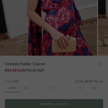
ZOOM
Vestido Halter Claren
Precio de oferta
Precio normal
€54,99 EUR
€110,00 EUR
Talla:
XXS
¿CUÁL ES MI TALLA?
XXS
XS
S
M
L
XL
XXL
AÑADIR A LA CESTA