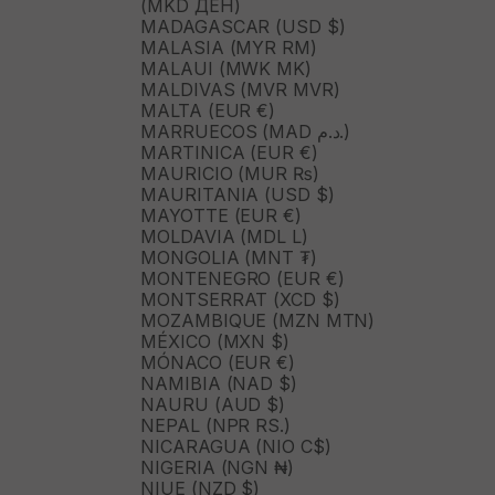
(MKD ДЕН)
MADAGASCAR (USD $)
MALASIA (MYR RM)
MALAUI (MWK MK)
MALDIVAS (MVR MVR)
MALTA (EUR €)
MARRUECOS (MAD د.م.)
MARTINICA (EUR €)
MAURICIO (MUR ₨)
MAURITANIA (USD $)
MAYOTTE (EUR €)
MOLDAVIA (MDL L)
MONGOLIA (MNT ₮)
MONTENEGRO (EUR €)
MONTSERRAT (XCD $)
MOZAMBIQUE (MZN MTN)
MÉXICO (MXN $)
MÓNACO (EUR €)
NAMIBIA (NAD $)
NAURU (AUD $)
NEPAL (NPR RS.)
NICARAGUA (NIO C$)
NIGERIA (NGN ₦)
NIUE (NZD $)