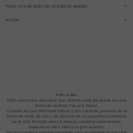
PEDIR CITA EN NUESTRO ATELIER DE MADRID
AYUDA
Polín et Moi
Polín existe para demostrar que vestirse cada día puede ser una
forma de sentirse más una misma.
Creemos en una feminidad natural y con carácter, presente en la
forma de vestir, de vivir y de disfrutar de los pequeños momentos
de la vida. Reivindicamos la belleza cotidiana: para sentirse
especial no hace falta una gran ocasión.
Por eso creamos prendas pensadas para acompañar la vida real