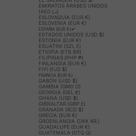
EL SALVADOR (USD $)
EMIRATOS ÁRABES UNIDOS
(AED د.إ)
ESLOVAQUIA (EUR €)
ESLOVENIA (EUR €)
ESPAÑA (EUR €)
ESTADOS UNIDOS (USD $)
ESTONIA (EUR €)
ESUATINI (SZL E)
ETIOPÍA (ETB BR)
FILIPINAS (PHP ₱)
FINLANDIA (EUR €)
FIYI (FJD $)
FRANCIA (EUR €)
GABÓN (USD $)
GAMBIA (GMD D)
GEORGIA (GEL ₾)
GHANA (USD $)
GIBRALTAR (GBP £)
GRANADA (XCD $)
GRECIA (EUR €)
GROENLANDIA (DKK KR.)
GUADALUPE (EUR €)
GUATEMALA (GTQ Q)