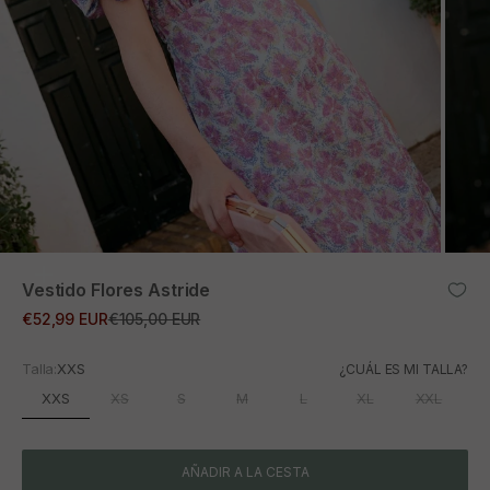
ZOOM
Vestido Flores Astride
Precio de oferta
Precio normal
€52,99 EUR
€105,00 EUR
Talla:
XXS
¿CUÁL ES MI TALLA?
XXS
XS
S
M
L
XL
XXL
AÑADIR A LA CESTA