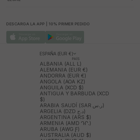
DESCARGA LA APP | 10% PRIMER PEDIDO
ESPAÑA (EUR €)
PAÍS
ALBANIA (ALL L)
ALEMANIA (EUR €)
ANDORRA (EUR €)
ANGOLA (AOA KZ)
ANGUILA (XCD $)
ANTIGUA Y BARBUDA (XCD
$)
ARABIA SAUDÍ (SAR ر.س)
ARGELIA (DZD د.ج)
ARGENTINA (ARS $)
ARMENIA (AMD ԴՐ.)
ARUBA (AWG Ƒ)
AUSTRALIA (AUD $)