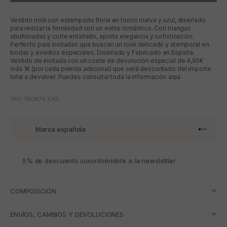
Vestido midi con estampado floral en tonos malva y azul, diseñado
para realzar la feminidad con un estilo romántico. Con mangas
abullonadas y corte entallado, aporta elegancia y sofisticación.
Perfecto para invitadas que buscan un look delicado y atemporal en
bodas y eventos especiales. Diseñado y Fabricado en España.
Vestido de invitada con un coste de devolución especial de 4,95€
más 1€ (por cada prenda adicional) que será descontado del importe
total a devolver. Puedes consultar toda la información aquí.
SKU: 190876.XXS
Marca española
Ir al artí
Ir al art
Ir al art
Ir al ar
5% de descuento suscribiéndote a la newslettler
COMPOSICIÓN
ENVÍOS, CAMBIOS Y DEVOLUCIONES