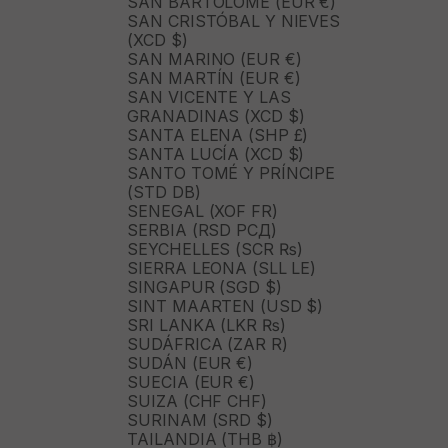
SAN BARTOLOMÉ (EUR €)
SAN CRISTÓBAL Y NIEVES
(XCD $)
SAN MARINO (EUR €)
SAN MARTÍN (EUR €)
SAN VICENTE Y LAS
GRANADINAS (XCD $)
SANTA ELENA (SHP £)
SANTA LUCÍA (XCD $)
SANTO TOMÉ Y PRÍNCIPE
(STD DB)
SENEGAL (XOF FR)
SERBIA (RSD РСД)
SEYCHELLES (SCR ₨)
SIERRA LEONA (SLL LE)
SINGAPUR (SGD $)
SINT MAARTEN (USD $)
SRI LANKA (LKR ₨)
SUDÁFRICA (ZAR R)
SUDÁN (EUR €)
SUECIA (EUR €)
SUIZA (CHF CHF)
SURINAM (SRD $)
TAILANDIA (THB ฿)