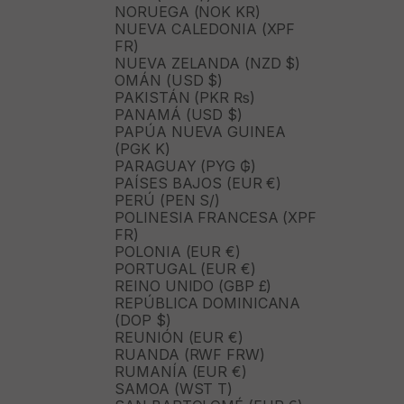
NORUEGA (NOK KR)
NUEVA CALEDONIA (XPF
FR)
NUEVA ZELANDA (NZD $)
OMÁN (USD $)
PAKISTÁN (PKR ₨)
PANAMÁ (USD $)
PAPÚA NUEVA GUINEA
(PGK K)
PARAGUAY (PYG ₲)
PAÍSES BAJOS (EUR €)
PERÚ (PEN S/)
POLINESIA FRANCESA (XPF
FR)
POLONIA (EUR €)
PORTUGAL (EUR €)
REINO UNIDO (GBP £)
REPÚBLICA DOMINICANA
(DOP $)
REUNIÓN (EUR €)
RUANDA (RWF FRW)
RUMANÍA (EUR €)
SAMOA (WST T)