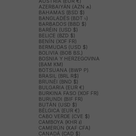
AUSTRIA (EUR €)
AZERBAIYÁN (AZN ₼)
BAHAMAS (BSD $)
BANGLADÉS (BDT ৳)
BARBADOS (BBD $)
BARÉIN (USD $)
BELICE (BZD $)
BENÍN (XOF FR)
BERMUDAS (USD $)
BOLIVIA (BOB BS.)
BOSNIA Y HERZEGOVINA
(BAM КМ)
BOTSUANA (BWP P)
BRASIL (BRL R$)
BRUNÉI (BND $)
BULGARIA (EUR €)
BURKINA FASO (XOF FR)
BURUNDI (BIF FR)
BUTÁN (USD $)
BÉLGICA (EUR €)
CABO VERDE (CVE $)
CAMBOYA (KHR ៛)
CAMERÚN (XAF CFA)
CANADÁ (CAD $)