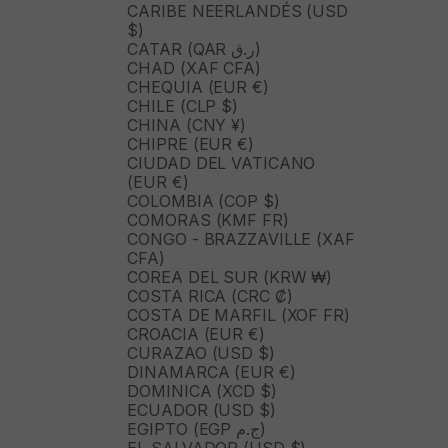
CARIBE NEERLANDÉS (USD
$)
CATAR (QAR ر.ق)
CHAD (XAF CFA)
CHEQUIA (EUR €)
CHILE (CLP $)
CHINA (CNY ¥)
CHIPRE (EUR €)
CIUDAD DEL VATICANO
(EUR €)
COLOMBIA (COP $)
COMORAS (KMF FR)
CONGO - BRAZZAVILLE (XAF
CFA)
COREA DEL SUR (KRW ₩)
COSTA RICA (CRC ₡)
COSTA DE MARFIL (XOF FR)
CROACIA (EUR €)
CURAZAO (USD $)
DINAMARCA (EUR €)
DOMINICA (XCD $)
ECUADOR (USD $)
EGIPTO (EGP ج.م)