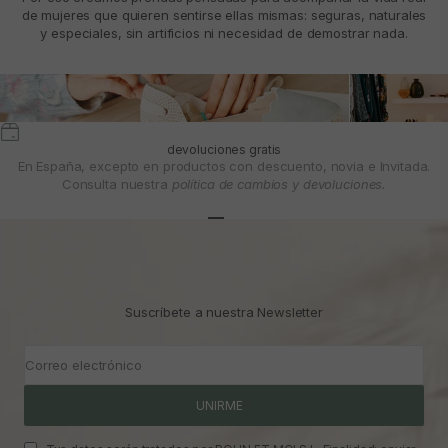
de mujeres que quieren sentirse ellas mismas: seguras, naturales
y especiales, sin artificios ni necesidad de demostrar nada.
devoluciones gratis
En España, excepto en productos con descuento, novia e Invitada.
Consulta nuestra
política de cambios y devoluciones.
Ir al artículo 1
Ir al artículo 2
Ir al artículo 3
Suscríbete a nuestra Newsletter
Correo electrónico
UNIRME