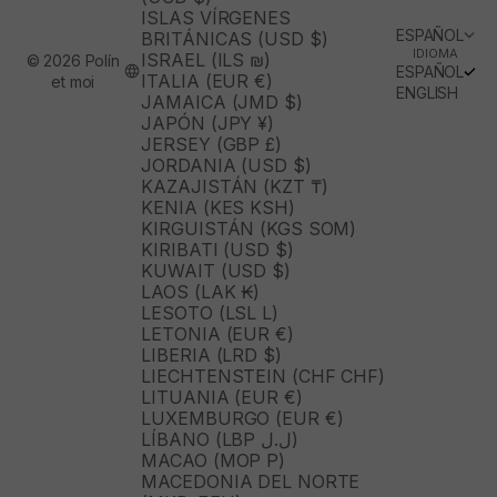
ISLAS VÍRGENES
ESPAÑOL
BRITÁNICAS (USD $)
IDIOMA
ISRAEL (ILS ₪)
© 2026 Polín
ESPAÑOL
ITALIA (EUR €)
et moi
ENGLISH
JAMAICA (JMD $)
JAPÓN (JPY ¥)
JERSEY (GBP £)
JORDANIA (USD $)
KAZAJISTÁN (KZT ₸)
KENIA (KES KSH)
KIRGUISTÁN (KGS SOM)
KIRIBATI (USD $)
KUWAIT (USD $)
LAOS (LAK ₭)
LESOTO (LSL L)
LETONIA (EUR €)
LIBERIA (LRD $)
LIECHTENSTEIN (CHF CHF)
LITUANIA (EUR €)
LUXEMBURGO (EUR €)
LÍBANO (LBP ل.ل)
MACAO (MOP P)
MACEDONIA DEL NORTE