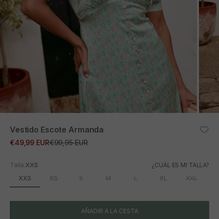
ZOOM
Vestido Escote Armanda
Precio de oferta
Precio normal
€49,99 EUR
€99,95 EUR
Talla:
XXS
¿CUÁL ES MI TALLA?
XXS
XS
S
M
L
XL
XXL
AÑADIR A LA CESTA