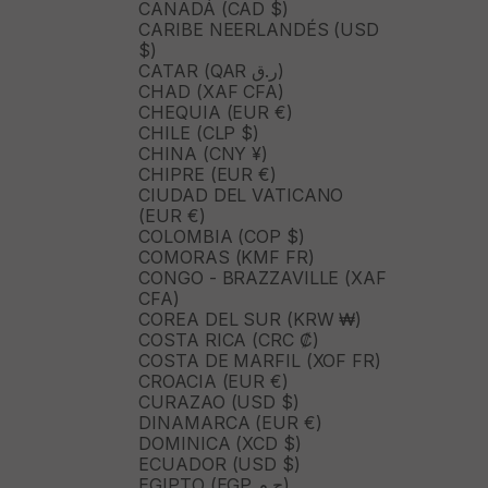
CANADÁ (CAD $)
CARIBE NEERLANDÉS (USD
$)
CATAR (QAR ر.ق)
CHAD (XAF CFA)
CHEQUIA (EUR €)
CHILE (CLP $)
CHINA (CNY ¥)
CHIPRE (EUR €)
CIUDAD DEL VATICANO
(EUR €)
COLOMBIA (COP $)
COMORAS (KMF FR)
CONGO - BRAZZAVILLE (XAF
CFA)
COREA DEL SUR (KRW ₩)
COSTA RICA (CRC ₡)
COSTA DE MARFIL (XOF FR)
CROACIA (EUR €)
CURAZAO (USD $)
DINAMARCA (EUR €)
DOMINICA (XCD $)
ECUADOR (USD $)
EGIPTO (EGP ج.م)