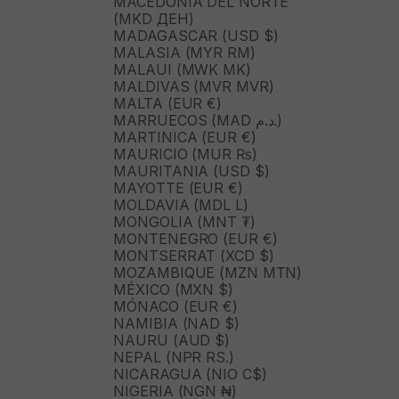
MACEDONIA DEL NORTE
(MKD ДЕН)
MADAGASCAR (USD $)
MALASIA (MYR RM)
MALAUI (MWK MK)
MALDIVAS (MVR MVR)
MALTA (EUR €)
MARRUECOS (MAD د.م.)
MARTINICA (EUR €)
MAURICIO (MUR ₨)
MAURITANIA (USD $)
MAYOTTE (EUR €)
MOLDAVIA (MDL L)
MONGOLIA (MNT ₮)
MONTENEGRO (EUR €)
MONTSERRAT (XCD $)
MOZAMBIQUE (MZN MTN)
MÉXICO (MXN $)
MÓNACO (EUR €)
NAMIBIA (NAD $)
NAURU (AUD $)
NEPAL (NPR RS.)
NICARAGUA (NIO C$)
NIGERIA (NGN ₦)