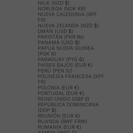
NIUE (NZD $)
NORUEGA (NOK KR)
NUEVA CALEDONIA (XPF
FR)
NUEVA ZELANDA (NZD $)
OMÁN (USD $)
PAKISTÁN (PKR ₨)
PANAMÁ (USD $)
PAPÚA NUEVA GUINEA
(PGK K)
PARAGUAY (PYG ₲)
PAÍSES BAJOS (EUR €)
PERÚ (PEN S/)
POLINESIA FRANCESA (XPF
FR)
POLONIA (EUR €)
PORTUGAL (EUR €)
REINO UNIDO (GBP £)
REPÚBLICA DOMINICANA
(DOP $)
REUNIÓN (EUR €)
RUANDA (RWF FRW)
RUMANÍA (EUR €)
SAMOA (WST T)