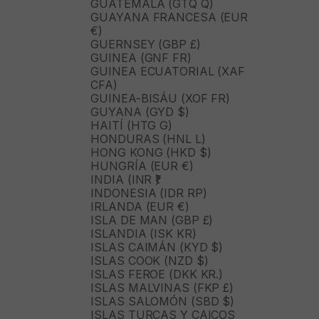
GUATEMALA (GTQ Q)
GUAYANA FRANCESA (EUR
€)
GUERNSEY (GBP £)
GUINEA (GNF FR)
GUINEA ECUATORIAL (XAF
CFA)
GUINEA-BISÁU (XOF FR)
GUYANA (GYD $)
HAITÍ (HTG G)
HONDURAS (HNL L)
HONG KONG (HKD $)
HUNGRÍA (EUR €)
INDIA (INR ₹)
INDONESIA (IDR RP)
IRLANDA (EUR €)
ISLA DE MAN (GBP £)
ISLANDIA (ISK KR)
ISLAS CAIMÁN (KYD $)
ISLAS COOK (NZD $)
ISLAS FEROE (DKK KR.)
ISLAS MALVINAS (FKP £)
ISLAS SALOMÓN (SBD $)
ISLAS TURCAS Y CAICOS