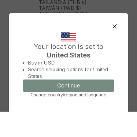
TAILANDIA (THB ฿)
TAIWÁN (TWD $)
TANZANIA (TZS SH)
TIMOR ORIENTAL (USD $)
TOGO (XOF FR)
TONGA (TOP T$)
TRINIDAD Y TOBAGO (TTD
$)
Your location is set to
TURKMENISTÁN (USD $)
United States
TURQUÍA (TRY ₺)
Change country/region
TUVALU (AUD $)
Buy in
USD
TÚNEZ (USD $)
Search shipping options for
United
UGANDA (UGX USH)
States
URUGUAY (UYU $U)
UZBEKISTÁN (UZS SO'M)
Continue
Continue
VANUATU (VUV VT)
Change country/region and language
Cancel
VENEZUELA (USD $)
VIETNAM (VND ₫)
WALLIS Y FUTUNA (XPF FR)
YIBUTI (DJF FDJ)
ZAMBIA (ZMW K)
ZIMBABUE (USD $)