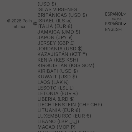
(USD $)
ISLAS VÍRGENES
ESPAÑOL
BRITÁNICAS (USD $)
IDIOMA
ISRAEL (ILS ₪)
© 2026 Polín
ESPAÑOL
ITALIA (EUR €)
et moi
ENGLISH
JAMAICA (JMD $)
JAPÓN (JPY ¥)
JERSEY (GBP £)
JORDANIA (USD $)
KAZAJISTÁN (KZT ₸)
KENIA (KES KSH)
KIRGUISTÁN (KGS SOM)
KIRIBATI (USD $)
KUWAIT (USD $)
LAOS (LAK ₭)
LESOTO (LSL L)
LETONIA (EUR €)
LIBERIA (LRD $)
LIECHTENSTEIN (CHF CHF)
LITUANIA (EUR €)
LUXEMBURGO (EUR €)
LÍBANO (LBP ل.ل)
MACAO (MOP P)