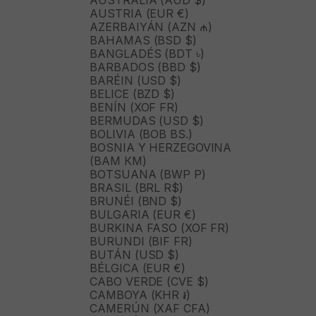
AUSTRALIA (AUD $)
AUSTRIA (EUR €)
AZERBAIYÁN (AZN ₼)
BAHAMAS (BSD $)
BANGLADÉS (BDT ৳)
BARBADOS (BBD $)
BARÉIN (USD $)
BELICE (BZD $)
BENÍN (XOF FR)
BERMUDAS (USD $)
BOLIVIA (BOB BS.)
BOSNIA Y HERZEGOVINA
(BAM КМ)
BOTSUANA (BWP P)
BRASIL (BRL R$)
BRUNÉI (BND $)
BULGARIA (EUR €)
BURKINA FASO (XOF FR)
BURUNDI (BIF FR)
BUTÁN (USD $)
BÉLGICA (EUR €)
CABO VERDE (CVE $)
CAMBOYA (KHR ៛)
CAMERÚN (XAF CFA)