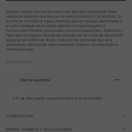
Vestido midi en tono verde menta con delicado estampado floral,
ideal para invitadas que buscan un estilo romántico y sofisticado. Su
escote en V estiliza la figura, mientras que las mangas abullonadas y
el corte entallado en la cintura aportan un toque elegante y
favorecedor. Perfecto para bodas y eventos especiales. Diseñado y
fabricado en España. Vestido de invitada con un coste de devolución
especial de 4,95€ más 1€ (por cada prenda adicional) que será
descontado del importe total a devolver. Puedes consultar toda la
información aquí.
SKU: 192173.XXS
Marca española
Ir al artí
Ir al art
Ir al art
Ir al ar
5% de descuento suscribiéndote a la newslettler
COMPOSICIÓN
ENVÍOS, CAMBIOS Y DEVOLUCIONES