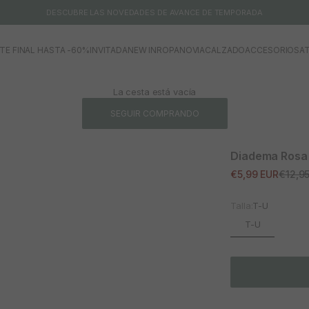
DESCUBRE LAS NOVEDADES DE AVANCE DE TEMPORADA
TE FINAL HASTA -60%
INVITADA
NEW IN
ROPA
NOVIA
CALZADO
ACCESORIOS
AT
La cesta está vacía
SEGUIR COMPRANDO
Diadema Rosa
Precio de oferta
Precio
€5,99 EUR
€12,9
Talla:
T-U
T-U