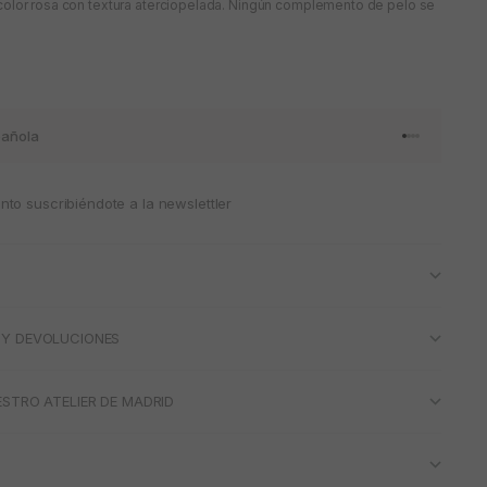
olor rosa con textura aterciopelada. Ningún complemento de pelo se
añola
Ir al artículo 
Ir al artícul
Ir al artícul
Ir al artícu
to suscribiéndote a la newslettler
 Y DEVOLUCIONES
ESTRO ATELIER DE MADRID