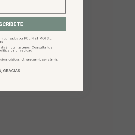
SCRÍBETE
an utilizados por POLIN ET MOI S.L.
rs.
rtirán con terceros. Consulta tus
olítica de privacidad
tros códigos. Un descuento por cliente.
, GRACIAS