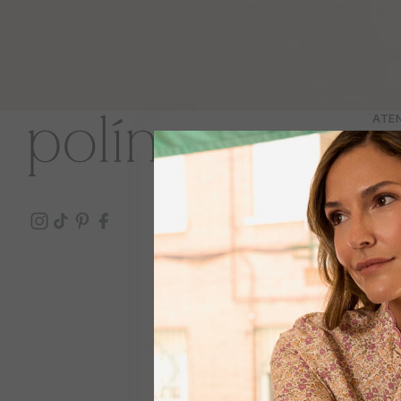
ATEN
Cont
Preg
Enví
Devo
Descu
Gift 
© 2026 Polí