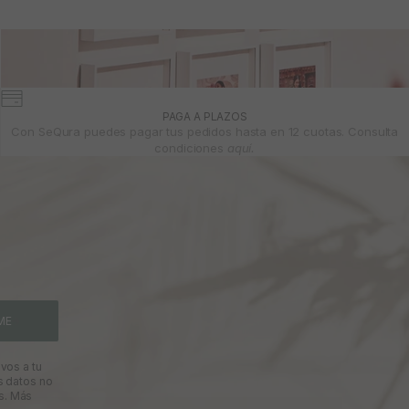
PAGA A PLAZOS
Con SeQura puedes pagar tus pedidos hasta en 12 cuotas. Consulta
condiciones
aquí.
ME
vos a tu
s datos no
s.
Más