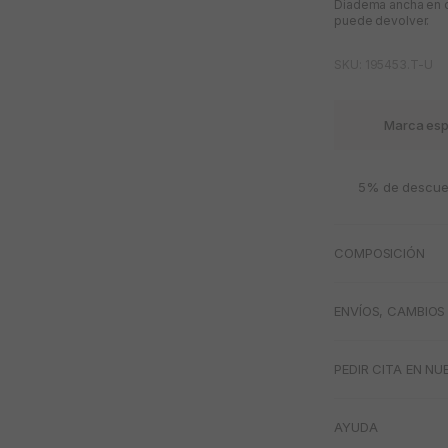
Diadema ancha en c
puede devolver.
SKU: 195453.T-U
Marca esp
5% de descuen
COMPOSICIÓN
ENVÍOS, CAMBIOS
PEDIR CITA EN NU
AYUDA