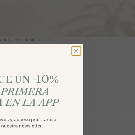
 APP | 10% PRIMER PEDIDO
10
%
E UN -
U
PRIMERA
 EN LA APP
vos y acceso prioritario al
a nuestra newsletter.