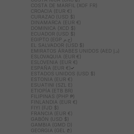
COSTA DE MARFIL (XOF FR)
CROACIA (EUR €)
CURAZAO (USD $)
DINAMARCA (EUR €)
DOMINICA (XCD $)
ECUADOR (USD $)
EGIPTO (EGP ج.م)
EL SALVADOR (USD $)
EMIRATOS ÁRABES UNIDOS (AED د.إ)
ESLOVAQUIA (EUR €)
ESLOVENIA (EUR €)
ESPAÑA (EUR €)
ESTADOS UNIDOS (USD $)
ESTONIA (EUR €)
ESUATINI (SZL E)
ETIOPÍA (ETB BR)
FILIPINAS (PHP ₱)
FINLANDIA (EUR €)
FIYI (FJD $)
FRANCIA (EUR €)
GABÓN (USD $)
GAMBIA (GMD D)
GEORGIA (GEL ₾)