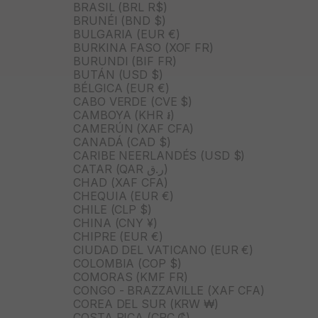
BRASIL (BRL R$)
BRUNÉI (BND $)
BULGARIA (EUR €)
BURKINA FASO (XOF FR)
BURUNDI (BIF FR)
BUTÁN (USD $)
BÉLGICA (EUR €)
CABO VERDE (CVE $)
CAMBOYA (KHR ៛)
CAMERÚN (XAF CFA)
CANADÁ (CAD $)
CARIBE NEERLANDÉS (USD $)
CATAR (QAR ر.ق)
CHAD (XAF CFA)
CHEQUIA (EUR €)
CHILE (CLP $)
CHINA (CNY ¥)
CHIPRE (EUR €)
CIUDAD DEL VATICANO (EUR €)
COLOMBIA (COP $)
COMORAS (KMF FR)
CONGO - BRAZZAVILLE (XAF CFA)
COREA DEL SUR (KRW ₩)
COSTA RICA (CRC ₡)