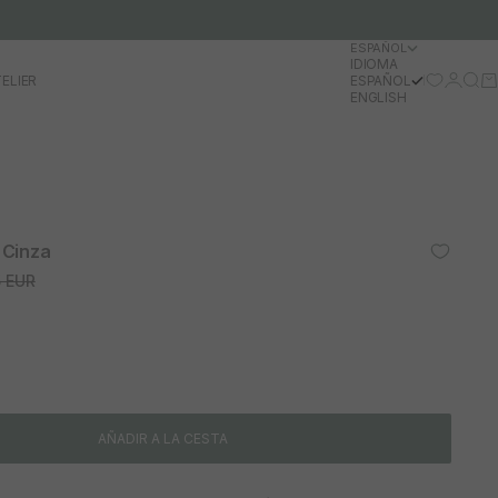
ESPAÑOL
IDIOMA
Iniciar 
Busc
Ca
ELIER
ESPAÑOL
ENGLISH
 Cinza
 normal
5 EUR
AÑADIR A LA CESTA