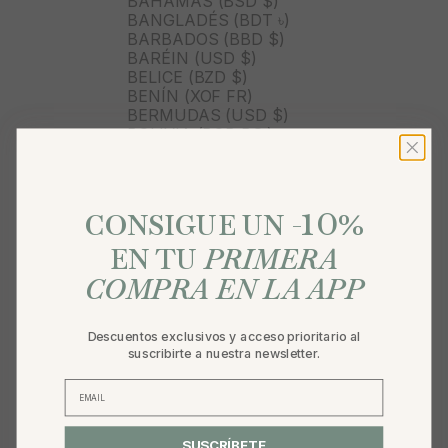
BAHAMAS (BSD $)
BANGLADÉS (BDT ৳)
BARBADOS (BBD $)
BARÉIN (USD $)
BELICE (BZD $)
BENÍN (XOF FR)
BERMUDAS (USD $)
BOLIVIA (BOB BS.)
BOSNIA Y HERZEGOVINA
(BAM КМ)
BOTSUANA (BWP P)
10
BRASIL (BRL R$)
%
CONSIGUE UN -
BRUNÉI (BND $)
BULGARIA (EUR €)
EN TU
PRIMERA
BURKINA FASO (XOF FR)
COMPRA EN LA APP
BURUNDI (BIF FR)
BUTÁN (USD $)
BÉLGICA (EUR €)
Descuentos exclusivos y acceso prioritario al
CABO VERDE (CVE $)
suscribirte a nuestra newsletter.
CAMBOYA (KHR ៛)
CAMERÚN (XAF CFA)
CANADÁ (CAD $)
CARIBE NEERLANDÉS (USD
$)
SUSCRÍBETE