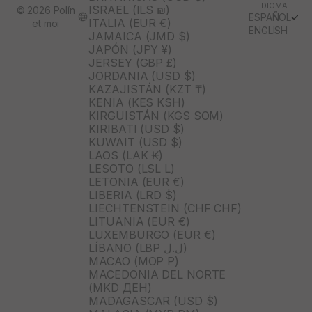
IDIOMA
ISRAEL (ILS ₪)
© 2026 Polín
ESPAÑOL
ITALIA (EUR €)
et moi
ENGLISH
JAMAICA (JMD $)
JAPÓN (JPY ¥)
JERSEY (GBP £)
JORDANIA (USD $)
KAZAJISTÁN (KZT ₸)
KENIA (KES KSH)
KIRGUISTÁN (KGS SOM)
KIRIBATI (USD $)
KUWAIT (USD $)
LAOS (LAK ₭)
LESOTO (LSL L)
LETONIA (EUR €)
LIBERIA (LRD $)
LIECHTENSTEIN (CHF CHF)
LITUANIA (EUR €)
LUXEMBURGO (EUR €)
LÍBANO (LBP ل.ل)
MACAO (MOP P)
MACEDONIA DEL NORTE
(MKD ДЕН)
MADAGASCAR (USD $)