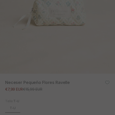
ZOOM
Neceser Pequeño Flores Ravelle
Precio de oferta
Precio normal
€7,99 EUR
€15,99 EUR
Talla:
T-U
T-U