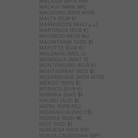
MALASIA (MYR RM)
MALAUI (MWK MK)
MALDIVAS (MVR MVR)
MALTA (EUR €)
MARRUECOS (MAD د.م.)
MARTINICA (EUR €)
MAURICIO (MUR ₨)
MAURITANIA (USD $)
MAYOTTE (EUR €)
MOLDAVIA (MDL L)
MONGOLIA (MNT ₮)
MONTENEGRO (EUR €)
MONTSERRAT (XCD $)
MOZAMBIQUE (MZN MTN)
MÉXICO (MXN $)
MÓNACO (EUR €)
NAMIBIA (NAD $)
NAURU (AUD $)
NEPAL (NPR RS.)
NICARAGUA (NIO C$)
NIGERIA (NGN ₦)
NIUE (NZD $)
NORUEGA (NOK KR)
NUEVA CALEDONIA (XPF