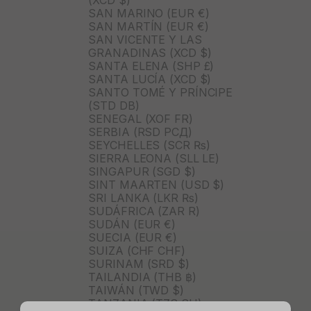
(XCD $)
SAN MARINO (EUR €)
SAN MARTÍN (EUR €)
SAN VICENTE Y LAS
GRANADINAS (XCD $)
SANTA ELENA (SHP £)
SANTA LUCÍA (XCD $)
SANTO TOMÉ Y PRÍNCIPE
(STD DB)
SENEGAL (XOF FR)
SERBIA (RSD РСД)
SEYCHELLES (SCR ₨)
SIERRA LEONA (SLL LE)
SINGAPUR (SGD $)
SINT MAARTEN (USD $)
SRI LANKA (LKR ₨)
SUDÁFRICA (ZAR R)
SUDÁN (EUR €)
SUECIA (EUR €)
SUIZA (CHF CHF)
SURINAM (SRD $)
TAILANDIA (THB ฿)
TAIWÁN (TWD $)
TANZANIA (TZS SH)