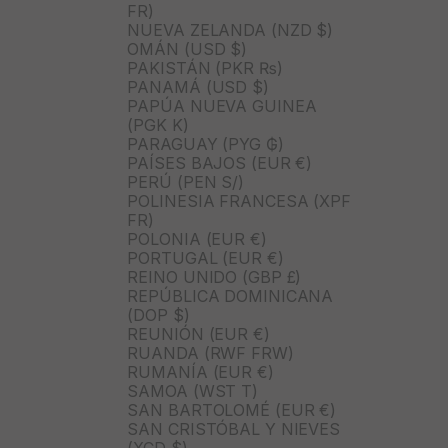
FR)
NUEVA ZELANDA (NZD $)
OMÁN (USD $)
PAKISTÁN (PKR ₨)
PANAMÁ (USD $)
PAPÚA NUEVA GUINEA
(PGK K)
PARAGUAY (PYG ₲)
PAÍSES BAJOS (EUR €)
PERÚ (PEN S/)
POLINESIA FRANCESA (XPF
FR)
POLONIA (EUR €)
PORTUGAL (EUR €)
REINO UNIDO (GBP £)
REPÚBLICA DOMINICANA
(DOP $)
REUNIÓN (EUR €)
RUANDA (RWF FRW)
RUMANÍA (EUR €)
SAMOA (WST T)
SAN BARTOLOMÉ (EUR €)
SAN CRISTÓBAL Y NIEVES