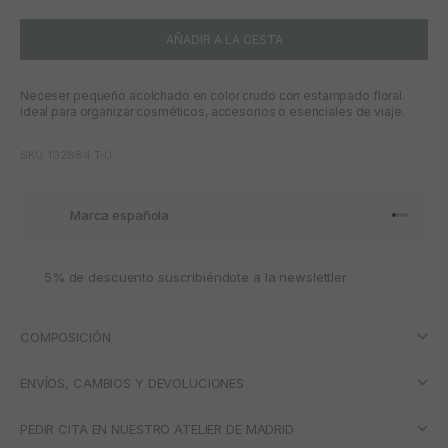
AÑADIR A LA CESTA
Neceser pequeño acolchado en color crudo con estampado floral.
Ideal para organizar cosméticos, accesorios o esenciales de viaje.
SKU: 192884.T-U
Marca española
Ir al artí
Ir al art
Ir al art
Ir al ar
5% de descuento suscribiéndote a la newslettler
COMPOSICIÓN
ENVÍOS, CAMBIOS Y DEVOLUCIONES
PEDIR CITA EN NUESTRO ATELIER DE MADRID