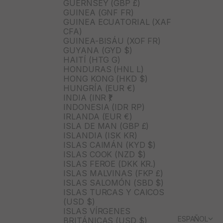
GUERNSEY (GBP £)
GUINEA (GNF FR)
GUINEA ECUATORIAL (XAF
CFA)
GUINEA-BISÁU (XOF FR)
GUYANA (GYD $)
HAITÍ (HTG G)
HONDURAS (HNL L)
HONG KONG (HKD $)
HUNGRÍA (EUR €)
INDIA (INR ₹)
INDONESIA (IDR RP)
IRLANDA (EUR €)
ISLA DE MAN (GBP £)
ISLANDIA (ISK KR)
ISLAS CAIMÁN (KYD $)
ISLAS COOK (NZD $)
ISLAS FEROE (DKK KR.)
ISLAS MALVINAS (FKP £)
ISLAS SALOMÓN (SBD $)
ISLAS TURCAS Y CAICOS
(USD $)
ISLAS VÍRGENES
ESPAÑOL
BRITÁNICAS (USD $)