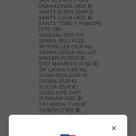
SAN VICENTE Y LAS
GRANADINAS (XCD $)
SANTA ELENA (SHP £)
SANTA LUCÍA (XCD $)
SANTO TOMÉ Y PRÍNCIPE
(STD DB)
SENEGAL (XOF FR)
SERBIA (RSD РСД)
SEYCHELLES (SCR ₨)
SIERRA LEONA (SLL LE)
SINGAPUR (SGD $)
SINT MAARTEN (USD $)
SRI LANKA (LKR ₨)
SUDÁFRICA (ZAR R)
SUDÁN (EUR €)
SUECIA (EUR €)
SUIZA (CHF CHF)
SURINAM (SRD $)
TAILANDIA (THB ฿)
TAIWÁN (TWD $)
TANZANIA (TZS SH)
TIMOR ORIENTAL (USD $)
TOGO (XOF FR)
TONGA (TOP T$)